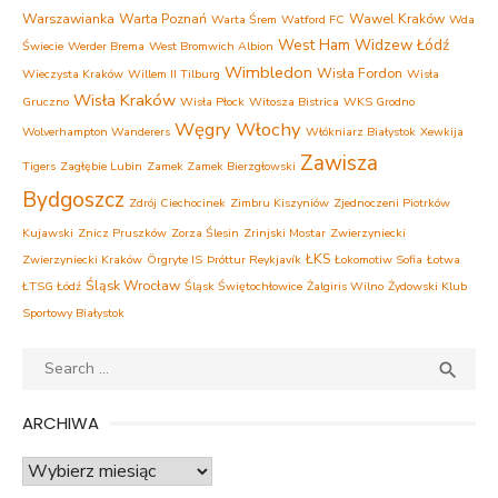
Warszawianka
Warta Poznań
Wawel Kraków
Warta Śrem
Watford FC
Wda
West Ham
Widzew Łódź
Świecie
Werder Brema
West Bromwich Albion
Wimbledon
Wisła Fordon
Wieczysta Kraków
Willem II Tilburg
Wisła
Wisła Kraków
Gruczno
Wisła Płock
Witosza Bistrica
WKS Grodno
Węgry
Włochy
Wolverhampton Wanderers
Włókniarz Białystok
Xewkija
Zawisza
Tigers
Zagłębie Lubin
Zamek Zamek Bierzgłowski
Bydgoszcz
Zdrój Ciechocinek
Zimbru Kiszyniów
Zjednoczeni Piotrków
Kujawski
Znicz Pruszków
Zorza Ślesin
Zrinjski Mostar
Zwierzyniecki
ŁKS
Zwierzyniecki Kraków
Örgryte IS
Þróttur Reykjavík
Łokomotiw Sofia
Łotwa
Śląsk Wrocław
ŁTSG Łódź
Śląsk Świętochłowice
Żalgiris Wilno
Żydowski Klub
Sportowy Białystok
Search
SEA

for:
ARCHIWA
Archiwa