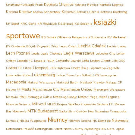
Kolejarz Chojnice
Knattspyrnufélagið Fram
Kolejarz Rawicz
Konfeks Legnica
Korona Kraków
Kosowo
Kosova Schaerbeek
Kotwica Górnik
Kotwica Kołobrzeg
książki
KP Sopot
KRC Genk
KR Reykjavík
KS Brzoza
KS Gedania
sportowe
KS Szkoła Oficerska Bydgoszcz
KS Łomnica
KV Mechelen
Lechia Gdańsk
KV Oostende
Küçük Kaymaklı Türk
Lecco Calcio
Lechia Lwów
Lech Poznań
Legia Warszawa
Leeds
Legia Chełmża
Leicester City
Leiton
Levante
Orient
Leopold FC
Levadia Tallin
Lewski Sofia
Leyton Orient
Lille OSC
Liverpool
Linfield FC
Litwa
LKS Dąbrowa Chełmińska
Lokomotiva Zagrzeb
Luksemburg
Lokomotiw Kijów
Luton Town
Lyn Fotball
LZS Leszczyniec
Macedonia
Makabi Warszawa
Makkabi Berlin
Makkabi Kraków
Malaga CF
Malta
Manchester City
Manchester United
Malmo FF
Marymont Warszawa
Masovia Płock
Menaggio Calcio
Metalurg Skopje
Meteor Praga
Miedź Legnica
Millwall
Mieszko Gniezno
MLKS Krajna Sępólno Krajeńskie
Modena FC
Mornar
MTK Budapeszt
Bar
Mołdawia
Nadwiślan Kraków
Nea Salamina Famagusta
Niemcy
Norwegia
Larnaka
Nielba Wągrowiec
Niemen Grodno
NK Domzale
Notecianka Pakość
Nottingham Forest
Notts County
Nyköpings BIS
Odra Opole