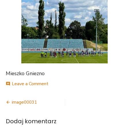
Mieszko Gniezno
on
Leave a Comment
comment
image00031
Nawigacja
image00031
wpisu
Dodaj komentarz