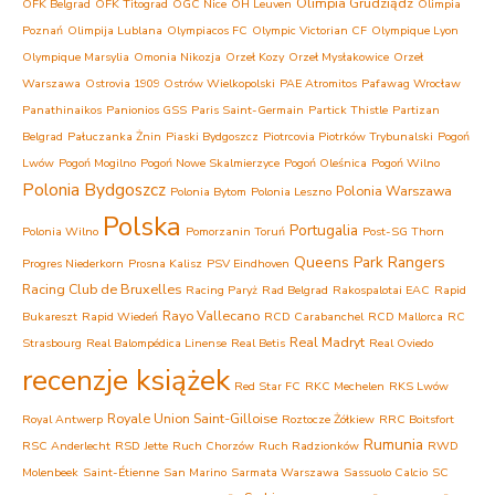
Olimpia Grudziądz
OFK Belgrad
OFK Titograd
OGC Nice
OH Leuven
Olimpia
Poznań
Olimpija Lublana
Olympiacos FC
Olympic Victorian CF
Olympique Lyon
Olympique Marsylia
Omonia Nikozja
Orzeł Kozy
Orzeł Mysłakowice
Orzeł
Warszawa
Ostrovia 1909 Ostrów Wielkopolski
PAE Atromitos
Pafawag Wrocław
Panathinaikos
Panionios GSS
Paris Saint-Germain
Partick Thistle
Partizan
Belgrad
Pałuczanka Żnin
Piaski Bydgoszcz
Piotrcovia Piotrków Trybunalski
Pogoń
Lwów
Pogoń Mogilno
Pogoń Nowe Skalmierzyce
Pogoń Oleśnica
Pogoń Wilno
Polonia Bydgoszcz
Polonia Warszawa
Polonia Bytom
Polonia Leszno
Polska
Portugalia
Polonia Wilno
Pomorzanin Toruń
Post-SG Thorn
Queens Park Rangers
Progres Niederkorn
Prosna Kalisz
PSV Eindhoven
Racing Club de Bruxelles
Racing Paryż
Rad Belgrad
Rakospalotai EAC
Rapid
Rayo Vallecano
Bukareszt
Rapid Wiedeń
RCD Carabanchel
RCD Mallorca
RC
Real Madryt
Strasbourg
Real Balompédica Linense
Real Betis
Real Oviedo
recenzje książek
Red Star FC
RKC Mechelen
RKS Lwów
Royale Union Saint-Gilloise
Royal Antwerp
Roztocze Żółkiew
RRC Boitsfort
Rumunia
RSC Anderlecht
RSD Jette
Ruch Chorzów
Ruch Radzionków
RWD
Molenbeek
Saint-Étienne
San Marino
Sarmata Warszawa
Sassuolo Calcio
SC