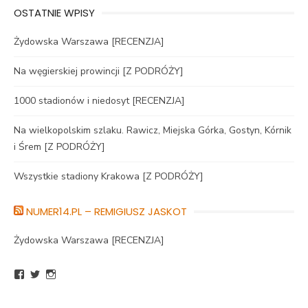
OSTATNIE WPISY
Żydowska Warszawa [RECENZJA]
Na węgierskiej prowincji [Z PODRÓŻY]
1000 stadionów i niedosyt [RECENZJA]
Na wielkopolskim szlaku. Rawicz, Miejska Górka, Gostyn, Kórnik
i Śrem [Z PODRÓŻY]
Wszystkie stadiony Krakowa [Z PODRÓŻY]
NUMER14.PL – REMIGIUSZ JASKOT
Żydowska Warszawa [RECENZJA]
Zobacz
Zobacz
Zobacz
profil
profil
profil
BlogNumer14
R_Jaskot
numer14pl
na
na
na