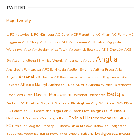
TWITTER
Moje tweety
1. FC Katowice
1. FC Nürnberg
AC Carpi
ACF Fiorentina
AC Milan
AC Parma
AC
Reggiana
AEK Ateny
AEK Larnaka
AFC Amsterdam
AFC Tubize
Agrykola
Warszawa
Ajax Amsterdam
Ajax Tallin
Akademisk Boldklub
AKS Chorzów
AKS
Anglia
Zły
Albania
Altona 93
Amica Wronki
Anderlecht
Andora
Anorthosis Famagusta
APOEL Nikozja
Apollon Smyrnis
Aritma Praga
Arka
Arsenal
Gdynia
AS Monaco
AS Roma
Aston Villa
Atalanta Bergamo
Atletico
Atletico Madryt
Baleares
Atlético del Turia
Austria
Austria Wiedeń
Barceloneta
Belgia
Bayern Monachium
Bayer Leverkusen
Beerschot
Belenenses
Benfica
Benburb FC
Białoruś
Birkirkara
Birmingham City
BK Häcken
BKV Előre
Borussia
SC
Bohemian FC
Bohemians Praga
Boldklubben Frem
Bologna FC
Bośnia i Hercegowina
Dortmund
Brentford
Borussia Mönchengladbach
FC
Breslauer SpVg 02
Brondby IF
Bronowianka Kraków
Budowlani Bydgoszcz
Bydgoszcz
Buducnost Podgorica
Burza Nowa Wieś Wielka
Bułgaria
Bytovia