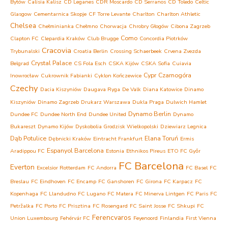
Bytów
Calisia Kalisz
CD Leganes
CDR Moscardo
CD Serranos
CD Toledo
Celtic
Glasgow
Cementarnica Skopje
CF Torre Levante
Charlton
Charlton Athletic
Chelsea
Chełminianka Chełmno
Chorwacja
Chrobry Głogów
Cibona Zagrzeb
Como
Clapton FC
Clepardia Kraków
Club Brugge
Concordia Piotrków
Cracovia
Trybunalski
Croatia Berlin
Crossing Schaerbeek
Crvena Zvezda
Crystal Palace
Belgrad
CS Fola Esch
CSKA Kijów
CSKA Sofia
Cuiavia
Cypr
Czarnogóra
Inowrocław
Cukrownik Fabianki
Cyklon Kończewice
Czechy
Dacia Kiszyniów
Daugava Ryga
De Valk
Diana Katowice
Dinamo
Kiszyniów
Dinamo Zagrzeb
Drukarz Warszawa
Dukla Praga
Dulwich Hamlet
Dynamo Berlin
Dundee FC
Dundee North End
Dundee United
Dynamo
Bukareszt
Dynamo Kijów
Dyskobolia Grodzisk Wielkopolski
Dziewiarz Legnica
Dąb Potulice
Elana Toruń
Dębnicki Kraków
Eintracht Frankfurt
Ermis
Espanyol Barcelona
Aradippou FC
Estonia
Ethnikos Pireus
ETO FC Győr
FC Barcelona
Everton
Excelsior Rotterdam
FC Andorra
FC Basel
FC
Breslau
FC Eindhoven
FC Encamp
FC Ganshoren
FC Girona
FC Karpacz
FC
Kopenhaga
FC Llandudno
FC Lugano
FC Matera
FC Minerva Lintgen
FC Paris
FC
Petržalka
FC Porto
FC Prisztina
FC Rosengard
FC Saint Josse
FC Shkupi
FC
Ferencvaros
Union Luxembourg
Fehérvár FC
Feyenoord
Finlandia
First Vienna