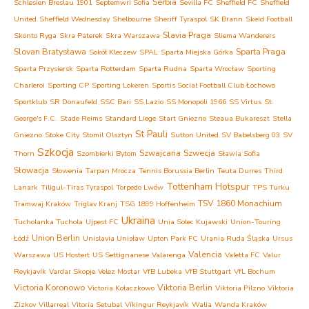
Serbia
Schlesien Breslau 1901
Septemwri Sofia
Sevilla FC
Sheffield FC
Sheffield
United
Sheffield Wednesday
Shelbourne
Sheriff Tyraspol
SK Brann
Skeid Football
Slavia Praga
Skonto Ryga
Skra Paterek
Skra Warszawa
Sliema Wanderers
Slovan Bratysława
Sparta Praga
Sokół Kleczew
SPAL
Sparta Miejska Górka
Sparta Przysiersk
Sparta Rotterdam
Sparta Rudna
Sparta Wrocław
Sporting
Charleroi
Sporting CP
Sporting Lokeren
Sportis Social Football Club Łochowo
Sportklub
SR Donaufeld
SSC Bari
SS Lazio
SS Monopoli 1966
SS Virtus
St.
George's F.C.
Stade Reims
Standard Liege
Start Gniezno
Steaua Bukareszt
Stella
St Pauli
Gniezno
Stoke City
Stomil Olsztyn
Sutton United
SV Babelsberg 03
SV
Szkocja
Szwajcaria
Szwecja
Thorn
Szombierki Bytom
Sławia Sofia
Słowacja
Słowenia
Tarpan Mrocza
Tennis Borussia Berlin
Teuta Durres
Third
Tottenham Hotspur
Lanark
Tiligul-Tiras Tyraspol
Torpedo Lwów
TPS Turku
TSV 1860 Monachium
Tramwaj Kraków
Triglav Kranj
TSG 1899 Hoffenheim
Ukraina
Tucholanka Tuchola
Ujpest FC
Unia Solec Kujawski
Union-Touring
Union Berlin
Łódź
Unislavia Unisław
Upton Park FC
Urania Ruda Śląska
Ursus
Valencia
Warszawa
US Hostert
US Settignanese
Valarenga
Valetta FC
Valur
Reykjavík
Vardar Skopje
Velez Mostar
VfB Lubeka
VfB Stuttgart
VfL Bochum
Victoria Koronowo
Viktoria Berlin
Victoria Kołaczkowo
Viktoria Pilzno
Viktoria
Zizkov
Villarreal
Vitoria Setubal
Víkingur Reykjavík
Walia
Wanda Kraków