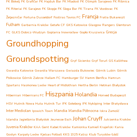
FK Bokelj
FK Grafičar
FK Hajduk Bar
FK Mladost
FK Olimpik Sarajewo
FK Ribnica
FK Riteriai
FK Sarajevo
FK Skopje
FK Sloga Bar
FK Tirana
FK Vozdovac
FK
Francja
Željezničar
Fortuna Dusseldorf
Fostiras Tavros FC
Fratia Bukareszt
Fulham
Garbarnia Kraków
Getafe CF
GKS Katowice
Glasgow Rangers
Glentoran
Grecja
FC
GLKS Dobrcz-Wudzyn
Goplania Inowrocław
Gopło Kruszwica
Groundhopping
Groundspotting
Gryf Sicienko
Gryf Toruń
GS Kallithea
Gwardia Katowice
Gwardia Warszawa
Gwiazda Bukowiec
Górnik Lubin
Górnik
Polkowice
Górnik Zabrze
Hallam FC
Hamburger SV
Hamm Benfica
Hamrun
Spartans
Hasmonea Lwów
Heart of Midlothian
Hertha Berlin
Hetman Białystok
Hiszpania
Holandia
Hibernian
Hibernians FC
Honved Budapeszt
HSV
Hutnik Nowa Huta
Hutnik Tur
IFK Goteborg
IFK Nyköping
Inter Bratysława
Inter Mediolan
Irlandia
Irlandia Północna
Ipswich Town
Iskra Zamość
Johan Cruyff
Islandia
Jagiellonia Białystok
Jeunesse Esch
Jutrzenka Kraków
Juvenia Kraków
KAA Gent
Kabel Kraków
Kamionka Kamień Krajeński
Kania
Gostyn
Karpaty Lwów
Kjelsas Fotball
KKS 1925 Kalisz
Klub Turystów Łódź