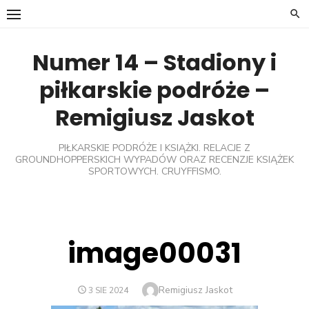
Skip
to
content
Numer 14 – Stadiony i
piłkarskie podróże –
Remigiusz Jaskot
PIŁKARSKIE PODRÓŻE I KSIĄŻKI. RELACJE Z
GROUNDHOPPERSKICH WYPADÓW ORAZ RECENZJE KSIĄŻEK
SPORTOWYCH. CRUYFFISMO.
image00031
Author
Remigiusz Jaskot
POSTED
3 SIE 2024
ON