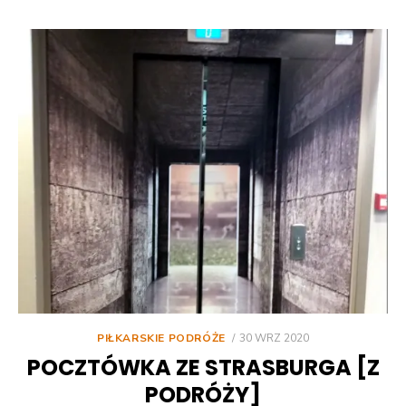
POSTED
PIŁKARSKIE PODRÓŻE
30 WRZ 2020
ON
POCZTÓWKA ZE STRASBURGA [Z
PODRÓŻY]