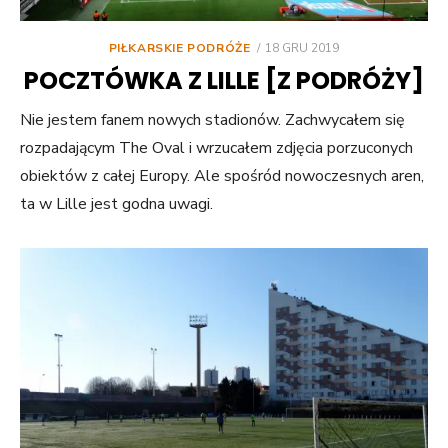
POSTED
PIŁKARSKIE PODRÓŻE
18 GRU 2019
ON
POCZTÓWKA Z LILLE [Z PODRÓŻY]
Nie jestem fanem nowych stadionów. Zachwycałem się
rozpadającym The Oval i wrzucałem zdjęcia porzuconych
obiektów z całej Europy. Ale spośród nowoczesnych aren,
ta w Lille jest godna uwagi.