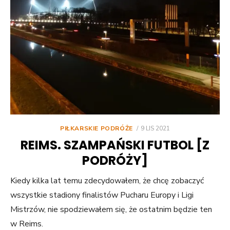
POSTED
PIŁKARSKIE PODRÓŻE
9 LIS 2021
ON
REIMS. SZAMPAŃSKI FUTBOL [Z
PODRÓŻY]
Kiedy kilka lat temu zdecydowałem, że chcę zobaczyć
wszystkie stadiony finalistów Pucharu Europy i Ligi
Mistrzów, nie spodziewałem się, że ostatnim będzie ten
w Reims.