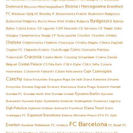
Bośnia i Hercegowina
Dortmund
Brentford
Borussia Mönchengladbach
FC
Breslauer SpVg 02
Brondby IF
Bronowianka Kraków
Budowlani Bydgoszcz
Bydgoszcz
Buducnost Podgorica
Burza Nowa Wieś Wielka
Bułgaria
Bytovia
Bytów
Calisia Kalisz
CD Leganes
CDR Moscardo
CD Serranos
CD Toledo
Celtic
Glasgow
Cementarnica Skopje
CF Torre Levante
Charlton
Charlton Athletic
Chelsea
Chełminianka Chełmno
Chorwacja
Chrobry Głogów
Cibona Zagrzeb
Como
Clapton FC
Clepardia Kraków
Club Brugge
Concordia Piotrków
Cracovia
Trybunalski
Croatia Berlin
Crossing Schaerbeek
Crvena Zvezda
Crystal Palace
Belgrad
CS Fola Esch
CSKA Kijów
CSKA Sofia
Cuiavia
Cypr
Czarnogóra
Inowrocław
Cukrownik Fabianki
Cyklon Kończewice
Czechy
Dacia Kiszyniów
Daugava Ryga
De Valk
Diana Katowice
Dinamo
Kiszyniów
Dinamo Zagrzeb
Drukarz Warszawa
Dukla Praga
Dulwich Hamlet
Dynamo Berlin
Dundee FC
Dundee North End
Dundee United
Dynamo
Bukareszt
Dynamo Kijów
Dyskobolia Grodzisk Wielkopolski
Dziewiarz Legnica
Dąb Potulice
Elana Toruń
Dębnicki Kraków
Eintracht Frankfurt
Ermis
Espanyol Barcelona
Aradippou FC
Estonia
Ethnikos Pireus
ETO FC Győr
FC Barcelona
Everton
Excelsior Rotterdam
FC Andorra
FC Basel
FC