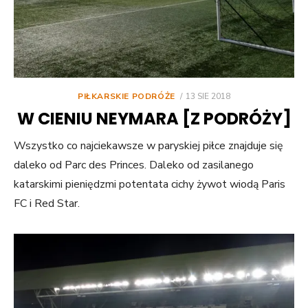
POSTED
PIŁKARSKIE PODRÓŻE
13 SIE 2018
ON
W CIENIU NEYMARA [Z PODRÓŻY]
Wszystko co najciekawsze w paryskiej piłce znajduje się
daleko od Parc des Princes. Daleko od zasilanego
katarskimi pieniędzmi potentata cichy żywot wiodą Paris
FC i Red Star.