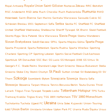
Royale Union Saint-Gilloise
Royal Antwerp
Roztocze Żółkiew
RRC Boitsfort
Rumunia
RSC Anderlecht
RSD Jette
Ruch Chorzów
Ruch Radzionków
RWD
Molenbeek
Saint-Étienne
San Marino
Sarmata Warszawa
Sassuolo Calcio
SC
Serbia
Schlesien Breslau 1901
Septemwri Sofia
Sevilla FC
Sheffield FC
Sheffield
United
Sheffield Wednesday
Shelbourne
Sheriff Tyraspol
SK Brann
Skeid Football
Slavia Praga
Skonto Ryga
Skra Paterek
Skra Warszawa
Sliema Wanderers
Slovan Bratysława
Sparta Praga
Sokół Kleczew
SPAL
Sparta Miejska Górka
Sparta Przysiersk
Sparta Rotterdam
Sparta Rudna
Sparta Wrocław
Sporting
Charleroi
Sporting CP
Sporting Lokeren
Sportis Social Football Club Łochowo
Sportklub
SR Donaufeld
SSC Bari
SS Lazio
SS Monopoli 1966
SS Virtus
St.
George's F.C.
Stade Reims
Standard Liege
Start Gniezno
Steaua Bukareszt
Stella
St Pauli
Gniezno
Stoke City
Stomil Olsztyn
Sutton United
SV Babelsberg 03
SV
Szkocja
Szwajcaria
Szwecja
Thorn
Szombierki Bytom
Sławia Sofia
Słowacja
Słowenia
Tarpan Mrocza
Tennis Borussia Berlin
Teuta Durres
Third
Tottenham Hotspur
Lanark
Tiligul-Tiras Tyraspol
Torpedo Lwów
TPS Turku
TSV 1860 Monachium
Tramwaj Kraków
Triglav Kranj
TSG 1899 Hoffenheim
Ukraina
Tucholanka Tuchola
Ujpest FC
Unia Solec Kujawski
Union-Touring
Union Berlin
Łódź
Unislavia Unisław
Upton Park FC
Urania Ruda Śląska
Ursus