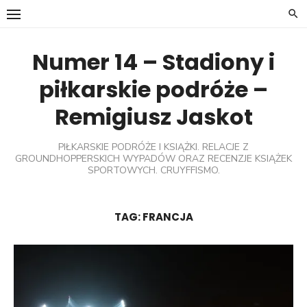
Skip
to
content
Numer 14 – Stadiony i
piłkarskie podróże –
Remigiusz Jaskot
PIŁKARSKIE PODRÓŻE I KSIĄŻKI. RELACJE Z
GROUNDHOPPERSKICH WYPADÓW ORAZ RECENZJE KSIĄŻEK
SPORTOWYCH. CRUYFFISMO.
TAG:
FRANCJA