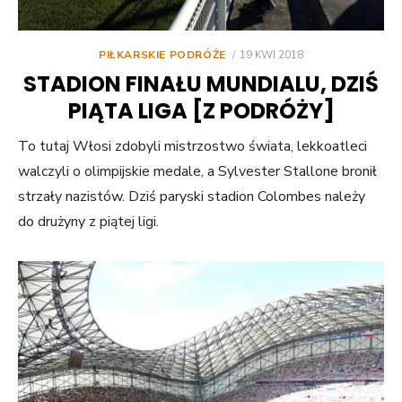
POSTED
PIŁKARSKIE PODRÓŻE
19 KWI 2018
ON
STADION FINAŁU MUNDIALU, DZIŚ
PIĄTA LIGA [Z PODRÓŻY]
To tutaj Włosi zdobyli mistrzostwo świata, lekkoatleci
walczyli o olimpijskie medale, a Sylvester Stallone bronił
strzały nazistów. Dziś paryski stadion Colombes należy
do drużyny z piątej ligi.