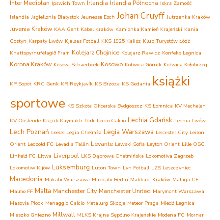
Inter Mediolan
Irlandia
Irlandia Północna
Ipswich Town
Iskra Zamość
Johan Cruyff
Islandia
Jagiellonia Białystok
Jeunesse Esch
Jutrzenka Kraków
Juvenia Kraków
KAA Gent
Kabel Kraków
Kamionka Kamień Krajeński
Kania
Gostyn
Karpaty Lwów
Kjelsas Fotball
KKS 1925 Kalisz
Klub Turystów Łódź
Kolejarz Chojnice
Knattspyrnufélagið Fram
Kolejarz Rawicz
Konfeks Legnica
Korona Kraków
Kosowo
Kosova Schaerbeek
Kotwica Górnik
Kotwica Kołobrzeg
książki
KP Sopot
KRC Genk
KR Reykjavík
KS Brzoza
KS Gedania
sportowe
KS Szkoła Oficerska Bydgoszcz
KS Łomnica
KV Mechelen
Lechia Gdańsk
KV Oostende
Küçük Kaymaklı Türk
Lecco Calcio
Lechia Lwów
Lech Poznań
Legia Warszawa
Leeds
Legia Chełmża
Leicester City
Leiton
Levante
Orient
Leopold FC
Levadia Tallin
Lewski Sofia
Leyton Orient
Lille OSC
Liverpool
Linfield FC
Litwa
LKS Dąbrowa Chełmińska
Lokomotiva Zagrzeb
Luksemburg
Lokomotiw Kijów
Luton Town
Lyn Fotball
LZS Leszczyniec
Macedonia
Makabi Warszawa
Makkabi Berlin
Makkabi Kraków
Malaga CF
Malta
Manchester City
Manchester United
Malmo FF
Marymont Warszawa
Masovia Płock
Menaggio Calcio
Metalurg Skopje
Meteor Praga
Miedź Legnica
Millwall
Mieszko Gniezno
MLKS Krajna Sępólno Krajeńskie
Modena FC
Mornar