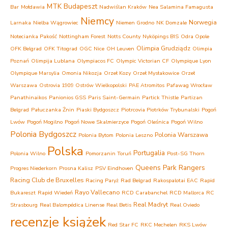
MTK Budapeszt
Bar
Mołdawia
Nadwiślan Kraków
Nea Salamina Famagusta
Niemcy
Norwegia
Larnaka
Nielba Wągrowiec
Niemen Grodno
NK Domzale
Notecianka Pakość
Nottingham Forest
Notts County
Nyköpings BIS
Odra Opole
Olimpia Grudziądz
OFK Belgrad
OFK Titograd
OGC Nice
OH Leuven
Olimpia
Poznań
Olimpija Lublana
Olympiacos FC
Olympic Victorian CF
Olympique Lyon
Olympique Marsylia
Omonia Nikozja
Orzeł Kozy
Orzeł Mysłakowice
Orzeł
Warszawa
Ostrovia 1909 Ostrów Wielkopolski
PAE Atromitos
Pafawag Wrocław
Panathinaikos
Panionios GSS
Paris Saint-Germain
Partick Thistle
Partizan
Belgrad
Pałuczanka Żnin
Piaski Bydgoszcz
Piotrcovia Piotrków Trybunalski
Pogoń
Lwów
Pogoń Mogilno
Pogoń Nowe Skalmierzyce
Pogoń Oleśnica
Pogoń Wilno
Polonia Bydgoszcz
Polonia Warszawa
Polonia Bytom
Polonia Leszno
Polska
Portugalia
Polonia Wilno
Pomorzanin Toruń
Post-SG Thorn
Queens Park Rangers
Progres Niederkorn
Prosna Kalisz
PSV Eindhoven
Racing Club de Bruxelles
Racing Paryż
Rad Belgrad
Rakospalotai EAC
Rapid
Rayo Vallecano
Bukareszt
Rapid Wiedeń
RCD Carabanchel
RCD Mallorca
RC
Real Madryt
Strasbourg
Real Balompédica Linense
Real Betis
Real Oviedo
recenzje książek
Red Star FC
RKC Mechelen
RKS Lwów