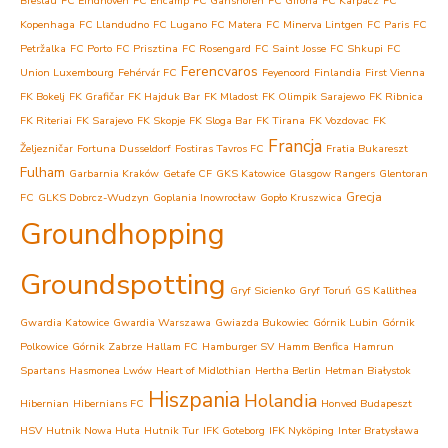
Breslau
FC Eindhoven
FC Encamp
FC Ganshoren
FC Girona
FC Karpacz
FC
Kopenhaga
FC Llandudno
FC Lugano
FC Matera
FC Minerva Lintgen
FC Paris
FC
Petržalka
FC Porto
FC Prisztina
FC Rosengard
FC Saint Josse
FC Shkupi
FC
Ferencvaros
Union Luxembourg
Fehérvár FC
Feyenoord
Finlandia
First Vienna
FK Bokelj
FK Grafičar
FK Hajduk Bar
FK Mladost
FK Olimpik Sarajewo
FK Ribnica
FK Riteriai
FK Sarajevo
FK Skopje
FK Sloga Bar
FK Tirana
FK Vozdovac
FK
Francja
Željezničar
Fortuna Dusseldorf
Fostiras Tavros FC
Fratia Bukareszt
Fulham
Garbarnia Kraków
Getafe CF
GKS Katowice
Glasgow Rangers
Glentoran
Grecja
FC
GLKS Dobrcz-Wudzyn
Goplania Inowrocław
Gopło Kruszwica
Groundhopping
Groundspotting
Gryf Sicienko
Gryf Toruń
GS Kallithea
Gwardia Katowice
Gwardia Warszawa
Gwiazda Bukowiec
Górnik Lubin
Górnik
Polkowice
Górnik Zabrze
Hallam FC
Hamburger SV
Hamm Benfica
Hamrun
Spartans
Hasmonea Lwów
Heart of Midlothian
Hertha Berlin
Hetman Białystok
Hiszpania
Holandia
Hibernian
Hibernians FC
Honved Budapeszt
HSV
Hutnik Nowa Huta
Hutnik Tur
IFK Goteborg
IFK Nyköping
Inter Bratysława