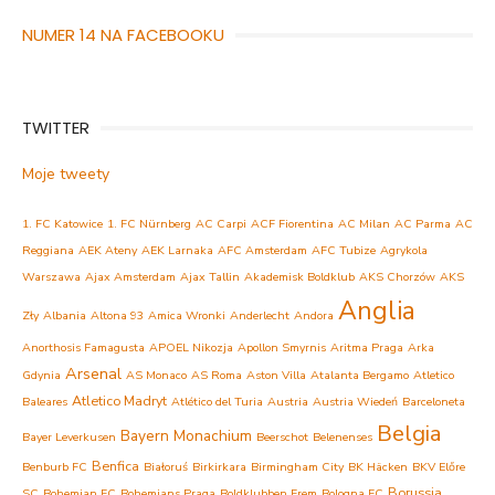
NUMER 14 NA FACEBOOKU
TWITTER
Moje tweety
1. FC Katowice
1. FC Nürnberg
AC Carpi
ACF Fiorentina
AC Milan
AC Parma
AC
Reggiana
AEK Ateny
AEK Larnaka
AFC Amsterdam
AFC Tubize
Agrykola
Warszawa
Ajax Amsterdam
Ajax Tallin
Akademisk Boldklub
AKS Chorzów
AKS
Anglia
Zły
Albania
Altona 93
Amica Wronki
Anderlecht
Andora
Anorthosis Famagusta
APOEL Nikozja
Apollon Smyrnis
Aritma Praga
Arka
Arsenal
Gdynia
AS Monaco
AS Roma
Aston Villa
Atalanta Bergamo
Atletico
Atletico Madryt
Baleares
Atlético del Turia
Austria
Austria Wiedeń
Barceloneta
Belgia
Bayern Monachium
Bayer Leverkusen
Beerschot
Belenenses
Benfica
Benburb FC
Białoruś
Birkirkara
Birmingham City
BK Häcken
BKV Előre
Borussia
SC
Bohemian FC
Bohemians Praga
Boldklubben Frem
Bologna FC