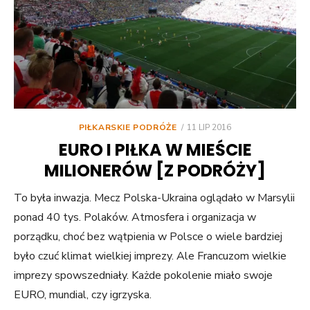
POSTED
PIŁKARSKIE PODRÓŻE
11 LIP 2016
ON
EURO I PIŁKA W MIEŚCIE
MILIONERÓW [Z PODRÓŻY]
To była inwazja. Mecz Polska-Ukraina oglądało w Marsylii
ponad 40 tys. Polaków. Atmosfera i organizacja w
porządku, choć bez wątpienia w Polsce o wiele bardziej
było czuć klimat wielkiej imprezy. Ale Francuzom wielkie
imprezy spowszedniały. Każde pokolenie miało swoje
EURO, mundial, czy igrzyska.