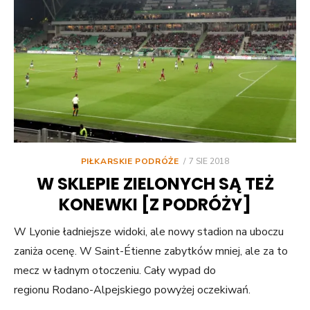
POSTED
PIŁKARSKIE PODRÓŻE
7 SIE 2018
ON
W SKLEPIE ZIELONYCH SĄ TEŻ
KONEWKI [Z PODRÓŻY]
W Lyonie ładniejsze widoki, ale nowy stadion na uboczu
zaniża ocenę. W Saint-Étienne zabytków mniej, ale za to
mecz w ładnym otoczeniu. Cały wypad do
regionu Rodano-Alpejskiego powyżej oczekiwań.