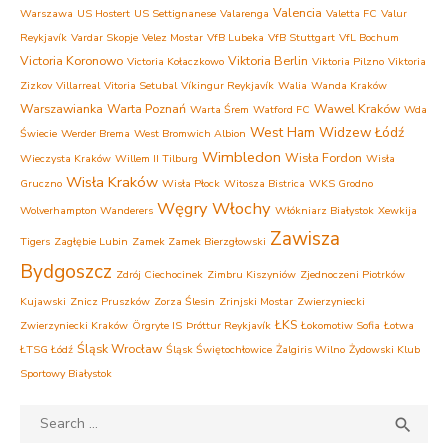
Valencia
Warszawa
US Hostert
US Settignanese
Valarenga
Valetta FC
Valur
Reykjavík
Vardar Skopje
Velez Mostar
VfB Lubeka
VfB Stuttgart
VfL Bochum
Victoria Koronowo
Viktoria Berlin
Victoria Kołaczkowo
Viktoria Pilzno
Viktoria
Zizkov
Villarreal
Vitoria Setubal
Víkingur Reykjavík
Walia
Wanda Kraków
Warszawianka
Warta Poznań
Wawel Kraków
Warta Śrem
Watford FC
Wda
West Ham
Widzew Łódź
Świecie
Werder Brema
West Bromwich Albion
Wimbledon
Wisła Fordon
Wieczysta Kraków
Willem II Tilburg
Wisła
Wisła Kraków
Gruczno
Wisła Płock
Witosza Bistrica
WKS Grodno
Węgry
Włochy
Wolverhampton Wanderers
Włókniarz Białystok
Xewkija
Zawisza
Tigers
Zagłębie Lubin
Zamek Zamek Bierzgłowski
Bydgoszcz
Zdrój Ciechocinek
Zimbru Kiszyniów
Zjednoczeni Piotrków
Kujawski
Znicz Pruszków
Zorza Ślesin
Zrinjski Mostar
Zwierzyniecki
ŁKS
Zwierzyniecki Kraków
Örgryte IS
Þróttur Reykjavík
Łokomotiw Sofia
Łotwa
Śląsk Wrocław
ŁTSG Łódź
Śląsk Świętochłowice
Żalgiris Wilno
Żydowski Klub
Sportowy Białystok
Search
SEA

for: