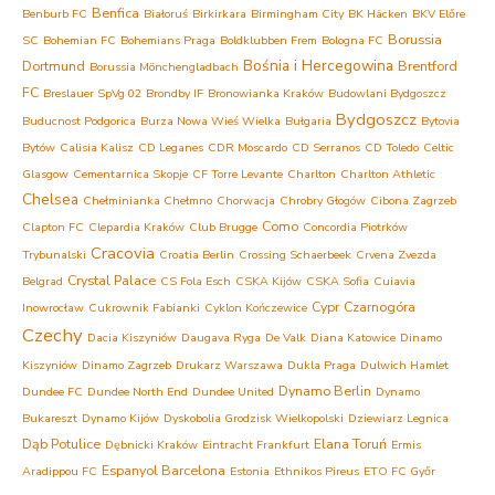
Benfica
Benburb FC
Białoruś
Birkirkara
Birmingham City
BK Häcken
BKV Előre
Borussia
SC
Bohemian FC
Bohemians Praga
Boldklubben Frem
Bologna FC
Bośnia i Hercegowina
Dortmund
Brentford
Borussia Mönchengladbach
FC
Breslauer SpVg 02
Brondby IF
Bronowianka Kraków
Budowlani Bydgoszcz
Bydgoszcz
Buducnost Podgorica
Burza Nowa Wieś Wielka
Bułgaria
Bytovia
Bytów
Calisia Kalisz
CD Leganes
CDR Moscardo
CD Serranos
CD Toledo
Celtic
Glasgow
Cementarnica Skopje
CF Torre Levante
Charlton
Charlton Athletic
Chelsea
Chełminianka Chełmno
Chorwacja
Chrobry Głogów
Cibona Zagrzeb
Como
Clapton FC
Clepardia Kraków
Club Brugge
Concordia Piotrków
Cracovia
Trybunalski
Croatia Berlin
Crossing Schaerbeek
Crvena Zvezda
Crystal Palace
Belgrad
CS Fola Esch
CSKA Kijów
CSKA Sofia
Cuiavia
Cypr
Czarnogóra
Inowrocław
Cukrownik Fabianki
Cyklon Kończewice
Czechy
Dacia Kiszyniów
Daugava Ryga
De Valk
Diana Katowice
Dinamo
Kiszyniów
Dinamo Zagrzeb
Drukarz Warszawa
Dukla Praga
Dulwich Hamlet
Dynamo Berlin
Dundee FC
Dundee North End
Dundee United
Dynamo
Bukareszt
Dynamo Kijów
Dyskobolia Grodzisk Wielkopolski
Dziewiarz Legnica
Dąb Potulice
Elana Toruń
Dębnicki Kraków
Eintracht Frankfurt
Ermis
Espanyol Barcelona
Aradippou FC
Estonia
Ethnikos Pireus
ETO FC Győr