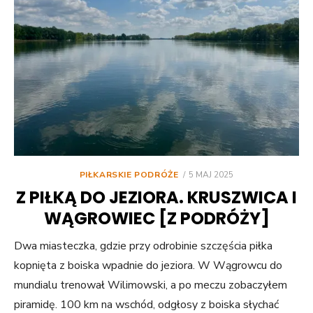
POSTED
PIŁKARSKIE PODRÓŻE
5 MAJ 2025
ON
Z PIŁKĄ DO JEZIORA. KRUSZWICA I
WĄGROWIEC [Z PODRÓŻY]
Dwa miasteczka, gdzie przy odrobinie szczęścia piłka
kopnięta z boiska wpadnie do jeziora. W Wągrowcu do
mundialu trenował Wilimowski, a po meczu zobaczyłem
piramidę. 100 km na wschód, odgłosy z boiska słychać