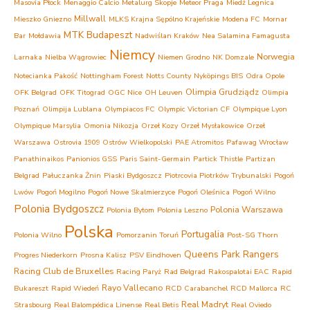
Masovia Płock
Menaggio Calcio
Metalurg Skopje
Meteor Praga
Miedź Legnica
Millwall
Mieszko Gniezno
MLKS Krajna Sępólno Krajeńskie
Modena FC
Mornar
MTK Budapeszt
Bar
Mołdawia
Nadwiślan Kraków
Nea Salamina Famagusta
Niemcy
Norwegia
Larnaka
Nielba Wągrowiec
Niemen Grodno
NK Domzale
Notecianka Pakość
Nottingham Forest
Notts County
Nyköpings BIS
Odra Opole
Olimpia Grudziądz
OFK Belgrad
OFK Titograd
OGC Nice
OH Leuven
Olimpia
Poznań
Olimpija Lublana
Olympiacos FC
Olympic Victorian CF
Olympique Lyon
Olympique Marsylia
Omonia Nikozja
Orzeł Kozy
Orzeł Mysłakowice
Orzeł
Warszawa
Ostrovia 1909 Ostrów Wielkopolski
PAE Atromitos
Pafawag Wrocław
Panathinaikos
Panionios GSS
Paris Saint-Germain
Partick Thistle
Partizan
Belgrad
Pałuczanka Żnin
Piaski Bydgoszcz
Piotrcovia Piotrków Trybunalski
Pogoń
Lwów
Pogoń Mogilno
Pogoń Nowe Skalmierzyce
Pogoń Oleśnica
Pogoń Wilno
Polonia Bydgoszcz
Polonia Warszawa
Polonia Bytom
Polonia Leszno
Polska
Portugalia
Polonia Wilno
Pomorzanin Toruń
Post-SG Thorn
Queens Park Rangers
Progres Niederkorn
Prosna Kalisz
PSV Eindhoven
Racing Club de Bruxelles
Racing Paryż
Rad Belgrad
Rakospalotai EAC
Rapid
Rayo Vallecano
Bukareszt
Rapid Wiedeń
RCD Carabanchel
RCD Mallorca
RC
Real Madryt
Strasbourg
Real Balompédica Linense
Real Betis
Real Oviedo