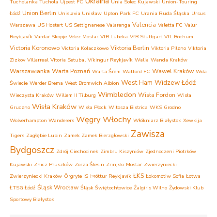
Ukraina
Tucholanka Tuchola
Ujpest FC
Unia Solec Kujawski
Union-Touring
Union Berlin
Łódź
Unislavia Unisław
Upton Park FC
Urania Ruda Śląska
Ursus
Valencia
Warszawa
US Hostert
US Settignanese
Valarenga
Valetta FC
Valur
Reykjavík
Vardar Skopje
Velez Mostar
VfB Lubeka
VfB Stuttgart
VfL Bochum
Victoria Koronowo
Viktoria Berlin
Victoria Kołaczkowo
Viktoria Pilzno
Viktoria
Zizkov
Villarreal
Vitoria Setubal
Víkingur Reykjavík
Walia
Wanda Kraków
Warszawianka
Warta Poznań
Wawel Kraków
Warta Śrem
Watford FC
Wda
West Ham
Widzew Łódź
Świecie
Werder Brema
West Bromwich Albion
Wimbledon
Wisła Fordon
Wieczysta Kraków
Willem II Tilburg
Wisła
Wisła Kraków
Gruczno
Wisła Płock
Witosza Bistrica
WKS Grodno
Węgry
Włochy
Wolverhampton Wanderers
Włókniarz Białystok
Xewkija
Zawisza
Tigers
Zagłębie Lubin
Zamek Zamek Bierzgłowski
Bydgoszcz
Zdrój Ciechocinek
Zimbru Kiszyniów
Zjednoczeni Piotrków
Kujawski
Znicz Pruszków
Zorza Ślesin
Zrinjski Mostar
Zwierzyniecki
ŁKS
Zwierzyniecki Kraków
Örgryte IS
Þróttur Reykjavík
Łokomotiw Sofia
Łotwa
Śląsk Wrocław
ŁTSG Łódź
Śląsk Świętochłowice
Żalgiris Wilno
Żydowski Klub
Sportowy Białystok