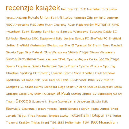
recenzje książek
Red Star FC
RKC Mechelen
RKS Lwów
Royale Union Saint-Gilloise
Royal Antwerp
Roztocze Żółkiew
RRC Boitsfort
Rumunia
RSC Anderlecht
RSD Jette
Ruch Chorzów
Ruch Radzionków
RWD
Molenbeek
Saint-Étienne
San Marino
Sarmata Warszawa
Sassuolo Calcio
SC
Serbia
Schlesien Breslau 1901
Septemwri Sofia
Sevilla FC
Sheffield FC
Sheffield
United
Sheffield Wednesday
Shelbourne
Sheriff Tyraspol
SK Brann
Skeid Football
Slavia Praga
Skonto Ryga
Skra Paterek
Skra Warszawa
Sliema Wanderers
Slovan Bratysława
Sparta Praga
Sokół Kleczew
SPAL
Sparta Miejska Górka
Sparta Przysiersk
Sparta Rotterdam
Sparta Rudna
Sparta Wrocław
Sporting
Charleroi
Sporting CP
Sporting Lokeren
Sportis Social Football Club Łochowo
Sportklub
SR Donaufeld
SSC Bari
SS Lazio
SS Monopoli 1966
SS Virtus
St.
George's F.C.
Stade Reims
Standard Liege
Start Gniezno
Steaua Bukareszt
Stella
St Pauli
Gniezno
Stoke City
Stomil Olsztyn
Sutton United
SV Babelsberg 03
SV
Szkocja
Szwajcaria
Szwecja
Thorn
Szombierki Bytom
Sławia Sofia
Słowacja
Słowenia
Tarpan Mrocza
Tennis Borussia Berlin
Teuta Durres
Third
Tottenham Hotspur
Lanark
Tiligul-Tiras Tyraspol
Torpedo Lwów
TPS Turku
TSV 1860 Monachium
Tramwaj Kraków
Triglav Kranj
TSG 1899 Hoffenheim