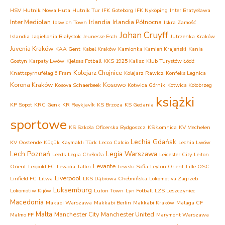
HSV
Hutnik Nowa Huta
Hutnik Tur
IFK Goteborg
IFK Nyköping
Inter Bratysława
Inter Mediolan
Irlandia
Irlandia Północna
Ipswich Town
Iskra Zamość
Johan Cruyff
Islandia
Jagiellonia Białystok
Jeunesse Esch
Jutrzenka Kraków
Juvenia Kraków
KAA Gent
Kabel Kraków
Kamionka Kamień Krajeński
Kania
Gostyn
Karpaty Lwów
Kjelsas Fotball
KKS 1925 Kalisz
Klub Turystów Łódź
Kolejarz Chojnice
Knattspyrnufélagið Fram
Kolejarz Rawicz
Konfeks Legnica
Korona Kraków
Kosowo
Kosova Schaerbeek
Kotwica Górnik
Kotwica Kołobrzeg
książki
KP Sopot
KRC Genk
KR Reykjavík
KS Brzoza
KS Gedania
sportowe
KS Szkoła Oficerska Bydgoszcz
KS Łomnica
KV Mechelen
Lechia Gdańsk
KV Oostende
Küçük Kaymaklı Türk
Lecco Calcio
Lechia Lwów
Lech Poznań
Legia Warszawa
Leeds
Legia Chełmża
Leicester City
Leiton
Levante
Orient
Leopold FC
Levadia Tallin
Lewski Sofia
Leyton Orient
Lille OSC
Liverpool
Linfield FC
Litwa
LKS Dąbrowa Chełmińska
Lokomotiva Zagrzeb
Luksemburg
Lokomotiw Kijów
Luton Town
Lyn Fotball
LZS Leszczyniec
Macedonia
Makabi Warszawa
Makkabi Berlin
Makkabi Kraków
Malaga CF
Malta
Manchester City
Manchester United
Malmo FF
Marymont Warszawa