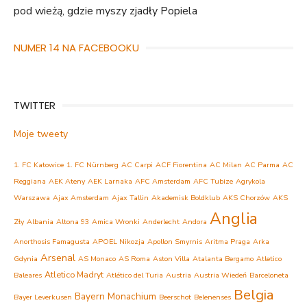
pod wieżą, gdzie myszy zjadły Popiela
NUMER 14 NA FACEBOOKU
TWITTER
Moje tweety
1. FC Katowice
1. FC Nürnberg
AC Carpi
ACF Fiorentina
AC Milan
AC Parma
AC
Reggiana
AEK Ateny
AEK Larnaka
AFC Amsterdam
AFC Tubize
Agrykola
Warszawa
Ajax Amsterdam
Ajax Tallin
Akademisk Boldklub
AKS Chorzów
AKS
Anglia
Zły
Albania
Altona 93
Amica Wronki
Anderlecht
Andora
Anorthosis Famagusta
APOEL Nikozja
Apollon Smyrnis
Aritma Praga
Arka
Arsenal
Gdynia
AS Monaco
AS Roma
Aston Villa
Atalanta Bergamo
Atletico
Atletico Madryt
Baleares
Atlético del Turia
Austria
Austria Wiedeń
Barceloneta
Belgia
Bayern Monachium
Bayer Leverkusen
Beerschot
Belenenses