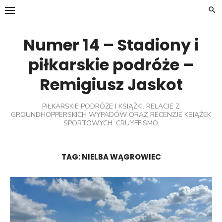
Skip
to
content
Numer 14 – Stadiony i
piłkarskie podróże –
Remigiusz Jaskot
PIŁKARSKIE PODRÓŻE I KSIĄŻKI. RELACJE Z
GROUNDHOPPERSKICH WYPADÓW ORAZ RECENZJE KSIĄŻEK
SPORTOWYCH. CRUYFFISMO.
TAG:
NIELBA WĄGROWIEC