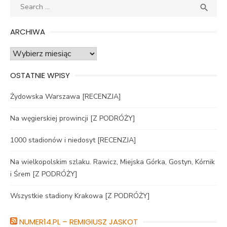
Search
SEA

for:
ARCHIWA
Archiwa
OSTATNIE WPISY
Żydowska Warszawa [RECENZJA]
Na węgierskiej prowincji [Z PODRÓŻY]
1000 stadionów i niedosyt [RECENZJA]
Na wielkopolskim szlaku. Rawicz, Miejska Górka, Gostyn, Kórnik
i Śrem [Z PODRÓŻY]
Wszystkie stadiony Krakowa [Z PODRÓŻY]
NUMER14.PL – REMIGIUSZ JASKOT