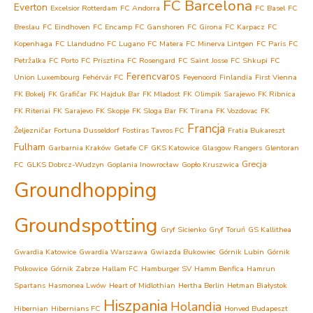
FC Barcelona
Everton
Excelsior Rotterdam
FC Andorra
FC Basel
FC
Breslau
FC Eindhoven
FC Encamp
FC Ganshoren
FC Girona
FC Karpacz
FC
Kopenhaga
FC Llandudno
FC Lugano
FC Matera
FC Minerva Lintgen
FC Paris
FC
Petržalka
FC Porto
FC Prisztina
FC Rosengard
FC Saint Josse
FC Shkupi
FC
Ferencvaros
Union Luxembourg
Fehérvár FC
Feyenoord
Finlandia
First Vienna
FK Bokelj
FK Grafičar
FK Hajduk Bar
FK Mladost
FK Olimpik Sarajewo
FK Ribnica
FK Riteriai
FK Sarajevo
FK Skopje
FK Sloga Bar
FK Tirana
FK Vozdovac
FK
Francja
Željezničar
Fortuna Dusseldorf
Fostiras Tavros FC
Fratia Bukareszt
Fulham
Garbarnia Kraków
Getafe CF
GKS Katowice
Glasgow Rangers
Glentoran
Grecja
FC
GLKS Dobrcz-Wudzyn
Goplania Inowrocław
Gopło Kruszwica
Groundhopping
Groundspotting
Gryf Sicienko
Gryf Toruń
GS Kallithea
Gwardia Katowice
Gwardia Warszawa
Gwiazda Bukowiec
Górnik Lubin
Górnik
Polkowice
Górnik Zabrze
Hallam FC
Hamburger SV
Hamm Benfica
Hamrun
Spartans
Hasmonea Lwów
Heart of Midlothian
Hertha Berlin
Hetman Białystok
Hiszpania
Holandia
Hibernian
Hibernians FC
Honved Budapeszt