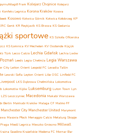
Kolejarz Chojnice
pyrnufélagið Fram
Kolejarz
Korona Kraków
z
Konfeks Legnica
Kosova
Kosowo
beek
Kotwica Górnik
Kotwica Kołobrzeg
KP
KRC Genk
KR Reykjavík
KS Brzoza
KS Gedania
iążki sportowe
KS Szkoła Oficerska
zcz
KS Łomnica
KV Mechelen
KV Oostende
Küçük
Lechia Gdańsk
lı Türk
Lecco Calcio
Lechia Lwów
 Poznań
Legia Warszawa
Leeds
Legia Chełmża
er City
Leiton Orient
Leopold FC
Levadia Tallin
te
Lewski Sofia
Leyton Orient
Lille OSC
Linfield FC
Liverpool
LKS Dąbrowa Chełmińska
Lokomotiva
Luksemburg
eb
Lokomotiw Kijów
Luton Town
Lyn
Macedonia
LZS Leszczyniec
Makabi Warszawa
i Berlin
Makkabi Kraków
Malaga CF
Malmo FF
Manchester City
Manchester United
Marymont
awa
Masovia Płock
Menaggio Calcio
Metalurg Skopje
Millwall
 Praga
Miedź Legnica
Mieszko Gniezno
rajna Sępólno Krajeńskie
Modena FC
Mornar Bar