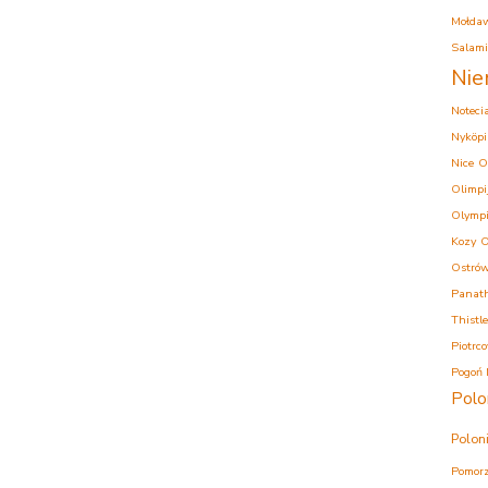
Mołda
Salam
Nie
Noteci
Nyköpi
Nice
O
Olimpi
Olympi
Kozy
O
Ostrów
Panath
Thistle
Piotrc
Pogoń 
Polo
Polon
Pomorz