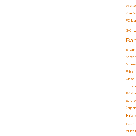
Wielko
Krakó
Es
FC
E
Győr
Bar
Encam
Kopen
Minerv
Priszt
Union
Finlan
FK Mla
Saraje
Željezn
Fran
Getafe
GLKS 