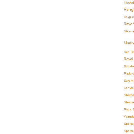
Nieder
Rang
Belgra
Rayo 
Strasb
Madry
Red St
Royal
Boitsfo
Radzi
San M
Schles
Sheffi
Shelbo
Ryga
Wande
Sparta
Sparta