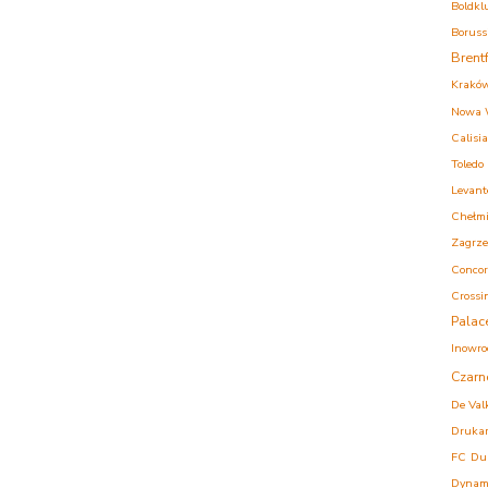
Boldkl
Boruss
Brent
Krakó
Nowa 
Calisia
Toledo
Levant
Chełm
Zagrz
Concor
Crossi
Palac
Inowro
Czarn
De Val
Druka
FC
Du
Dynam