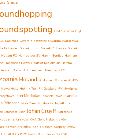
Grecja
wica
oundhopping
oundspotting
Gryf Sicienko
Gryf
GS Kallithea
Gwardia Katowice
Gwardia Warszawa
da Bukowiec
Górnik Lubin
Górnik Polkowice
Górnik
Hallam FC
Hamburger SV
Hamm Benfica
Hamrun
ns
Hasmonea Lwów
Heart of Midlothian
Hertha
Hetman Białystok
Hibernian
Hibernians FC
zpania
Holandia
Honved Budapeszt
HSV
k Nowa Huta
Hutnik Tur
IFK Goteborg
IFK Nyköping
Inter Mediolan
Irlandia
Bratysława
Ipswich Town
dia Północna
Iskra Zamość
Islandia
Jagiellonia
Johan Cruyff
tok
Jeunesse Esch
Jutrzenka
Juvenia Kraków
w
KAA Gent
Kabel Kraków
ka Kamień Krajeński
Kania Gostyn
Karpaty Lwów
 Fotball
KKS 1925 Kalisz
Klub Turystów Łódź