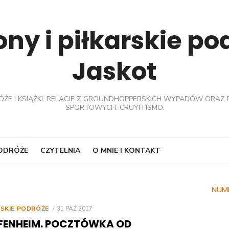
ny i piłkarskie p
Jaskot
ÓŻE I KSIĄŻKI. RELACJE Z GROUNDHOPPERSKICH WYPADÓW ORAZ 
SPORTOWYCH. CRUYFFISMO.
PODRÓŻE
CZYTELNIA
O MNIE I KONTAKT
NUM
POSTED
RSKIE PODRÓŻE
31 PAŹ 2017
ON
FENHEIM. POCZTÓWKA OD