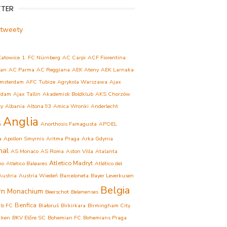
TTER
 tweety
Katowice
1. FC Nürnberg
AC Carpi
ACF Fiorentina
lan
AC Parma
AC Reggiana
AEK Ateny
AEK Larnaka
msterdam
AFC Tubize
Agrykola Warszawa
Ajax
rdam
Ajax Tallin
Akademisk Boldklub
AKS Chorzów
ły
Albania
Altona 93
Amica Wronki
Anderlecht
Anglia
a
Anorthosis Famagusta
APOEL
a
Apollon Smyrnis
Aritma Praga
Arka Gdynia
nal
AS Monaco
AS Roma
Aston Villa
Atalanta
Atletico Madryt
mo
Atletico Baleares
Atlético del
Austria
Austria Wiedeń
Barceloneta
Bayer Leverkusen
Belgia
rn Monachium
Beerschot
Belenenses
Benfica
rb FC
Białoruś
Birkirkara
Birmingham City
cken
BKV Előre SC
Bohemian FC
Bohemians Praga