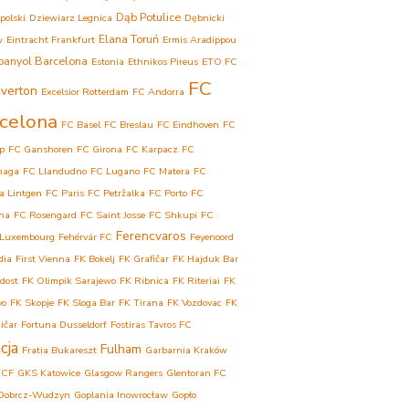
Dąb Potulice
polski
Dziewiarz Legnica
Dębnicki
Elana Toruń
w
Eintracht Frankfurt
Ermis Aradippou
panyol Barcelona
Estonia
Ethnikos Pireus
ETO FC
FC
verton
Excelsior Rotterdam
FC Andorra
celona
FC Basel
FC Breslau
FC Eindhoven
FC
p
FC Ganshoren
FC Girona
FC Karpacz
FC
haga
FC Llandudno
FC Lugano
FC Matera
FC
a Lintgen
FC Paris
FC Petržalka
FC Porto
FC
ina
FC Rosengard
FC Saint Josse
FC Shkupi
FC
Ferencvaros
 Luxembourg
Fehérvár FC
Feyenoord
dia
First Vienna
FK Bokelj
FK Grafičar
FK Hajduk Bar
dost
FK Olimpik Sarajewo
FK Ribnica
FK Riteriai
FK
vo
FK Skopje
FK Sloga Bar
FK Tirana
FK Vozdovac
FK
ičar
Fortuna Dusseldorf
Fostiras Tavros FC
cja
Fulham
Fratia Bukareszt
Garbarnia Kraków
 CF
GKS Katowice
Glasgow Rangers
Glentoran FC
Dobrcz-Wudzyn
Goplania Inowrocław
Gopło