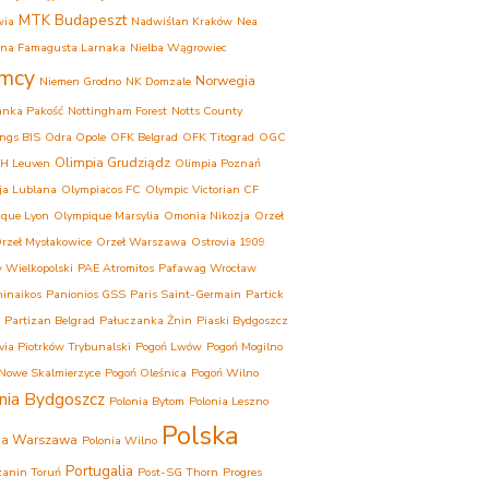
MTK Budapeszt
wia
Nadwiślan Kraków
Nea
ina Famagusta Larnaka
Nielba Wągrowiec
mcy
Norwegia
Niemen Grodno
NK Domzale
anka Pakość
Nottingham Forest
Notts County
ngs BIS
Odra Opole
OFK Belgrad
OFK Titograd
OGC
Olimpia Grudziądz
H Leuven
Olimpia Poznań
ja Lublana
Olympiacos FC
Olympic Victorian CF
que Lyon
Olympique Marsylia
Omonia Nikozja
Orzeł
rzeł Mysłakowice
Orzeł Warszawa
Ostrovia 1909
 Wielkopolski
PAE Atromitos
Pafawag Wrocław
inaikos
Panionios GSS
Paris Saint-Germain
Partick
Partizan Belgrad
Pałuczanka Żnin
Piaski Bydgoszcz
ovia Piotrków Trybunalski
Pogoń Lwów
Pogoń Mogilno
Nowe Skalmierzyce
Pogoń Oleśnica
Pogoń Wilno
nia Bydgoszcz
Polonia Bytom
Polonia Leszno
Polska
ia Warszawa
Polonia Wilno
Portugalia
anin Toruń
Post-SG Thorn
Progres