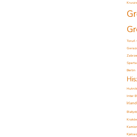
Krusz
Gr
Gr
Toruń
Gwiaz
Zabrze
Sparta
Berlin
His
Hutni
Inter 
Irlan
Białys
Krakó
Kamion
Kjelsas