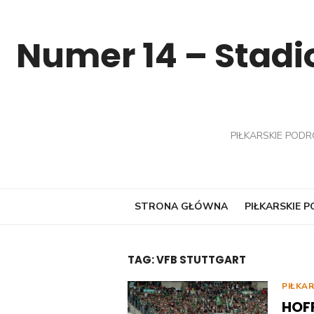
Skip
to
Numer 14 – Stadio
content
PIŁKARSKIE PODR
STRONA GŁÓWNA
PIŁKARSKIE 
TAG:
VFB STUTTGART
PIŁKA
HOF