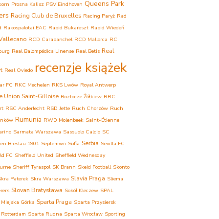
Queens Park
korn
Prosna Kalisz
PSV Eindhoven
ers
Racing Club de Bruxelles
Racing Paryż
Rad
d
Rakospalotai EAC
Rapid Bukareszt
Rapid Wiedeń
Vallecano
RCD Carabanchel
RCD Mallorca
RC
Real
ourg
Real Balompédica Linense
Real Betis
recenzje książek
t
Real Oviedo
ar FC
RKC Mechelen
RKS Lwów
Royal Antwerp
e Union Saint-Gilloise
Roztocze Żółkiew
RRC
rt
RSC Anderlecht
RSD Jette
Ruch Chorzów
Ruch
Rumunia
onków
RWD Molenbeek
Saint-Étienne
arino
Sarmata Warszawa
Sassuolo Calcio
SC
Serbia
ien Breslau 1901
Septemwri Sofia
Sevilla FC
eld FC
Sheffield United
Sheffield Wednesday
urne
Sheriff Tyraspol
SK Brann
Skeid Football
Skonto
Slavia Praga
Skra Paterek
Skra Warszawa
Sliema
Slovan Bratysława
rers
Sokół Kleczew
SPAL
Sparta Praga
 Miejska Górka
Sparta Przysiersk
 Rotterdam
Sparta Rudna
Sparta Wrocław
Sporting