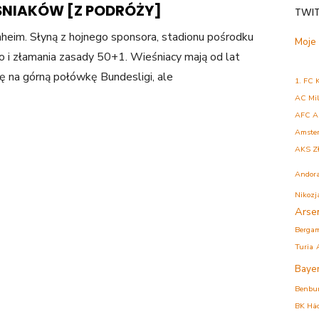
ŚNIAKÓW [Z PODRÓŻY]
TWI
heim. Słyną z hojnego sponsora, stadionu pośrodku
Moje
o i złamania zasady 50+1. Wieśniacy mają od lat
ę na górną połówkę Bundesligi, ale
1. FC 
AC Mi
AFC A
Amste
AKS Z
Andor
Nikozj
Arse
Berga
Turia
Baye
Benbu
BK Hä