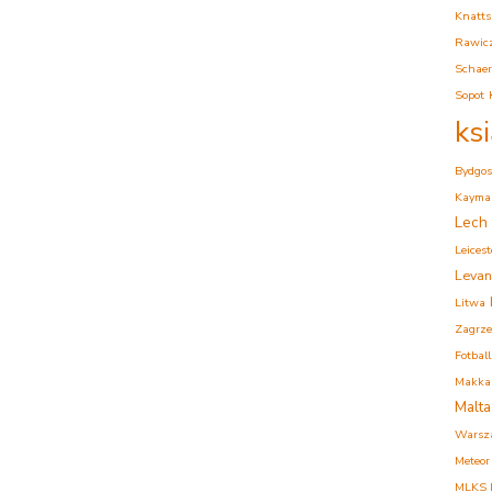
Knatts
Rawic
Schaer
Sopot
ks
Bydgos
Kaymak
Lech
Leicest
Levan
Litwa
Zagrz
Fotball
Makkab
Malta
Warsz
Meteor
MLKS K