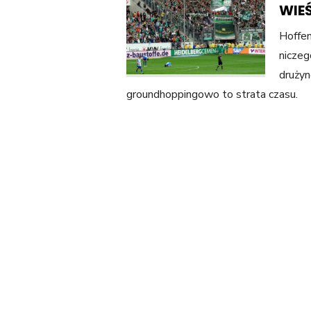
WIE
Hoffen
niczeg
drużyn
groundhoppingowo to strata czasu.