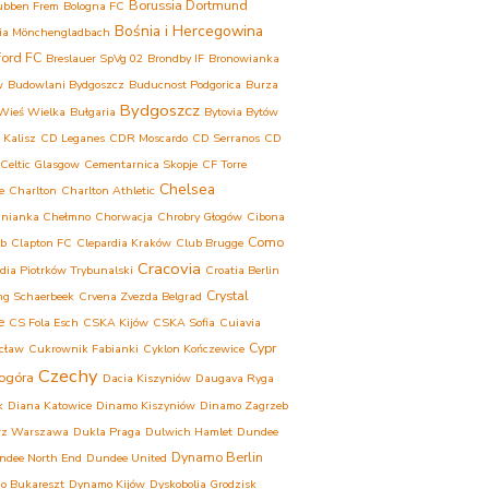
Borussia Dortmund
ubben Frem
Bologna FC
Bośnia i Hercegowina
ia Mönchengladbach
ford FC
Breslauer SpVg 02
Brondby IF
Bronowianka
w
Budowlani Bydgoszcz
Buducnost Podgorica
Burza
Bydgoszcz
Wieś Wielka
Bułgaria
Bytovia Bytów
 Kalisz
CD Leganes
CDR Moscardo
CD Serranos
CD
Celtic Glasgow
Cementarnica Skopje
CF Torre
Chelsea
e
Charlton
Charlton Athletic
inianka Chełmno
Chorwacja
Chrobry Głogów
Cibona
Como
eb
Clapton FC
Clepardia Kraków
Club Brugge
Cracovia
dia Piotrków Trybunalski
Croatia Berlin
Crystal
ng Schaerbeek
Crvena Zvezda Belgrad
e
CS Fola Esch
CSKA Kijów
CSKA Sofia
Cuiavia
Cypr
cław
Cukrownik Fabianki
Cyklon Kończewice
Czechy
ogóra
Dacia Kiszyniów
Daugava Ryga
k
Diana Katowice
Dinamo Kiszyniów
Dinamo Zagrzeb
rz Warszawa
Dukla Praga
Dulwich Hamlet
Dundee
Dynamo Berlin
ndee North End
Dundee United
o Bukareszt
Dynamo Kijów
Dyskobolia Grodzisk