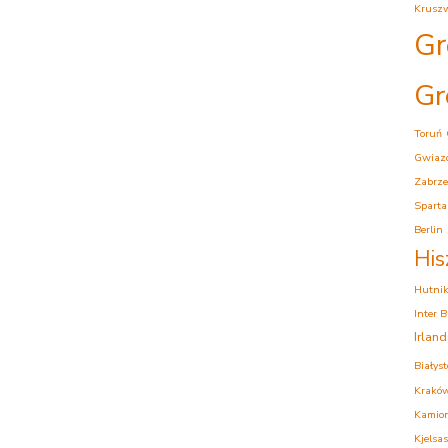
Krusz
Gr
Gr
Toruń
Gwiaz
Zabrze
Sparta
Berlin
His
Hutni
Inter 
Irlan
Białys
Krakó
Kamion
Kjelsas