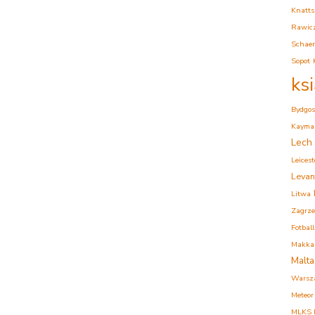
Knatts
Rawic
Schaer
Sopot
ks
Bydgos
Kaymak
Lech
Leicest
Levan
Litwa
Zagrz
Fotball
Makkab
Malta
Warsz
Meteor
MLKS K