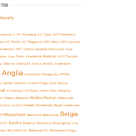
TTER
 tweety
Katowice
1. FC Nürnberg
AC Carpi
ACF Fiorentina
lan
AC Parma
AC Reggiana
AEK Ateny
AEK Larnaka
msterdam
AFC Tubize
Agrykola Warszawa
Ajax
rdam
Ajax Tallin
Akademisk Boldklub
AKS Chorzów
ły
Albania
Altona 93
Amica Wronki
Anderlecht
Anglia
a
Anorthosis Famagusta
APOEL
a
Apollon Smyrnis
Aritma Praga
Arka Gdynia
nal
AS Monaco
AS Roma
Aston Villa
Atalanta
Atletico Madryt
mo
Atletico Baleares
Atlético del
Austria
Austria Wiedeń
Barceloneta
Bayer Leverkusen
Belgia
rn Monachium
Beerschot
Belenenses
Benfica
rb FC
Białoruś
Birkirkara
Birmingham City
cken
BKV Előre SC
Bohemian FC
Bohemians Praga