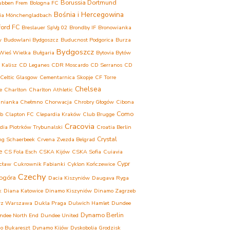
Borussia Dortmund
ubben Frem
Bologna FC
Bośnia i Hercegowina
ia Mönchengladbach
ford FC
Breslauer SpVg 02
Brondby IF
Bronowianka
w
Budowlani Bydgoszcz
Buducnost Podgorica
Burza
Bydgoszcz
Wieś Wielka
Bułgaria
Bytovia Bytów
 Kalisz
CD Leganes
CDR Moscardo
CD Serranos
CD
Celtic Glasgow
Cementarnica Skopje
CF Torre
Chelsea
e
Charlton
Charlton Athletic
inianka Chełmno
Chorwacja
Chrobry Głogów
Cibona
Como
eb
Clapton FC
Clepardia Kraków
Club Brugge
Cracovia
dia Piotrków Trybunalski
Croatia Berlin
Crystal
ng Schaerbeek
Crvena Zvezda Belgrad
e
CS Fola Esch
CSKA Kijów
CSKA Sofia
Cuiavia
Cypr
cław
Cukrownik Fabianki
Cyklon Kończewice
Czechy
ogóra
Dacia Kiszyniów
Daugava Ryga
k
Diana Katowice
Dinamo Kiszyniów
Dinamo Zagrzeb
rz Warszawa
Dukla Praga
Dulwich Hamlet
Dundee
Dynamo Berlin
ndee North End
Dundee United
o Bukareszt
Dynamo Kijów
Dyskobolia Grodzisk