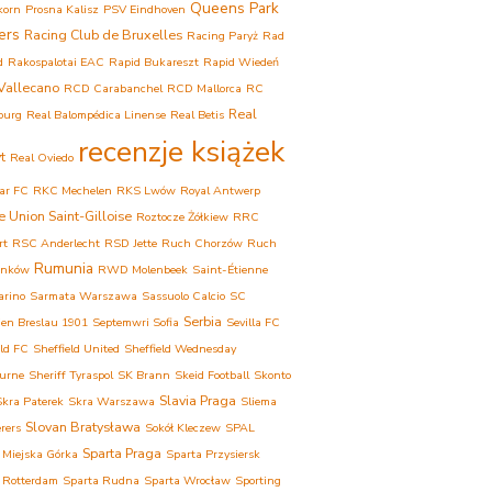
Queens Park
korn
Prosna Kalisz
PSV Eindhoven
ers
Racing Club de Bruxelles
Racing Paryż
Rad
d
Rakospalotai EAC
Rapid Bukareszt
Rapid Wiedeń
Vallecano
RCD Carabanchel
RCD Mallorca
RC
Real
ourg
Real Balompédica Linense
Real Betis
recenzje książek
t
Real Oviedo
ar FC
RKC Mechelen
RKS Lwów
Royal Antwerp
e Union Saint-Gilloise
Roztocze Żółkiew
RRC
rt
RSC Anderlecht
RSD Jette
Ruch Chorzów
Ruch
Rumunia
onków
RWD Molenbeek
Saint-Étienne
arino
Sarmata Warszawa
Sassuolo Calcio
SC
Serbia
ien Breslau 1901
Septemwri Sofia
Sevilla FC
eld FC
Sheffield United
Sheffield Wednesday
urne
Sheriff Tyraspol
SK Brann
Skeid Football
Skonto
Slavia Praga
Skra Paterek
Skra Warszawa
Sliema
Slovan Bratysława
rers
Sokół Kleczew
SPAL
Sparta Praga
 Miejska Górka
Sparta Przysiersk
 Rotterdam
Sparta Rudna
Sparta Wrocław
Sporting