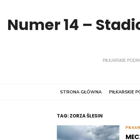
Skip
to
Numer 14 – Stadio
content
PIŁKARSKIE PODR
STRONA GŁÓWNA
PIŁKARSKIE 
TAG:
ZORZA ŚLESIN
PIŁKA
MEC