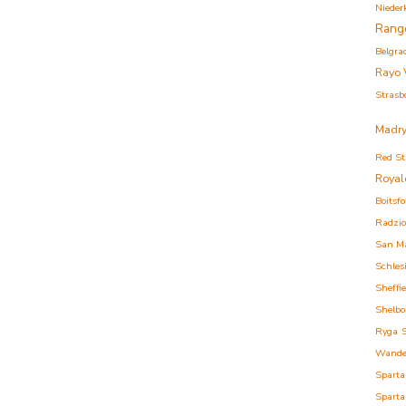
Nieder
Rang
Belgra
Rayo 
Strasb
Madry
Red St
Royal
Boitsfo
Radzi
San M
Schles
Sheffi
Shelbo
Ryga
Wande
Sparta
Sparta