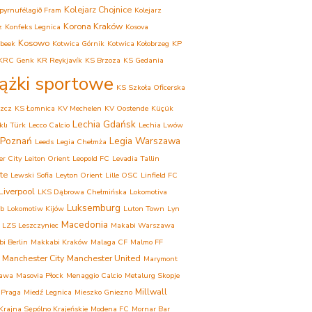
Kolejarz Chojnice
pyrnufélagið Fram
Kolejarz
Korona Kraków
z
Konfeks Legnica
Kosova
Kosowo
beek
Kotwica Górnik
Kotwica Kołobrzeg
KP
KRC Genk
KR Reykjavík
KS Brzoza
KS Gedania
iążki sportowe
KS Szkoła Oficerska
zcz
KS Łomnica
KV Mechelen
KV Oostende
Küçük
Lechia Gdańsk
lı Türk
Lecco Calcio
Lechia Lwów
 Poznań
Legia Warszawa
Leeds
Legia Chełmża
er City
Leiton Orient
Leopold FC
Levadia Tallin
te
Lewski Sofia
Leyton Orient
Lille OSC
Linfield FC
Liverpool
LKS Dąbrowa Chełmińska
Lokomotiva
Luksemburg
eb
Lokomotiw Kijów
Luton Town
Lyn
Macedonia
LZS Leszczyniec
Makabi Warszawa
i Berlin
Makkabi Kraków
Malaga CF
Malmo FF
Manchester City
Manchester United
Marymont
awa
Masovia Płock
Menaggio Calcio
Metalurg Skopje
Millwall
 Praga
Miedź Legnica
Mieszko Gniezno
rajna Sępólno Krajeńskie
Modena FC
Mornar Bar