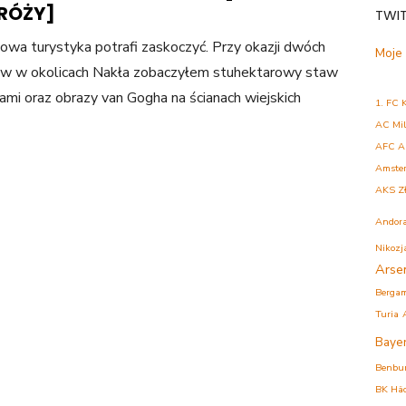
RÓŻY]
TWI
owa turystyka potrafi zaskoczyć. Przy okazji dwóch
Moje
w w okolicach Nakła zobaczyłem stuhektarowy staw
iami oraz obrazy van Gogha na ścianach wiejskich
1. FC 
AC Mi
AFC A
Amste
AKS Z
Andor
Nikozj
Arse
Berga
Turia
Baye
Benbu
BK Hä