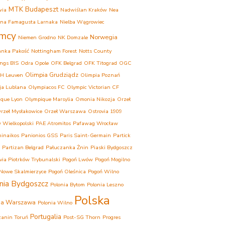
MTK Budapeszt
wia
Nadwiślan Kraków
Nea
ina Famagusta Larnaka
Nielba Wągrowiec
mcy
Norwegia
Niemen Grodno
NK Domzale
anka Pakość
Nottingham Forest
Notts County
ngs BIS
Odra Opole
OFK Belgrad
OFK Titograd
OGC
Olimpia Grudziądz
H Leuven
Olimpia Poznań
ja Lublana
Olympiacos FC
Olympic Victorian CF
que Lyon
Olympique Marsylia
Omonia Nikozja
Orzeł
rzeł Mysłakowice
Orzeł Warszawa
Ostrovia 1909
 Wielkopolski
PAE Atromitos
Pafawag Wrocław
inaikos
Panionios GSS
Paris Saint-Germain
Partick
Partizan Belgrad
Pałuczanka Żnin
Piaski Bydgoszcz
ovia Piotrków Trybunalski
Pogoń Lwów
Pogoń Mogilno
Nowe Skalmierzyce
Pogoń Oleśnica
Pogoń Wilno
nia Bydgoszcz
Polonia Bytom
Polonia Leszno
Polska
ia Warszawa
Polonia Wilno
Portugalia
anin Toruń
Post-SG Thorn
Progres