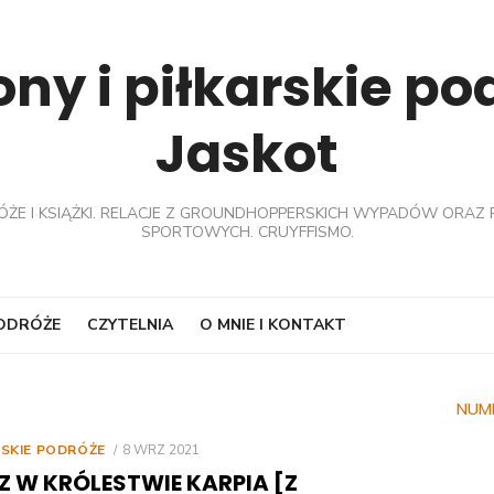
ny i piłkarskie p
Jaskot
ÓŻE I KSIĄŻKI. RELACJE Z GROUNDHOPPERSKICH WYPADÓW ORAZ 
SPORTOWYCH. CRUYFFISMO.
PODRÓŻE
CZYTELNIA
O MNIE I KONTAKT
NUM
POSTED
RSKIE PODRÓŻE
8 WRZ 2021
ON
Z W KRÓLESTWIE KARPIA [Z