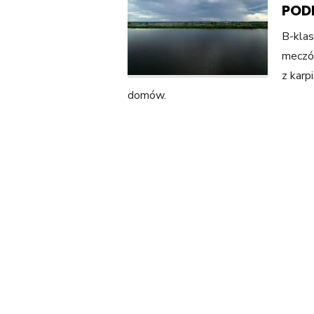
POD
B-klas
meczó
z karp
domów.