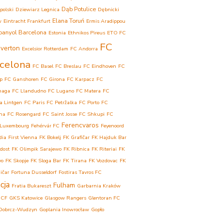
Dąb Potulice
polski
Dziewiarz Legnica
Dębnicki
Elana Toruń
w
Eintracht Frankfurt
Ermis Aradippou
panyol Barcelona
Estonia
Ethnikos Pireus
ETO FC
FC
verton
Excelsior Rotterdam
FC Andorra
celona
FC Basel
FC Breslau
FC Eindhoven
FC
p
FC Ganshoren
FC Girona
FC Karpacz
FC
haga
FC Llandudno
FC Lugano
FC Matera
FC
a Lintgen
FC Paris
FC Petržalka
FC Porto
FC
ina
FC Rosengard
FC Saint Josse
FC Shkupi
FC
Ferencvaros
 Luxembourg
Fehérvár FC
Feyenoord
dia
First Vienna
FK Bokelj
FK Grafičar
FK Hajduk Bar
dost
FK Olimpik Sarajewo
FK Ribnica
FK Riteriai
FK
vo
FK Skopje
FK Sloga Bar
FK Tirana
FK Vozdovac
FK
ičar
Fortuna Dusseldorf
Fostiras Tavros FC
cja
Fulham
Fratia Bukareszt
Garbarnia Kraków
 CF
GKS Katowice
Glasgow Rangers
Glentoran FC
Dobrcz-Wudzyn
Goplania Inowrocław
Gopło