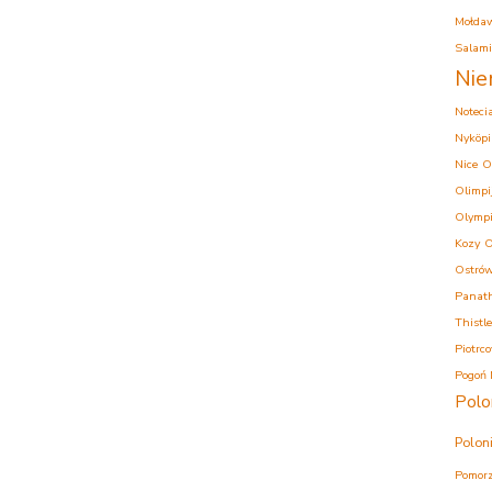
Mołda
Salam
Nie
Noteci
Nyköpi
Nice
O
Olimpi
Olympi
Kozy
O
Ostrów
Panath
Thistle
Piotrc
Pogoń 
Polo
Polon
Pomorz