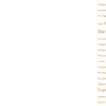
Wielko
Krakó
Es
FC
E
Győr
Bar
Encam
Kopen
Minerv
Priszt
Union
Finlan
FK Mla
Saraje
Željezn
Fran
Getafe
GLKS 