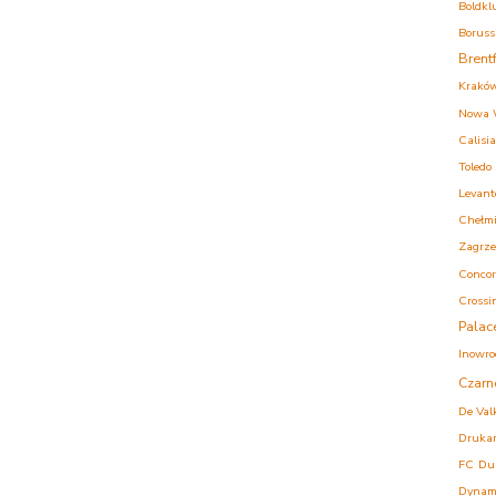
Boldkl
Boruss
Brent
Krakó
Nowa 
Calisia
Toledo
Levant
Chełm
Zagrz
Concor
Crossi
Palac
Inowro
Czarn
De Val
Druka
FC
Du
Dynam