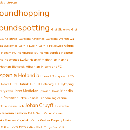
Grecja
wica
oundhopping
oundspotting
Gryf Sicienko
Gryf
GS Kallithea
Gwardia Katowice
Gwardia Warszawa
da Bukowiec
Górnik Lubin
Górnik Polkowice
Górnik
Hallam FC
Hamburger SV
Hamm Benfica
Hamrun
ns
Hasmonea Lwów
Heart of Midlothian
Hertha
Hetman Białystok
Hibernian
Hibernians FC
zpania
Holandia
Honved Budapeszt
HSV
k Nowa Huta
Hutnik Tur
IFK Goteborg
IFK Nyköping
Inter Mediolan
Irlandia
Bratysława
Ipswich Town
dia Północna
Iskra Zamość
Islandia
Jagiellonia
Johan Cruyff
tok
Jeunesse Esch
Jutrzenka
Juvenia Kraków
w
KAA Gent
Kabel Kraków
ka Kamień Krajeński
Kania Gostyn
Karpaty Lwów
 Fotball
KKS 1925 Kalisz
Klub Turystów Łódź