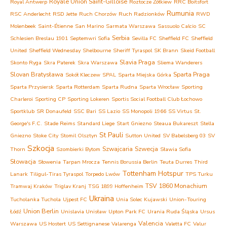
Royale Union Saint-Gilloise
Royal Antwerp
Roztocze Żółkiew
RRC Boitsfort
Rumunia
RSC Anderlecht
RSD Jette
Ruch Chorzów
Ruch Radzionków
RWD
Molenbeek
Saint-Étienne
San Marino
Sarmata Warszawa
Sassuolo Calcio
SC
Serbia
Schlesien Breslau 1901
Septemwri Sofia
Sevilla FC
Sheffield FC
Sheffield
United
Sheffield Wednesday
Shelbourne
Sheriff Tyraspol
SK Brann
Skeid Football
Slavia Praga
Skonto Ryga
Skra Paterek
Skra Warszawa
Sliema Wanderers
Slovan Bratysława
Sparta Praga
Sokół Kleczew
SPAL
Sparta Miejska Górka
Sparta Przysiersk
Sparta Rotterdam
Sparta Rudna
Sparta Wrocław
Sporting
Charleroi
Sporting CP
Sporting Lokeren
Sportis Social Football Club Łochowo
Sportklub
SR Donaufeld
SSC Bari
SS Lazio
SS Monopoli 1966
SS Virtus
St.
George's F.C.
Stade Reims
Standard Liege
Start Gniezno
Steaua Bukareszt
Stella
St Pauli
Gniezno
Stoke City
Stomil Olsztyn
Sutton United
SV Babelsberg 03
SV
Szkocja
Szwajcaria
Szwecja
Thorn
Szombierki Bytom
Sławia Sofia
Słowacja
Słowenia
Tarpan Mrocza
Tennis Borussia Berlin
Teuta Durres
Third
Tottenham Hotspur
Lanark
Tiligul-Tiras Tyraspol
Torpedo Lwów
TPS Turku
TSV 1860 Monachium
Tramwaj Kraków
Triglav Kranj
TSG 1899 Hoffenheim
Ukraina
Tucholanka Tuchola
Ujpest FC
Unia Solec Kujawski
Union-Touring
Union Berlin
Łódź
Unislavia Unisław
Upton Park FC
Urania Ruda Śląska
Ursus
Valencia
Warszawa
US Hostert
US Settignanese
Valarenga
Valetta FC
Valur