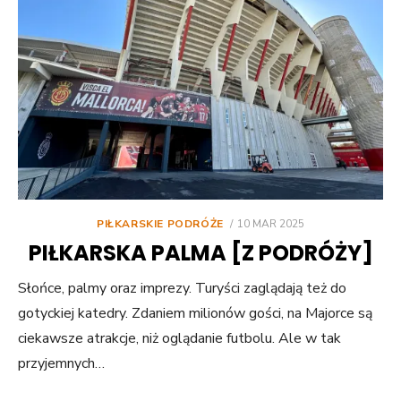
POSTED
PIŁKARSKIE PODRÓŻE
10 MAR 2025
ON
PIŁKARSKA PALMA [Z PODRÓŻY]
Słońce, palmy oraz imprezy. Turyści zaglądają też do
gotyckiej katedry. Zdaniem milionów gości, na Majorce są
ciekawsze atrakcje, niż oglądanie futbolu. Ale w tak
przyjemnych…