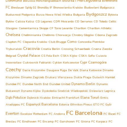
Bośnia i Hercegowina
Dortmund
Brentford
Borussia Mönchengladbach
FC
Breslauer SpVg 02
Brondby IF
Bronowianka Kraków
Budowlani Bydgoszcz
Bydgoszcz
Buducnost Podgorica
Burza Nowa Wieś Wielka
Bułgaria
Bytovia
Bytów
Calisia Kalisz
CD Leganes
CDR Moscardo
CD Serranos
CD Toledo
Celtic
Glasgow
Cementarnica Skopje
CF Torre Levante
Charlton
Charlton Athletic
Chelsea
Chełminianka Chełmno
Chorwacja
Chrobry Głogów
Cibona Zagrzeb
Como
Clapton FC
Clepardia Kraków
Club Brugge
Concordia Piotrków
Cracovia
Trybunalski
Croatia Berlin
Crossing Schaerbeek
Crvena Zvezda
Crystal Palace
Belgrad
CS Fola Esch
CSKA Kijów
CSKA Sofia
Cuiavia
Cypr
Czarnogóra
Inowrocław
Cukrownik Fabianki
Cyklon Kończewice
Czechy
Dacia Kiszyniów
Daugava Ryga
De Valk
Diana Katowice
Dinamo
Kiszyniów
Dinamo Zagrzeb
Drukarz Warszawa
Dukla Praga
Dulwich Hamlet
Dynamo Berlin
Dundee FC
Dundee North End
Dundee United
Dynamo
Bukareszt
Dynamo Kijów
Dyskobolia Grodzisk Wielkopolski
Dziewiarz Legnica
Dąb Potulice
Elana Toruń
Dębnicki Kraków
Eintracht Frankfurt
Ermis
Espanyol Barcelona
Aradippou FC
Estonia
Ethnikos Pireus
ETO FC Győr
FC Barcelona
Everton
Excelsior Rotterdam
FC Andorra
FC Basel
FC
Breslau
FC Eindhoven
FC Encamp
FC Ganshoren
FC Girona
FC Karpacz
FC