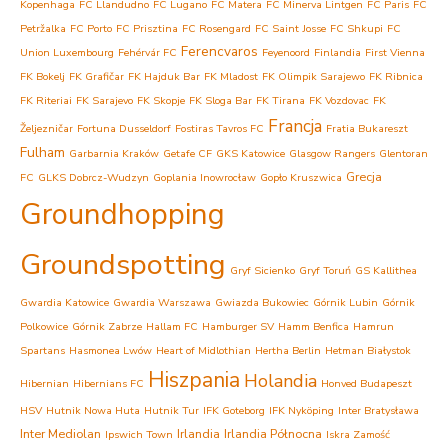
Kopenhaga
FC Llandudno
FC Lugano
FC Matera
FC Minerva Lintgen
FC Paris
FC
Petržalka
FC Porto
FC Prisztina
FC Rosengard
FC Saint Josse
FC Shkupi
FC
Ferencvaros
Union Luxembourg
Fehérvár FC
Feyenoord
Finlandia
First Vienna
FK Bokelj
FK Grafičar
FK Hajduk Bar
FK Mladost
FK Olimpik Sarajewo
FK Ribnica
FK Riteriai
FK Sarajevo
FK Skopje
FK Sloga Bar
FK Tirana
FK Vozdovac
FK
Francja
Željezničar
Fortuna Dusseldorf
Fostiras Tavros FC
Fratia Bukareszt
Fulham
Garbarnia Kraków
Getafe CF
GKS Katowice
Glasgow Rangers
Glentoran
Grecja
FC
GLKS Dobrcz-Wudzyn
Goplania Inowrocław
Gopło Kruszwica
Groundhopping
Groundspotting
Gryf Sicienko
Gryf Toruń
GS Kallithea
Gwardia Katowice
Gwardia Warszawa
Gwiazda Bukowiec
Górnik Lubin
Górnik
Polkowice
Górnik Zabrze
Hallam FC
Hamburger SV
Hamm Benfica
Hamrun
Spartans
Hasmonea Lwów
Heart of Midlothian
Hertha Berlin
Hetman Białystok
Hiszpania
Holandia
Hibernian
Hibernians FC
Honved Budapeszt
HSV
Hutnik Nowa Huta
Hutnik Tur
IFK Goteborg
IFK Nyköping
Inter Bratysława
Inter Mediolan
Irlandia
Irlandia Północna
Ipswich Town
Iskra Zamość