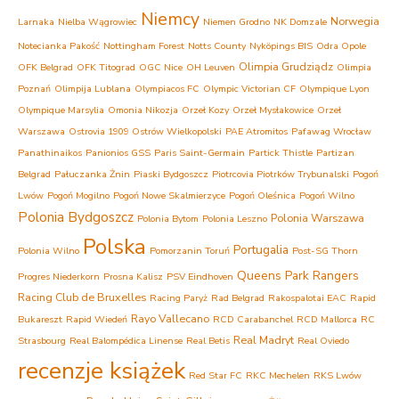
Niemcy
Norwegia
Larnaka
Nielba Wągrowiec
Niemen Grodno
NK Domzale
Notecianka Pakość
Nottingham Forest
Notts County
Nyköpings BIS
Odra Opole
Olimpia Grudziądz
OFK Belgrad
OFK Titograd
OGC Nice
OH Leuven
Olimpia
Poznań
Olimpija Lublana
Olympiacos FC
Olympic Victorian CF
Olympique Lyon
Olympique Marsylia
Omonia Nikozja
Orzeł Kozy
Orzeł Mysłakowice
Orzeł
Warszawa
Ostrovia 1909 Ostrów Wielkopolski
PAE Atromitos
Pafawag Wrocław
Panathinaikos
Panionios GSS
Paris Saint-Germain
Partick Thistle
Partizan
Belgrad
Pałuczanka Żnin
Piaski Bydgoszcz
Piotrcovia Piotrków Trybunalski
Pogoń
Lwów
Pogoń Mogilno
Pogoń Nowe Skalmierzyce
Pogoń Oleśnica
Pogoń Wilno
Polonia Bydgoszcz
Polonia Warszawa
Polonia Bytom
Polonia Leszno
Polska
Portugalia
Polonia Wilno
Pomorzanin Toruń
Post-SG Thorn
Queens Park Rangers
Progres Niederkorn
Prosna Kalisz
PSV Eindhoven
Racing Club de Bruxelles
Racing Paryż
Rad Belgrad
Rakospalotai EAC
Rapid
Rayo Vallecano
Bukareszt
Rapid Wiedeń
RCD Carabanchel
RCD Mallorca
RC
Real Madryt
Strasbourg
Real Balompédica Linense
Real Betis
Real Oviedo
recenzje książek
Red Star FC
RKC Mechelen
RKS Lwów