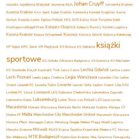
Johan Cruyff
Islandia
Jagiellonia Białystok
Jeunesse Esch
Jutrzenka Kraków
Juvenia Kraków
KAA Gent
Kabel Kraków
Kamionka Kamień Krajeński
Kania
Gostyn
Karpaty Lwów
Kjelsas Fotball
KKS 1925 Kalisz
Klub Turystów Łódź
Kolejarz Chojnice
Knattspyrnufélagið Fram
Kolejarz Rawicz
Konfeks Legnica
Korona Kraków
Kosowo
Kosova Schaerbeek
Kotwica Górnik
Kotwica Kołobrzeg
książki
KP Sopot
KRC Genk
KR Reykjavík
KS Brzoza
KS Gedania
sportowe
KS Szkoła Oficerska Bydgoszcz
KS Łomnica
KV Mechelen
Lechia Gdańsk
KV Oostende
Küçük Kaymaklı Türk
Lecco Calcio
Lechia Lwów
Lech Poznań
Legia Warszawa
Leeds
Legia Chełmża
Leicester City
Leiton
Levante
Orient
Leopold FC
Levadia Tallin
Lewski Sofia
Leyton Orient
Lille OSC
Liverpool
Linfield FC
Litwa
LKS Dąbrowa Chełmińska
Lokomotiva Zagrzeb
Luksemburg
Lokomotiw Kijów
Luton Town
Lyn Fotball
LZS Leszczyniec
Macedonia
Makabi Warszawa
Makkabi Berlin
Makkabi Kraków
Malaga CF
Malta
Manchester City
Manchester United
Malmo FF
Marymont Warszawa
Masovia Płock
Menaggio Calcio
Metalurg Skopje
Meteor Praga
Miedź Legnica
Millwall
Mieszko Gniezno
MLKS Krajna Sępólno Krajeńskie
Modena FC
Mornar
MTK Budapeszt
Bar
Mołdawia
Nadwiślan Kraków
Nea Salamina Famagusta