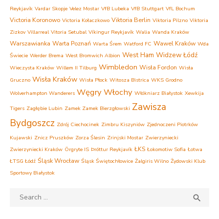
Reykjavík
Vardar Skopje
Velez Mostar
VfB Lubeka
VfB Stuttgart
VfL Bochum
Victoria Koronowo
Viktoria Berlin
Victoria Kołaczkowo
Viktoria Pilzno
Viktoria
Zizkov
Villarreal
Vitoria Setubal
Víkingur Reykjavík
Walia
Wanda Kraków
Warszawianka
Warta Poznań
Wawel Kraków
Warta Śrem
Watford FC
Wda
West Ham
Widzew Łódź
Świecie
Werder Brema
West Bromwich Albion
Wimbledon
Wisła Fordon
Wieczysta Kraków
Willem II Tilburg
Wisła
Wisła Kraków
Gruczno
Wisła Płock
Witosza Bistrica
WKS Grodno
Węgry
Włochy
Wolverhampton Wanderers
Włókniarz Białystok
Xewkija
Zawisza
Tigers
Zagłębie Lubin
Zamek Zamek Bierzgłowski
Bydgoszcz
Zdrój Ciechocinek
Zimbru Kiszyniów
Zjednoczeni Piotrków
Kujawski
Znicz Pruszków
Zorza Ślesin
Zrinjski Mostar
Zwierzyniecki
ŁKS
Zwierzyniecki Kraków
Örgryte IS
Þróttur Reykjavík
Łokomotiw Sofia
Łotwa
Śląsk Wrocław
ŁTSG Łódź
Śląsk Świętochłowice
Żalgiris Wilno
Żydowski Klub
Sportowy Białystok
Search
SEA

for: