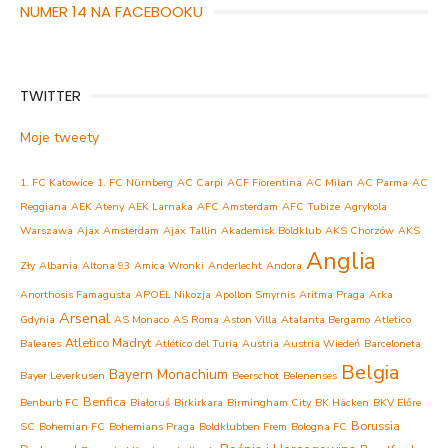
NUMER 14 NA FACEBOOKU
TWITTER
Moje tweety
1. FC Katowice
1. FC Nürnberg
AC Carpi
ACF Fiorentina
AC Milan
AC Parma
AC
Reggiana
AEK Ateny
AEK Larnaka
AFC Amsterdam
AFC Tubize
Agrykola
Warszawa
Ajax Amsterdam
Ajax Tallin
Akademisk Boldklub
AKS Chorzów
AKS
Anglia
Zły
Albania
Altona 93
Amica Wronki
Anderlecht
Andora
Anorthosis Famagusta
APOEL Nikozja
Apollon Smyrnis
Aritma Praga
Arka
Arsenal
Gdynia
AS Monaco
AS Roma
Aston Villa
Atalanta Bergamo
Atletico
Atletico Madryt
Baleares
Atlético del Turia
Austria
Austria Wiedeń
Barceloneta
Belgia
Bayern Monachium
Bayer Leverkusen
Beerschot
Belenenses
Benfica
Benburb FC
Białoruś
Birkirkara
Birmingham City
BK Häcken
BKV Előre
Borussia
SC
Bohemian FC
Bohemians Praga
Boldklubben Frem
Bologna FC