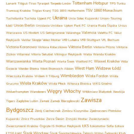
Tottenham Hotspur
Lanark
Tiligul-Tiras Tyraspol
Torpedo Lwów
TPS Turku
TSV 1860 Monachium
Tramwaj Kraków
Triglav Kranj
TSG 1899 Hoffenheim
Ukraina
Tucholanka Tuchola
Ujpest FC
Unia Solec Kujawski
Union-Touring
Union Berlin
Łódź
Unislavia Unisław
Upton Park FC
Urania Ruda Śląska
Ursus
Valencia
Warszawa
US Hostert
US Settignanese
Valarenga
Valetta FC
Valur
Reykjavík
Vardar Skopje
Velez Mostar
VfB Lubeka
VfB Stuttgart
VfL Bochum
Victoria Koronowo
Viktoria Berlin
Victoria Kołaczkowo
Viktoria Pilzno
Viktoria
Zizkov
Villarreal
Vitoria Setubal
Víkingur Reykjavík
Walia
Wanda Kraków
Warszawianka
Warta Poznań
Wawel Kraków
Warta Śrem
Watford FC
Wda
West Ham
Widzew Łódź
Świecie
Werder Brema
West Bromwich Albion
Wimbledon
Wisła Fordon
Wieczysta Kraków
Willem II Tilburg
Wisła
Wisła Kraków
Gruczno
Wisła Płock
Witosza Bistrica
WKS Grodno
Węgry
Włochy
Wolverhampton Wanderers
Włókniarz Białystok
Xewkija
Zawisza
Tigers
Zagłębie Lubin
Zamek Zamek Bierzgłowski
Bydgoszcz
Zdrój Ciechocinek
Zimbru Kiszyniów
Zjednoczeni Piotrków
Kujawski
Znicz Pruszków
Zorza Ślesin
Zrinjski Mostar
Zwierzyniecki
ŁKS
Zwierzyniecki Kraków
Örgryte IS
Þróttur Reykjavík
Łokomotiw Sofia
Łotwa
Śląsk Wrocław
ŁTSG Łódź
Śląsk Świętochłowice
Żalgiris Wilno
Żydowski Klub