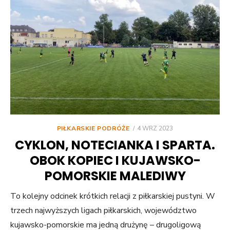
POSTED
PIŁKARSKIE PODRÓŻE
4 WRZ 2023
ON
CYKLON, NOTECIANKA I SPARTA.
OBOK KOPIEC I KUJAWSKO-
POMORSKIE MALEDIWY
To kolejny odcinek krótkich relacji z piłkarskiej pustyni. W
trzech najwyższych ligach piłkarskich, województwo
kujawsko-pomorskie ma jedną drużynę – drugoligową