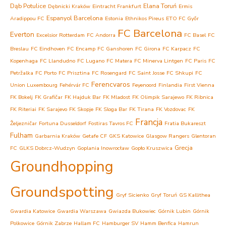
Dąb Potulice
Elana Toruń
Dębnicki Kraków
Eintracht Frankfurt
Ermis
Espanyol Barcelona
Aradippou FC
Estonia
Ethnikos Pireus
ETO FC Győr
FC Barcelona
Everton
Excelsior Rotterdam
FC Andorra
FC Basel
FC
Breslau
FC Eindhoven
FC Encamp
FC Ganshoren
FC Girona
FC Karpacz
FC
Kopenhaga
FC Llandudno
FC Lugano
FC Matera
FC Minerva Lintgen
FC Paris
FC
Petržalka
FC Porto
FC Prisztina
FC Rosengard
FC Saint Josse
FC Shkupi
FC
Ferencvaros
Union Luxembourg
Fehérvár FC
Feyenoord
Finlandia
First Vienna
FK Bokelj
FK Grafičar
FK Hajduk Bar
FK Mladost
FK Olimpik Sarajewo
FK Ribnica
FK Riteriai
FK Sarajevo
FK Skopje
FK Sloga Bar
FK Tirana
FK Vozdovac
FK
Francja
Željezničar
Fortuna Dusseldorf
Fostiras Tavros FC
Fratia Bukareszt
Fulham
Garbarnia Kraków
Getafe CF
GKS Katowice
Glasgow Rangers
Glentoran
Grecja
FC
GLKS Dobrcz-Wudzyn
Goplania Inowrocław
Gopło Kruszwica
Groundhopping
Groundspotting
Gryf Sicienko
Gryf Toruń
GS Kallithea
Gwardia Katowice
Gwardia Warszawa
Gwiazda Bukowiec
Górnik Lubin
Górnik
Polkowice
Górnik Zabrze
Hallam FC
Hamburger SV
Hamm Benfica
Hamrun