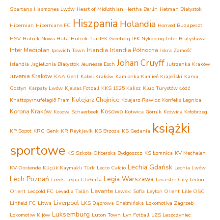
Spartans
Hasmonea Lwów
Heart of Midlothian
Hertha Berlin
Hetman Białystok
Hiszpania
Holandia
Hibernian
Hibernians FC
Honved Budapeszt
HSV
Hutnik Nowa Huta
Hutnik Tur
IFK Goteborg
IFK Nyköping
Inter Bratysława
Inter Mediolan
Irlandia
Irlandia Północna
Ipswich Town
Iskra Zamość
Johan Cruyff
Islandia
Jagiellonia Białystok
Jeunesse Esch
Jutrzenka Kraków
Juvenia Kraków
KAA Gent
Kabel Kraków
Kamionka Kamień Krajeński
Kania
Gostyn
Karpaty Lwów
Kjelsas Fotball
KKS 1925 Kalisz
Klub Turystów Łódź
Kolejarz Chojnice
Knattspyrnufélagið Fram
Kolejarz Rawicz
Konfeks Legnica
Korona Kraków
Kosowo
Kosova Schaerbeek
Kotwica Górnik
Kotwica Kołobrzeg
książki
KP Sopot
KRC Genk
KR Reykjavík
KS Brzoza
KS Gedania
sportowe
KS Szkoła Oficerska Bydgoszcz
KS Łomnica
KV Mechelen
Lechia Gdańsk
KV Oostende
Küçük Kaymaklı Türk
Lecco Calcio
Lechia Lwów
Lech Poznań
Legia Warszawa
Leeds
Legia Chełmża
Leicester City
Leiton
Levante
Orient
Leopold FC
Levadia Tallin
Lewski Sofia
Leyton Orient
Lille OSC
Liverpool
Linfield FC
Litwa
LKS Dąbrowa Chełmińska
Lokomotiva Zagrzeb
Luksemburg
Lokomotiw Kijów
Luton Town
Lyn Fotball
LZS Leszczyniec