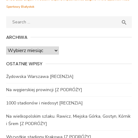
Sportowy Białystok
Search
SEA

for:
ARCHIWA
Archiwa
OSTATNIE WPISY
Żydowska Warszawa [RECENZJA]
Na węgierskiej prowincji [Z PODRÓŻY]
1000 stadionów i niedosyt [RECENZJA]
Na wielkopolskim szlaku. Rawicz, Miejska Górka, Gostyn, Kórnik
i Śrem [Z PODRÓŻY]
Wszystkie stadiony Krakowa [Z PODRÓŻY]