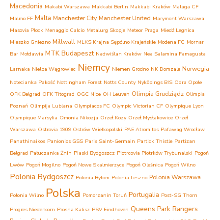
Macedonia
Makabi Warszawa
Makkabi Berlin
Makkabi Kraków
Malaga CF
Malta
Manchester City
Manchester United
Malmo FF
Marymont Warszawa
Masovia Płock
Menaggio Calcio
Metalurg Skopje
Meteor Praga
Miedź Legnica
Millwall
Mieszko Gniezno
MLKS Krajna Sępólno Krajeńskie
Modena FC
Mornar
MTK Budapeszt
Bar
Mołdawia
Nadwiślan Kraków
Nea Salamina Famagusta
Niemcy
Norwegia
Larnaka
Nielba Wągrowiec
Niemen Grodno
NK Domzale
Notecianka Pakość
Nottingham Forest
Notts County
Nyköpings BIS
Odra Opole
Olimpia Grudziądz
OFK Belgrad
OFK Titograd
OGC Nice
OH Leuven
Olimpia
Poznań
Olimpija Lublana
Olympiacos FC
Olympic Victorian CF
Olympique Lyon
Olympique Marsylia
Omonia Nikozja
Orzeł Kozy
Orzeł Mysłakowice
Orzeł
Warszawa
Ostrovia 1909 Ostrów Wielkopolski
PAE Atromitos
Pafawag Wrocław
Panathinaikos
Panionios GSS
Paris Saint-Germain
Partick Thistle
Partizan
Belgrad
Pałuczanka Żnin
Piaski Bydgoszcz
Piotrcovia Piotrków Trybunalski
Pogoń
Lwów
Pogoń Mogilno
Pogoń Nowe Skalmierzyce
Pogoń Oleśnica
Pogoń Wilno
Polonia Bydgoszcz
Polonia Warszawa
Polonia Bytom
Polonia Leszno
Polska
Portugalia
Polonia Wilno
Pomorzanin Toruń
Post-SG Thorn
Queens Park Rangers
Progres Niederkorn
Prosna Kalisz
PSV Eindhoven