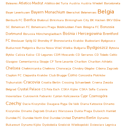
Atletico Madryt
Baleares
Atlético del Turia
Austria
Austria Wiedeń
Barceloneta
Belgia
Bayern Monachium
Bayer Leverkusen
Beerschot
Belenenses
Benfica
Benburb FC
Białoruś
Birkirkara
Birmingham City
BK Häcken
BKV Előre
Borussia
SC
Bohemian FC
Bohemians Praga
Boldklubben Frem
Bologna FC
Bośnia i Hercegowina
Dortmund
Brentford
Borussia Mönchengladbach
FC
Breslauer SpVg 02
Brondby IF
Bronowianka Kraków
Budowlani Bydgoszcz
Bydgoszcz
Buducnost Podgorica
Burza Nowa Wieś Wielka
Bułgaria
Bytovia
Bytów
Calisia Kalisz
CD Leganes
CDR Moscardo
CD Serranos
CD Toledo
Celtic
Glasgow
Cementarnica Skopje
CF Torre Levante
Charlton
Charlton Athletic
Chelsea
Chełminianka Chełmno
Chorwacja
Chrobry Głogów
Cibona Zagrzeb
Como
Clapton FC
Clepardia Kraków
Club Brugge
Concordia Piotrków
Cracovia
Trybunalski
Croatia Berlin
Crossing Schaerbeek
Crvena Zvezda
Crystal Palace
Belgrad
CS Fola Esch
CSKA Kijów
CSKA Sofia
Cuiavia
Cypr
Czarnogóra
Inowrocław
Cukrownik Fabianki
Cyklon Kończewice
Czechy
Dacia Kiszyniów
Daugava Ryga
De Valk
Diana Katowice
Dinamo
Kiszyniów
Dinamo Zagrzeb
Drukarz Warszawa
Dukla Praga
Dulwich Hamlet
Dynamo Berlin
Dundee FC
Dundee North End
Dundee United
Dynamo
Bukareszt
Dynamo Kijów
Dyskobolia Grodzisk Wielkopolski
Dziewiarz Legnica