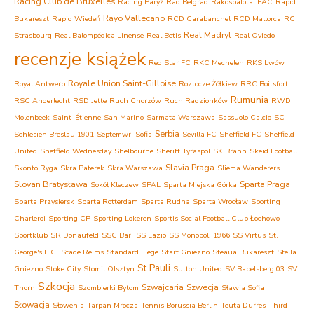
Racing Club de Bruxelles
Racing Paryż
Rad Belgrad
Rakospalotai EAC
Rapid
Rayo Vallecano
Bukareszt
Rapid Wiedeń
RCD Carabanchel
RCD Mallorca
RC
Real Madryt
Strasbourg
Real Balompédica Linense
Real Betis
Real Oviedo
recenzje książek
Red Star FC
RKC Mechelen
RKS Lwów
Royale Union Saint-Gilloise
Royal Antwerp
Roztocze Żółkiew
RRC Boitsfort
Rumunia
RSC Anderlecht
RSD Jette
Ruch Chorzów
Ruch Radzionków
RWD
Molenbeek
Saint-Étienne
San Marino
Sarmata Warszawa
Sassuolo Calcio
SC
Serbia
Schlesien Breslau 1901
Septemwri Sofia
Sevilla FC
Sheffield FC
Sheffield
United
Sheffield Wednesday
Shelbourne
Sheriff Tyraspol
SK Brann
Skeid Football
Slavia Praga
Skonto Ryga
Skra Paterek
Skra Warszawa
Sliema Wanderers
Slovan Bratysława
Sparta Praga
Sokół Kleczew
SPAL
Sparta Miejska Górka
Sparta Przysiersk
Sparta Rotterdam
Sparta Rudna
Sparta Wrocław
Sporting
Charleroi
Sporting CP
Sporting Lokeren
Sportis Social Football Club Łochowo
Sportklub
SR Donaufeld
SSC Bari
SS Lazio
SS Monopoli 1966
SS Virtus
St.
George's F.C.
Stade Reims
Standard Liege
Start Gniezno
Steaua Bukareszt
Stella
St Pauli
Gniezno
Stoke City
Stomil Olsztyn
Sutton United
SV Babelsberg 03
SV
Szkocja
Szwajcaria
Szwecja
Thorn
Szombierki Bytom
Sławia Sofia
Słowacja
Słowenia
Tarpan Mrocza
Tennis Borussia Berlin
Teuta Durres
Third