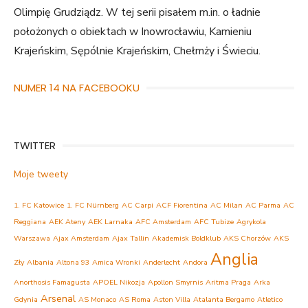
Olimpię Grudziądz. W tej serii pisałem m.in. o ładnie
położonych o obiektach w Inowrocławiu, Kamieniu
Krajeńskim, Sępólnie Krajeńskim, Chełmży i Świeciu.
NUMER 14 NA FACEBOOKU
TWITTER
Moje tweety
1. FC Katowice
1. FC Nürnberg
AC Carpi
ACF Fiorentina
AC Milan
AC Parma
AC
Reggiana
AEK Ateny
AEK Larnaka
AFC Amsterdam
AFC Tubize
Agrykola
Warszawa
Ajax Amsterdam
Ajax Tallin
Akademisk Boldklub
AKS Chorzów
AKS
Anglia
Zły
Albania
Altona 93
Amica Wronki
Anderlecht
Andora
Anorthosis Famagusta
APOEL Nikozja
Apollon Smyrnis
Aritma Praga
Arka
Arsenal
Gdynia
AS Monaco
AS Roma
Aston Villa
Atalanta Bergamo
Atletico