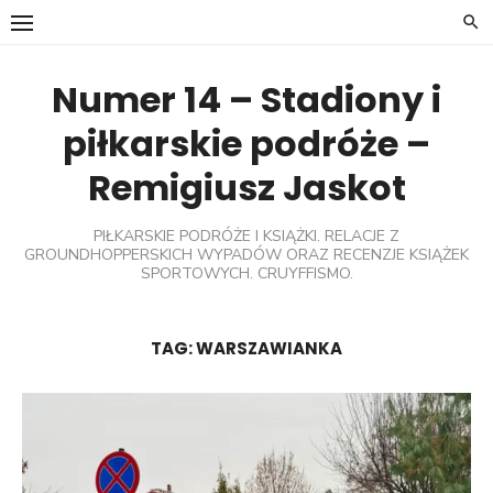
Skip
to
content
Numer 14 – Stadiony i
piłkarskie podróże –
Remigiusz Jaskot
PIŁKARSKIE PODRÓŻE I KSIĄŻKI. RELACJE Z
GROUNDHOPPERSKICH WYPADÓW ORAZ RECENZJE KSIĄŻEK
SPORTOWYCH. CRUYFFISMO.
TAG:
WARSZAWIANKA