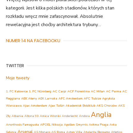
kategorii. Jest kilka polskich stadionów, których stan
rozkładu wręcz mnie zafascynował. Absolutnie
rewelacyjna jest choćby architektura trybuny…
NUMER 14 NA FACEBOOKU
TWITTER
Moje tweety
1. FC Katowice
1. FC Nürnberg
AC Carpi
ACF Fiorentina
AC Milan
AC Parma
AC
Reggiana
AEK Ateny
AEK Larnaka
AFC Amsterdam
AFC Tubize
Agrykola
Warszawa
Ajax Amsterdam
Ajax Tallin
Akademisk Boldklub
AKS Chorzów
AKS
Anglia
Zły
Albania
Altona 93
Amica Wronki
Anderlecht
Andora
Anorthosis Famagusta
APOEL Nikozja
Apollon Smyrnis
Aritma Praga
Arka
Arsenal
Gdynia
AS Monaco
AS Roma
Aston Villa
Atalanta Bergamo
Atletico