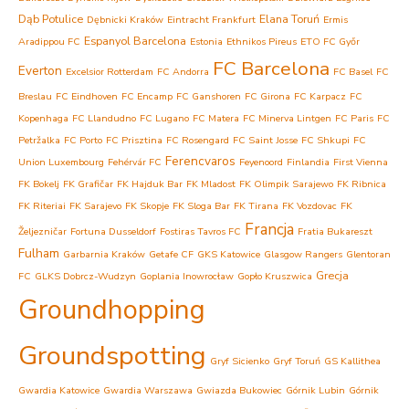
Dąb Potulice
Elana Toruń
Dębnicki Kraków
Eintracht Frankfurt
Ermis
Espanyol Barcelona
Aradippou FC
Estonia
Ethnikos Pireus
ETO FC Győr
FC Barcelona
Everton
Excelsior Rotterdam
FC Andorra
FC Basel
FC
Breslau
FC Eindhoven
FC Encamp
FC Ganshoren
FC Girona
FC Karpacz
FC
Kopenhaga
FC Llandudno
FC Lugano
FC Matera
FC Minerva Lintgen
FC Paris
FC
Petržalka
FC Porto
FC Prisztina
FC Rosengard
FC Saint Josse
FC Shkupi
FC
Ferencvaros
Union Luxembourg
Fehérvár FC
Feyenoord
Finlandia
First Vienna
FK Bokelj
FK Grafičar
FK Hajduk Bar
FK Mladost
FK Olimpik Sarajewo
FK Ribnica
FK Riteriai
FK Sarajevo
FK Skopje
FK Sloga Bar
FK Tirana
FK Vozdovac
FK
Francja
Željezničar
Fortuna Dusseldorf
Fostiras Tavros FC
Fratia Bukareszt
Fulham
Garbarnia Kraków
Getafe CF
GKS Katowice
Glasgow Rangers
Glentoran
Grecja
FC
GLKS Dobrcz-Wudzyn
Goplania Inowrocław
Gopło Kruszwica
Groundhopping
Groundspotting
Gryf Sicienko
Gryf Toruń
GS Kallithea
Gwardia Katowice
Gwardia Warszawa
Gwiazda Bukowiec
Górnik Lubin
Górnik