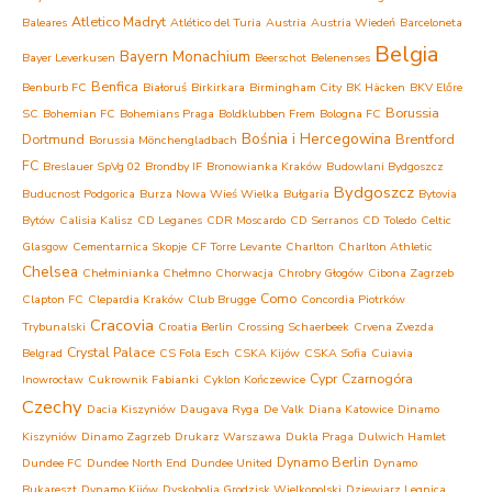
Atletico Madryt
Baleares
Atlético del Turia
Austria
Austria Wiedeń
Barceloneta
Belgia
Bayern Monachium
Bayer Leverkusen
Beerschot
Belenenses
Benfica
Benburb FC
Białoruś
Birkirkara
Birmingham City
BK Häcken
BKV Előre
Borussia
SC
Bohemian FC
Bohemians Praga
Boldklubben Frem
Bologna FC
Bośnia i Hercegowina
Dortmund
Brentford
Borussia Mönchengladbach
FC
Breslauer SpVg 02
Brondby IF
Bronowianka Kraków
Budowlani Bydgoszcz
Bydgoszcz
Buducnost Podgorica
Burza Nowa Wieś Wielka
Bułgaria
Bytovia
Bytów
Calisia Kalisz
CD Leganes
CDR Moscardo
CD Serranos
CD Toledo
Celtic
Glasgow
Cementarnica Skopje
CF Torre Levante
Charlton
Charlton Athletic
Chelsea
Chełminianka Chełmno
Chorwacja
Chrobry Głogów
Cibona Zagrzeb
Como
Clapton FC
Clepardia Kraków
Club Brugge
Concordia Piotrków
Cracovia
Trybunalski
Croatia Berlin
Crossing Schaerbeek
Crvena Zvezda
Crystal Palace
Belgrad
CS Fola Esch
CSKA Kijów
CSKA Sofia
Cuiavia
Cypr
Czarnogóra
Inowrocław
Cukrownik Fabianki
Cyklon Kończewice
Czechy
Dacia Kiszyniów
Daugava Ryga
De Valk
Diana Katowice
Dinamo
Kiszyniów
Dinamo Zagrzeb
Drukarz Warszawa
Dukla Praga
Dulwich Hamlet
Dynamo Berlin
Dundee FC
Dundee North End
Dundee United
Dynamo
Bukareszt
Dynamo Kijów
Dyskobolia Grodzisk Wielkopolski
Dziewiarz Legnica