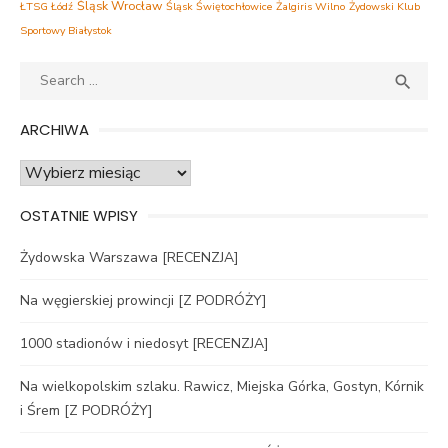
Śląsk Wrocław
ŁTSG Łódź
Śląsk Świętochłowice
Żalgiris Wilno
Żydowski Klub
Sportowy Białystok
Search
SEA

for:
ARCHIWA
Archiwa
OSTATNIE WPISY
Żydowska Warszawa [RECENZJA]
Na węgierskiej prowincji [Z PODRÓŻY]
1000 stadionów i niedosyt [RECENZJA]
Na wielkopolskim szlaku. Rawicz, Miejska Górka, Gostyn, Kórnik
i Śrem [Z PODRÓŻY]