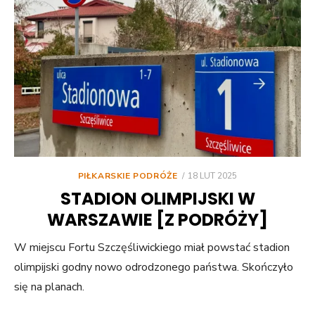
POSTED
PIŁKARSKIE PODRÓŻE
18 LUT 2025
ON
STADION OLIMPIJSKI W
WARSZAWIE [Z PODRÓŻY]
W miejscu Fortu Szczęśliwickiego miał powstać stadion
olimpijski godny nowo odrodzonego państwa. Skończyło
się na planach.