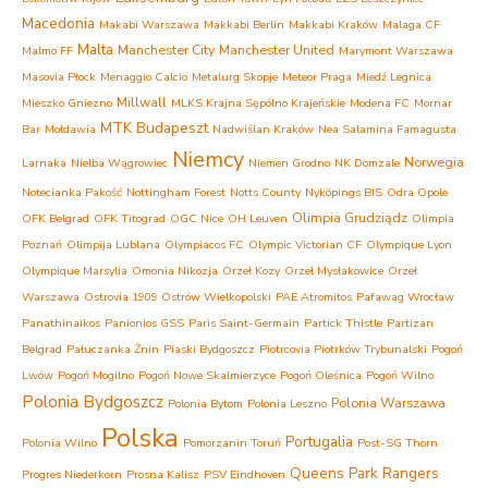
Macedonia
Makabi Warszawa
Makkabi Berlin
Makkabi Kraków
Malaga CF
Malta
Manchester City
Manchester United
Malmo FF
Marymont Warszawa
Masovia Płock
Menaggio Calcio
Metalurg Skopje
Meteor Praga
Miedź Legnica
Millwall
Mieszko Gniezno
MLKS Krajna Sępólno Krajeńskie
Modena FC
Mornar
MTK Budapeszt
Bar
Mołdawia
Nadwiślan Kraków
Nea Salamina Famagusta
Niemcy
Norwegia
Larnaka
Nielba Wągrowiec
Niemen Grodno
NK Domzale
Notecianka Pakość
Nottingham Forest
Notts County
Nyköpings BIS
Odra Opole
Olimpia Grudziądz
OFK Belgrad
OFK Titograd
OGC Nice
OH Leuven
Olimpia
Poznań
Olimpija Lublana
Olympiacos FC
Olympic Victorian CF
Olympique Lyon
Olympique Marsylia
Omonia Nikozja
Orzeł Kozy
Orzeł Mysłakowice
Orzeł
Warszawa
Ostrovia 1909 Ostrów Wielkopolski
PAE Atromitos
Pafawag Wrocław
Panathinaikos
Panionios GSS
Paris Saint-Germain
Partick Thistle
Partizan
Belgrad
Pałuczanka Żnin
Piaski Bydgoszcz
Piotrcovia Piotrków Trybunalski
Pogoń
Lwów
Pogoń Mogilno
Pogoń Nowe Skalmierzyce
Pogoń Oleśnica
Pogoń Wilno
Polonia Bydgoszcz
Polonia Warszawa
Polonia Bytom
Polonia Leszno
Polska
Portugalia
Polonia Wilno
Pomorzanin Toruń
Post-SG Thorn
Queens Park Rangers
Progres Niederkorn
Prosna Kalisz
PSV Eindhoven