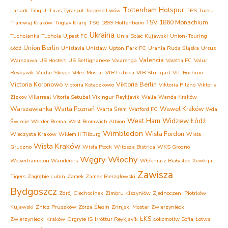
Tottenham Hotspur
Lanark
Tiligul-Tiras Tyraspol
Torpedo Lwów
TPS Turku
TSV 1860 Monachium
Tramwaj Kraków
Triglav Kranj
TSG 1899 Hoffenheim
Ukraina
Tucholanka Tuchola
Ujpest FC
Unia Solec Kujawski
Union-Touring
Union Berlin
Łódź
Unislavia Unisław
Upton Park FC
Urania Ruda Śląska
Ursus
Valencia
Warszawa
US Hostert
US Settignanese
Valarenga
Valetta FC
Valur
Reykjavík
Vardar Skopje
Velez Mostar
VfB Lubeka
VfB Stuttgart
VfL Bochum
Victoria Koronowo
Viktoria Berlin
Victoria Kołaczkowo
Viktoria Pilzno
Viktoria
Zizkov
Villarreal
Vitoria Setubal
Víkingur Reykjavík
Walia
Wanda Kraków
Warszawianka
Warta Poznań
Wawel Kraków
Warta Śrem
Watford FC
Wda
West Ham
Widzew Łódź
Świecie
Werder Brema
West Bromwich Albion
Wimbledon
Wisła Fordon
Wieczysta Kraków
Willem II Tilburg
Wisła
Wisła Kraków
Gruczno
Wisła Płock
Witosza Bistrica
WKS Grodno
Węgry
Włochy
Wolverhampton Wanderers
Włókniarz Białystok
Xewkija
Zawisza
Tigers
Zagłębie Lubin
Zamek Zamek Bierzgłowski
Bydgoszcz
Zdrój Ciechocinek
Zimbru Kiszyniów
Zjednoczeni Piotrków
Kujawski
Znicz Pruszków
Zorza Ślesin
Zrinjski Mostar
Zwierzyniecki
ŁKS
Zwierzyniecki Kraków
Örgryte IS
Þróttur Reykjavík
Łokomotiw Sofia
Łotwa