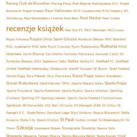
Racing Club de Bruxelles
Racing Paryż
Rad Belgrad
Rakospalotai EAC
Rapid
Rayo Vallecano
Bukareszt
Rapid Wiedeń
RCD Carabanchel
RCD Mallorca
RC
Real Madryt
Strasbourg
Real Balompédica Linense
Real Betis
Real Oviedo
recenzje książek
Red Star FC
RKC Mechelen
RKS Lwów
Royale Union Saint-Gilloise
Royal Antwerp
Roztocze Żółkiew
RRC Boitsfort
Rumunia
RSC Anderlecht
RSD Jette
Ruch Chorzów
Ruch Radzionków
RWD
Molenbeek
Saint-Étienne
San Marino
Sarmata Warszawa
Sassuolo Calcio
SC
Serbia
Schlesien Breslau 1901
Septemwri Sofia
Sevilla FC
Sheffield FC
Sheffield
United
Sheffield Wednesday
Shelbourne
Sheriff Tyraspol
SK Brann
Skeid Football
Slavia Praga
Skonto Ryga
Skra Paterek
Skra Warszawa
Sliema Wanderers
Slovan Bratysława
Sparta Praga
Sokół Kleczew
SPAL
Sparta Miejska Górka
Sparta Przysiersk
Sparta Rotterdam
Sparta Rudna
Sparta Wrocław
Sporting
Charleroi
Sporting CP
Sporting Lokeren
Sportis Social Football Club Łochowo
Sportklub
SR Donaufeld
SSC Bari
SS Lazio
SS Monopoli 1966
SS Virtus
St.
George's F.C.
Stade Reims
Standard Liege
Start Gniezno
Steaua Bukareszt
Stella
St Pauli
Gniezno
Stoke City
Stomil Olsztyn
Sutton United
SV Babelsberg 03
SV
Szkocja
Szwajcaria
Szwecja
Thorn
Szombierki Bytom
Sławia Sofia
Słowacja
Słowenia
Tarpan Mrocza
Tennis Borussia Berlin
Teuta Durres
Third