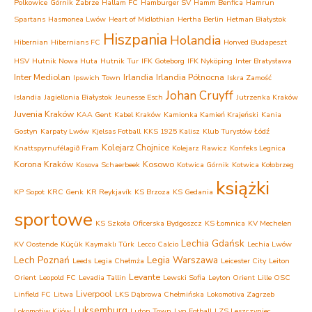
Polkowice
Górnik Zabrze
Hallam FC
Hamburger SV
Hamm Benfica
Hamrun
Spartans
Hasmonea Lwów
Heart of Midlothian
Hertha Berlin
Hetman Białystok
Hiszpania
Holandia
Hibernian
Hibernians FC
Honved Budapeszt
HSV
Hutnik Nowa Huta
Hutnik Tur
IFK Goteborg
IFK Nyköping
Inter Bratysława
Inter Mediolan
Irlandia
Irlandia Północna
Ipswich Town
Iskra Zamość
Johan Cruyff
Islandia
Jagiellonia Białystok
Jeunesse Esch
Jutrzenka Kraków
Juvenia Kraków
KAA Gent
Kabel Kraków
Kamionka Kamień Krajeński
Kania
Gostyn
Karpaty Lwów
Kjelsas Fotball
KKS 1925 Kalisz
Klub Turystów Łódź
Kolejarz Chojnice
Knattspyrnufélagið Fram
Kolejarz Rawicz
Konfeks Legnica
Korona Kraków
Kosowo
Kosova Schaerbeek
Kotwica Górnik
Kotwica Kołobrzeg
książki
KP Sopot
KRC Genk
KR Reykjavík
KS Brzoza
KS Gedania
sportowe
KS Szkoła Oficerska Bydgoszcz
KS Łomnica
KV Mechelen
Lechia Gdańsk
KV Oostende
Küçük Kaymaklı Türk
Lecco Calcio
Lechia Lwów
Lech Poznań
Legia Warszawa
Leeds
Legia Chełmża
Leicester City
Leiton
Levante
Orient
Leopold FC
Levadia Tallin
Lewski Sofia
Leyton Orient
Lille OSC
Liverpool
Linfield FC
Litwa
LKS Dąbrowa Chełmińska
Lokomotiva Zagrzeb
Luksemburg
Lokomotiw Kijów
Luton Town
Lyn Fotball
LZS Leszczyniec