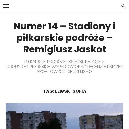
Skip
to
content
Numer 14 – Stadiony i
piłkarskie podróże –
Remigiusz Jaskot
PIŁKARSKIE PODRÓŻE I KSIĄŻKI. RELACJE Z
GROUNDHOPPERSKICH WYPADÓW ORAZ RECENZJE KSIĄŻEK
SPORTOWYCH. CRUYFFISMO.
TAG:
LEWSKI SOFIA