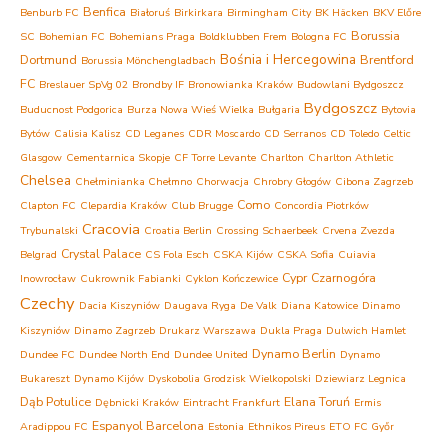
Benfica
Benburb FC
Białoruś
Birkirkara
Birmingham City
BK Häcken
BKV Előre
Borussia
SC
Bohemian FC
Bohemians Praga
Boldklubben Frem
Bologna FC
Bośnia i Hercegowina
Dortmund
Brentford
Borussia Mönchengladbach
FC
Breslauer SpVg 02
Brondby IF
Bronowianka Kraków
Budowlani Bydgoszcz
Bydgoszcz
Buducnost Podgorica
Burza Nowa Wieś Wielka
Bułgaria
Bytovia
Bytów
Calisia Kalisz
CD Leganes
CDR Moscardo
CD Serranos
CD Toledo
Celtic
Glasgow
Cementarnica Skopje
CF Torre Levante
Charlton
Charlton Athletic
Chelsea
Chełminianka Chełmno
Chorwacja
Chrobry Głogów
Cibona Zagrzeb
Como
Clapton FC
Clepardia Kraków
Club Brugge
Concordia Piotrków
Cracovia
Trybunalski
Croatia Berlin
Crossing Schaerbeek
Crvena Zvezda
Crystal Palace
Belgrad
CS Fola Esch
CSKA Kijów
CSKA Sofia
Cuiavia
Cypr
Czarnogóra
Inowrocław
Cukrownik Fabianki
Cyklon Kończewice
Czechy
Dacia Kiszyniów
Daugava Ryga
De Valk
Diana Katowice
Dinamo
Kiszyniów
Dinamo Zagrzeb
Drukarz Warszawa
Dukla Praga
Dulwich Hamlet
Dynamo Berlin
Dundee FC
Dundee North End
Dundee United
Dynamo
Bukareszt
Dynamo Kijów
Dyskobolia Grodzisk Wielkopolski
Dziewiarz Legnica
Dąb Potulice
Elana Toruń
Dębnicki Kraków
Eintracht Frankfurt
Ermis
Espanyol Barcelona
Aradippou FC
Estonia
Ethnikos Pireus
ETO FC Győr