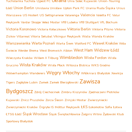
Ukraina
Tucholanka Tuchola
Ujpest FC
Unia Solec Kujawski
Union-Touring
Union Berlin
Łódź
Unislavia Unisław
Upton Park FC
Urania Ruda Śląska
Ursus
Valencia
Warszawa
US Hostert
US Settignanese
Valarenga
Valetta FC
Valur
Reykjavík
Vardar Skopje
Velez Mostar
VfB Lubeka
VfB Stuttgart
VfL Bochum
Victoria Koronowo
Viktoria Berlin
Victoria Kołaczkowo
Viktoria Pilzno
Viktoria
Zizkov
Villarreal
Vitoria Setubal
Víkingur Reykjavík
Walia
Wanda Kraków
Warszawianka
Warta Poznań
Wawel Kraków
Warta Śrem
Watford FC
Wda
West Ham
Widzew Łódź
Świecie
Werder Brema
West Bromwich Albion
Wimbledon
Wisła Fordon
Wieczysta Kraków
Willem II Tilburg
Wisła
Wisła Kraków
Gruczno
Wisła Płock
Witosza Bistrica
WKS Grodno
Węgry
Włochy
Wolverhampton Wanderers
Włókniarz Białystok
Xewkija
Zawisza
Tigers
Zagłębie Lubin
Zamek Zamek Bierzgłowski
Bydgoszcz
Zdrój Ciechocinek
Zimbru Kiszyniów
Zjednoczeni Piotrków
Kujawski
Znicz Pruszków
Zorza Ślesin
Zrinjski Mostar
Zwierzyniecki
ŁKS
Zwierzyniecki Kraków
Örgryte IS
Þróttur Reykjavík
Łokomotiw Sofia
Łotwa
Śląsk Wrocław
ŁTSG Łódź
Śląsk Świętochłowice
Żalgiris Wilno
Żydowski Klub
Sportowy Białystok