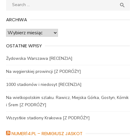
Search
SEA

for:
ARCHIWA
Archiwa
OSTATNIE WPISY
Żydowska Warszawa [RECENZJA]
Na węgierskiej prowincji [Z PODRÓŻY]
1000 stadionów i niedosyt [RECENZJA]
Na wielkopolskim szlaku. Rawicz, Miejska Górka, Gostyn, Kórnik
i Śrem [Z PODRÓŻY]
Wszystkie stadiony Krakowa [Z PODRÓŻY]
NUMER14.PL – REMIGIUSZ JASKOT