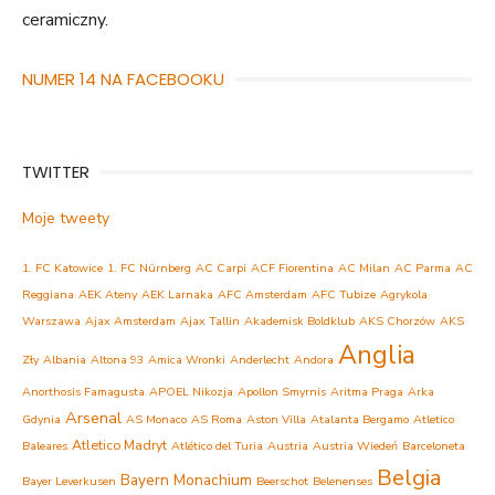
ceramiczny.
NUMER 14 NA FACEBOOKU
TWITTER
Moje tweety
1. FC Katowice
1. FC Nürnberg
AC Carpi
ACF Fiorentina
AC Milan
AC Parma
AC
Reggiana
AEK Ateny
AEK Larnaka
AFC Amsterdam
AFC Tubize
Agrykola
Warszawa
Ajax Amsterdam
Ajax Tallin
Akademisk Boldklub
AKS Chorzów
AKS
Anglia
Zły
Albania
Altona 93
Amica Wronki
Anderlecht
Andora
Anorthosis Famagusta
APOEL Nikozja
Apollon Smyrnis
Aritma Praga
Arka
Arsenal
Gdynia
AS Monaco
AS Roma
Aston Villa
Atalanta Bergamo
Atletico
Atletico Madryt
Baleares
Atlético del Turia
Austria
Austria Wiedeń
Barceloneta
Belgia
Bayern Monachium
Bayer Leverkusen
Beerschot
Belenenses