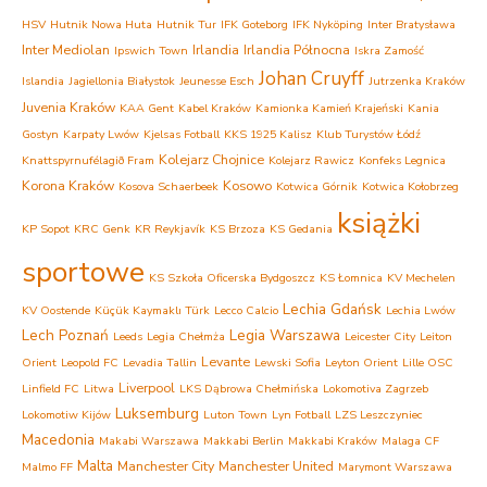
HSV
Hutnik Nowa Huta
Hutnik Tur
IFK Goteborg
IFK Nyköping
Inter Bratysława
Inter Mediolan
Irlandia
Irlandia Północna
Ipswich Town
Iskra Zamość
Johan Cruyff
Islandia
Jagiellonia Białystok
Jeunesse Esch
Jutrzenka Kraków
Juvenia Kraków
KAA Gent
Kabel Kraków
Kamionka Kamień Krajeński
Kania
Gostyn
Karpaty Lwów
Kjelsas Fotball
KKS 1925 Kalisz
Klub Turystów Łódź
Kolejarz Chojnice
Knattspyrnufélagið Fram
Kolejarz Rawicz
Konfeks Legnica
Korona Kraków
Kosowo
Kosova Schaerbeek
Kotwica Górnik
Kotwica Kołobrzeg
książki
KP Sopot
KRC Genk
KR Reykjavík
KS Brzoza
KS Gedania
sportowe
KS Szkoła Oficerska Bydgoszcz
KS Łomnica
KV Mechelen
Lechia Gdańsk
KV Oostende
Küçük Kaymaklı Türk
Lecco Calcio
Lechia Lwów
Lech Poznań
Legia Warszawa
Leeds
Legia Chełmża
Leicester City
Leiton
Levante
Orient
Leopold FC
Levadia Tallin
Lewski Sofia
Leyton Orient
Lille OSC
Liverpool
Linfield FC
Litwa
LKS Dąbrowa Chełmińska
Lokomotiva Zagrzeb
Luksemburg
Lokomotiw Kijów
Luton Town
Lyn Fotball
LZS Leszczyniec
Macedonia
Makabi Warszawa
Makkabi Berlin
Makkabi Kraków
Malaga CF
Malta
Manchester City
Manchester United
Malmo FF
Marymont Warszawa