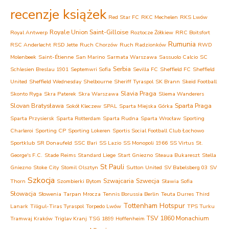
recenzje książek
Red Star FC
RKC Mechelen
RKS Lwów
Royale Union Saint-Gilloise
Royal Antwerp
Roztocze Żółkiew
RRC Boitsfort
Rumunia
RSC Anderlecht
RSD Jette
Ruch Chorzów
Ruch Radzionków
RWD
Molenbeek
Saint-Étienne
San Marino
Sarmata Warszawa
Sassuolo Calcio
SC
Serbia
Schlesien Breslau 1901
Septemwri Sofia
Sevilla FC
Sheffield FC
Sheffield
United
Sheffield Wednesday
Shelbourne
Sheriff Tyraspol
SK Brann
Skeid Football
Slavia Praga
Skonto Ryga
Skra Paterek
Skra Warszawa
Sliema Wanderers
Slovan Bratysława
Sparta Praga
Sokół Kleczew
SPAL
Sparta Miejska Górka
Sparta Przysiersk
Sparta Rotterdam
Sparta Rudna
Sparta Wrocław
Sporting
Charleroi
Sporting CP
Sporting Lokeren
Sportis Social Football Club Łochowo
Sportklub
SR Donaufeld
SSC Bari
SS Lazio
SS Monopoli 1966
SS Virtus
St.
George's F.C.
Stade Reims
Standard Liege
Start Gniezno
Steaua Bukareszt
Stella
St Pauli
Gniezno
Stoke City
Stomil Olsztyn
Sutton United
SV Babelsberg 03
SV
Szkocja
Szwajcaria
Szwecja
Thorn
Szombierki Bytom
Sławia Sofia
Słowacja
Słowenia
Tarpan Mrocza
Tennis Borussia Berlin
Teuta Durres
Third
Tottenham Hotspur
Lanark
Tiligul-Tiras Tyraspol
Torpedo Lwów
TPS Turku
TSV 1860 Monachium
Tramwaj Kraków
Triglav Kranj
TSG 1899 Hoffenheim