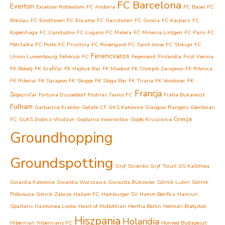
FC Barcelona
Everton
Excelsior Rotterdam
FC Andorra
FC Basel
FC
Breslau
FC Eindhoven
FC Encamp
FC Ganshoren
FC Girona
FC Karpacz
FC
Kopenhaga
FC Llandudno
FC Lugano
FC Matera
FC Minerva Lintgen
FC Paris
FC
Petržalka
FC Porto
FC Prisztina
FC Rosengard
FC Saint Josse
FC Shkupi
FC
Ferencvaros
Union Luxembourg
Fehérvár FC
Feyenoord
Finlandia
First Vienna
FK Bokelj
FK Grafičar
FK Hajduk Bar
FK Mladost
FK Olimpik Sarajewo
FK Ribnica
FK Riteriai
FK Sarajevo
FK Skopje
FK Sloga Bar
FK Tirana
FK Vozdovac
FK
Francja
Željezničar
Fortuna Dusseldorf
Fostiras Tavros FC
Fratia Bukareszt
Fulham
Garbarnia Kraków
Getafe CF
GKS Katowice
Glasgow Rangers
Glentoran
Grecja
FC
GLKS Dobrcz-Wudzyn
Goplania Inowrocław
Gopło Kruszwica
Groundhopping
Groundspotting
Gryf Sicienko
Gryf Toruń
GS Kallithea
Gwardia Katowice
Gwardia Warszawa
Gwiazda Bukowiec
Górnik Lubin
Górnik
Polkowice
Górnik Zabrze
Hallam FC
Hamburger SV
Hamm Benfica
Hamrun
Spartans
Hasmonea Lwów
Heart of Midlothian
Hertha Berlin
Hetman Białystok
Hiszpania
Holandia
Hibernian
Hibernians FC
Honved Budapeszt