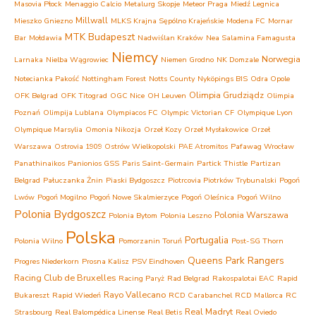
Masovia Płock
Menaggio Calcio
Metalurg Skopje
Meteor Praga
Miedź Legnica
Millwall
Mieszko Gniezno
MLKS Krajna Sępólno Krajeńskie
Modena FC
Mornar
MTK Budapeszt
Bar
Mołdawia
Nadwiślan Kraków
Nea Salamina Famagusta
Niemcy
Norwegia
Larnaka
Nielba Wągrowiec
Niemen Grodno
NK Domzale
Notecianka Pakość
Nottingham Forest
Notts County
Nyköpings BIS
Odra Opole
Olimpia Grudziądz
OFK Belgrad
OFK Titograd
OGC Nice
OH Leuven
Olimpia
Poznań
Olimpija Lublana
Olympiacos FC
Olympic Victorian CF
Olympique Lyon
Olympique Marsylia
Omonia Nikozja
Orzeł Kozy
Orzeł Mysłakowice
Orzeł
Warszawa
Ostrovia 1909 Ostrów Wielkopolski
PAE Atromitos
Pafawag Wrocław
Panathinaikos
Panionios GSS
Paris Saint-Germain
Partick Thistle
Partizan
Belgrad
Pałuczanka Żnin
Piaski Bydgoszcz
Piotrcovia Piotrków Trybunalski
Pogoń
Lwów
Pogoń Mogilno
Pogoń Nowe Skalmierzyce
Pogoń Oleśnica
Pogoń Wilno
Polonia Bydgoszcz
Polonia Warszawa
Polonia Bytom
Polonia Leszno
Polska
Portugalia
Polonia Wilno
Pomorzanin Toruń
Post-SG Thorn
Queens Park Rangers
Progres Niederkorn
Prosna Kalisz
PSV Eindhoven
Racing Club de Bruxelles
Racing Paryż
Rad Belgrad
Rakospalotai EAC
Rapid
Rayo Vallecano
Bukareszt
Rapid Wiedeń
RCD Carabanchel
RCD Mallorca
RC
Real Madryt
Strasbourg
Real Balompédica Linense
Real Betis
Real Oviedo