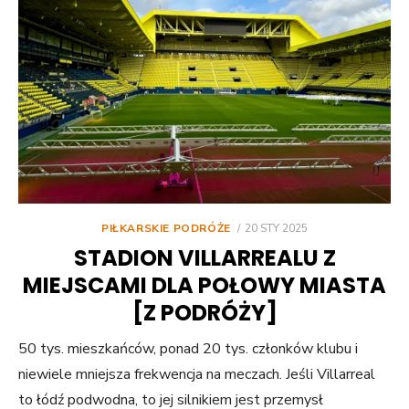
POSTED
PIŁKARSKIE PODRÓŻE
20 STY 2025
ON
STADION VILLARREALU Z
MIEJSCAMI DLA POŁOWY MIASTA
[Z PODRÓŻY]
50 tys. mieszkańców, ponad 20 tys. członków klubu i
niewiele mniejsza frekwencja na meczach. Jeśli Villarreal
to łódź podwodna, to jej silnikiem jest przemysł