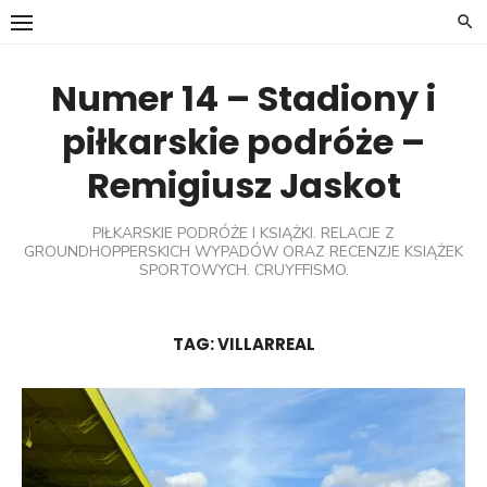
Skip
to
content
Numer 14 – Stadiony i
piłkarskie podróże –
Remigiusz Jaskot
PIŁKARSKIE PODRÓŻE I KSIĄŻKI. RELACJE Z
GROUNDHOPPERSKICH WYPADÓW ORAZ RECENZJE KSIĄŻEK
SPORTOWYCH. CRUYFFISMO.
TAG:
VILLARREAL