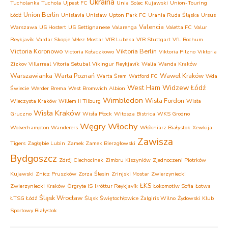
Ukraina
Tucholanka Tuchola
Ujpest FC
Unia Solec Kujawski
Union-Touring
Union Berlin
Łódź
Unislavia Unisław
Upton Park FC
Urania Ruda Śląska
Ursus
Valencia
Warszawa
US Hostert
US Settignanese
Valarenga
Valetta FC
Valur
Reykjavík
Vardar Skopje
Velez Mostar
VfB Lubeka
VfB Stuttgart
VfL Bochum
Victoria Koronowo
Viktoria Berlin
Victoria Kołaczkowo
Viktoria Pilzno
Viktoria
Zizkov
Villarreal
Vitoria Setubal
Víkingur Reykjavík
Walia
Wanda Kraków
Warszawianka
Warta Poznań
Wawel Kraków
Warta Śrem
Watford FC
Wda
West Ham
Widzew Łódź
Świecie
Werder Brema
West Bromwich Albion
Wimbledon
Wisła Fordon
Wieczysta Kraków
Willem II Tilburg
Wisła
Wisła Kraków
Gruczno
Wisła Płock
Witosza Bistrica
WKS Grodno
Węgry
Włochy
Wolverhampton Wanderers
Włókniarz Białystok
Xewkija
Zawisza
Tigers
Zagłębie Lubin
Zamek Zamek Bierzgłowski
Bydgoszcz
Zdrój Ciechocinek
Zimbru Kiszyniów
Zjednoczeni Piotrków
Kujawski
Znicz Pruszków
Zorza Ślesin
Zrinjski Mostar
Zwierzyniecki
ŁKS
Zwierzyniecki Kraków
Örgryte IS
Þróttur Reykjavík
Łokomotiw Sofia
Łotwa
Śląsk Wrocław
ŁTSG Łódź
Śląsk Świętochłowice
Żalgiris Wilno
Żydowski Klub
Sportowy Białystok