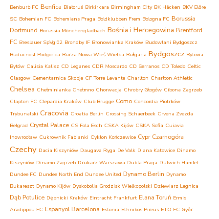
Benfica
Benburb FC
Białoruś
Birkirkara
Birmingham City
BK Häcken
BKV Előre
Borussia
SC
Bohemian FC
Bohemians Praga
Boldklubben Frem
Bologna FC
Bośnia i Hercegowina
Dortmund
Brentford
Borussia Mönchengladbach
FC
Breslauer SpVg 02
Brondby IF
Bronowianka Kraków
Budowlani Bydgoszcz
Bydgoszcz
Buducnost Podgorica
Burza Nowa Wieś Wielka
Bułgaria
Bytovia
Bytów
Calisia Kalisz
CD Leganes
CDR Moscardo
CD Serranos
CD Toledo
Celtic
Glasgow
Cementarnica Skopje
CF Torre Levante
Charlton
Charlton Athletic
Chelsea
Chełminianka Chełmno
Chorwacja
Chrobry Głogów
Cibona Zagrzeb
Como
Clapton FC
Clepardia Kraków
Club Brugge
Concordia Piotrków
Cracovia
Trybunalski
Croatia Berlin
Crossing Schaerbeek
Crvena Zvezda
Crystal Palace
Belgrad
CS Fola Esch
CSKA Kijów
CSKA Sofia
Cuiavia
Cypr
Czarnogóra
Inowrocław
Cukrownik Fabianki
Cyklon Kończewice
Czechy
Dacia Kiszyniów
Daugava Ryga
De Valk
Diana Katowice
Dinamo
Kiszyniów
Dinamo Zagrzeb
Drukarz Warszawa
Dukla Praga
Dulwich Hamlet
Dynamo Berlin
Dundee FC
Dundee North End
Dundee United
Dynamo
Bukareszt
Dynamo Kijów
Dyskobolia Grodzisk Wielkopolski
Dziewiarz Legnica
Dąb Potulice
Elana Toruń
Dębnicki Kraków
Eintracht Frankfurt
Ermis
Espanyol Barcelona
Aradippou FC
Estonia
Ethnikos Pireus
ETO FC Győr