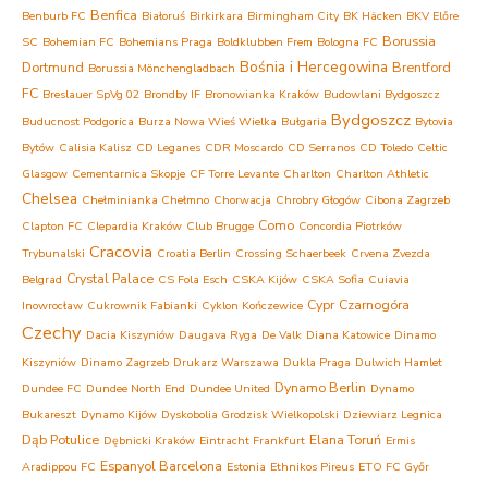
Benfica
Benburb FC
Białoruś
Birkirkara
Birmingham City
BK Häcken
BKV Előre
Borussia
SC
Bohemian FC
Bohemians Praga
Boldklubben Frem
Bologna FC
Bośnia i Hercegowina
Dortmund
Brentford
Borussia Mönchengladbach
FC
Breslauer SpVg 02
Brondby IF
Bronowianka Kraków
Budowlani Bydgoszcz
Bydgoszcz
Buducnost Podgorica
Burza Nowa Wieś Wielka
Bułgaria
Bytovia
Bytów
Calisia Kalisz
CD Leganes
CDR Moscardo
CD Serranos
CD Toledo
Celtic
Glasgow
Cementarnica Skopje
CF Torre Levante
Charlton
Charlton Athletic
Chelsea
Chełminianka Chełmno
Chorwacja
Chrobry Głogów
Cibona Zagrzeb
Como
Clapton FC
Clepardia Kraków
Club Brugge
Concordia Piotrków
Cracovia
Trybunalski
Croatia Berlin
Crossing Schaerbeek
Crvena Zvezda
Crystal Palace
Belgrad
CS Fola Esch
CSKA Kijów
CSKA Sofia
Cuiavia
Cypr
Czarnogóra
Inowrocław
Cukrownik Fabianki
Cyklon Kończewice
Czechy
Dacia Kiszyniów
Daugava Ryga
De Valk
Diana Katowice
Dinamo
Kiszyniów
Dinamo Zagrzeb
Drukarz Warszawa
Dukla Praga
Dulwich Hamlet
Dynamo Berlin
Dundee FC
Dundee North End
Dundee United
Dynamo
Bukareszt
Dynamo Kijów
Dyskobolia Grodzisk Wielkopolski
Dziewiarz Legnica
Dąb Potulice
Elana Toruń
Dębnicki Kraków
Eintracht Frankfurt
Ermis
Espanyol Barcelona
Aradippou FC
Estonia
Ethnikos Pireus
ETO FC Győr