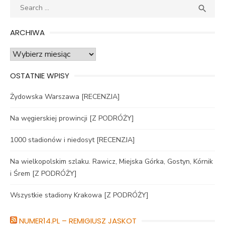
Search
SEA

for:
ARCHIWA
Archiwa
OSTATNIE WPISY
Żydowska Warszawa [RECENZJA]
Na węgierskiej prowincji [Z PODRÓŻY]
1000 stadionów i niedosyt [RECENZJA]
Na wielkopolskim szlaku. Rawicz, Miejska Górka, Gostyn, Kórnik
i Śrem [Z PODRÓŻY]
Wszystkie stadiony Krakowa [Z PODRÓŻY]
NUMER14.PL – REMIGIUSZ JASKOT