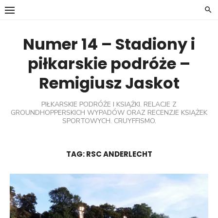
Skip
to
content
Numer 14 – Stadiony i
piłkarskie podróże –
Remigiusz Jaskot
PIŁKARSKIE PODRÓŻE I KSIĄŻKI. RELACJE Z
GROUNDHOPPERSKICH WYPADÓW ORAZ RECENZJE KSIĄŻEK
SPORTOWYCH. CRUYFFISMO.
TAG:
RSC ANDERLECHT