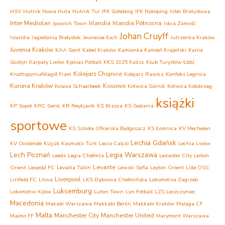
HSV
Hutnik Nowa Huta
Hutnik Tur
IFK Goteborg
IFK Nyköping
Inter Bratysława
Inter Mediolan
Irlandia
Irlandia Północna
Ipswich Town
Iskra Zamość
Johan Cruyff
Islandia
Jagiellonia Białystok
Jeunesse Esch
Jutrzenka Kraków
Juvenia Kraków
KAA Gent
Kabel Kraków
Kamionka Kamień Krajeński
Kania
Gostyn
Karpaty Lwów
Kjelsas Fotball
KKS 1925 Kalisz
Klub Turystów Łódź
Kolejarz Chojnice
Knattspyrnufélagið Fram
Kolejarz Rawicz
Konfeks Legnica
Korona Kraków
Kosowo
Kosova Schaerbeek
Kotwica Górnik
Kotwica Kołobrzeg
książki
KP Sopot
KRC Genk
KR Reykjavík
KS Brzoza
KS Gedania
sportowe
KS Szkoła Oficerska Bydgoszcz
KS Łomnica
KV Mechelen
Lechia Gdańsk
KV Oostende
Küçük Kaymaklı Türk
Lecco Calcio
Lechia Lwów
Lech Poznań
Legia Warszawa
Leeds
Legia Chełmża
Leicester City
Leiton
Levante
Orient
Leopold FC
Levadia Tallin
Lewski Sofia
Leyton Orient
Lille OSC
Liverpool
Linfield FC
Litwa
LKS Dąbrowa Chełmińska
Lokomotiva Zagrzeb
Luksemburg
Lokomotiw Kijów
Luton Town
Lyn Fotball
LZS Leszczyniec
Macedonia
Makabi Warszawa
Makkabi Berlin
Makkabi Kraków
Malaga CF
Malta
Manchester City
Manchester United
Malmo FF
Marymont Warszawa