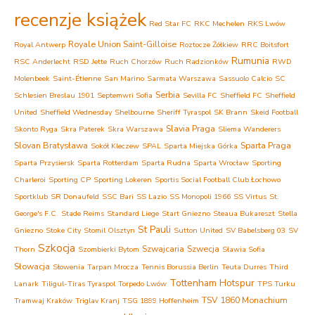
recenzje książek
Red Star FC
RKC Mechelen
RKS Lwów
Royale Union Saint-Gilloise
Royal Antwerp
Roztocze Żółkiew
RRC Boitsfort
Rumunia
RSC Anderlecht
RSD Jette
Ruch Chorzów
Ruch Radzionków
RWD
Molenbeek
Saint-Étienne
San Marino
Sarmata Warszawa
Sassuolo Calcio
SC
Serbia
Schlesien Breslau 1901
Septemwri Sofia
Sevilla FC
Sheffield FC
Sheffield
United
Sheffield Wednesday
Shelbourne
Sheriff Tyraspol
SK Brann
Skeid Football
Slavia Praga
Skonto Ryga
Skra Paterek
Skra Warszawa
Sliema Wanderers
Slovan Bratysława
Sparta Praga
Sokół Kleczew
SPAL
Sparta Miejska Górka
Sparta Przysiersk
Sparta Rotterdam
Sparta Rudna
Sparta Wrocław
Sporting
Charleroi
Sporting CP
Sporting Lokeren
Sportis Social Football Club Łochowo
Sportklub
SR Donaufeld
SSC Bari
SS Lazio
SS Monopoli 1966
SS Virtus
St.
George's F.C.
Stade Reims
Standard Liege
Start Gniezno
Steaua Bukareszt
Stella
St Pauli
Gniezno
Stoke City
Stomil Olsztyn
Sutton United
SV Babelsberg 03
SV
Szkocja
Szwajcaria
Szwecja
Thorn
Szombierki Bytom
Sławia Sofia
Słowacja
Słowenia
Tarpan Mrocza
Tennis Borussia Berlin
Teuta Durres
Third
Tottenham Hotspur
Lanark
Tiligul-Tiras Tyraspol
Torpedo Lwów
TPS Turku
TSV 1860 Monachium
Tramwaj Kraków
Triglav Kranj
TSG 1899 Hoffenheim