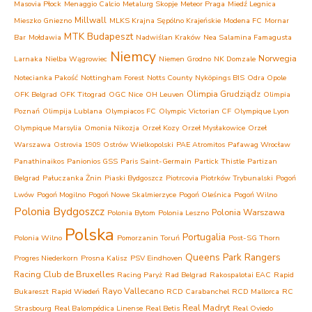
Masovia Płock
Menaggio Calcio
Metalurg Skopje
Meteor Praga
Miedź Legnica
Millwall
Mieszko Gniezno
MLKS Krajna Sępólno Krajeńskie
Modena FC
Mornar
MTK Budapeszt
Bar
Mołdawia
Nadwiślan Kraków
Nea Salamina Famagusta
Niemcy
Norwegia
Larnaka
Nielba Wągrowiec
Niemen Grodno
NK Domzale
Notecianka Pakość
Nottingham Forest
Notts County
Nyköpings BIS
Odra Opole
Olimpia Grudziądz
OFK Belgrad
OFK Titograd
OGC Nice
OH Leuven
Olimpia
Poznań
Olimpija Lublana
Olympiacos FC
Olympic Victorian CF
Olympique Lyon
Olympique Marsylia
Omonia Nikozja
Orzeł Kozy
Orzeł Mysłakowice
Orzeł
Warszawa
Ostrovia 1909 Ostrów Wielkopolski
PAE Atromitos
Pafawag Wrocław
Panathinaikos
Panionios GSS
Paris Saint-Germain
Partick Thistle
Partizan
Belgrad
Pałuczanka Żnin
Piaski Bydgoszcz
Piotrcovia Piotrków Trybunalski
Pogoń
Lwów
Pogoń Mogilno
Pogoń Nowe Skalmierzyce
Pogoń Oleśnica
Pogoń Wilno
Polonia Bydgoszcz
Polonia Warszawa
Polonia Bytom
Polonia Leszno
Polska
Portugalia
Polonia Wilno
Pomorzanin Toruń
Post-SG Thorn
Queens Park Rangers
Progres Niederkorn
Prosna Kalisz
PSV Eindhoven
Racing Club de Bruxelles
Racing Paryż
Rad Belgrad
Rakospalotai EAC
Rapid
Rayo Vallecano
Bukareszt
Rapid Wiedeń
RCD Carabanchel
RCD Mallorca
RC
Real Madryt
Strasbourg
Real Balompédica Linense
Real Betis
Real Oviedo