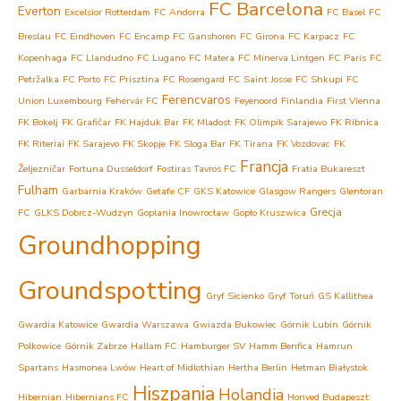
FC Barcelona
Everton
Excelsior Rotterdam
FC Andorra
FC Basel
FC
Breslau
FC Eindhoven
FC Encamp
FC Ganshoren
FC Girona
FC Karpacz
FC
Kopenhaga
FC Llandudno
FC Lugano
FC Matera
FC Minerva Lintgen
FC Paris
FC
Petržalka
FC Porto
FC Prisztina
FC Rosengard
FC Saint Josse
FC Shkupi
FC
Ferencvaros
Union Luxembourg
Fehérvár FC
Feyenoord
Finlandia
First Vienna
FK Bokelj
FK Grafičar
FK Hajduk Bar
FK Mladost
FK Olimpik Sarajewo
FK Ribnica
FK Riteriai
FK Sarajevo
FK Skopje
FK Sloga Bar
FK Tirana
FK Vozdovac
FK
Francja
Željezničar
Fortuna Dusseldorf
Fostiras Tavros FC
Fratia Bukareszt
Fulham
Garbarnia Kraków
Getafe CF
GKS Katowice
Glasgow Rangers
Glentoran
Grecja
FC
GLKS Dobrcz-Wudzyn
Goplania Inowrocław
Gopło Kruszwica
Groundhopping
Groundspotting
Gryf Sicienko
Gryf Toruń
GS Kallithea
Gwardia Katowice
Gwardia Warszawa
Gwiazda Bukowiec
Górnik Lubin
Górnik
Polkowice
Górnik Zabrze
Hallam FC
Hamburger SV
Hamm Benfica
Hamrun
Spartans
Hasmonea Lwów
Heart of Midlothian
Hertha Berlin
Hetman Białystok
Hiszpania
Holandia
Hibernian
Hibernians FC
Honved Budapeszt