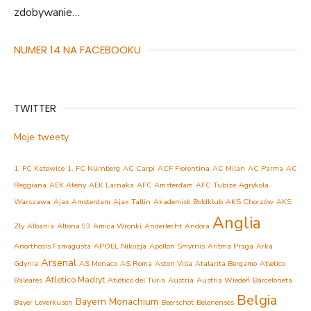
zdobywanie…
NUMER 14 NA FACEBOOKU
TWITTER
Moje tweety
1. FC Katowice
1. FC Nürnberg
AC Carpi
ACF Fiorentina
AC Milan
AC Parma
AC
Reggiana
AEK Ateny
AEK Larnaka
AFC Amsterdam
AFC Tubize
Agrykola
Warszawa
Ajax Amsterdam
Ajax Tallin
Akademisk Boldklub
AKS Chorzów
AKS
Anglia
Zły
Albania
Altona 93
Amica Wronki
Anderlecht
Andora
Anorthosis Famagusta
APOEL Nikozja
Apollon Smyrnis
Aritma Praga
Arka
Arsenal
Gdynia
AS Monaco
AS Roma
Aston Villa
Atalanta Bergamo
Atletico
Atletico Madryt
Baleares
Atlético del Turia
Austria
Austria Wiedeń
Barceloneta
Belgia
Bayern Monachium
Bayer Leverkusen
Beerschot
Belenenses