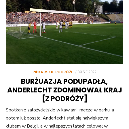
POSTED
PIŁKARSKIE PODRÓŻE
30 SIE 2022
ON
BURŻUAZJA PODUPADŁA,
ANDERLECHT ZDOMINOWAŁ KRAJ
[Z PODRÓŻY]
Spotkanie założycielskie w kawiarni, mecze w parku, a
potem już poszło. Anderlecht stał się największym
klubem w Belgii, a w najlepszych latach celował w