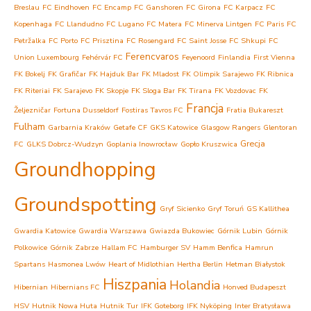
Breslau
FC Eindhoven
FC Encamp
FC Ganshoren
FC Girona
FC Karpacz
FC
Kopenhaga
FC Llandudno
FC Lugano
FC Matera
FC Minerva Lintgen
FC Paris
FC
Petržalka
FC Porto
FC Prisztina
FC Rosengard
FC Saint Josse
FC Shkupi
FC
Ferencvaros
Union Luxembourg
Fehérvár FC
Feyenoord
Finlandia
First Vienna
FK Bokelj
FK Grafičar
FK Hajduk Bar
FK Mladost
FK Olimpik Sarajewo
FK Ribnica
FK Riteriai
FK Sarajevo
FK Skopje
FK Sloga Bar
FK Tirana
FK Vozdovac
FK
Francja
Željezničar
Fortuna Dusseldorf
Fostiras Tavros FC
Fratia Bukareszt
Fulham
Garbarnia Kraków
Getafe CF
GKS Katowice
Glasgow Rangers
Glentoran
Grecja
FC
GLKS Dobrcz-Wudzyn
Goplania Inowrocław
Gopło Kruszwica
Groundhopping
Groundspotting
Gryf Sicienko
Gryf Toruń
GS Kallithea
Gwardia Katowice
Gwardia Warszawa
Gwiazda Bukowiec
Górnik Lubin
Górnik
Polkowice
Górnik Zabrze
Hallam FC
Hamburger SV
Hamm Benfica
Hamrun
Spartans
Hasmonea Lwów
Heart of Midlothian
Hertha Berlin
Hetman Białystok
Hiszpania
Holandia
Hibernian
Hibernians FC
Honved Budapeszt
HSV
Hutnik Nowa Huta
Hutnik Tur
IFK Goteborg
IFK Nyköping
Inter Bratysława