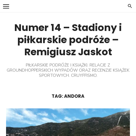
Skip
to
content
Numer 14 – Stadiony i
piłkarskie podróże –
Remigiusz Jaskot
PIŁKARSKIE PODRÓŻE I KSIĄŻKI. RELACJE Z
GROUNDHOPPERSKICH WYPADÓW ORAZ RECENZJE KSIĄŻEK
SPORTOWYCH. CRUYFFISMO.
TAG:
ANDORA