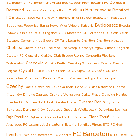
Borussia
SC
Bohemian FC
Bohemians Praga
Boldklubben Frem
Bologna FC
Bośnia i Hercegowina
Dortmund
Brentford
Borussia Mönchengladbach
FC
Breslauer SpVg 02
Brondby IF
Bronowianka Kraków
Budowlani Bydgoszcz
Bydgoszcz
Buducnost Podgorica
Burza Nowa Wieś Wielka
Bułgaria
Bytovia
Bytów
Calisia Kalisz
CD Leganes
CDR Moscardo
CD Serranos
CD Toledo
Celtic
Glasgow
Cementarnica Skopje
CF Torre Levante
Charlton
Charlton Athletic
Chelsea
Chełminianka Chełmno
Chorwacja
Chrobry Głogów
Cibona Zagrzeb
Como
Clapton FC
Clepardia Kraków
Club Brugge
Concordia Piotrków
Cracovia
Trybunalski
Croatia Berlin
Crossing Schaerbeek
Crvena Zvezda
Crystal Palace
Belgrad
CS Fola Esch
CSKA Kijów
CSKA Sofia
Cuiavia
Cypr
Czarnogóra
Inowrocław
Cukrownik Fabianki
Cyklon Kończewice
Czechy
Dacia Kiszyniów
Daugava Ryga
De Valk
Diana Katowice
Dinamo
Kiszyniów
Dinamo Zagrzeb
Drukarz Warszawa
Dukla Praga
Dulwich Hamlet
Dynamo Berlin
Dundee FC
Dundee North End
Dundee United
Dynamo
Bukareszt
Dynamo Kijów
Dyskobolia Grodzisk Wielkopolski
Dziewiarz Legnica
Dąb Potulice
Elana Toruń
Dębnicki Kraków
Eintracht Frankfurt
Ermis
Espanyol Barcelona
Aradippou FC
Estonia
Ethnikos Pireus
ETO FC Győr
FC Barcelona
Everton
Excelsior Rotterdam
FC Andorra
FC Basel
FC