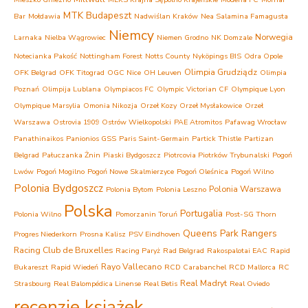
MTK Budapeszt
Bar
Mołdawia
Nadwiślan Kraków
Nea Salamina Famagusta
Niemcy
Norwegia
Larnaka
Nielba Wągrowiec
Niemen Grodno
NK Domzale
Notecianka Pakość
Nottingham Forest
Notts County
Nyköpings BIS
Odra Opole
Olimpia Grudziądz
OFK Belgrad
OFK Titograd
OGC Nice
OH Leuven
Olimpia
Poznań
Olimpija Lublana
Olympiacos FC
Olympic Victorian CF
Olympique Lyon
Olympique Marsylia
Omonia Nikozja
Orzeł Kozy
Orzeł Mysłakowice
Orzeł
Warszawa
Ostrovia 1909 Ostrów Wielkopolski
PAE Atromitos
Pafawag Wrocław
Panathinaikos
Panionios GSS
Paris Saint-Germain
Partick Thistle
Partizan
Belgrad
Pałuczanka Żnin
Piaski Bydgoszcz
Piotrcovia Piotrków Trybunalski
Pogoń
Lwów
Pogoń Mogilno
Pogoń Nowe Skalmierzyce
Pogoń Oleśnica
Pogoń Wilno
Polonia Bydgoszcz
Polonia Warszawa
Polonia Bytom
Polonia Leszno
Polska
Portugalia
Polonia Wilno
Pomorzanin Toruń
Post-SG Thorn
Queens Park Rangers
Progres Niederkorn
Prosna Kalisz
PSV Eindhoven
Racing Club de Bruxelles
Racing Paryż
Rad Belgrad
Rakospalotai EAC
Rapid
Rayo Vallecano
Bukareszt
Rapid Wiedeń
RCD Carabanchel
RCD Mallorca
RC
Real Madryt
Strasbourg
Real Balompédica Linense
Real Betis
Real Oviedo
recenzje książek