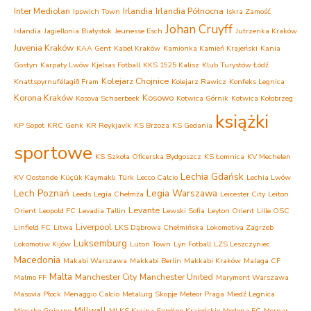
Inter Mediolan
Irlandia
Irlandia Północna
Ipswich Town
Iskra Zamość
Johan Cruyff
Islandia
Jagiellonia Białystok
Jeunesse Esch
Jutrzenka Kraków
Juvenia Kraków
KAA Gent
Kabel Kraków
Kamionka Kamień Krajeński
Kania
Gostyn
Karpaty Lwów
Kjelsas Fotball
KKS 1925 Kalisz
Klub Turystów Łódź
Kolejarz Chojnice
Knattspyrnufélagið Fram
Kolejarz Rawicz
Konfeks Legnica
Korona Kraków
Kosowo
Kosova Schaerbeek
Kotwica Górnik
Kotwica Kołobrzeg
książki
KP Sopot
KRC Genk
KR Reykjavík
KS Brzoza
KS Gedania
sportowe
KS Szkoła Oficerska Bydgoszcz
KS Łomnica
KV Mechelen
Lechia Gdańsk
KV Oostende
Küçük Kaymaklı Türk
Lecco Calcio
Lechia Lwów
Lech Poznań
Legia Warszawa
Leeds
Legia Chełmża
Leicester City
Leiton
Levante
Orient
Leopold FC
Levadia Tallin
Lewski Sofia
Leyton Orient
Lille OSC
Liverpool
Linfield FC
Litwa
LKS Dąbrowa Chełmińska
Lokomotiva Zagrzeb
Luksemburg
Lokomotiw Kijów
Luton Town
Lyn Fotball
LZS Leszczyniec
Macedonia
Makabi Warszawa
Makkabi Berlin
Makkabi Kraków
Malaga CF
Malta
Manchester City
Manchester United
Malmo FF
Marymont Warszawa
Masovia Płock
Menaggio Calcio
Metalurg Skopje
Meteor Praga
Miedź Legnica
Millwall
Mieszko Gniezno
MLKS Krajna Sępólno Krajeńskie
Modena FC
Mornar