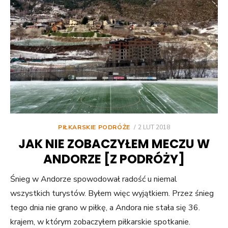
POSTED
PIŁKARSKIE PODRÓŻE
2 LUT 2018
ON
JAK NIE ZOBACZYŁEM MECZU W
ANDORZE [Z PODRÓŻY]
Śnieg w Andorze spowodował radość u niemal
wszystkich turystów. Byłem więc wyjątkiem. Przez śnieg
tego dnia nie grano w piłkę, a Andora nie stała się 36.
krajem, w którym zobaczyłem piłkarskie spotkanie.