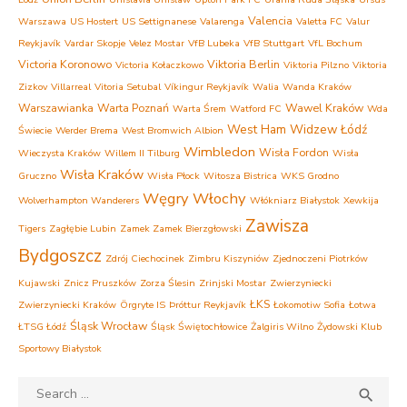
Valencia
Warszawa
US Hostert
US Settignanese
Valarenga
Valetta FC
Valur
Reykjavík
Vardar Skopje
Velez Mostar
VfB Lubeka
VfB Stuttgart
VfL Bochum
Victoria Koronowo
Viktoria Berlin
Victoria Kołaczkowo
Viktoria Pilzno
Viktoria
Zizkov
Villarreal
Vitoria Setubal
Víkingur Reykjavík
Walia
Wanda Kraków
Warszawianka
Warta Poznań
Wawel Kraków
Warta Śrem
Watford FC
Wda
West Ham
Widzew Łódź
Świecie
Werder Brema
West Bromwich Albion
Wimbledon
Wisła Fordon
Wieczysta Kraków
Willem II Tilburg
Wisła
Wisła Kraków
Gruczno
Wisła Płock
Witosza Bistrica
WKS Grodno
Węgry
Włochy
Wolverhampton Wanderers
Włókniarz Białystok
Xewkija
Zawisza
Tigers
Zagłębie Lubin
Zamek Zamek Bierzgłowski
Bydgoszcz
Zdrój Ciechocinek
Zimbru Kiszyniów
Zjednoczeni Piotrków
Kujawski
Znicz Pruszków
Zorza Ślesin
Zrinjski Mostar
Zwierzyniecki
ŁKS
Zwierzyniecki Kraków
Örgryte IS
Þróttur Reykjavík
Łokomotiw Sofia
Łotwa
Śląsk Wrocław
ŁTSG Łódź
Śląsk Świętochłowice
Żalgiris Wilno
Żydowski Klub
Sportowy Białystok
Search
SEA
