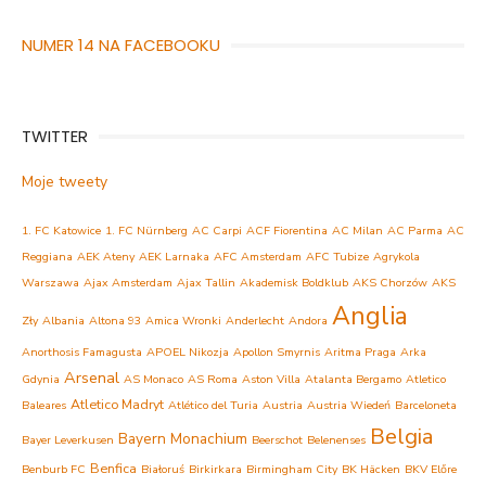
NUMER 14 NA FACEBOOKU
TWITTER
Moje tweety
1. FC Katowice
1. FC Nürnberg
AC Carpi
ACF Fiorentina
AC Milan
AC Parma
AC
Reggiana
AEK Ateny
AEK Larnaka
AFC Amsterdam
AFC Tubize
Agrykola
Warszawa
Ajax Amsterdam
Ajax Tallin
Akademisk Boldklub
AKS Chorzów
AKS
Anglia
Zły
Albania
Altona 93
Amica Wronki
Anderlecht
Andora
Anorthosis Famagusta
APOEL Nikozja
Apollon Smyrnis
Aritma Praga
Arka
Arsenal
Gdynia
AS Monaco
AS Roma
Aston Villa
Atalanta Bergamo
Atletico
Atletico Madryt
Baleares
Atlético del Turia
Austria
Austria Wiedeń
Barceloneta
Belgia
Bayern Monachium
Bayer Leverkusen
Beerschot
Belenenses
Benfica
Benburb FC
Białoruś
Birkirkara
Birmingham City
BK Häcken
BKV Előre