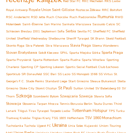
Red Star FC
RKC Mechelen
RKS Lwów
Royale Union Saint-Gilloise
Royal Antwerp
Roztocze Żółkiew
RRC Boitsfort
Rumunia
RSC Anderlecht
RSD Jette
Ruch Chorzów
Ruch Radzionków
RWD
Molenbeek
Saint-Étienne
San Marino
Sarmata Warszawa
Sassuolo Calcio
SC
Serbia
Schlesien Breslau 1901
Septemwri Sofia
Sevilla FC
Sheffield FC
Sheffield
United
Sheffield Wednesday
Shelbourne
Sheriff Tyraspol
SK Brann
Skeid Football
Slavia Praga
Skonto Ryga
Skra Paterek
Skra Warszawa
Sliema Wanderers
Slovan Bratysława
Sparta Praga
Sokół Kleczew
SPAL
Sparta Miejska Górka
Sparta Przysiersk
Sparta Rotterdam
Sparta Rudna
Sparta Wrocław
Sporting
Charleroi
Sporting CP
Sporting Lokeren
Sportis Social Football Club Łochowo
Sportklub
SR Donaufeld
SSC Bari
SS Lazio
SS Monopoli 1966
SS Virtus
St.
George's F.C.
Stade Reims
Standard Liege
Start Gniezno
Steaua Bukareszt
Stella
St Pauli
Gniezno
Stoke City
Stomil Olsztyn
Sutton United
SV Babelsberg 03
SV
Szkocja
Szwajcaria
Szwecja
Thorn
Szombierki Bytom
Sławia Sofia
Słowacja
Słowenia
Tarpan Mrocza
Tennis Borussia Berlin
Teuta Durres
Third
Tottenham Hotspur
Lanark
Tiligul-Tiras Tyraspol
Torpedo Lwów
TPS Turku
TSV 1860 Monachium
Tramwaj Kraków
Triglav Kranj
TSG 1899 Hoffenheim
Ukraina
Tucholanka Tuchola
Ujpest FC
Unia Solec Kujawski
Union-Touring
Union Berlin
Łódź
Unislavia Unisław
Upton Park FC
Urania Ruda Śląska
Ursus