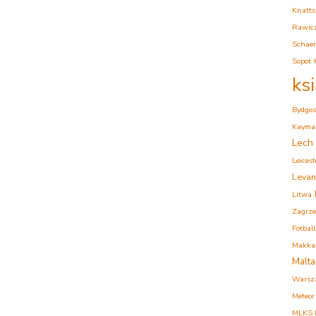
Knatts
Rawic
Schaer
Sopot
ks
Bydgos
Kaymak
Lech
Leicest
Levan
Litwa
Zagrz
Fotball
Makkab
Malta
Warsz
Meteor
MLKS K