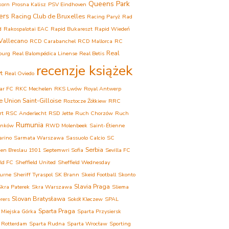
Queens Park
korn
Prosna Kalisz
PSV Eindhoven
ers
Racing Club de Bruxelles
Racing Paryż
Rad
d
Rakospalotai EAC
Rapid Bukareszt
Rapid Wiedeń
Vallecano
RCD Carabanchel
RCD Mallorca
RC
Real
ourg
Real Balompédica Linense
Real Betis
recenzje książek
t
Real Oviedo
ar FC
RKC Mechelen
RKS Lwów
Royal Antwerp
e Union Saint-Gilloise
Roztocze Żółkiew
RRC
rt
RSC Anderlecht
RSD Jette
Ruch Chorzów
Ruch
Rumunia
onków
RWD Molenbeek
Saint-Étienne
arino
Sarmata Warszawa
Sassuolo Calcio
SC
Serbia
ien Breslau 1901
Septemwri Sofia
Sevilla FC
eld FC
Sheffield United
Sheffield Wednesday
urne
Sheriff Tyraspol
SK Brann
Skeid Football
Skonto
Slavia Praga
Skra Paterek
Skra Warszawa
Sliema
Slovan Bratysława
rers
Sokół Kleczew
SPAL
Sparta Praga
 Miejska Górka
Sparta Przysiersk
 Rotterdam
Sparta Rudna
Sparta Wrocław
Sporting