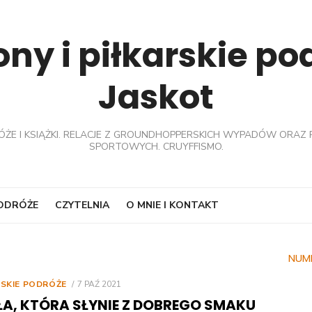
ny i piłkarskie p
Jaskot
ÓŻE I KSIĄŻKI. RELACJE Z GROUNDHOPPERSKICH WYPADÓW ORAZ 
SPORTOWYCH. CRUYFFISMO.
PODRÓŻE
CZYTELNIA
O MNIE I KONTAKT
NUM
POSTED
RSKIE PODRÓŻE
7 PAŹ 2021
ON
ŁA, KTÓRA SŁYNIE Z DOBREGO SMAKU