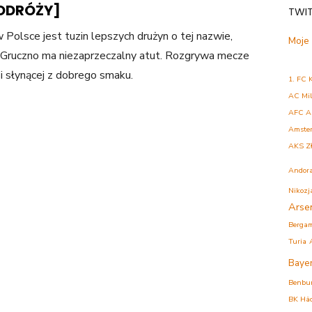
PODRÓŻY]
TWI
 Polsce jest tuzin lepszych drużyn o tej nazwie,
Moje
Gruczno ma niezaprzeczalny atut. Rozgrywa mecze
 słynącej z dobrego smaku.
1. FC 
AC Mi
AFC A
Amste
AKS Z
Andor
Nikozj
Arse
Berga
Turia
Baye
Benbu
BK Hä