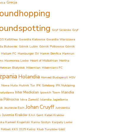
Grecja
wica
oundhopping
oundspotting
Gryf Sicienko
Gryf
GS Kallithea
Gwardia Katowice
Gwardia Warszawa
da Bukowiec
Górnik Lubin
Górnik Polkowice
Górnik
Hallam FC
Hamburger SV
Hamm Benfica
Hamrun
ns
Hasmonea Lwów
Heart of Midlothian
Hertha
Hetman Białystok
Hibernian
Hibernians FC
zpania
Holandia
Honved Budapeszt
HSV
k Nowa Huta
Hutnik Tur
IFK Goteborg
IFK Nyköping
Inter Mediolan
Irlandia
Bratysława
Ipswich Town
dia Północna
Iskra Zamość
Islandia
Jagiellonia
Johan Cruyff
tok
Jeunesse Esch
Jutrzenka
Juvenia Kraków
w
KAA Gent
Kabel Kraków
ka Kamień Krajeński
Kania Gostyn
Karpaty Lwów
 Fotball
KKS 1925 Kalisz
Klub Turystów Łódź