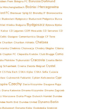
Borussia Dortmund
ubben Frem
Bologna FC
Bośnia i Hercegowina
ia Mönchengladbach
ford FC
Breslauer SpVg 02
Brondby IF
Bronowianka
w
Budowlani Bydgoszcz
Buducnost Podgorica
Burza
Bydgoszcz
Wieś Wielka
Bułgaria
Bytovia Bytów
 Kalisz
CD Leganes
CDR Moscardo
CD Serranos
CD
Celtic Glasgow
Cementarnica Skopje
CF Torre
Chelsea
e
Charlton
Charlton Athletic
inianka Chełmno
Chorwacja
Chrobry Głogów
Cibona
Como
eb
Clapton FC
Clepardia Kraków
Club Brugge
Cracovia
dia Piotrków Trybunalski
Croatia Berlin
Crystal
ng Schaerbeek
Crvena Zvezda Belgrad
e
CS Fola Esch
CSKA Kijów
CSKA Sofia
Cuiavia
Cypr
cław
Cukrownik Fabianki
Cyklon Kończewice
Czechy
ogóra
Dacia Kiszyniów
Daugava Ryga
k
Diana Katowice
Dinamo Kiszyniów
Dinamo Zagrzeb
rz Warszawa
Dukla Praga
Dulwich Hamlet
Dundee
Dynamo Berlin
ndee North End
Dundee United
o Bukareszt
Dynamo Kijów
Dyskobolia Grodzisk