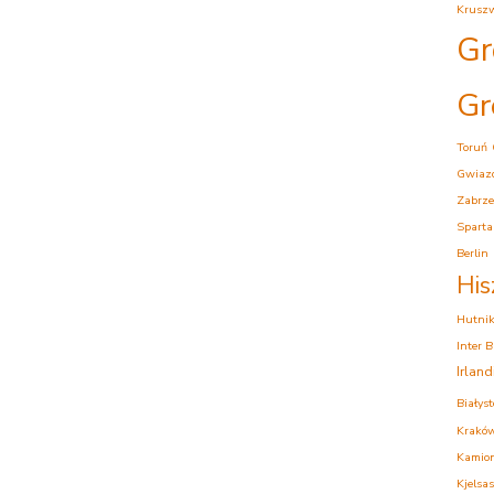
Krusz
Gr
Gr
Toruń
Gwiaz
Zabrze
Sparta
Berlin
His
Hutni
Inter 
Irlan
Białys
Krakó
Kamion
Kjelsas