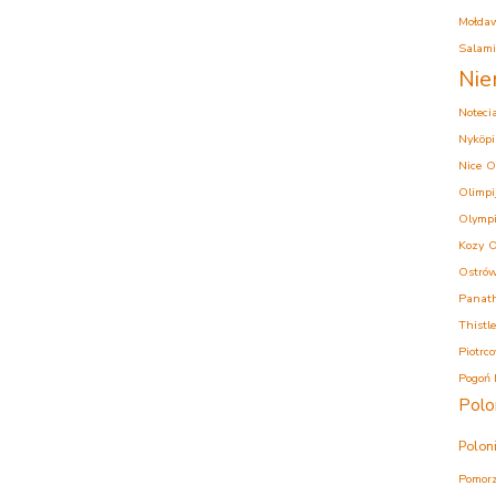
Mołda
Salam
Nie
Noteci
Nyköpi
Nice
O
Olimpi
Olympi
Kozy
O
Ostrów
Panath
Thistle
Piotrc
Pogoń 
Polo
Polon
Pomorz