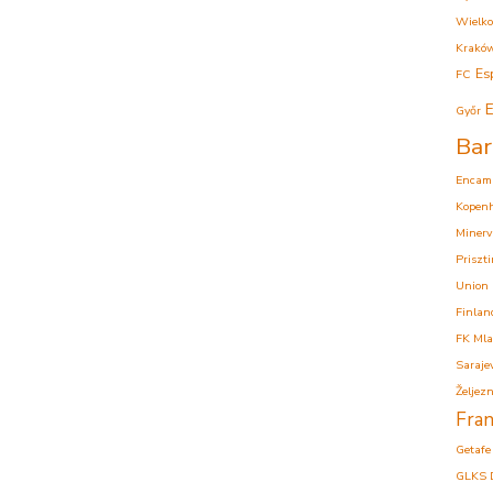
Wielko
Krakó
Es
FC
E
Győr
Bar
Encam
Kopen
Minerv
Priszt
Union
Finlan
FK Mla
Saraje
Željezn
Fran
Getafe
GLKS 