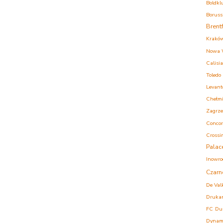
Boldkl
Boruss
Brent
Krakó
Nowa 
Calisia
Toledo
Levant
Chełm
Zagrz
Concor
Crossi
Palac
Inowro
Czarn
De Val
Druka
FC
Du
Dynam