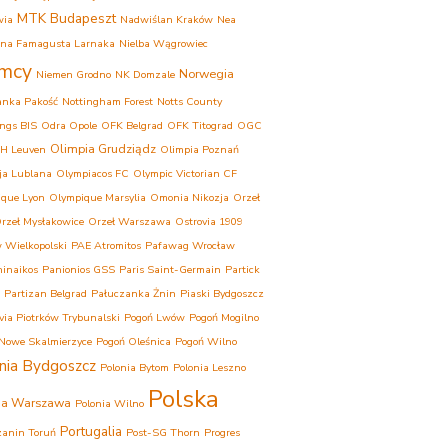
MTK Budapeszt
wia
Nadwiślan Kraków
Nea
ina Famagusta Larnaka
Nielba Wągrowiec
mcy
Norwegia
Niemen Grodno
NK Domzale
anka Pakość
Nottingham Forest
Notts County
ngs BIS
Odra Opole
OFK Belgrad
OFK Titograd
OGC
Olimpia Grudziądz
H Leuven
Olimpia Poznań
ja Lublana
Olympiacos FC
Olympic Victorian CF
que Lyon
Olympique Marsylia
Omonia Nikozja
Orzeł
rzeł Mysłakowice
Orzeł Warszawa
Ostrovia 1909
 Wielkopolski
PAE Atromitos
Pafawag Wrocław
inaikos
Panionios GSS
Paris Saint-Germain
Partick
Partizan Belgrad
Pałuczanka Żnin
Piaski Bydgoszcz
ovia Piotrków Trybunalski
Pogoń Lwów
Pogoń Mogilno
Nowe Skalmierzyce
Pogoń Oleśnica
Pogoń Wilno
nia Bydgoszcz
Polonia Bytom
Polonia Leszno
Polska
ia Warszawa
Polonia Wilno
Portugalia
anin Toruń
Post-SG Thorn
Progres