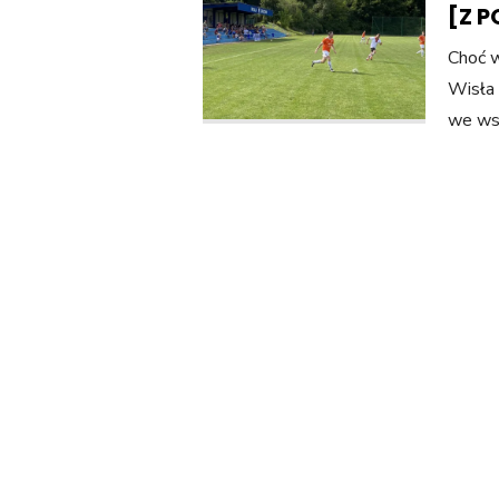
[Z 
Choć w
Wisła 
we wsi