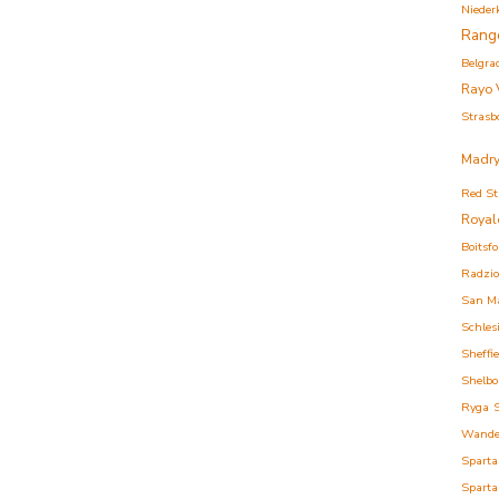
Nieder
Rang
Belgra
Rayo 
Strasb
Madry
Red St
Royal
Boitsfo
Radzi
San M
Schles
Sheffi
Shelbo
Ryga
Wande
Sparta
Sparta