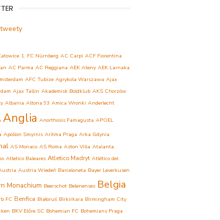
TTER
 tweety
Katowice
1. FC Nürnberg
AC Carpi
ACF Fiorentina
lan
AC Parma
AC Reggiana
AEK Ateny
AEK Larnaka
msterdam
AFC Tubize
Agrykola Warszawa
Ajax
rdam
Ajax Tallin
Akademisk Boldklub
AKS Chorzów
ły
Albania
Altona 93
Amica Wronki
Anderlecht
Anglia
a
Anorthosis Famagusta
APOEL
a
Apollon Smyrnis
Aritma Praga
Arka Gdynia
nal
AS Monaco
AS Roma
Aston Villa
Atalanta
Atletico Madryt
mo
Atletico Baleares
Atlético del
Austria
Austria Wiedeń
Barceloneta
Bayer Leverkusen
Belgia
rn Monachium
Beerschot
Belenenses
Benfica
rb FC
Białoruś
Birkirkara
Birmingham City
cken
BKV Előre SC
Bohemian FC
Bohemians Praga