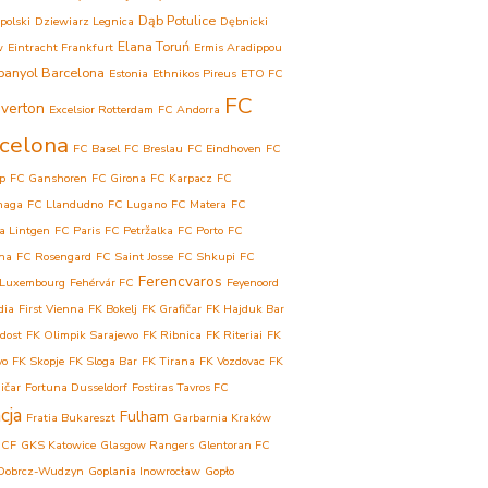
Dąb Potulice
polski
Dziewiarz Legnica
Dębnicki
Elana Toruń
w
Eintracht Frankfurt
Ermis Aradippou
panyol Barcelona
Estonia
Ethnikos Pireus
ETO FC
FC
verton
Excelsior Rotterdam
FC Andorra
celona
FC Basel
FC Breslau
FC Eindhoven
FC
p
FC Ganshoren
FC Girona
FC Karpacz
FC
haga
FC Llandudno
FC Lugano
FC Matera
FC
a Lintgen
FC Paris
FC Petržalka
FC Porto
FC
ina
FC Rosengard
FC Saint Josse
FC Shkupi
FC
Ferencvaros
 Luxembourg
Fehérvár FC
Feyenoord
dia
First Vienna
FK Bokelj
FK Grafičar
FK Hajduk Bar
dost
FK Olimpik Sarajewo
FK Ribnica
FK Riteriai
FK
vo
FK Skopje
FK Sloga Bar
FK Tirana
FK Vozdovac
FK
ičar
Fortuna Dusseldorf
Fostiras Tavros FC
cja
Fulham
Fratia Bukareszt
Garbarnia Kraków
 CF
GKS Katowice
Glasgow Rangers
Glentoran FC
Dobrcz-Wudzyn
Goplania Inowrocław
Gopło