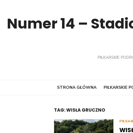
Skip
to
Numer 14 – Stadio
content
PIŁKARSKIE PODR
STRONA GŁÓWNA
PIŁKARSKIE 
TAG:
WISŁA GRUCZNO
PIŁKA
WIS