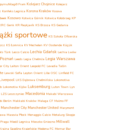
Kolejarz Chojnice
pyrnufélagið Fram
Kolejarz
Korona Kraków
z
Konfeks Legnica
Kosova
Kosowo
beek
Kotwica Górnik
Kotwica Kołobrzeg
KP
KRC Genk
KR Reykjavík
KS Brzoza
KS Gedania
iążki sportowe
KS Szkoła Oficerska
zcz
KS Łomnica
KV Mechelen
KV Oostende
Küçük
Lechia Gdańsk
lı Türk
Lecco Calcio
Lechia Lwów
 Poznań
Legia Warszawa
Leeds
Legia Chełmża
er City
Leiton Orient
Leopold FC
Levadia Tallin
te
Lewski Sofia
Leyton Orient
Lille OSC
Linfield FC
Liverpool
LKS Dąbrowa Chełmińska
Lokomotiva
Luksemburg
eb
Lokomotiw Kijów
Luton Town
Lyn
Macedonia
LZS Leszczyniec
Makabi Warszawa
i Berlin
Makkabi Kraków
Malaga CF
Malmo FF
Manchester City
Manchester United
Marymont
awa
Masovia Płock
Menaggio Calcio
Metalurg Skopje
Millwall
 Praga
Miedź Legnica
Mieszko Gniezno
rajna Sępólno Krajeńskie
Modena FC
Mornar Bar