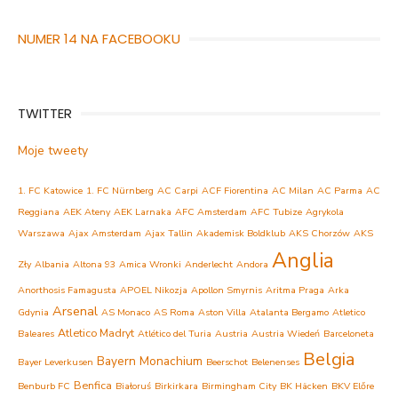
NUMER 14 NA FACEBOOKU
TWITTER
Moje tweety
1. FC Katowice
1. FC Nürnberg
AC Carpi
ACF Fiorentina
AC Milan
AC Parma
AC
Reggiana
AEK Ateny
AEK Larnaka
AFC Amsterdam
AFC Tubize
Agrykola
Warszawa
Ajax Amsterdam
Ajax Tallin
Akademisk Boldklub
AKS Chorzów
AKS
Anglia
Zły
Albania
Altona 93
Amica Wronki
Anderlecht
Andora
Anorthosis Famagusta
APOEL Nikozja
Apollon Smyrnis
Aritma Praga
Arka
Arsenal
Gdynia
AS Monaco
AS Roma
Aston Villa
Atalanta Bergamo
Atletico
Atletico Madryt
Baleares
Atlético del Turia
Austria
Austria Wiedeń
Barceloneta
Belgia
Bayern Monachium
Bayer Leverkusen
Beerschot
Belenenses
Benfica
Benburb FC
Białoruś
Birkirkara
Birmingham City
BK Häcken
BKV Előre