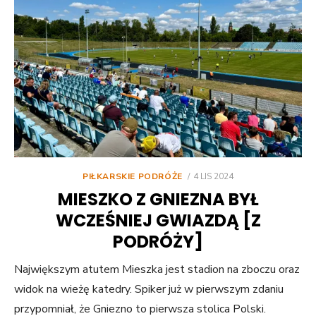
POSTED
PIŁKARSKIE PODRÓŻE
4 LIS 2024
ON
MIESZKO Z GNIEZNA BYŁ
WCZEŚNIEJ GWIAZDĄ [Z
PODRÓŻY]
Największym atutem Mieszka jest stadion na zboczu oraz
widok na wieżę katedry. Spiker już w pierwszym zdaniu
przypomniał, że Gniezno to pierwsza stolica Polski.