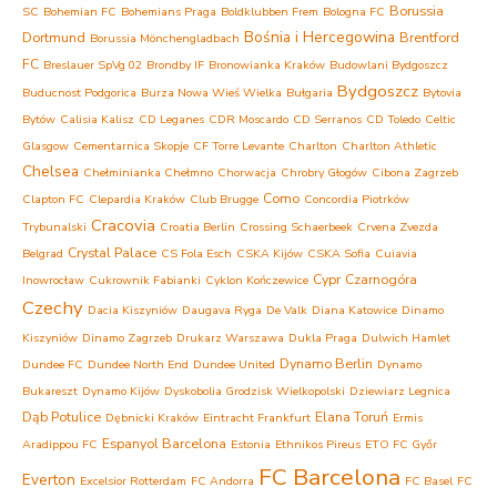
Borussia
SC
Bohemian FC
Bohemians Praga
Boldklubben Frem
Bologna FC
Bośnia i Hercegowina
Dortmund
Brentford
Borussia Mönchengladbach
FC
Breslauer SpVg 02
Brondby IF
Bronowianka Kraków
Budowlani Bydgoszcz
Bydgoszcz
Buducnost Podgorica
Burza Nowa Wieś Wielka
Bułgaria
Bytovia
Bytów
Calisia Kalisz
CD Leganes
CDR Moscardo
CD Serranos
CD Toledo
Celtic
Glasgow
Cementarnica Skopje
CF Torre Levante
Charlton
Charlton Athletic
Chelsea
Chełminianka Chełmno
Chorwacja
Chrobry Głogów
Cibona Zagrzeb
Como
Clapton FC
Clepardia Kraków
Club Brugge
Concordia Piotrków
Cracovia
Trybunalski
Croatia Berlin
Crossing Schaerbeek
Crvena Zvezda
Crystal Palace
Belgrad
CS Fola Esch
CSKA Kijów
CSKA Sofia
Cuiavia
Cypr
Czarnogóra
Inowrocław
Cukrownik Fabianki
Cyklon Kończewice
Czechy
Dacia Kiszyniów
Daugava Ryga
De Valk
Diana Katowice
Dinamo
Kiszyniów
Dinamo Zagrzeb
Drukarz Warszawa
Dukla Praga
Dulwich Hamlet
Dynamo Berlin
Dundee FC
Dundee North End
Dundee United
Dynamo
Bukareszt
Dynamo Kijów
Dyskobolia Grodzisk Wielkopolski
Dziewiarz Legnica
Dąb Potulice
Elana Toruń
Dębnicki Kraków
Eintracht Frankfurt
Ermis
Espanyol Barcelona
Aradippou FC
Estonia
Ethnikos Pireus
ETO FC Győr
FC Barcelona
Everton
Excelsior Rotterdam
FC Andorra
FC Basel
FC