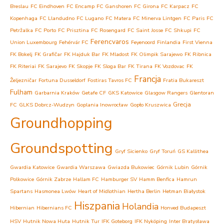
Breslau
FC Eindhoven
FC Encamp
FC Ganshoren
FC Girona
FC Karpacz
FC
Kopenhaga
FC Llandudno
FC Lugano
FC Matera
FC Minerva Lintgen
FC Paris
FC
Petržalka
FC Porto
FC Prisztina
FC Rosengard
FC Saint Josse
FC Shkupi
FC
Ferencvaros
Union Luxembourg
Fehérvár FC
Feyenoord
Finlandia
First Vienna
FK Bokelj
FK Grafičar
FK Hajduk Bar
FK Mladost
FK Olimpik Sarajewo
FK Ribnica
FK Riteriai
FK Sarajevo
FK Skopje
FK Sloga Bar
FK Tirana
FK Vozdovac
FK
Francja
Željezničar
Fortuna Dusseldorf
Fostiras Tavros FC
Fratia Bukareszt
Fulham
Garbarnia Kraków
Getafe CF
GKS Katowice
Glasgow Rangers
Glentoran
Grecja
FC
GLKS Dobrcz-Wudzyn
Goplania Inowrocław
Gopło Kruszwica
Groundhopping
Groundspotting
Gryf Sicienko
Gryf Toruń
GS Kallithea
Gwardia Katowice
Gwardia Warszawa
Gwiazda Bukowiec
Górnik Lubin
Górnik
Polkowice
Górnik Zabrze
Hallam FC
Hamburger SV
Hamm Benfica
Hamrun
Spartans
Hasmonea Lwów
Heart of Midlothian
Hertha Berlin
Hetman Białystok
Hiszpania
Holandia
Hibernian
Hibernians FC
Honved Budapeszt
HSV
Hutnik Nowa Huta
Hutnik Tur
IFK Goteborg
IFK Nyköping
Inter Bratysława