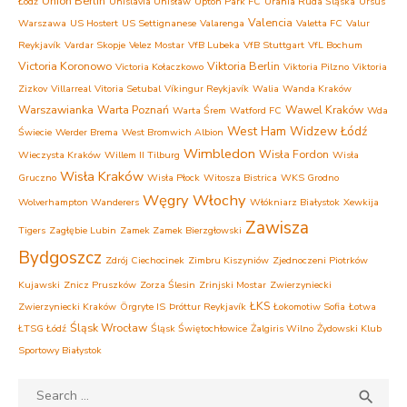
Union Berlin
Łódź
Unislavia Unisław
Upton Park FC
Urania Ruda Śląska
Ursus
Valencia
Warszawa
US Hostert
US Settignanese
Valarenga
Valetta FC
Valur
Reykjavík
Vardar Skopje
Velez Mostar
VfB Lubeka
VfB Stuttgart
VfL Bochum
Victoria Koronowo
Viktoria Berlin
Victoria Kołaczkowo
Viktoria Pilzno
Viktoria
Zizkov
Villarreal
Vitoria Setubal
Víkingur Reykjavík
Walia
Wanda Kraków
Warszawianka
Warta Poznań
Wawel Kraków
Warta Śrem
Watford FC
Wda
West Ham
Widzew Łódź
Świecie
Werder Brema
West Bromwich Albion
Wimbledon
Wisła Fordon
Wieczysta Kraków
Willem II Tilburg
Wisła
Wisła Kraków
Gruczno
Wisła Płock
Witosza Bistrica
WKS Grodno
Węgry
Włochy
Wolverhampton Wanderers
Włókniarz Białystok
Xewkija
Zawisza
Tigers
Zagłębie Lubin
Zamek Zamek Bierzgłowski
Bydgoszcz
Zdrój Ciechocinek
Zimbru Kiszyniów
Zjednoczeni Piotrków
Kujawski
Znicz Pruszków
Zorza Ślesin
Zrinjski Mostar
Zwierzyniecki
ŁKS
Zwierzyniecki Kraków
Örgryte IS
Þróttur Reykjavík
Łokomotiw Sofia
Łotwa
Śląsk Wrocław
ŁTSG Łódź
Śląsk Świętochłowice
Żalgiris Wilno
Żydowski Klub
Sportowy Białystok
Search
SEA
