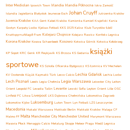
Inter Mediolan
Irlandia
Irlandia Północna
Ipswich Town
Iskra Zamość
Johan Cruyff
Islandia
Jagiellonia Białystok
Jeunesse Esch
Jutrzenka Kraków
Juvenia Kraków
KAA Gent
Kabel Kraków
Kamionka Kamień Krajeński
Kania
Gostyn
Karpaty Lwów
Kjelsas Fotball
KKS 1925 Kalisz
Klub Turystów Łódź
Kolejarz Chojnice
Knattspyrnufélagið Fram
Kolejarz Rawicz
Konfeks Legnica
Korona Kraków
Kosowo
Kosova Schaerbeek
Kotwica Górnik
Kotwica Kołobrzeg
książki
KP Sopot
KRC Genk
KR Reykjavík
KS Brzoza
KS Gedania
sportowe
KS Szkoła Oficerska Bydgoszcz
KS Łomnica
KV Mechelen
Lechia Gdańsk
KV Oostende
Küçük Kaymaklı Türk
Lecco Calcio
Lechia Lwów
Lech Poznań
Legia Warszawa
Leeds
Legia Chełmża
Leicester City
Leiton
Levante
Orient
Leopold FC
Levadia Tallin
Lewski Sofia
Leyton Orient
Lille OSC
Liverpool
Linfield FC
Litwa
LKS Dąbrowa Chełmińska
Lokomotiva Zagrzeb
Luksemburg
Lokomotiw Kijów
Luton Town
Lyn Fotball
LZS Leszczyniec
Macedonia
Makabi Warszawa
Makkabi Berlin
Makkabi Kraków
Malaga CF
Malta
Manchester City
Manchester United
Malmo FF
Marymont Warszawa
Masovia Płock
Menaggio Calcio
Metalurg Skopje
Meteor Praga
Miedź Legnica