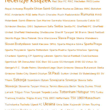
recenzje książek
Red Star FC
RKC Mechelen
RKS Lwów
Royale Union Saint-Gilloise
Royal Antwerp
Roztocze Żółkiew
RRC Boitsfort
Rumunia
RSC Anderlecht
RSD Jette
Ruch Chorzów
Ruch Radzionków
RWD
Molenbeek
Saint-Étienne
San Marino
Sarmata Warszawa
Sassuolo Calcio
SC
Serbia
Schlesien Breslau 1901
Septemwri Sofia
Sevilla FC
Sheffield FC
Sheffield
United
Sheffield Wednesday
Shelbourne
Sheriff Tyraspol
SK Brann
Skeid Football
Slavia Praga
Skonto Ryga
Skra Paterek
Skra Warszawa
Sliema Wanderers
Slovan Bratysława
Sparta Praga
Sokół Kleczew
SPAL
Sparta Miejska Górka
Sparta Przysiersk
Sparta Rotterdam
Sparta Rudna
Sparta Wrocław
Sporting
Charleroi
Sporting CP
Sporting Lokeren
Sportis Social Football Club Łochowo
Sportklub
SR Donaufeld
SSC Bari
SS Lazio
SS Monopoli 1966
SS Virtus
St.
George's F.C.
Stade Reims
Standard Liege
Start Gniezno
Steaua Bukareszt
Stella
St Pauli
Gniezno
Stoke City
Stomil Olsztyn
Sutton United
SV Babelsberg 03
SV
Szkocja
Szwajcaria
Szwecja
Thorn
Szombierki Bytom
Sławia Sofia
Słowacja
Słowenia
Tarpan Mrocza
Tennis Borussia Berlin
Teuta Durres
Third
Tottenham Hotspur
Lanark
Tiligul-Tiras Tyraspol
Torpedo Lwów
TPS Turku
TSV 1860 Monachium
Tramwaj Kraków
Triglav Kranj
TSG 1899 Hoffenheim
Ukraina
Tucholanka Tuchola
Ujpest FC
Unia Solec Kujawski
Union-Touring