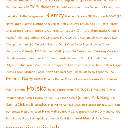
Millwall
Mieszko Gniezno
MLKS Krajna Sępólno Krajeńskie
Modena FC
Mornar
MTK Budapeszt
Bar
Mołdawia
Nadwiślan Kraków
Nea Salamina Famagusta
Niemcy
Norwegia
Larnaka
Nielba Wągrowiec
Niemen Grodno
NK Domzale
Notecianka Pakość
Nottingham Forest
Notts County
Nyköpings BIS
Odra Opole
Olimpia Grudziądz
OFK Belgrad
OFK Titograd
OGC Nice
OH Leuven
Olimpia
Poznań
Olimpija Lublana
Olympiacos FC
Olympic Victorian CF
Olympique Lyon
Olympique Marsylia
Omonia Nikozja
Orzeł Kozy
Orzeł Mysłakowice
Orzeł
Warszawa
Ostrovia 1909 Ostrów Wielkopolski
PAE Atromitos
Pafawag Wrocław
Panathinaikos
Panionios GSS
Paris Saint-Germain
Partick Thistle
Partizan
Belgrad
Pałuczanka Żnin
Piaski Bydgoszcz
Piotrcovia Piotrków Trybunalski
Pogoń
Lwów
Pogoń Mogilno
Pogoń Nowe Skalmierzyce
Pogoń Oleśnica
Pogoń Wilno
Polonia Bydgoszcz
Polonia Warszawa
Polonia Bytom
Polonia Leszno
Polska
Portugalia
Polonia Wilno
Pomorzanin Toruń
Post-SG Thorn
Queens Park Rangers
Progres Niederkorn
Prosna Kalisz
PSV Eindhoven
Racing Club de Bruxelles
Racing Paryż
Rad Belgrad
Rakospalotai EAC
Rapid
Rayo Vallecano
Bukareszt
Rapid Wiedeń
RCD Carabanchel
RCD Mallorca
RC
Real Madryt
Strasbourg
Real Balompédica Linense
Real Betis
Real Oviedo