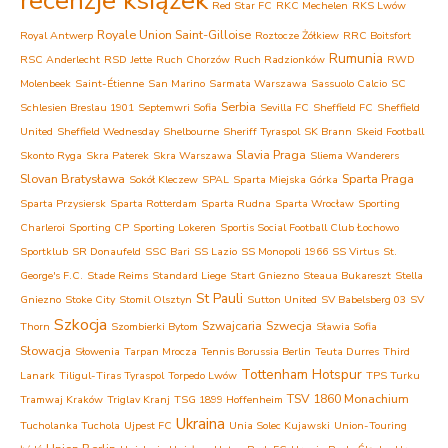
recenzje książek
Red Star FC
RKC Mechelen
RKS Lwów
Royale Union Saint-Gilloise
Royal Antwerp
Roztocze Żółkiew
RRC Boitsfort
Rumunia
RSC Anderlecht
RSD Jette
Ruch Chorzów
Ruch Radzionków
RWD
Molenbeek
Saint-Étienne
San Marino
Sarmata Warszawa
Sassuolo Calcio
SC
Serbia
Schlesien Breslau 1901
Septemwri Sofia
Sevilla FC
Sheffield FC
Sheffield
United
Sheffield Wednesday
Shelbourne
Sheriff Tyraspol
SK Brann
Skeid Football
Slavia Praga
Skonto Ryga
Skra Paterek
Skra Warszawa
Sliema Wanderers
Slovan Bratysława
Sparta Praga
Sokół Kleczew
SPAL
Sparta Miejska Górka
Sparta Przysiersk
Sparta Rotterdam
Sparta Rudna
Sparta Wrocław
Sporting
Charleroi
Sporting CP
Sporting Lokeren
Sportis Social Football Club Łochowo
Sportklub
SR Donaufeld
SSC Bari
SS Lazio
SS Monopoli 1966
SS Virtus
St.
George's F.C.
Stade Reims
Standard Liege
Start Gniezno
Steaua Bukareszt
Stella
St Pauli
Gniezno
Stoke City
Stomil Olsztyn
Sutton United
SV Babelsberg 03
SV
Szkocja
Szwajcaria
Szwecja
Thorn
Szombierki Bytom
Sławia Sofia
Słowacja
Słowenia
Tarpan Mrocza
Tennis Borussia Berlin
Teuta Durres
Third
Tottenham Hotspur
Lanark
Tiligul-Tiras Tyraspol
Torpedo Lwów
TPS Turku
TSV 1860 Monachium
Tramwaj Kraków
Triglav Kranj
TSG 1899 Hoffenheim
Ukraina
Tucholanka Tuchola
Ujpest FC
Unia Solec Kujawski
Union-Touring