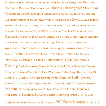
Borussia
SC
Bohemian FC
Bohemians Praga
Boldklubben Frem
Bologna FC
Bośnia i Hercegowina
Dortmund
Brentford
Borussia Mönchengladbach
FC
Breslauer SpVg 02
Brondby IF
Bronowianka Kraków
Budowlani Bydgoszcz
Bydgoszcz
Buducnost Podgorica
Burza Nowa Wieś Wielka
Bułgaria
Bytovia
Bytów
Calisia Kalisz
CD Leganes
CDR Moscardo
CD Serranos
CD Toledo
Celtic
Glasgow
Cementarnica Skopje
CF Torre Levante
Charlton
Charlton Athletic
Chelsea
Chełminianka Chełmno
Chorwacja
Chrobry Głogów
Cibona Zagrzeb
Como
Clapton FC
Clepardia Kraków
Club Brugge
Concordia Piotrków
Cracovia
Trybunalski
Croatia Berlin
Crossing Schaerbeek
Crvena Zvezda
Crystal Palace
Belgrad
CS Fola Esch
CSKA Kijów
CSKA Sofia
Cuiavia
Cypr
Czarnogóra
Inowrocław
Cukrownik Fabianki
Cyklon Kończewice
Czechy
Dacia Kiszyniów
Daugava Ryga
De Valk
Diana Katowice
Dinamo
Kiszyniów
Dinamo Zagrzeb
Drukarz Warszawa
Dukla Praga
Dulwich Hamlet
Dynamo Berlin
Dundee FC
Dundee North End
Dundee United
Dynamo
Bukareszt
Dynamo Kijów
Dyskobolia Grodzisk Wielkopolski
Dziewiarz Legnica
Dąb Potulice
Elana Toruń
Dębnicki Kraków
Eintracht Frankfurt
Ermis
Espanyol Barcelona
Aradippou FC
Estonia
Ethnikos Pireus
ETO FC Győr
FC Barcelona
Everton
Excelsior Rotterdam
FC Andorra
FC Basel
FC