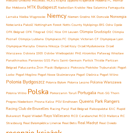
Millwall
Mieszko Gniezno
MLKS Krajna Sępólno Krajeńskie
Modena FC
Mornar
MTK Budapeszt
Bar
Mołdawia
Nadwiślan Kraków
Nea Salamina Famagusta
Niemcy
Norwegia
Larnaka
Nielba Wągrowiec
Niemen Grodno
NK Domzale
Notecianka Pakość
Nottingham Forest
Notts County
Nyköpings BIS
Odra Opole
Olimpia Grudziądz
OFK Belgrad
OFK Titograd
OGC Nice
OH Leuven
Olimpia
Poznań
Olimpija Lublana
Olympiacos FC
Olympic Victorian CF
Olympique Lyon
Olympique Marsylia
Omonia Nikozja
Orzeł Kozy
Orzeł Mysłakowice
Orzeł
Warszawa
Ostrovia 1909 Ostrów Wielkopolski
PAE Atromitos
Pafawag Wrocław
Panathinaikos
Panionios GSS
Paris Saint-Germain
Partick Thistle
Partizan
Belgrad
Pałuczanka Żnin
Piaski Bydgoszcz
Piotrcovia Piotrków Trybunalski
Pogoń
Lwów
Pogoń Mogilno
Pogoń Nowe Skalmierzyce
Pogoń Oleśnica
Pogoń Wilno
Polonia Bydgoszcz
Polonia Warszawa
Polonia Bytom
Polonia Leszno
Polska
Portugalia
Polonia Wilno
Pomorzanin Toruń
Post-SG Thorn
Queens Park Rangers
Progres Niederkorn
Prosna Kalisz
PSV Eindhoven
Racing Club de Bruxelles
Racing Paryż
Rad Belgrad
Rakospalotai EAC
Rapid
Rayo Vallecano
Bukareszt
Rapid Wiedeń
RCD Carabanchel
RCD Mallorca
RC
Real Madryt
Strasbourg
Real Balompédica Linense
Real Betis
Real Oviedo