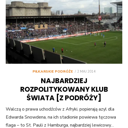
POSTED
PIŁKARSKIE PODRÓŻE
2 MAJ 2014
ON
NAJBARDZIEJ
ROZPOLITYKOWANY KLUB
ŚWIATA [Z PODRÓŻY]
Walczą o prawa uchodźców z Afryki, popierają azyl dla
Edwarda Snowdena, na ich stadionie powiewa tęczowa
flaga – to St. Pauli z Hamburga, najbardziej lewicowy…