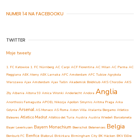
NUMER 14 NA FACEBOOKU
TWITTER
Moje tweety
1. FC Katowice
1. FC Nürnberg
AC Carpi
ACF Fiorentina
AC Milan
AC Parma
AC
Reggiana
AEK Ateny
AEK Larnaka
AFC Amsterdam
AFC Tubize
Agrykola
Warszawa
Ajax Amsterdam
Ajax Tallin
Akademisk Boldklub
AKS Chorzów
AKS
Anglia
Zły
Albania
Altona 93
Amica Wronki
Anderlecht
Andora
Anorthosis Famagusta
APOEL Nikozja
Apollon Smyrnis
Aritma Praga
Arka
Arsenal
Gdynia
AS Monaco
AS Roma
Aston Villa
Atalanta Bergamo
Atletico
Atletico Madryt
Baleares
Atlético del Turia
Austria
Austria Wiedeń
Barceloneta
Belgia
Bayern Monachium
Bayer Leverkusen
Beerschot
Belenenses
Benfica
Benburb FC
Białoruś
Birkirkara
Birmingham City
BK Häcken
BKV Előre