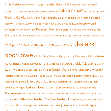
Inter Mediolan
Irlandia
Irlandia Północna
Ipswich Town
Iskra Zamość
Johan Cruyff
Islandia
Jagiellonia Białystok
Jeunesse Esch
Jutrzenka Kraków
Juvenia Kraków
KAA Gent
Kabel Kraków
Kamionka Kamień Krajeński
Kania
Gostyn
Karpaty Lwów
Kjelsas Fotball
KKS 1925 Kalisz
Klub Turystów Łódź
Kolejarz Chojnice
Knattspyrnufélagið Fram
Kolejarz Rawicz
Konfeks Legnica
Korona Kraków
Kosowo
Kosova Schaerbeek
Kotwica Górnik
Kotwica Kołobrzeg
książki
KP Sopot
KRC Genk
KR Reykjavík
KS Brzoza
KS Gedania
sportowe
KS Szkoła Oficerska Bydgoszcz
KS Łomnica
KV Mechelen
Lechia Gdańsk
KV Oostende
Küçük Kaymaklı Türk
Lecco Calcio
Lechia Lwów
Lech Poznań
Legia Warszawa
Leeds
Legia Chełmża
Leicester City
Leiton
Levante
Orient
Leopold FC
Levadia Tallin
Lewski Sofia
Leyton Orient
Lille OSC
Liverpool
Linfield FC
Litwa
LKS Dąbrowa Chełmińska
Lokomotiva Zagrzeb
Luksemburg
Lokomotiw Kijów
Luton Town
Lyn Fotball
LZS Leszczyniec
Macedonia
Makabi Warszawa
Makkabi Berlin
Makkabi Kraków
Malaga CF
Malta
Manchester City
Manchester United
Malmo FF
Marymont Warszawa
Masovia Płock
Menaggio Calcio
Metalurg Skopje
Meteor Praga
Miedź Legnica