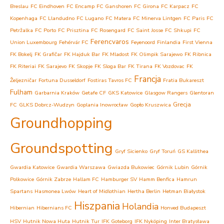
Breslau
FC Eindhoven
FC Encamp
FC Ganshoren
FC Girona
FC Karpacz
FC
Kopenhaga
FC Llandudno
FC Lugano
FC Matera
FC Minerva Lintgen
FC Paris
FC
Petržalka
FC Porto
FC Prisztina
FC Rosengard
FC Saint Josse
FC Shkupi
FC
Ferencvaros
Union Luxembourg
Fehérvár FC
Feyenoord
Finlandia
First Vienna
FK Bokelj
FK Grafičar
FK Hajduk Bar
FK Mladost
FK Olimpik Sarajewo
FK Ribnica
FK Riteriai
FK Sarajevo
FK Skopje
FK Sloga Bar
FK Tirana
FK Vozdovac
FK
Francja
Željezničar
Fortuna Dusseldorf
Fostiras Tavros FC
Fratia Bukareszt
Fulham
Garbarnia Kraków
Getafe CF
GKS Katowice
Glasgow Rangers
Glentoran
Grecja
FC
GLKS Dobrcz-Wudzyn
Goplania Inowrocław
Gopło Kruszwica
Groundhopping
Groundspotting
Gryf Sicienko
Gryf Toruń
GS Kallithea
Gwardia Katowice
Gwardia Warszawa
Gwiazda Bukowiec
Górnik Lubin
Górnik
Polkowice
Górnik Zabrze
Hallam FC
Hamburger SV
Hamm Benfica
Hamrun
Spartans
Hasmonea Lwów
Heart of Midlothian
Hertha Berlin
Hetman Białystok
Hiszpania
Holandia
Hibernian
Hibernians FC
Honved Budapeszt
HSV
Hutnik Nowa Huta
Hutnik Tur
IFK Goteborg
IFK Nyköping
Inter Bratysława