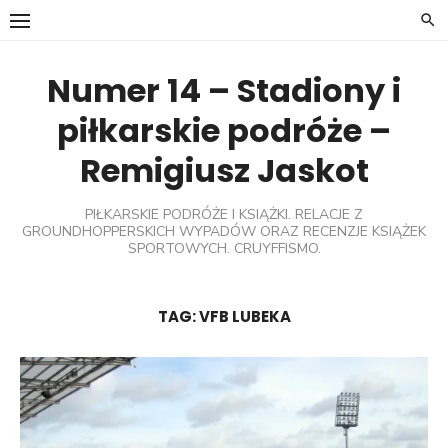
Skip
to
content
Numer 14 – Stadiony i
piłkarskie podróże –
Remigiusz Jaskot
PIŁKARSKIE PODRÓŻE I KSIĄŻKI. RELACJE Z
GROUNDHOPPERSKICH WYPADÓW ORAZ RECENZJE KSIĄŻEK
SPORTOWYCH. CRUYFFISMO.
TAG:
VFB LUBEKA