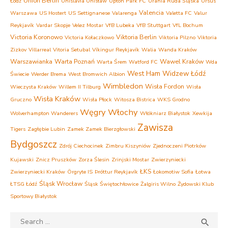
Union Berlin
Łódź
Unislavia Unisław
Upton Park FC
Urania Ruda Śląska
Ursus
Valencia
Warszawa
US Hostert
US Settignanese
Valarenga
Valetta FC
Valur
Reykjavík
Vardar Skopje
Velez Mostar
VfB Lubeka
VfB Stuttgart
VfL Bochum
Victoria Koronowo
Viktoria Berlin
Victoria Kołaczkowo
Viktoria Pilzno
Viktoria
Zizkov
Villarreal
Vitoria Setubal
Víkingur Reykjavík
Walia
Wanda Kraków
Warszawianka
Warta Poznań
Wawel Kraków
Warta Śrem
Watford FC
Wda
West Ham
Widzew Łódź
Świecie
Werder Brema
West Bromwich Albion
Wimbledon
Wisła Fordon
Wieczysta Kraków
Willem II Tilburg
Wisła
Wisła Kraków
Gruczno
Wisła Płock
Witosza Bistrica
WKS Grodno
Węgry
Włochy
Wolverhampton Wanderers
Włókniarz Białystok
Xewkija
Zawisza
Tigers
Zagłębie Lubin
Zamek Zamek Bierzgłowski
Bydgoszcz
Zdrój Ciechocinek
Zimbru Kiszyniów
Zjednoczeni Piotrków
Kujawski
Znicz Pruszków
Zorza Ślesin
Zrinjski Mostar
Zwierzyniecki
ŁKS
Zwierzyniecki Kraków
Örgryte IS
Þróttur Reykjavík
Łokomotiw Sofia
Łotwa
Śląsk Wrocław
ŁTSG Łódź
Śląsk Świętochłowice
Żalgiris Wilno
Żydowski Klub
Sportowy Białystok
Search
SEA
