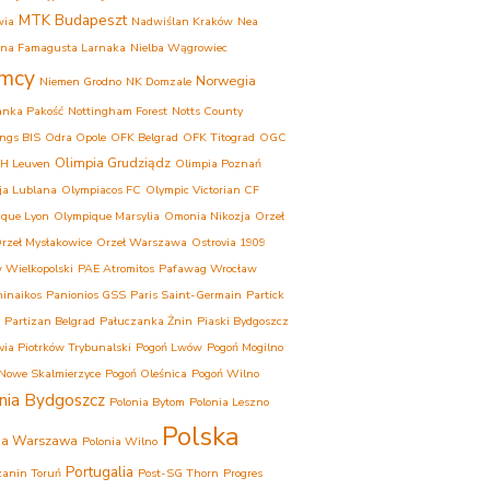
MTK Budapeszt
wia
Nadwiślan Kraków
Nea
ina Famagusta Larnaka
Nielba Wągrowiec
mcy
Norwegia
Niemen Grodno
NK Domzale
anka Pakość
Nottingham Forest
Notts County
ngs BIS
Odra Opole
OFK Belgrad
OFK Titograd
OGC
Olimpia Grudziądz
H Leuven
Olimpia Poznań
ja Lublana
Olympiacos FC
Olympic Victorian CF
que Lyon
Olympique Marsylia
Omonia Nikozja
Orzeł
rzeł Mysłakowice
Orzeł Warszawa
Ostrovia 1909
 Wielkopolski
PAE Atromitos
Pafawag Wrocław
inaikos
Panionios GSS
Paris Saint-Germain
Partick
Partizan Belgrad
Pałuczanka Żnin
Piaski Bydgoszcz
ovia Piotrków Trybunalski
Pogoń Lwów
Pogoń Mogilno
Nowe Skalmierzyce
Pogoń Oleśnica
Pogoń Wilno
nia Bydgoszcz
Polonia Bytom
Polonia Leszno
Polska
ia Warszawa
Polonia Wilno
Portugalia
anin Toruń
Post-SG Thorn
Progres