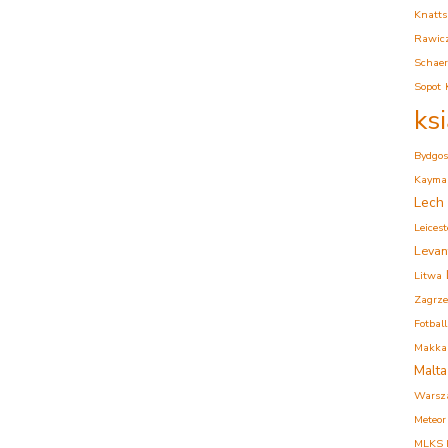
Knatts
Rawic
Schaer
Sopot
ks
Bydgos
Kaymak
Lech
Leicest
Levan
Litwa
Zagrz
Fotball
Makkab
Malta
Warsz
Meteor
MLKS K