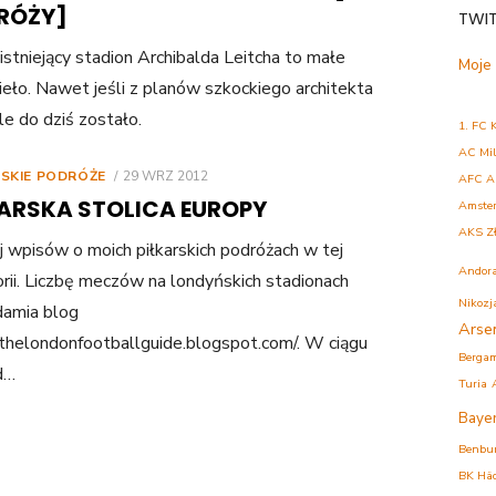
RÓŻY]
TWI
istniejący stadion Archibalda Leitcha to małe
Moje
ieło. Nawet jeśli z planów szkockiego architekta
le do dziś zostało.
1. FC 
AC Mi
POSTED
RSKIE PODRÓŻE
29 WRZ 2012
AFC A
ON
KARSKA STOLICA EUROPY
Amste
AKS Z
 wpisów o moich piłkarskich podróżach w tej
Andor
rii. Liczbę meczów na londyńskich stadionach
Nikozj
damia blog
Arse
/thelondonfootballguide.blogspot.com/. W ciągu
Berga
d…
Turia
Baye
Benbu
BK Hä