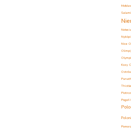
Mołda
Salam
Nie
Noteci
Nyköpi
Nice
O
Olimpi
Olympi
Kozy
O
Ostrów
Panath
Thistle
Piotrc
Pogoń 
Polo
Polon
Pomorz