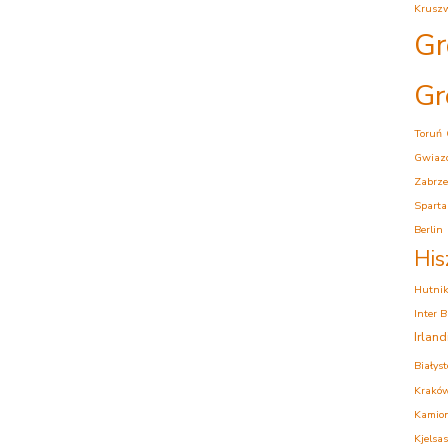
Krusz
Gr
Gr
Toruń
Gwiaz
Zabrze
Sparta
Berlin
His
Hutni
Inter 
Irlan
Białys
Krakó
Kamion
Kjelsas