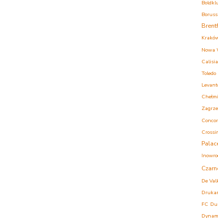
Boldkl
Boruss
Brent
Krakó
Nowa 
Calisia
Toledo
Levant
Chełm
Zagrz
Concor
Crossi
Palac
Inowro
Czarn
De Val
Druka
FC
Du
Dynam