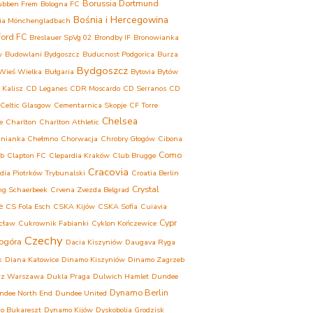
Borussia Dortmund
ubben Frem
Bologna FC
Bośnia i Hercegowina
ia Mönchengladbach
ford FC
Breslauer SpVg 02
Brondby IF
Bronowianka
w
Budowlani Bydgoszcz
Buducnost Podgorica
Burza
Bydgoszcz
Wieś Wielka
Bułgaria
Bytovia Bytów
 Kalisz
CD Leganes
CDR Moscardo
CD Serranos
CD
Celtic Glasgow
Cementarnica Skopje
CF Torre
Chelsea
e
Charlton
Charlton Athletic
inianka Chełmno
Chorwacja
Chrobry Głogów
Cibona
Como
eb
Clapton FC
Clepardia Kraków
Club Brugge
Cracovia
dia Piotrków Trybunalski
Croatia Berlin
Crystal
ng Schaerbeek
Crvena Zvezda Belgrad
e
CS Fola Esch
CSKA Kijów
CSKA Sofia
Cuiavia
Cypr
cław
Cukrownik Fabianki
Cyklon Kończewice
Czechy
ogóra
Dacia Kiszyniów
Daugava Ryga
k
Diana Katowice
Dinamo Kiszyniów
Dinamo Zagrzeb
rz Warszawa
Dukla Praga
Dulwich Hamlet
Dundee
Dynamo Berlin
ndee North End
Dundee United
o Bukareszt
Dynamo Kijów
Dyskobolia Grodzisk