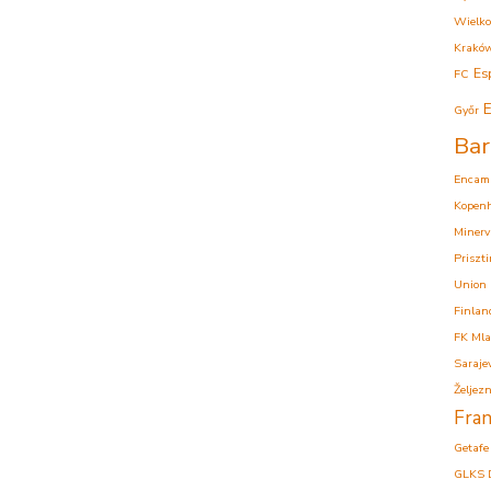
Wielko
Krakó
Es
FC
E
Győr
Bar
Encam
Kopen
Minerv
Priszt
Union
Finlan
FK Mla
Saraje
Željezn
Fran
Getafe
GLKS 