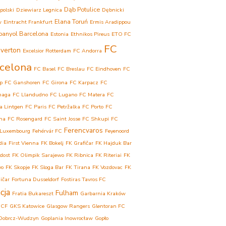
Dąb Potulice
polski
Dziewiarz Legnica
Dębnicki
Elana Toruń
w
Eintracht Frankfurt
Ermis Aradippou
panyol Barcelona
Estonia
Ethnikos Pireus
ETO FC
FC
verton
Excelsior Rotterdam
FC Andorra
celona
FC Basel
FC Breslau
FC Eindhoven
FC
p
FC Ganshoren
FC Girona
FC Karpacz
FC
haga
FC Llandudno
FC Lugano
FC Matera
FC
a Lintgen
FC Paris
FC Petržalka
FC Porto
FC
ina
FC Rosengard
FC Saint Josse
FC Shkupi
FC
Ferencvaros
 Luxembourg
Fehérvár FC
Feyenoord
dia
First Vienna
FK Bokelj
FK Grafičar
FK Hajduk Bar
dost
FK Olimpik Sarajewo
FK Ribnica
FK Riteriai
FK
vo
FK Skopje
FK Sloga Bar
FK Tirana
FK Vozdovac
FK
ičar
Fortuna Dusseldorf
Fostiras Tavros FC
cja
Fulham
Fratia Bukareszt
Garbarnia Kraków
 CF
GKS Katowice
Glasgow Rangers
Glentoran FC
Dobrcz-Wudzyn
Goplania Inowrocław
Gopło