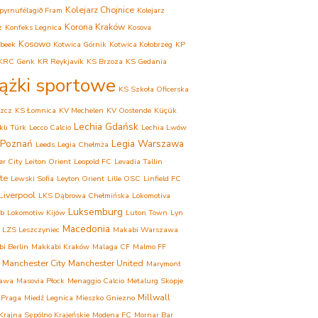
Kolejarz Chojnice
pyrnufélagið Fram
Kolejarz
Korona Kraków
z
Konfeks Legnica
Kosova
Kosowo
beek
Kotwica Górnik
Kotwica Kołobrzeg
KP
KRC Genk
KR Reykjavík
KS Brzoza
KS Gedania
iążki sportowe
KS Szkoła Oficerska
zcz
KS Łomnica
KV Mechelen
KV Oostende
Küçük
Lechia Gdańsk
lı Türk
Lecco Calcio
Lechia Lwów
 Poznań
Legia Warszawa
Leeds
Legia Chełmża
er City
Leiton Orient
Leopold FC
Levadia Tallin
te
Lewski Sofia
Leyton Orient
Lille OSC
Linfield FC
Liverpool
LKS Dąbrowa Chełmińska
Lokomotiva
Luksemburg
eb
Lokomotiw Kijów
Luton Town
Lyn
Macedonia
LZS Leszczyniec
Makabi Warszawa
i Berlin
Makkabi Kraków
Malaga CF
Malmo FF
Manchester City
Manchester United
Marymont
awa
Masovia Płock
Menaggio Calcio
Metalurg Skopje
Millwall
 Praga
Miedź Legnica
Mieszko Gniezno
rajna Sępólno Krajeńskie
Modena FC
Mornar Bar