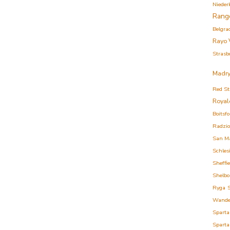
Nieder
Rang
Belgra
Rayo 
Strasb
Madry
Red St
Royal
Boitsfo
Radzi
San M
Schles
Sheffi
Shelbo
Ryga
Wande
Sparta
Sparta