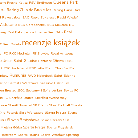
Queens Park
korn
Prosna Kalisz
PSV Eindhoven
ers
Racing Club de Bruxelles
Racing Paryż
Rad
d
Rakospalotai EAC
Rapid Bukareszt
Rapid Wiedeń
Vallecano
RCD Carabanchel
RCD Mallorca
RC
Real
ourg
Real Balompédica Linense
Real Betis
recenzje książek
t
Real Oviedo
ar FC
RKC Mechelen
RKS Lwów
Royal Antwerp
e Union Saint-Gilloise
Roztocze Żółkiew
RRC
rt
RSC Anderlecht
RSD Jette
Ruch Chorzów
Ruch
Rumunia
onków
RWD Molenbeek
Saint-Étienne
arino
Sarmata Warszawa
Sassuolo Calcio
SC
Serbia
ien Breslau 1901
Septemwri Sofia
Sevilla FC
eld FC
Sheffield United
Sheffield Wednesday
urne
Sheriff Tyraspol
SK Brann
Skeid Football
Skonto
Slavia Praga
Skra Paterek
Skra Warszawa
Sliema
Slovan Bratysława
rers
Sokół Kleczew
SPAL
Sparta Praga
 Miejska Górka
Sparta Przysiersk
 Rotterdam
Sparta Rudna
Sparta Wrocław
Sporting