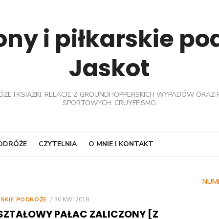
ny i piłkarskie p
Jaskot
ÓŻE I KSIĄŻKI. RELACJE Z GROUNDHOPPERSKICH WYPADÓW ORAZ 
SPORTOWYCH. CRUYFFISMO.
PODRÓŻE
CZYTELNIA
O MNIE I KONTAKT
NUM
POSTED
RSKIE PODRÓŻE
30 KWI 2018
ON
SZTAŁOWY PAŁAC ZALICZONY [Z