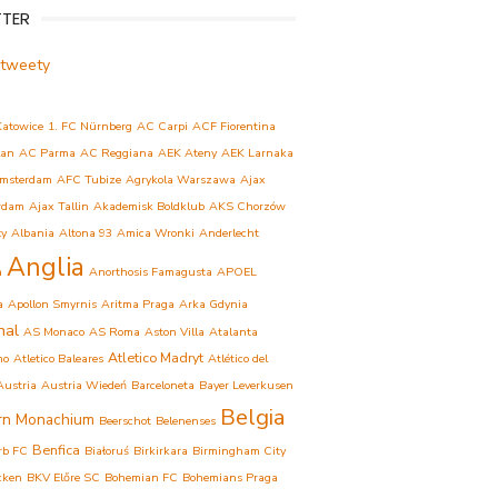
TTER
 tweety
Katowice
1. FC Nürnberg
AC Carpi
ACF Fiorentina
lan
AC Parma
AC Reggiana
AEK Ateny
AEK Larnaka
msterdam
AFC Tubize
Agrykola Warszawa
Ajax
rdam
Ajax Tallin
Akademisk Boldklub
AKS Chorzów
ły
Albania
Altona 93
Amica Wronki
Anderlecht
Anglia
a
Anorthosis Famagusta
APOEL
a
Apollon Smyrnis
Aritma Praga
Arka Gdynia
nal
AS Monaco
AS Roma
Aston Villa
Atalanta
Atletico Madryt
mo
Atletico Baleares
Atlético del
Austria
Austria Wiedeń
Barceloneta
Bayer Leverkusen
Belgia
rn Monachium
Beerschot
Belenenses
Benfica
rb FC
Białoruś
Birkirkara
Birmingham City
cken
BKV Előre SC
Bohemian FC
Bohemians Praga