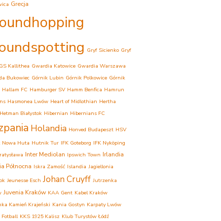
Grecja
wica
oundhopping
oundspotting
Gryf Sicienko
Gryf
GS Kallithea
Gwardia Katowice
Gwardia Warszawa
da Bukowiec
Górnik Lubin
Górnik Polkowice
Górnik
Hallam FC
Hamburger SV
Hamm Benfica
Hamrun
ns
Hasmonea Lwów
Heart of Midlothian
Hertha
Hetman Białystok
Hibernian
Hibernians FC
zpania
Holandia
Honved Budapeszt
HSV
k Nowa Huta
Hutnik Tur
IFK Goteborg
IFK Nyköping
Inter Mediolan
Irlandia
Bratysława
Ipswich Town
dia Północna
Iskra Zamość
Islandia
Jagiellonia
Johan Cruyff
tok
Jeunesse Esch
Jutrzenka
Juvenia Kraków
w
KAA Gent
Kabel Kraków
ka Kamień Krajeński
Kania Gostyn
Karpaty Lwów
 Fotball
KKS 1925 Kalisz
Klub Turystów Łódź