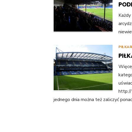
POD
Każdy 
arcydz
niewie
PIŁKA
PIŁ
Więcej
katego
uświa
http:/
jednego dnia można też zaliczyć pona