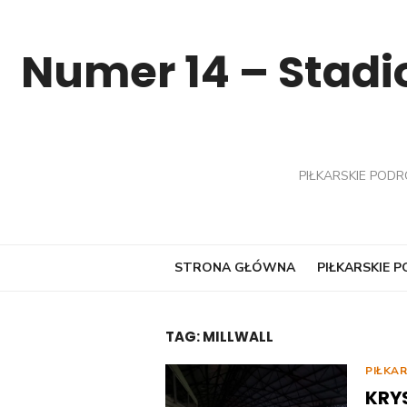
Skip
to
Numer 14 – Stadio
content
PIŁKARSKIE PODR
STRONA GŁÓWNA
PIŁKARSKIE 
TAG:
MILLWALL
PIŁKA
KRY