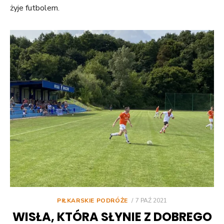
żyje futbolem.
POSTED
PIŁKARSKIE PODRÓŻE
7 PAŹ 2021
ON
WISŁA, KTÓRA SŁYNIE Z DOBREGO