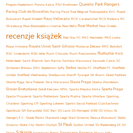
Queens Park Rangers
Progres Niederkorn
Prosna Kalisz
PSV Eindhoven
Racing Club de Bruxelles
Racing Paryż
Rad Belgrad
Rakospalotai EAC
Rapid
Rayo Vallecano
Bukareszt
Rapid Wiedeń
RCD Carabanchel
RCD Mallorca
RC
Real Madryt
Strasbourg
Real Balompédica Linense
Real Betis
Real Oviedo
recenzje książek
Red Star FC
RKC Mechelen
RKS Lwów
Royale Union Saint-Gilloise
Royal Antwerp
Roztocze Żółkiew
RRC Boitsfort
Rumunia
RSC Anderlecht
RSD Jette
Ruch Chorzów
Ruch Radzionków
RWD
Molenbeek
Saint-Étienne
San Marino
Sarmata Warszawa
Sassuolo Calcio
SC
Serbia
Schlesien Breslau 1901
Septemwri Sofia
Sevilla FC
Sheffield FC
Sheffield
United
Sheffield Wednesday
Shelbourne
Sheriff Tyraspol
SK Brann
Skeid Football
Slavia Praga
Skonto Ryga
Skra Paterek
Skra Warszawa
Sliema Wanderers
Slovan Bratysława
Sparta Praga
Sokół Kleczew
SPAL
Sparta Miejska Górka
Sparta Przysiersk
Sparta Rotterdam
Sparta Rudna
Sparta Wrocław
Sporting
Charleroi
Sporting CP
Sporting Lokeren
Sportis Social Football Club Łochowo
Sportklub
SR Donaufeld
SSC Bari
SS Lazio
SS Monopoli 1966
SS Virtus
St.
George's F.C.
Stade Reims
Standard Liege
Start Gniezno
Steaua Bukareszt
Stella
St Pauli
Gniezno
Stoke City
Stomil Olsztyn
Sutton United
SV Babelsberg 03
SV
Szkocja
Szwajcaria
Szwecja
Thorn
Szombierki Bytom
Sławia Sofia