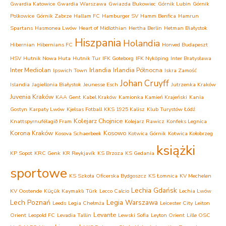
Gwardia Katowice
Gwardia Warszawa
Gwiazda Bukowiec
Górnik Lubin
Górnik
Polkowice
Górnik Zabrze
Hallam FC
Hamburger SV
Hamm Benfica
Hamrun
Spartans
Hasmonea Lwów
Heart of Midlothian
Hertha Berlin
Hetman Białystok
Hiszpania
Holandia
Hibernian
Hibernians FC
Honved Budapeszt
HSV
Hutnik Nowa Huta
Hutnik Tur
IFK Goteborg
IFK Nyköping
Inter Bratysława
Inter Mediolan
Irlandia
Irlandia Północna
Ipswich Town
Iskra Zamość
Johan Cruyff
Islandia
Jagiellonia Białystok
Jeunesse Esch
Jutrzenka Kraków
Juvenia Kraków
KAA Gent
Kabel Kraków
Kamionka Kamień Krajeński
Kania
Gostyn
Karpaty Lwów
Kjelsas Fotball
KKS 1925 Kalisz
Klub Turystów Łódź
Kolejarz Chojnice
Knattspyrnufélagið Fram
Kolejarz Rawicz
Konfeks Legnica
Korona Kraków
Kosowo
Kosova Schaerbeek
Kotwica Górnik
Kotwica Kołobrzeg
książki
KP Sopot
KRC Genk
KR Reykjavík
KS Brzoza
KS Gedania
sportowe
KS Szkoła Oficerska Bydgoszcz
KS Łomnica
KV Mechelen
Lechia Gdańsk
KV Oostende
Küçük Kaymaklı Türk
Lecco Calcio
Lechia Lwów
Lech Poznań
Legia Warszawa
Leeds
Legia Chełmża
Leicester City
Leiton
Levante
Orient
Leopold FC
Levadia Tallin
Lewski Sofia
Leyton Orient
Lille OSC