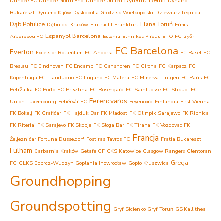
Dynamo Berlin
Dundee FC
Dundee North End
Dundee United
Dynamo
Bukareszt
Dynamo Kijów
Dyskobolia Grodzisk Wielkopolski
Dziewiarz Legnica
Dąb Potulice
Elana Toruń
Dębnicki Kraków
Eintracht Frankfurt
Ermis
Espanyol Barcelona
Aradippou FC
Estonia
Ethnikos Pireus
ETO FC Győr
FC Barcelona
Everton
Excelsior Rotterdam
FC Andorra
FC Basel
FC
Breslau
FC Eindhoven
FC Encamp
FC Ganshoren
FC Girona
FC Karpacz
FC
Kopenhaga
FC Llandudno
FC Lugano
FC Matera
FC Minerva Lintgen
FC Paris
FC
Petržalka
FC Porto
FC Prisztina
FC Rosengard
FC Saint Josse
FC Shkupi
FC
Ferencvaros
Union Luxembourg
Fehérvár FC
Feyenoord
Finlandia
First Vienna
FK Bokelj
FK Grafičar
FK Hajduk Bar
FK Mladost
FK Olimpik Sarajewo
FK Ribnica
FK Riteriai
FK Sarajevo
FK Skopje
FK Sloga Bar
FK Tirana
FK Vozdovac
FK
Francja
Željezničar
Fortuna Dusseldorf
Fostiras Tavros FC
Fratia Bukareszt
Fulham
Garbarnia Kraków
Getafe CF
GKS Katowice
Glasgow Rangers
Glentoran
Grecja
FC
GLKS Dobrcz-Wudzyn
Goplania Inowrocław
Gopło Kruszwica
Groundhopping
Groundspotting
Gryf Sicienko
Gryf Toruń
GS Kallithea