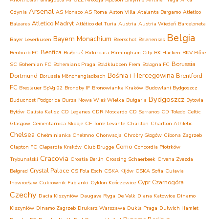
Arsenal
Gdynia
AS Monaco
AS Roma
Aston Villa
Atalanta Bergamo
Atletico
Atletico Madryt
Baleares
Atlético del Turia
Austria
Austria Wiedeń
Barceloneta
Belgia
Bayern Monachium
Bayer Leverkusen
Beerschot
Belenenses
Benfica
Benburb FC
Białoruś
Birkirkara
Birmingham City
BK Häcken
BKV Előre
Borussia
SC
Bohemian FC
Bohemians Praga
Boldklubben Frem
Bologna FC
Bośnia i Hercegowina
Dortmund
Brentford
Borussia Mönchengladbach
FC
Breslauer SpVg 02
Brondby IF
Bronowianka Kraków
Budowlani Bydgoszcz
Bydgoszcz
Buducnost Podgorica
Burza Nowa Wieś Wielka
Bułgaria
Bytovia
Bytów
Calisia Kalisz
CD Leganes
CDR Moscardo
CD Serranos
CD Toledo
Celtic
Glasgow
Cementarnica Skopje
CF Torre Levante
Charlton
Charlton Athletic
Chelsea
Chełminianka Chełmno
Chorwacja
Chrobry Głogów
Cibona Zagrzeb
Como
Clapton FC
Clepardia Kraków
Club Brugge
Concordia Piotrków
Cracovia
Trybunalski
Croatia Berlin
Crossing Schaerbeek
Crvena Zvezda
Crystal Palace
Belgrad
CS Fola Esch
CSKA Kijów
CSKA Sofia
Cuiavia
Cypr
Czarnogóra
Inowrocław
Cukrownik Fabianki
Cyklon Kończewice
Czechy
Dacia Kiszyniów
Daugava Ryga
De Valk
Diana Katowice
Dinamo
Kiszyniów
Dinamo Zagrzeb
Drukarz Warszawa
Dukla Praga
Dulwich Hamlet