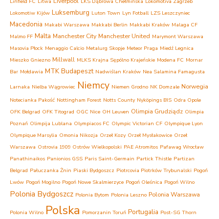
Liverpool
Linfield FC
Litwa
LKS Dąbrowa Chełmińska
Lokomotiva Zagrzeb
Luksemburg
Lokomotiw Kijów
Luton Town
Lyn Fotball
LZS Leszczyniec
Macedonia
Makabi Warszawa
Makkabi Berlin
Makkabi Kraków
Malaga CF
Malta
Manchester City
Manchester United
Malmo FF
Marymont Warszawa
Masovia Płock
Menaggio Calcio
Metalurg Skopje
Meteor Praga
Miedź Legnica
Millwall
Mieszko Gniezno
MLKS Krajna Sępólno Krajeńskie
Modena FC
Mornar
MTK Budapeszt
Bar
Mołdawia
Nadwiślan Kraków
Nea Salamina Famagusta
Niemcy
Norwegia
Larnaka
Nielba Wągrowiec
Niemen Grodno
NK Domzale
Notecianka Pakość
Nottingham Forest
Notts County
Nyköpings BIS
Odra Opole
Olimpia Grudziądz
OFK Belgrad
OFK Titograd
OGC Nice
OH Leuven
Olimpia
Poznań
Olimpija Lublana
Olympiacos FC
Olympic Victorian CF
Olympique Lyon
Olympique Marsylia
Omonia Nikozja
Orzeł Kozy
Orzeł Mysłakowice
Orzeł
Warszawa
Ostrovia 1909 Ostrów Wielkopolski
PAE Atromitos
Pafawag Wrocław
Panathinaikos
Panionios GSS
Paris Saint-Germain
Partick Thistle
Partizan
Belgrad
Pałuczanka Żnin
Piaski Bydgoszcz
Piotrcovia Piotrków Trybunalski
Pogoń
Lwów
Pogoń Mogilno
Pogoń Nowe Skalmierzyce
Pogoń Oleśnica
Pogoń Wilno
Polonia Bydgoszcz
Polonia Warszawa
Polonia Bytom
Polonia Leszno
Polska
Portugalia
Polonia Wilno
Pomorzanin Toruń
Post-SG Thorn