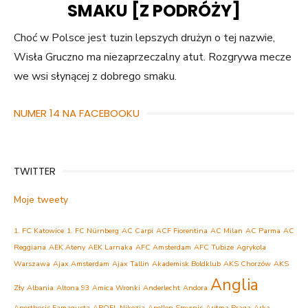
SMAKU [Z PODRÓŻY]
Choć w Polsce jest tuzin lepszych drużyn o tej nazwie,
Wisła Gruczno ma niezaprzeczalny atut. Rozgrywa mecze
we wsi słynącej z dobrego smaku.
NUMER 14 NA FACEBOOKU
TWITTER
Moje tweety
1. FC Katowice
1. FC Nürnberg
AC Carpi
ACF Fiorentina
AC Milan
AC Parma
AC
Reggiana
AEK Ateny
AEK Larnaka
AFC Amsterdam
AFC Tubize
Agrykola
Warszawa
Ajax Amsterdam
Ajax Tallin
Akademisk Boldklub
AKS Chorzów
AKS
Anglia
Zły
Albania
Altona 93
Amica Wronki
Anderlecht
Andora
Anorthosis Famagusta
APOEL Nikozja
Apollon Smyrnis
Aritma Praga
Arka