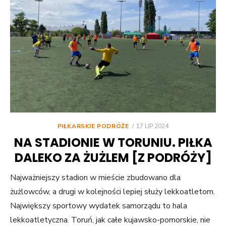
POSTED
PIŁKARSKIE PODRÓŻE
17 LIP 2024
ON
NA STADIONIE W TORUNIU. PIŁKA
DALEKO ZA ŻUŻLEM [Z PODRÓŻY]
Najważniejszy stadion w mieście zbudowano dla
żużlowców, a drugi w kolejności lepiej służy lekkoatletom.
Największy sportowy wydatek samorządu to hala
lekkoatletyczna. Toruń, jak całe kujawsko-pomorskie, nie