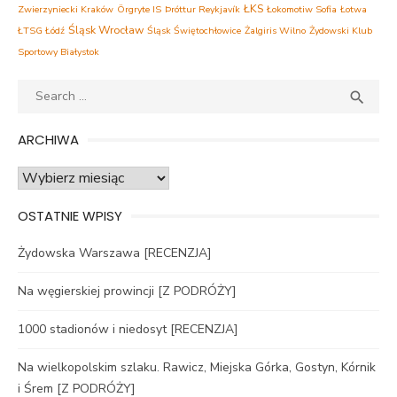
ŁKS
Zwierzyniecki Kraków
Örgryte IS
Þróttur Reykjavík
Łokomotiw Sofia
Łotwa
Śląsk Wrocław
ŁTSG Łódź
Śląsk Świętochłowice
Żalgiris Wilno
Żydowski Klub
Sportowy Białystok
Search
SEA

for:
ARCHIWA
Archiwa
OSTATNIE WPISY
Żydowska Warszawa [RECENZJA]
Na węgierskiej prowincji [Z PODRÓŻY]
1000 stadionów i niedosyt [RECENZJA]
Na wielkopolskim szlaku. Rawicz, Miejska Górka, Gostyn, Kórnik
i Śrem [Z PODRÓŻY]