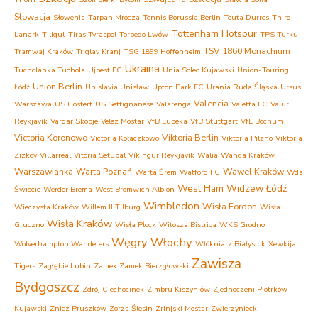
Słowacja
Słowenia
Tarpan Mrocza
Tennis Borussia Berlin
Teuta Durres
Third
Tottenham Hotspur
Lanark
Tiligul-Tiras Tyraspol
Torpedo Lwów
TPS Turku
TSV 1860 Monachium
Tramwaj Kraków
Triglav Kranj
TSG 1899 Hoffenheim
Ukraina
Tucholanka Tuchola
Ujpest FC
Unia Solec Kujawski
Union-Touring
Union Berlin
Łódź
Unislavia Unisław
Upton Park FC
Urania Ruda Śląska
Ursus
Valencia
Warszawa
US Hostert
US Settignanese
Valarenga
Valetta FC
Valur
Reykjavík
Vardar Skopje
Velez Mostar
VfB Lubeka
VfB Stuttgart
VfL Bochum
Victoria Koronowo
Viktoria Berlin
Victoria Kołaczkowo
Viktoria Pilzno
Viktoria
Zizkov
Villarreal
Vitoria Setubal
Víkingur Reykjavík
Walia
Wanda Kraków
Warszawianka
Warta Poznań
Wawel Kraków
Warta Śrem
Watford FC
Wda
West Ham
Widzew Łódź
Świecie
Werder Brema
West Bromwich Albion
Wimbledon
Wisła Fordon
Wieczysta Kraków
Willem II Tilburg
Wisła
Wisła Kraków
Gruczno
Wisła Płock
Witosza Bistrica
WKS Grodno
Węgry
Włochy
Wolverhampton Wanderers
Włókniarz Białystok
Xewkija
Zawisza
Tigers
Zagłębie Lubin
Zamek Zamek Bierzgłowski
Bydgoszcz
Zdrój Ciechocinek
Zimbru Kiszyniów
Zjednoczeni Piotrków
Kujawski
Znicz Pruszków
Zorza Ślesin
Zrinjski Mostar
Zwierzyniecki