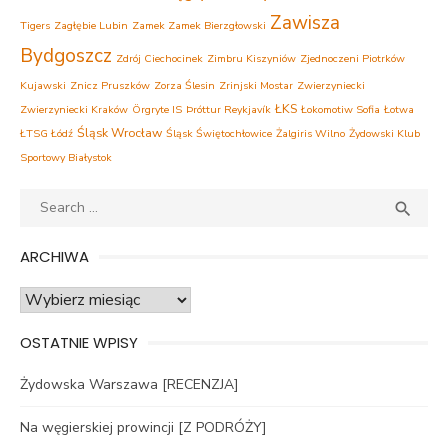
Zawisza
Tigers
Zagłębie Lubin
Zamek Zamek Bierzgłowski
Bydgoszcz
Zdrój Ciechocinek
Zimbru Kiszyniów
Zjednoczeni Piotrków
Kujawski
Znicz Pruszków
Zorza Ślesin
Zrinjski Mostar
Zwierzyniecki
ŁKS
Zwierzyniecki Kraków
Örgryte IS
Þróttur Reykjavík
Łokomotiw Sofia
Łotwa
Śląsk Wrocław
ŁTSG Łódź
Śląsk Świętochłowice
Żalgiris Wilno
Żydowski Klub
Sportowy Białystok
Search
SEA

for:
ARCHIWA
Archiwa
OSTATNIE WPISY
Żydowska Warszawa [RECENZJA]
Na węgierskiej prowincji [Z PODRÓŻY]