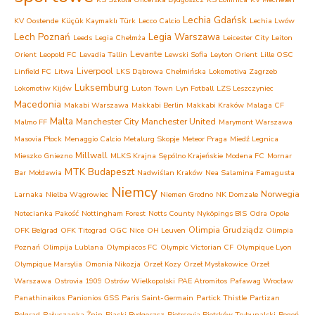
Lechia Gdańsk
KV Oostende
Küçük Kaymaklı Türk
Lecco Calcio
Lechia Lwów
Lech Poznań
Legia Warszawa
Leeds
Legia Chełmża
Leicester City
Leiton
Levante
Orient
Leopold FC
Levadia Tallin
Lewski Sofia
Leyton Orient
Lille OSC
Liverpool
Linfield FC
Litwa
LKS Dąbrowa Chełmińska
Lokomotiva Zagrzeb
Luksemburg
Lokomotiw Kijów
Luton Town
Lyn Fotball
LZS Leszczyniec
Macedonia
Makabi Warszawa
Makkabi Berlin
Makkabi Kraków
Malaga CF
Malta
Manchester City
Manchester United
Malmo FF
Marymont Warszawa
Masovia Płock
Menaggio Calcio
Metalurg Skopje
Meteor Praga
Miedź Legnica
Millwall
Mieszko Gniezno
MLKS Krajna Sępólno Krajeńskie
Modena FC
Mornar
MTK Budapeszt
Bar
Mołdawia
Nadwiślan Kraków
Nea Salamina Famagusta
Niemcy
Norwegia
Larnaka
Nielba Wągrowiec
Niemen Grodno
NK Domzale
Notecianka Pakość
Nottingham Forest
Notts County
Nyköpings BIS
Odra Opole
Olimpia Grudziądz
OFK Belgrad
OFK Titograd
OGC Nice
OH Leuven
Olimpia
Poznań
Olimpija Lublana
Olympiacos FC
Olympic Victorian CF
Olympique Lyon
Olympique Marsylia
Omonia Nikozja
Orzeł Kozy
Orzeł Mysłakowice
Orzeł
Warszawa
Ostrovia 1909 Ostrów Wielkopolski
PAE Atromitos
Pafawag Wrocław
Panathinaikos
Panionios GSS
Paris Saint-Germain
Partick Thistle
Partizan
Belgrad
Pałuczanka Żnin
Piaski Bydgoszcz
Piotrcovia Piotrków Trybunalski
Pogoń