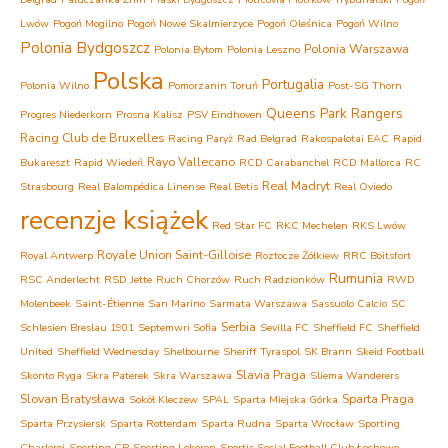
Lwów
Pogoń Mogilno
Pogoń Nowe Skalmierzyce
Pogoń Oleśnica
Pogoń Wilno
Polonia Bydgoszcz
Polonia Warszawa
Polonia Bytom
Polonia Leszno
Polska
Portugalia
Polonia Wilno
Pomorzanin Toruń
Post-SG Thorn
Queens Park Rangers
Progres Niederkorn
Prosna Kalisz
PSV Eindhoven
Racing Club de Bruxelles
Racing Paryż
Rad Belgrad
Rakospalotai EAC
Rapid
Rayo Vallecano
Bukareszt
Rapid Wiedeń
RCD Carabanchel
RCD Mallorca
RC
Real Madryt
Strasbourg
Real Balompédica Linense
Real Betis
Real Oviedo
recenzje książek
Red Star FC
RKC Mechelen
RKS Lwów
Royale Union Saint-Gilloise
Royal Antwerp
Roztocze Żółkiew
RRC Boitsfort
Rumunia
RSC Anderlecht
RSD Jette
Ruch Chorzów
Ruch Radzionków
RWD
Molenbeek
Saint-Étienne
San Marino
Sarmata Warszawa
Sassuolo Calcio
SC
Serbia
Schlesien Breslau 1901
Septemwri Sofia
Sevilla FC
Sheffield FC
Sheffield
United
Sheffield Wednesday
Shelbourne
Sheriff Tyraspol
SK Brann
Skeid Football
Slavia Praga
Skonto Ryga
Skra Paterek
Skra Warszawa
Sliema Wanderers
Slovan Bratysława
Sparta Praga
Sokół Kleczew
SPAL
Sparta Miejska Górka
Sparta Przysiersk
Sparta Rotterdam
Sparta Rudna
Sparta Wrocław
Sporting
Charleroi
Sporting CP
Sporting Lokeren
Sportis Social Football Club Łochowo