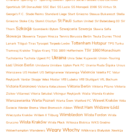
Sportklub
SR Donaufeld
SSC Bari
SS Lazio
SS Monopoli 1966
SS Virtus
St.
George's F.C.
Stade Reims
Standard Liege
Start Gniezno
Steaua Bukareszt
Stella
St Pauli
Gniezno
Stoke City
Stomil Olsztyn
Sutton United
SV Babelsberg 03
SV
Szkocja
Szwajcaria
Szwecja
Thorn
Szombierki Bytom
Sławia Sofia
Słowacja
Słowenia
Tarpan Mrocza
Tennis Borussia Berlin
Teuta Durres
Third
Tottenham Hotspur
Lanark
Tiligul-Tiras Tyraspol
Torpedo Lwów
TPS Turku
TSV 1860 Monachium
Tramwaj Kraków
Triglav Kranj
TSG 1899 Hoffenheim
Ukraina
Tucholanka Tuchola
Ujpest FC
Unia Solec Kujawski
Union-Touring
Union Berlin
Łódź
Unislavia Unisław
Upton Park FC
Urania Ruda Śląska
Ursus
Valencia
Warszawa
US Hostert
US Settignanese
Valarenga
Valetta FC
Valur
Reykjavík
Vardar Skopje
Velez Mostar
VfB Lubeka
VfB Stuttgart
VfL Bochum
Victoria Koronowo
Viktoria Berlin
Victoria Kołaczkowo
Viktoria Pilzno
Viktoria
Zizkov
Villarreal
Vitoria Setubal
Víkingur Reykjavík
Walia
Wanda Kraków
Warszawianka
Warta Poznań
Wawel Kraków
Warta Śrem
Watford FC
Wda
West Ham
Widzew Łódź
Świecie
Werder Brema
West Bromwich Albion
Wimbledon
Wisła Fordon
Wieczysta Kraków
Willem II Tilburg
Wisła
Wisła Kraków
Gruczno
Wisła Płock
Witosza Bistrica
WKS Grodno
Węgry
Włochy
Wolverhampton Wanderers
Włókniarz Białystok
Xewkija