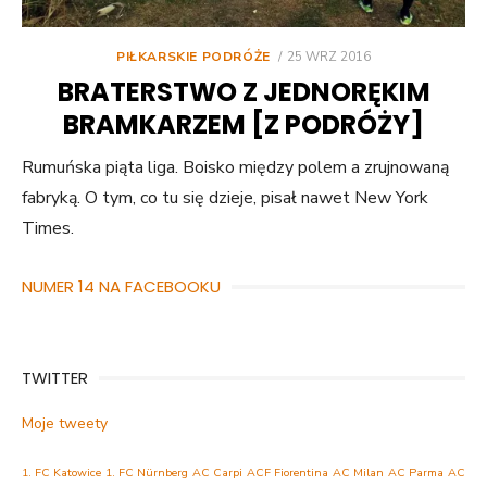
POSTED
PIŁKARSKIE PODRÓŻE
25 WRZ 2016
ON
BRATERSTWO Z JEDNORĘKIM
BRAMKARZEM [Z PODRÓŻY]
Rumuńska piąta liga. Boisko między polem a zrujnowaną
fabryką. O tym, co tu się dzieje, pisał nawet New York
Times.
NUMER 14 NA FACEBOOKU
TWITTER
Moje tweety
1. FC Katowice
1. FC Nürnberg
AC Carpi
ACF Fiorentina
AC Milan
AC Parma
AC