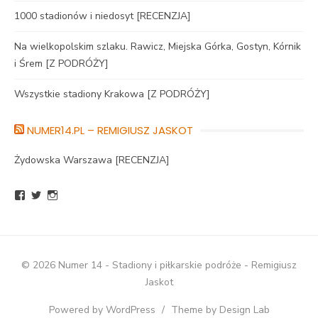
1000 stadionów i niedosyt [RECENZJA]
Na wielkopolskim szlaku. Rawicz, Miejska Górka, Gostyn, Kórnik
i Śrem [Z PODRÓŻY]
Wszystkie stadiony Krakowa [Z PODRÓŻY]
NUMER14.PL – REMIGIUSZ JASKOT
Żydowska Warszawa [RECENZJA]
Zobacz
Zobacz
Zobacz
profil
profil
profil
BlogNumer14
R_Jaskot
numer14pl
na
na
na
Facebook
Twitter
Instagram
© 2026 Numer 14 - Stadiony i piłkarskie podróże - Remigiusz
Jaskot
Powered by WordPress
/
Theme by Design Lab