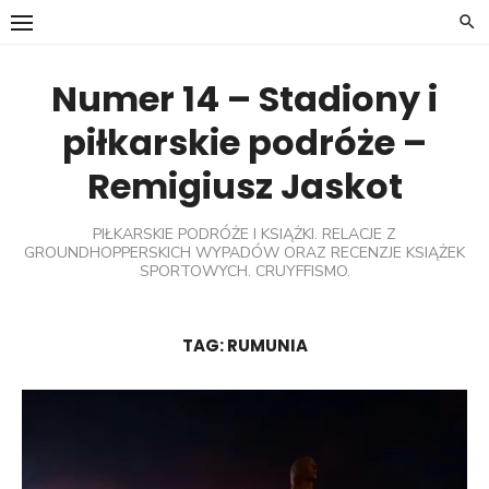
Skip
to
content
Numer 14 – Stadiony i
piłkarskie podróże –
Remigiusz Jaskot
PIŁKARSKIE PODRÓŻE I KSIĄŻKI. RELACJE Z
GROUNDHOPPERSKICH WYPADÓW ORAZ RECENZJE KSIĄŻEK
SPORTOWYCH. CRUYFFISMO.
TAG:
RUMUNIA