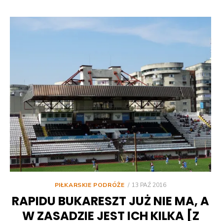
POSTED
PIŁKARSKIE PODRÓŻE
13 PAŹ 2016
ON
RAPIDU BUKARESZT JUŻ NIE MA, A
W ZASADZIE JEST ICH KILKA [Z