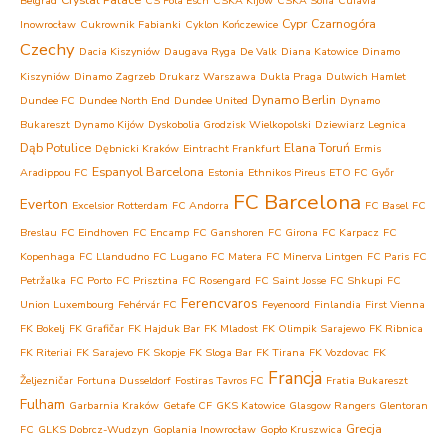
Belgrad
CS Fola Esch
CSKA Kijów
CSKA Sofia
Cuiavia
Cypr
Czarnogóra
Inowrocław
Cukrownik Fabianki
Cyklon Kończewice
Czechy
Dacia Kiszyniów
Daugava Ryga
De Valk
Diana Katowice
Dinamo
Kiszyniów
Dinamo Zagrzeb
Drukarz Warszawa
Dukla Praga
Dulwich Hamlet
Dynamo Berlin
Dundee FC
Dundee North End
Dundee United
Dynamo
Bukareszt
Dynamo Kijów
Dyskobolia Grodzisk Wielkopolski
Dziewiarz Legnica
Dąb Potulice
Elana Toruń
Dębnicki Kraków
Eintracht Frankfurt
Ermis
Espanyol Barcelona
Aradippou FC
Estonia
Ethnikos Pireus
ETO FC Győr
FC Barcelona
Everton
Excelsior Rotterdam
FC Andorra
FC Basel
FC
Breslau
FC Eindhoven
FC Encamp
FC Ganshoren
FC Girona
FC Karpacz
FC
Kopenhaga
FC Llandudno
FC Lugano
FC Matera
FC Minerva Lintgen
FC Paris
FC
Petržalka
FC Porto
FC Prisztina
FC Rosengard
FC Saint Josse
FC Shkupi
FC
Ferencvaros
Union Luxembourg
Fehérvár FC
Feyenoord
Finlandia
First Vienna
FK Bokelj
FK Grafičar
FK Hajduk Bar
FK Mladost
FK Olimpik Sarajewo
FK Ribnica
FK Riteriai
FK Sarajevo
FK Skopje
FK Sloga Bar
FK Tirana
FK Vozdovac
FK
Francja
Željezničar
Fortuna Dusseldorf
Fostiras Tavros FC
Fratia Bukareszt
Fulham
Garbarnia Kraków
Getafe CF
GKS Katowice
Glasgow Rangers
Glentoran
Grecja
FC
GLKS Dobrcz-Wudzyn
Goplania Inowrocław
Gopło Kruszwica