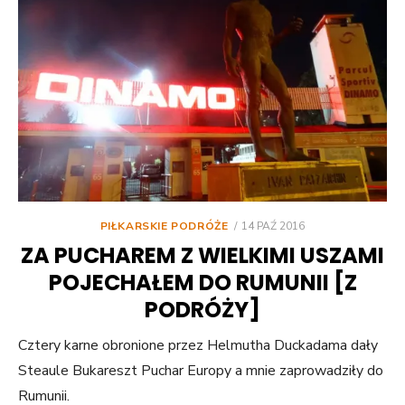
POSTED
PIŁKARSKIE PODRÓŻE
14 PAŹ 2016
ON
ZA PUCHAREM Z WIELKIMI USZAMI
POJECHAŁEM DO RUMUNII [Z
PODRÓŻY]
Cztery karne obronione przez Helmutha Duckadama dały
Steaule Bukareszt Puchar Europy a mnie zaprowadziły do
Rumunii.