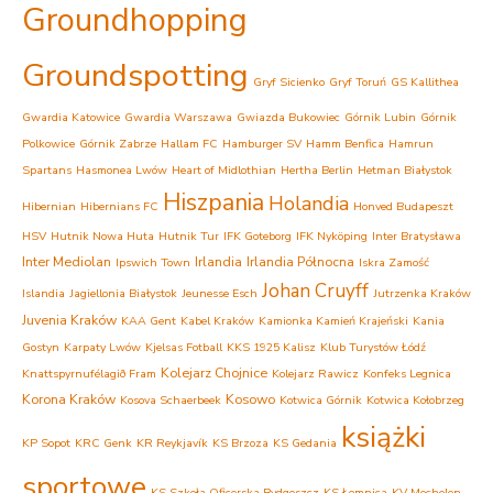
Groundhopping
Groundspotting
Gryf Sicienko
Gryf Toruń
GS Kallithea
Gwardia Katowice
Gwardia Warszawa
Gwiazda Bukowiec
Górnik Lubin
Górnik
Polkowice
Górnik Zabrze
Hallam FC
Hamburger SV
Hamm Benfica
Hamrun
Spartans
Hasmonea Lwów
Heart of Midlothian
Hertha Berlin
Hetman Białystok
Hiszpania
Holandia
Hibernian
Hibernians FC
Honved Budapeszt
HSV
Hutnik Nowa Huta
Hutnik Tur
IFK Goteborg
IFK Nyköping
Inter Bratysława
Inter Mediolan
Irlandia
Irlandia Północna
Ipswich Town
Iskra Zamość
Johan Cruyff
Islandia
Jagiellonia Białystok
Jeunesse Esch
Jutrzenka Kraków
Juvenia Kraków
KAA Gent
Kabel Kraków
Kamionka Kamień Krajeński
Kania
Gostyn
Karpaty Lwów
Kjelsas Fotball
KKS 1925 Kalisz
Klub Turystów Łódź
Kolejarz Chojnice
Knattspyrnufélagið Fram
Kolejarz Rawicz
Konfeks Legnica
Korona Kraków
Kosowo
Kosova Schaerbeek
Kotwica Górnik
Kotwica Kołobrzeg
książki
KP Sopot
KRC Genk
KR Reykjavík
KS Brzoza
KS Gedania
sportowe
KS Szkoła Oficerska Bydgoszcz
KS Łomnica
KV Mechelen