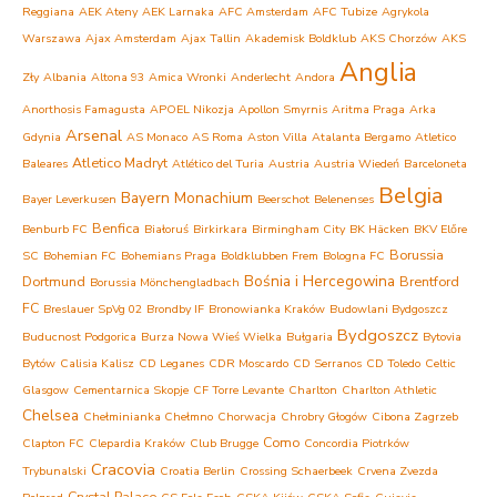
Reggiana
AEK Ateny
AEK Larnaka
AFC Amsterdam
AFC Tubize
Agrykola
Warszawa
Ajax Amsterdam
Ajax Tallin
Akademisk Boldklub
AKS Chorzów
AKS
Anglia
Zły
Albania
Altona 93
Amica Wronki
Anderlecht
Andora
Anorthosis Famagusta
APOEL Nikozja
Apollon Smyrnis
Aritma Praga
Arka
Arsenal
Gdynia
AS Monaco
AS Roma
Aston Villa
Atalanta Bergamo
Atletico
Atletico Madryt
Baleares
Atlético del Turia
Austria
Austria Wiedeń
Barceloneta
Belgia
Bayern Monachium
Bayer Leverkusen
Beerschot
Belenenses
Benfica
Benburb FC
Białoruś
Birkirkara
Birmingham City
BK Häcken
BKV Előre
Borussia
SC
Bohemian FC
Bohemians Praga
Boldklubben Frem
Bologna FC
Bośnia i Hercegowina
Dortmund
Brentford
Borussia Mönchengladbach
FC
Breslauer SpVg 02
Brondby IF
Bronowianka Kraków
Budowlani Bydgoszcz
Bydgoszcz
Buducnost Podgorica
Burza Nowa Wieś Wielka
Bułgaria
Bytovia
Bytów
Calisia Kalisz
CD Leganes
CDR Moscardo
CD Serranos
CD Toledo
Celtic
Glasgow
Cementarnica Skopje
CF Torre Levante
Charlton
Charlton Athletic
Chelsea
Chełminianka Chełmno
Chorwacja
Chrobry Głogów
Cibona Zagrzeb
Como
Clapton FC
Clepardia Kraków
Club Brugge
Concordia Piotrków
Cracovia
Trybunalski
Croatia Berlin
Crossing Schaerbeek
Crvena Zvezda
Crystal Palace