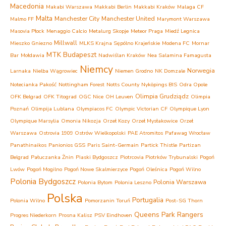
Macedonia
Makabi Warszawa
Makkabi Berlin
Makkabi Kraków
Malaga CF
Malta
Manchester City
Manchester United
Malmo FF
Marymont Warszawa
Masovia Płock
Menaggio Calcio
Metalurg Skopje
Meteor Praga
Miedź Legnica
Millwall
Mieszko Gniezno
MLKS Krajna Sępólno Krajeńskie
Modena FC
Mornar
MTK Budapeszt
Bar
Mołdawia
Nadwiślan Kraków
Nea Salamina Famagusta
Niemcy
Norwegia
Larnaka
Nielba Wągrowiec
Niemen Grodno
NK Domzale
Notecianka Pakość
Nottingham Forest
Notts County
Nyköpings BIS
Odra Opole
Olimpia Grudziądz
OFK Belgrad
OFK Titograd
OGC Nice
OH Leuven
Olimpia
Poznań
Olimpija Lublana
Olympiacos FC
Olympic Victorian CF
Olympique Lyon
Olympique Marsylia
Omonia Nikozja
Orzeł Kozy
Orzeł Mysłakowice
Orzeł
Warszawa
Ostrovia 1909 Ostrów Wielkopolski
PAE Atromitos
Pafawag Wrocław
Panathinaikos
Panionios GSS
Paris Saint-Germain
Partick Thistle
Partizan
Belgrad
Pałuczanka Żnin
Piaski Bydgoszcz
Piotrcovia Piotrków Trybunalski
Pogoń
Lwów
Pogoń Mogilno
Pogoń Nowe Skalmierzyce
Pogoń Oleśnica
Pogoń Wilno
Polonia Bydgoszcz
Polonia Warszawa
Polonia Bytom
Polonia Leszno
Polska
Portugalia
Polonia Wilno
Pomorzanin Toruń
Post-SG Thorn
Queens Park Rangers
Progres Niederkorn
Prosna Kalisz
PSV Eindhoven