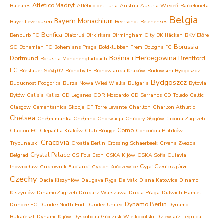
Atletico Madryt
Baleares
Atlético del Turia
Austria
Austria Wiedeń
Barceloneta
Belgia
Bayern Monachium
Bayer Leverkusen
Beerschot
Belenenses
Benfica
Benburb FC
Białoruś
Birkirkara
Birmingham City
BK Häcken
BKV Előre
Borussia
SC
Bohemian FC
Bohemians Praga
Boldklubben Frem
Bologna FC
Bośnia i Hercegowina
Dortmund
Brentford
Borussia Mönchengladbach
FC
Breslauer SpVg 02
Brondby IF
Bronowianka Kraków
Budowlani Bydgoszcz
Bydgoszcz
Buducnost Podgorica
Burza Nowa Wieś Wielka
Bułgaria
Bytovia
Bytów
Calisia Kalisz
CD Leganes
CDR Moscardo
CD Serranos
CD Toledo
Celtic
Glasgow
Cementarnica Skopje
CF Torre Levante
Charlton
Charlton Athletic
Chelsea
Chełminianka Chełmno
Chorwacja
Chrobry Głogów
Cibona Zagrzeb
Como
Clapton FC
Clepardia Kraków
Club Brugge
Concordia Piotrków
Cracovia
Trybunalski
Croatia Berlin
Crossing Schaerbeek
Crvena Zvezda
Crystal Palace
Belgrad
CS Fola Esch
CSKA Kijów
CSKA Sofia
Cuiavia
Cypr
Czarnogóra
Inowrocław
Cukrownik Fabianki
Cyklon Kończewice
Czechy
Dacia Kiszyniów
Daugava Ryga
De Valk
Diana Katowice
Dinamo
Kiszyniów
Dinamo Zagrzeb
Drukarz Warszawa
Dukla Praga
Dulwich Hamlet
Dynamo Berlin
Dundee FC
Dundee North End
Dundee United
Dynamo
Bukareszt
Dynamo Kijów
Dyskobolia Grodzisk Wielkopolski
Dziewiarz Legnica