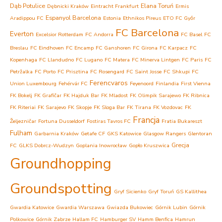
Dąb Potulice
Elana Toruń
Dębnicki Kraków
Eintracht Frankfurt
Ermis
Espanyol Barcelona
Aradippou FC
Estonia
Ethnikos Pireus
ETO FC Győr
FC Barcelona
Everton
Excelsior Rotterdam
FC Andorra
FC Basel
FC
Breslau
FC Eindhoven
FC Encamp
FC Ganshoren
FC Girona
FC Karpacz
FC
Kopenhaga
FC Llandudno
FC Lugano
FC Matera
FC Minerva Lintgen
FC Paris
FC
Petržalka
FC Porto
FC Prisztina
FC Rosengard
FC Saint Josse
FC Shkupi
FC
Ferencvaros
Union Luxembourg
Fehérvár FC
Feyenoord
Finlandia
First Vienna
FK Bokelj
FK Grafičar
FK Hajduk Bar
FK Mladost
FK Olimpik Sarajewo
FK Ribnica
FK Riteriai
FK Sarajevo
FK Skopje
FK Sloga Bar
FK Tirana
FK Vozdovac
FK
Francja
Željezničar
Fortuna Dusseldorf
Fostiras Tavros FC
Fratia Bukareszt
Fulham
Garbarnia Kraków
Getafe CF
GKS Katowice
Glasgow Rangers
Glentoran
Grecja
FC
GLKS Dobrcz-Wudzyn
Goplania Inowrocław
Gopło Kruszwica
Groundhopping
Groundspotting
Gryf Sicienko
Gryf Toruń
GS Kallithea
Gwardia Katowice
Gwardia Warszawa
Gwiazda Bukowiec
Górnik Lubin
Górnik
Polkowice
Górnik Zabrze
Hallam FC
Hamburger SV
Hamm Benfica
Hamrun