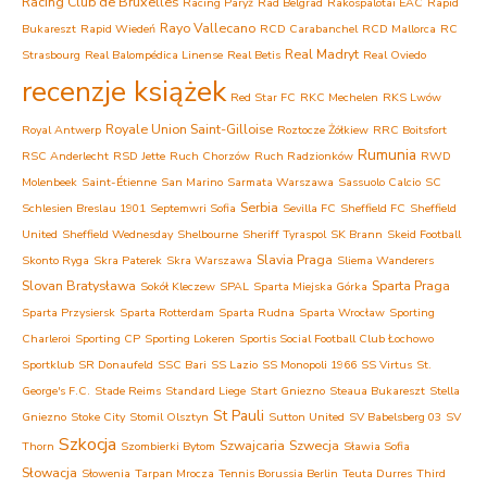
Racing Club de Bruxelles
Racing Paryż
Rad Belgrad
Rakospalotai EAC
Rapid
Rayo Vallecano
Bukareszt
Rapid Wiedeń
RCD Carabanchel
RCD Mallorca
RC
Real Madryt
Strasbourg
Real Balompédica Linense
Real Betis
Real Oviedo
recenzje książek
Red Star FC
RKC Mechelen
RKS Lwów
Royale Union Saint-Gilloise
Royal Antwerp
Roztocze Żółkiew
RRC Boitsfort
Rumunia
RSC Anderlecht
RSD Jette
Ruch Chorzów
Ruch Radzionków
RWD
Molenbeek
Saint-Étienne
San Marino
Sarmata Warszawa
Sassuolo Calcio
SC
Serbia
Schlesien Breslau 1901
Septemwri Sofia
Sevilla FC
Sheffield FC
Sheffield
United
Sheffield Wednesday
Shelbourne
Sheriff Tyraspol
SK Brann
Skeid Football
Slavia Praga
Skonto Ryga
Skra Paterek
Skra Warszawa
Sliema Wanderers
Slovan Bratysława
Sparta Praga
Sokół Kleczew
SPAL
Sparta Miejska Górka
Sparta Przysiersk
Sparta Rotterdam
Sparta Rudna
Sparta Wrocław
Sporting
Charleroi
Sporting CP
Sporting Lokeren
Sportis Social Football Club Łochowo
Sportklub
SR Donaufeld
SSC Bari
SS Lazio
SS Monopoli 1966
SS Virtus
St.
George's F.C.
Stade Reims
Standard Liege
Start Gniezno
Steaua Bukareszt
Stella
St Pauli
Gniezno
Stoke City
Stomil Olsztyn
Sutton United
SV Babelsberg 03
SV
Szkocja
Szwajcaria
Szwecja
Thorn
Szombierki Bytom
Sławia Sofia
Słowacja
Słowenia
Tarpan Mrocza
Tennis Borussia Berlin
Teuta Durres
Third