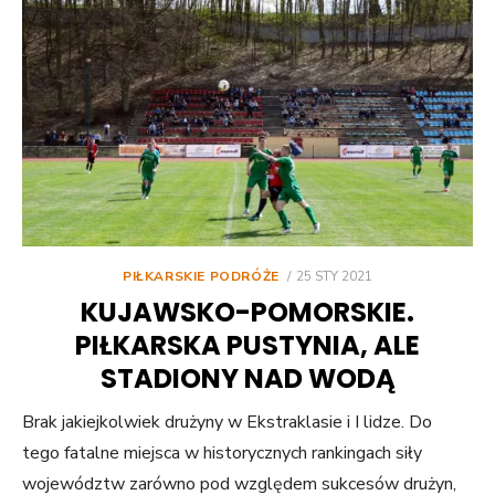
POSTED
PIŁKARSKIE PODRÓŻE
25 STY 2021
ON
KUJAWSKO-POMORSKIE.
PIŁKARSKA PUSTYNIA, ALE
STADIONY NAD WODĄ
Brak jakiejkolwiek drużyny w Ekstraklasie i I lidze. Do
tego fatalne miejsca w historycznych rankingach siły
województw zarówno pod względem sukcesów drużyn,