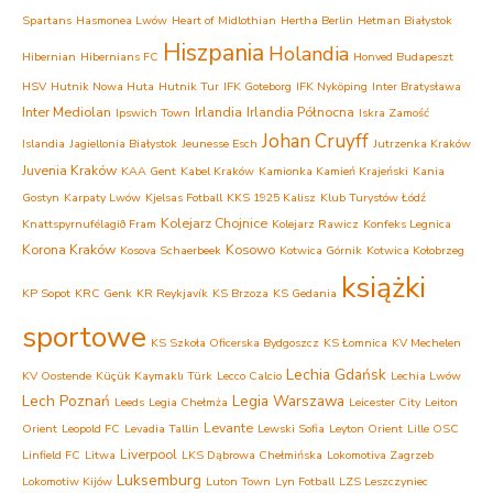
Spartans
Hasmonea Lwów
Heart of Midlothian
Hertha Berlin
Hetman Białystok
Hiszpania
Holandia
Hibernian
Hibernians FC
Honved Budapeszt
HSV
Hutnik Nowa Huta
Hutnik Tur
IFK Goteborg
IFK Nyköping
Inter Bratysława
Inter Mediolan
Irlandia
Irlandia Północna
Ipswich Town
Iskra Zamość
Johan Cruyff
Islandia
Jagiellonia Białystok
Jeunesse Esch
Jutrzenka Kraków
Juvenia Kraków
KAA Gent
Kabel Kraków
Kamionka Kamień Krajeński
Kania
Gostyn
Karpaty Lwów
Kjelsas Fotball
KKS 1925 Kalisz
Klub Turystów Łódź
Kolejarz Chojnice
Knattspyrnufélagið Fram
Kolejarz Rawicz
Konfeks Legnica
Korona Kraków
Kosowo
Kosova Schaerbeek
Kotwica Górnik
Kotwica Kołobrzeg
książki
KP Sopot
KRC Genk
KR Reykjavík
KS Brzoza
KS Gedania
sportowe
KS Szkoła Oficerska Bydgoszcz
KS Łomnica
KV Mechelen
Lechia Gdańsk
KV Oostende
Küçük Kaymaklı Türk
Lecco Calcio
Lechia Lwów
Lech Poznań
Legia Warszawa
Leeds
Legia Chełmża
Leicester City
Leiton
Levante
Orient
Leopold FC
Levadia Tallin
Lewski Sofia
Leyton Orient
Lille OSC
Liverpool
Linfield FC
Litwa
LKS Dąbrowa Chełmińska
Lokomotiva Zagrzeb
Luksemburg
Lokomotiw Kijów
Luton Town
Lyn Fotball
LZS Leszczyniec