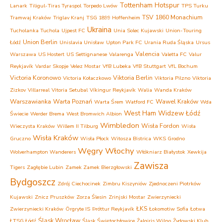
Tottenham Hotspur
Lanark
Tiligul-Tiras Tyraspol
Torpedo Lwów
TPS Turku
TSV 1860 Monachium
Tramwaj Kraków
Triglav Kranj
TSG 1899 Hoffenheim
Ukraina
Tucholanka Tuchola
Ujpest FC
Unia Solec Kujawski
Union-Touring
Union Berlin
Łódź
Unislavia Unisław
Upton Park FC
Urania Ruda Śląska
Ursus
Valencia
Warszawa
US Hostert
US Settignanese
Valarenga
Valetta FC
Valur
Reykjavík
Vardar Skopje
Velez Mostar
VfB Lubeka
VfB Stuttgart
VfL Bochum
Victoria Koronowo
Viktoria Berlin
Victoria Kołaczkowo
Viktoria Pilzno
Viktoria
Zizkov
Villarreal
Vitoria Setubal
Víkingur Reykjavík
Walia
Wanda Kraków
Warszawianka
Warta Poznań
Wawel Kraków
Warta Śrem
Watford FC
Wda
West Ham
Widzew Łódź
Świecie
Werder Brema
West Bromwich Albion
Wimbledon
Wisła Fordon
Wieczysta Kraków
Willem II Tilburg
Wisła
Wisła Kraków
Gruczno
Wisła Płock
Witosza Bistrica
WKS Grodno
Węgry
Włochy
Wolverhampton Wanderers
Włókniarz Białystok
Xewkija
Zawisza
Tigers
Zagłębie Lubin
Zamek Zamek Bierzgłowski
Bydgoszcz
Zdrój Ciechocinek
Zimbru Kiszyniów
Zjednoczeni Piotrków
Kujawski
Znicz Pruszków
Zorza Ślesin
Zrinjski Mostar
Zwierzyniecki
ŁKS
Zwierzyniecki Kraków
Örgryte IS
Þróttur Reykjavík
Łokomotiw Sofia
Łotwa
Śląsk Wrocław
ŁTSG Łódź
Śląsk Świętochłowice
Żalgiris Wilno
Żydowski Klub