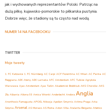
jak i wychowanych reprezentantów Polski. Patrząc na
dużą piłkę, kujawsko-pomorskie to piłkarska pustynia.
Dobrze więc, że stadiony są tu często nad wodą.
NUMER 14 NA FACEBOOKU
TWITTER
Moje tweety
1. FC Katowice
1. FC Nürnberg
AC Carpi
ACF Fiorentina
AC Milan
AC Parma
AC
Reggiana
AEK Ateny
AEK Larnaka
AFC Amsterdam
AFC Tubize
Agrykola
Warszawa
Ajax Amsterdam
Ajax Tallin
Akademisk Boldklub
AKS Chorzów
AKS
Anglia
Zły
Albania
Altona 93
Amica Wronki
Anderlecht
Andora
Anorthosis Famagusta
APOEL Nikozja
Apollon Smyrnis
Aritma Praga
Arka
Arsenal
Gdynia
AS Monaco
AS Roma
Aston Villa
Atalanta Bergamo
Atletico