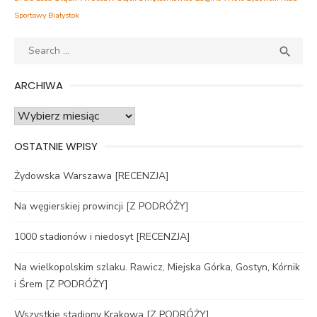
Sportowy Białystok
Search
SEA

for:
ARCHIWA
Archiwa
OSTATNIE WPISY
Żydowska Warszawa [RECENZJA]
Na węgierskiej prowincji [Z PODRÓŻY]
1000 stadionów i niedosyt [RECENZJA]
Na wielkopolskim szlaku. Rawicz, Miejska Górka, Gostyn, Kórnik
i Śrem [Z PODRÓŻY]
Wszystkie stadiony Krakowa [Z PODRÓŻY]