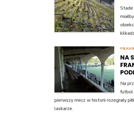
Stade 
miałby
obiekc
kilkad
PIŁKA
NA 
FRA
POD
Na prz
futbol
pierwszy mecz w historii rozegrały piłk
laskarze.