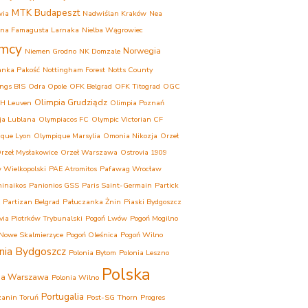
MTK Budapeszt
wia
Nadwiślan Kraków
Nea
ina Famagusta Larnaka
Nielba Wągrowiec
mcy
Norwegia
Niemen Grodno
NK Domzale
anka Pakość
Nottingham Forest
Notts County
ngs BIS
Odra Opole
OFK Belgrad
OFK Titograd
OGC
Olimpia Grudziądz
H Leuven
Olimpia Poznań
ja Lublana
Olympiacos FC
Olympic Victorian CF
que Lyon
Olympique Marsylia
Omonia Nikozja
Orzeł
rzeł Mysłakowice
Orzeł Warszawa
Ostrovia 1909
 Wielkopolski
PAE Atromitos
Pafawag Wrocław
inaikos
Panionios GSS
Paris Saint-Germain
Partick
Partizan Belgrad
Pałuczanka Żnin
Piaski Bydgoszcz
ovia Piotrków Trybunalski
Pogoń Lwów
Pogoń Mogilno
Nowe Skalmierzyce
Pogoń Oleśnica
Pogoń Wilno
nia Bydgoszcz
Polonia Bytom
Polonia Leszno
Polska
ia Warszawa
Polonia Wilno
Portugalia
anin Toruń
Post-SG Thorn
Progres