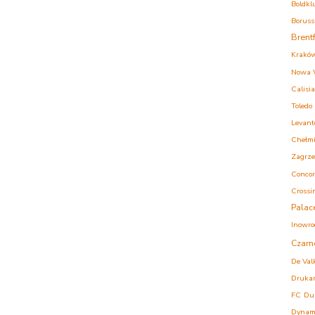
Boldkl
Boruss
Brent
Krakó
Nowa 
Calisia
Toledo
Levant
Chełm
Zagrz
Concor
Crossi
Palac
Inowro
Czarn
De Val
Druka
FC
Du
Dynam