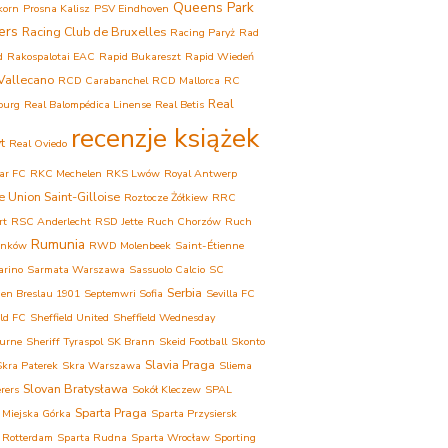
Queens Park
korn
Prosna Kalisz
PSV Eindhoven
ers
Racing Club de Bruxelles
Racing Paryż
Rad
d
Rakospalotai EAC
Rapid Bukareszt
Rapid Wiedeń
Vallecano
RCD Carabanchel
RCD Mallorca
RC
Real
ourg
Real Balompédica Linense
Real Betis
recenzje książek
t
Real Oviedo
ar FC
RKC Mechelen
RKS Lwów
Royal Antwerp
e Union Saint-Gilloise
Roztocze Żółkiew
RRC
rt
RSC Anderlecht
RSD Jette
Ruch Chorzów
Ruch
Rumunia
onków
RWD Molenbeek
Saint-Étienne
arino
Sarmata Warszawa
Sassuolo Calcio
SC
Serbia
ien Breslau 1901
Septemwri Sofia
Sevilla FC
eld FC
Sheffield United
Sheffield Wednesday
urne
Sheriff Tyraspol
SK Brann
Skeid Football
Skonto
Slavia Praga
Skra Paterek
Skra Warszawa
Sliema
Slovan Bratysława
rers
Sokół Kleczew
SPAL
Sparta Praga
 Miejska Górka
Sparta Przysiersk
 Rotterdam
Sparta Rudna
Sparta Wrocław
Sporting