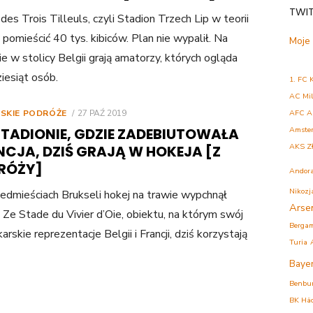
TWI
des Trois Tilleuls, czyli Stadion Trzech Lip w teorii
 pomieścić 40 tys. kibiców. Plan nie wypalił. Na
Moje
ie w stolicy Belgii grają amatorzy, których ogląda
ziesiąt osób.
1. FC 
AC Mi
POSTED
RSKIE PODRÓŻE
27 PAŹ 2019
AFC A
ON
STADIONIE, GDZIE ZADEBIUTOWAŁA
Amste
AKS Z
NCJA, DZIŚ GRAJĄ W HOKEJA [Z
RÓŻY]
Andor
Nikozj
edmieściach Brukseli hokej na trawie wypchnął
Arse
. Ze Stade du Vivier d’Oie, obiektu, na którym swój
Berga
arskie reprezentacje Belgii i Francji, dziś korzystają
Turia
Baye
Benbu
BK Hä