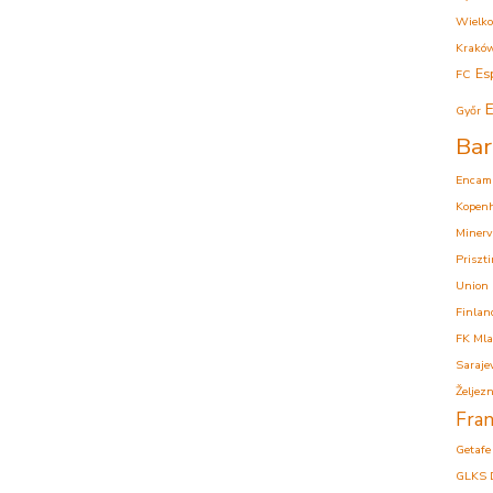
Wielko
Krakó
Es
FC
E
Győr
Bar
Encam
Kopen
Minerv
Priszt
Union
Finlan
FK Mla
Saraje
Željezn
Fran
Getafe
GLKS 