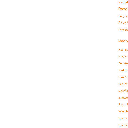
Nieder
Rang
Belgra
Rayo 
Strasb
Madry
Red St
Royal
Boitsfo
Radzi
San M
Schles
Sheffi
Shelbo
Ryga
Wande
Sparta
Sparta