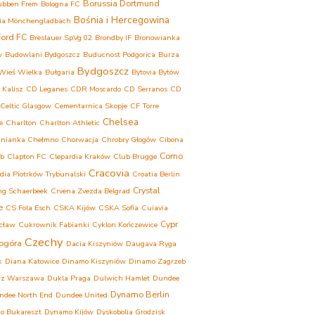
Borussia Dortmund
ubben Frem
Bologna FC
Bośnia i Hercegowina
ia Mönchengladbach
ford FC
Breslauer SpVg 02
Brondby IF
Bronowianka
w
Budowlani Bydgoszcz
Buducnost Podgorica
Burza
Bydgoszcz
Wieś Wielka
Bułgaria
Bytovia Bytów
 Kalisz
CD Leganes
CDR Moscardo
CD Serranos
CD
Celtic Glasgow
Cementarnica Skopje
CF Torre
Chelsea
e
Charlton
Charlton Athletic
inianka Chełmno
Chorwacja
Chrobry Głogów
Cibona
Como
eb
Clapton FC
Clepardia Kraków
Club Brugge
Cracovia
dia Piotrków Trybunalski
Croatia Berlin
Crystal
ng Schaerbeek
Crvena Zvezda Belgrad
e
CS Fola Esch
CSKA Kijów
CSKA Sofia
Cuiavia
Cypr
cław
Cukrownik Fabianki
Cyklon Kończewice
Czechy
ogóra
Dacia Kiszyniów
Daugava Ryga
k
Diana Katowice
Dinamo Kiszyniów
Dinamo Zagrzeb
rz Warszawa
Dukla Praga
Dulwich Hamlet
Dundee
Dynamo Berlin
ndee North End
Dundee United
o Bukareszt
Dynamo Kijów
Dyskobolia Grodzisk