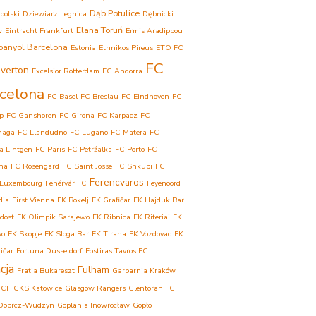
Dąb Potulice
polski
Dziewiarz Legnica
Dębnicki
Elana Toruń
w
Eintracht Frankfurt
Ermis Aradippou
panyol Barcelona
Estonia
Ethnikos Pireus
ETO FC
FC
verton
Excelsior Rotterdam
FC Andorra
celona
FC Basel
FC Breslau
FC Eindhoven
FC
p
FC Ganshoren
FC Girona
FC Karpacz
FC
haga
FC Llandudno
FC Lugano
FC Matera
FC
a Lintgen
FC Paris
FC Petržalka
FC Porto
FC
ina
FC Rosengard
FC Saint Josse
FC Shkupi
FC
Ferencvaros
 Luxembourg
Fehérvár FC
Feyenoord
dia
First Vienna
FK Bokelj
FK Grafičar
FK Hajduk Bar
dost
FK Olimpik Sarajewo
FK Ribnica
FK Riteriai
FK
vo
FK Skopje
FK Sloga Bar
FK Tirana
FK Vozdovac
FK
ičar
Fortuna Dusseldorf
Fostiras Tavros FC
cja
Fulham
Fratia Bukareszt
Garbarnia Kraków
 CF
GKS Katowice
Glasgow Rangers
Glentoran FC
Dobrcz-Wudzyn
Goplania Inowrocław
Gopło