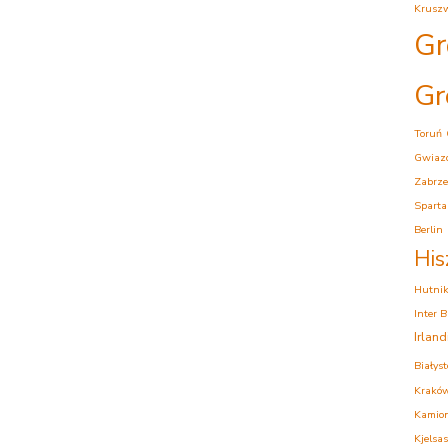
Krusz
Gr
Gr
Toruń
Gwiaz
Zabrze
Sparta
Berlin
His
Hutni
Inter 
Irlan
Białys
Krakó
Kamion
Kjelsas