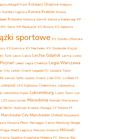
Kolejarz Chojnice
pyrnufélagið Fram
Kolejarz
Korona Kraków
z
Konfeks Legnica
Kosova
Kosowo
beek
Kotwica Górnik
Kotwica Kołobrzeg
KP
KRC Genk
KR Reykjavík
KS Brzoza
KS Gedania
iążki sportowe
KS Szkoła Oficerska
zcz
KS Łomnica
KV Mechelen
KV Oostende
Küçük
Lechia Gdańsk
lı Türk
Lecco Calcio
Lechia Lwów
 Poznań
Legia Warszawa
Leeds
Legia Chełmża
er City
Leiton Orient
Leopold FC
Levadia Tallin
te
Lewski Sofia
Leyton Orient
Lille OSC
Linfield FC
Liverpool
LKS Dąbrowa Chełmińska
Lokomotiva
Luksemburg
eb
Lokomotiw Kijów
Luton Town
Lyn
Macedonia
LZS Leszczyniec
Makabi Warszawa
i Berlin
Makkabi Kraków
Malaga CF
Malmo FF
Manchester City
Manchester United
Marymont
awa
Masovia Płock
Menaggio Calcio
Metalurg Skopje
Millwall
 Praga
Miedź Legnica
Mieszko Gniezno
rajna Sępólno Krajeńskie
Modena FC
Mornar Bar