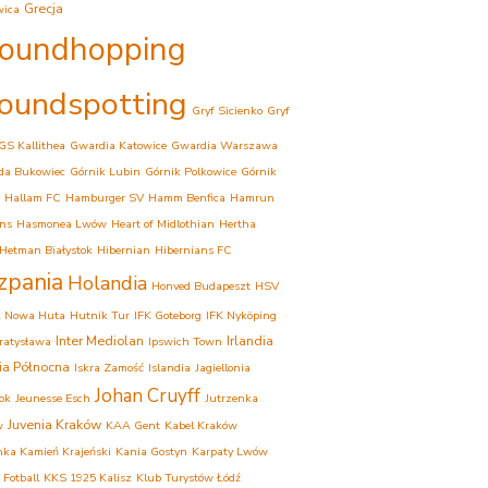
Grecja
wica
oundhopping
oundspotting
Gryf Sicienko
Gryf
GS Kallithea
Gwardia Katowice
Gwardia Warszawa
da Bukowiec
Górnik Lubin
Górnik Polkowice
Górnik
Hallam FC
Hamburger SV
Hamm Benfica
Hamrun
ns
Hasmonea Lwów
Heart of Midlothian
Hertha
Hetman Białystok
Hibernian
Hibernians FC
zpania
Holandia
Honved Budapeszt
HSV
k Nowa Huta
Hutnik Tur
IFK Goteborg
IFK Nyköping
Inter Mediolan
Irlandia
Bratysława
Ipswich Town
dia Północna
Iskra Zamość
Islandia
Jagiellonia
Johan Cruyff
tok
Jeunesse Esch
Jutrzenka
Juvenia Kraków
w
KAA Gent
Kabel Kraków
ka Kamień Krajeński
Kania Gostyn
Karpaty Lwów
 Fotball
KKS 1925 Kalisz
Klub Turystów Łódź