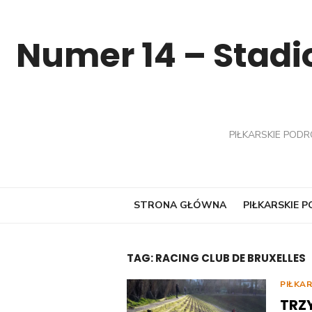
Skip
to
Numer 14 – Stadio
content
PIŁKARSKIE PODR
STRONA GŁÓWNA
PIŁKARSKIE 
TAG:
RACING CLUB DE BRUXELLES
PIŁKA
TRZY