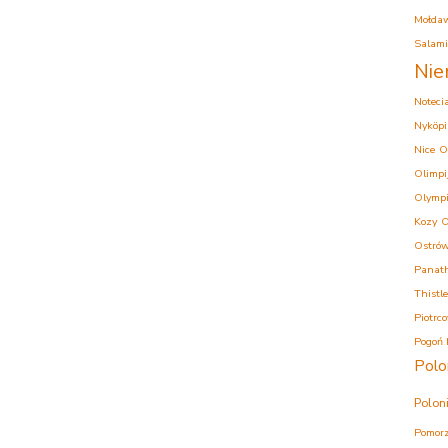
Mołda
Salam
Nie
Noteci
Nyköpi
Nice
O
Olimpi
Olympi
Kozy
O
Ostrów
Panath
Thistle
Piotrc
Pogoń 
Polo
Polon
Pomorz