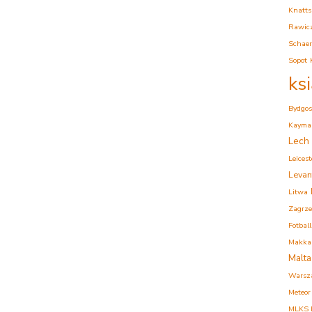
Knatts
Rawic
Schaer
Sopot
ks
Bydgos
Kaymak
Lech
Leicest
Levan
Litwa
Zagrz
Fotball
Makkab
Malta
Warsz
Meteor
MLKS K