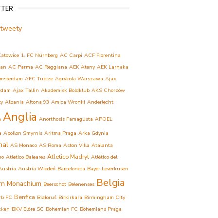
TTER
 tweety
Katowice
1. FC Nürnberg
AC Carpi
ACF Fiorentina
lan
AC Parma
AC Reggiana
AEK Ateny
AEK Larnaka
msterdam
AFC Tubize
Agrykola Warszawa
Ajax
rdam
Ajax Tallin
Akademisk Boldklub
AKS Chorzów
ły
Albania
Altona 93
Amica Wronki
Anderlecht
Anglia
a
Anorthosis Famagusta
APOEL
a
Apollon Smyrnis
Aritma Praga
Arka Gdynia
nal
AS Monaco
AS Roma
Aston Villa
Atalanta
Atletico Madryt
mo
Atletico Baleares
Atlético del
Austria
Austria Wiedeń
Barceloneta
Bayer Leverkusen
Belgia
rn Monachium
Beerschot
Belenenses
Benfica
rb FC
Białoruś
Birkirkara
Birmingham City
cken
BKV Előre SC
Bohemian FC
Bohemians Praga