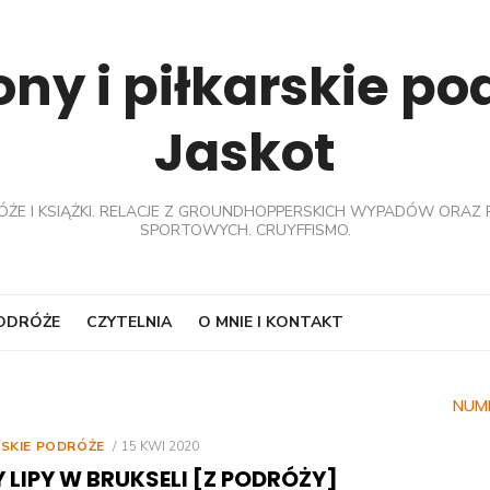
ny i piłkarskie p
Jaskot
ÓŻE I KSIĄŻKI. RELACJE Z GROUNDHOPPERSKICH WYPADÓW ORAZ 
SPORTOWYCH. CRUYFFISMO.
PODRÓŻE
CZYTELNIA
O MNIE I KONTAKT
NUM
POSTED
RSKIE PODRÓŻE
15 KWI 2020
ON
 LIPY W BRUKSELI [Z PODRÓŻY]