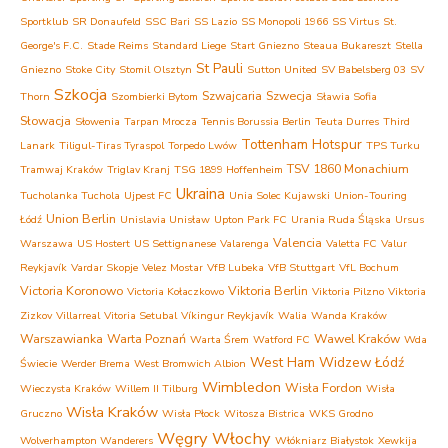
Sportklub
SR Donaufeld
SSC Bari
SS Lazio
SS Monopoli 1966
SS Virtus
St.
George's F.C.
Stade Reims
Standard Liege
Start Gniezno
Steaua Bukareszt
Stella
St Pauli
Gniezno
Stoke City
Stomil Olsztyn
Sutton United
SV Babelsberg 03
SV
Szkocja
Szwajcaria
Szwecja
Thorn
Szombierki Bytom
Sławia Sofia
Słowacja
Słowenia
Tarpan Mrocza
Tennis Borussia Berlin
Teuta Durres
Third
Tottenham Hotspur
Lanark
Tiligul-Tiras Tyraspol
Torpedo Lwów
TPS Turku
TSV 1860 Monachium
Tramwaj Kraków
Triglav Kranj
TSG 1899 Hoffenheim
Ukraina
Tucholanka Tuchola
Ujpest FC
Unia Solec Kujawski
Union-Touring
Union Berlin
Łódź
Unislavia Unisław
Upton Park FC
Urania Ruda Śląska
Ursus
Valencia
Warszawa
US Hostert
US Settignanese
Valarenga
Valetta FC
Valur
Reykjavík
Vardar Skopje
Velez Mostar
VfB Lubeka
VfB Stuttgart
VfL Bochum
Victoria Koronowo
Viktoria Berlin
Victoria Kołaczkowo
Viktoria Pilzno
Viktoria
Zizkov
Villarreal
Vitoria Setubal
Víkingur Reykjavík
Walia
Wanda Kraków
Warszawianka
Warta Poznań
Wawel Kraków
Warta Śrem
Watford FC
Wda
West Ham
Widzew Łódź
Świecie
Werder Brema
West Bromwich Albion
Wimbledon
Wisła Fordon
Wieczysta Kraków
Willem II Tilburg
Wisła
Wisła Kraków
Gruczno
Wisła Płock
Witosza Bistrica
WKS Grodno
Węgry
Włochy
Wolverhampton Wanderers
Włókniarz Białystok
Xewkija