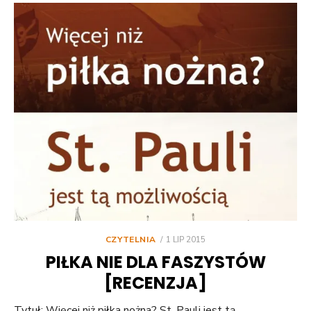
POSTED
CZYTELNIA
1 LIP 2015
ON
PIŁKA NIE DLA FASZYSTÓW
[RECENZJA]
Tytuł: Więcej niż piłka nożna? St. Pauli jest tą