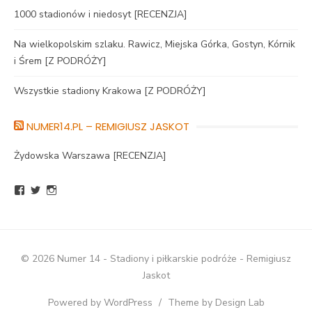
1000 stadionów i niedosyt [RECENZJA]
Na wielkopolskim szlaku. Rawicz, Miejska Górka, Gostyn, Kórnik
i Śrem [Z PODRÓŻY]
Wszystkie stadiony Krakowa [Z PODRÓŻY]
NUMER14.PL – REMIGIUSZ JASKOT
Żydowska Warszawa [RECENZJA]
Zobacz
Zobacz
Zobacz
profil
profil
profil
BlogNumer14
R_Jaskot
numer14pl
na
na
na
Facebook
Twitter
Instagram
© 2026 Numer 14 - Stadiony i piłkarskie podróże - Remigiusz
Jaskot
Powered by WordPress
/
Theme by Design Lab