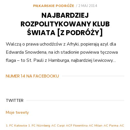
POSTED
PIŁKARSKIE PODRÓŻE
2 MAJ 2014
ON
NAJBARDZIEJ
ROZPOLITYKOWANY KLUB
ŚWIATA [Z PODRÓŻY]
Walczą o prawa uchodźców z Afryki, popierają azyl dla
Edwarda Snowdena, na ich stadionie powiewa tęczowa
flaga – to St. Pauli z Hamburga, najbardziej lewicowy…
NUMER 14 NA FACEBOOKU
TWITTER
Moje tweety
1. FC Katowice
1. FC Nürnberg
AC Carpi
ACF Fiorentina
AC Milan
AC Parma
AC