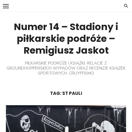
Skip
to
content
Numer 14 – Stadiony i
piłkarskie podróże –
Remigiusz Jaskot
PIŁKARSKIE PODRÓŻE I KSIĄŻKI. RELACJE Z
GROUNDHOPPERSKICH WYPADÓW ORAZ RECENZJE KSIĄŻEK
SPORTOWYCH. CRUYFFISMO.
TAG:
ST PAULI