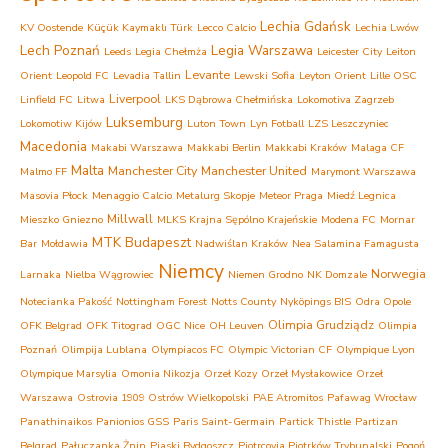
Lechia Gdańsk
KV Oostende
Küçük Kaymaklı Türk
Lecco Calcio
Lechia Lwów
Lech Poznań
Legia Warszawa
Leeds
Legia Chełmża
Leicester City
Leiton
Levante
Orient
Leopold FC
Levadia Tallin
Lewski Sofia
Leyton Orient
Lille OSC
Liverpool
Linfield FC
Litwa
LKS Dąbrowa Chełmińska
Lokomotiva Zagrzeb
Luksemburg
Lokomotiw Kijów
Luton Town
Lyn Fotball
LZS Leszczyniec
Macedonia
Makabi Warszawa
Makkabi Berlin
Makkabi Kraków
Malaga CF
Malta
Manchester City
Manchester United
Malmo FF
Marymont Warszawa
Masovia Płock
Menaggio Calcio
Metalurg Skopje
Meteor Praga
Miedź Legnica
Millwall
Mieszko Gniezno
MLKS Krajna Sępólno Krajeńskie
Modena FC
Mornar
MTK Budapeszt
Bar
Mołdawia
Nadwiślan Kraków
Nea Salamina Famagusta
Niemcy
Norwegia
Larnaka
Nielba Wągrowiec
Niemen Grodno
NK Domzale
Notecianka Pakość
Nottingham Forest
Notts County
Nyköpings BIS
Odra Opole
Olimpia Grudziądz
OFK Belgrad
OFK Titograd
OGC Nice
OH Leuven
Olimpia
Poznań
Olimpija Lublana
Olympiacos FC
Olympic Victorian CF
Olympique Lyon
Olympique Marsylia
Omonia Nikozja
Orzeł Kozy
Orzeł Mysłakowice
Orzeł
Warszawa
Ostrovia 1909 Ostrów Wielkopolski
PAE Atromitos
Pafawag Wrocław
Panathinaikos
Panionios GSS
Paris Saint-Germain
Partick Thistle
Partizan
Belgrad
Pałuczanka Żnin
Piaski Bydgoszcz
Piotrcovia Piotrków Trybunalski
Pogoń