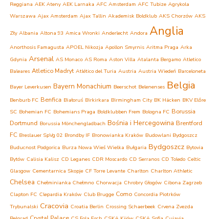
Reggiana
AEK Ateny
AEK Larnaka
AFC Amsterdam
AFC Tubize
Agrykola
Warszawa
Ajax Amsterdam
Ajax Tallin
Akademisk Boldklub
AKS Chorzów
AKS
Anglia
Zły
Albania
Altona 93
Amica Wronki
Anderlecht
Andora
Anorthosis Famagusta
APOEL Nikozja
Apollon Smyrnis
Aritma Praga
Arka
Arsenal
Gdynia
AS Monaco
AS Roma
Aston Villa
Atalanta Bergamo
Atletico
Atletico Madryt
Baleares
Atlético del Turia
Austria
Austria Wiedeń
Barceloneta
Belgia
Bayern Monachium
Bayer Leverkusen
Beerschot
Belenenses
Benfica
Benburb FC
Białoruś
Birkirkara
Birmingham City
BK Häcken
BKV Előre
Borussia
SC
Bohemian FC
Bohemians Praga
Boldklubben Frem
Bologna FC
Bośnia i Hercegowina
Dortmund
Brentford
Borussia Mönchengladbach
FC
Breslauer SpVg 02
Brondby IF
Bronowianka Kraków
Budowlani Bydgoszcz
Bydgoszcz
Buducnost Podgorica
Burza Nowa Wieś Wielka
Bułgaria
Bytovia
Bytów
Calisia Kalisz
CD Leganes
CDR Moscardo
CD Serranos
CD Toledo
Celtic
Glasgow
Cementarnica Skopje
CF Torre Levante
Charlton
Charlton Athletic
Chelsea
Chełminianka Chełmno
Chorwacja
Chrobry Głogów
Cibona Zagrzeb
Como
Clapton FC
Clepardia Kraków
Club Brugge
Concordia Piotrków
Cracovia
Trybunalski
Croatia Berlin
Crossing Schaerbeek
Crvena Zvezda
Crystal Palace
Belgrad
CS Fola Esch
CSKA Kijów
CSKA Sofia
Cuiavia