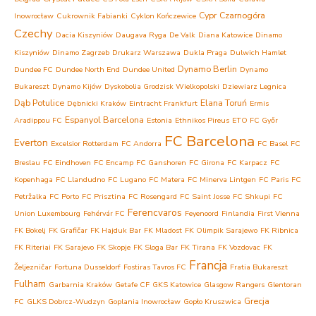
Cypr
Czarnogóra
Inowrocław
Cukrownik Fabianki
Cyklon Kończewice
Czechy
Dacia Kiszyniów
Daugava Ryga
De Valk
Diana Katowice
Dinamo
Kiszyniów
Dinamo Zagrzeb
Drukarz Warszawa
Dukla Praga
Dulwich Hamlet
Dynamo Berlin
Dundee FC
Dundee North End
Dundee United
Dynamo
Bukareszt
Dynamo Kijów
Dyskobolia Grodzisk Wielkopolski
Dziewiarz Legnica
Dąb Potulice
Elana Toruń
Dębnicki Kraków
Eintracht Frankfurt
Ermis
Espanyol Barcelona
Aradippou FC
Estonia
Ethnikos Pireus
ETO FC Győr
FC Barcelona
Everton
Excelsior Rotterdam
FC Andorra
FC Basel
FC
Breslau
FC Eindhoven
FC Encamp
FC Ganshoren
FC Girona
FC Karpacz
FC
Kopenhaga
FC Llandudno
FC Lugano
FC Matera
FC Minerva Lintgen
FC Paris
FC
Petržalka
FC Porto
FC Prisztina
FC Rosengard
FC Saint Josse
FC Shkupi
FC
Ferencvaros
Union Luxembourg
Fehérvár FC
Feyenoord
Finlandia
First Vienna
FK Bokelj
FK Grafičar
FK Hajduk Bar
FK Mladost
FK Olimpik Sarajewo
FK Ribnica
FK Riteriai
FK Sarajevo
FK Skopje
FK Sloga Bar
FK Tirana
FK Vozdovac
FK
Francja
Željezničar
Fortuna Dusseldorf
Fostiras Tavros FC
Fratia Bukareszt
Fulham
Garbarnia Kraków
Getafe CF
GKS Katowice
Glasgow Rangers
Glentoran
Grecja
FC
GLKS Dobrcz-Wudzyn
Goplania Inowrocław
Gopło Kruszwica