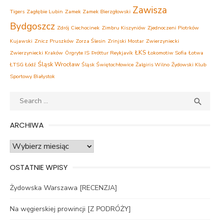
Zawisza
Tigers
Zagłębie Lubin
Zamek Zamek Bierzgłowski
Bydgoszcz
Zdrój Ciechocinek
Zimbru Kiszyniów
Zjednoczeni Piotrków
Kujawski
Znicz Pruszków
Zorza Ślesin
Zrinjski Mostar
Zwierzyniecki
ŁKS
Zwierzyniecki Kraków
Örgryte IS
Þróttur Reykjavík
Łokomotiw Sofia
Łotwa
Śląsk Wrocław
ŁTSG Łódź
Śląsk Świętochłowice
Żalgiris Wilno
Żydowski Klub
Sportowy Białystok
Search
SEA

for:
ARCHIWA
Archiwa
OSTATNIE WPISY
Żydowska Warszawa [RECENZJA]
Na węgierskiej prowincji [Z PODRÓŻY]