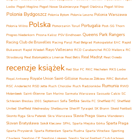
Lwów
Pogoń Mogilno
Pogoń Nowe Skalmierzyce
Pogoń Oleśnica
Pogoń Wilno
Polonia Bydgoszcz
Polonia Warszawa
Polonia Bytom
Polonia Leszno
Polska
Portugalia
Polonia Wilno
Pomorzanin Toruń
Post-SG Thorn
Queens Park Rangers
Progres Niederkorn
Prosna Kalisz
PSV Eindhoven
Racing Club de Bruxelles
Racing Paryż
Rad Belgrad
Rakospalotai EAC
Rapid
Rayo Vallecano
Bukareszt
Rapid Wiedeń
RCD Carabanchel
RCD Mallorca
RC
Real Madryt
Strasbourg
Real Balompédica Linense
Real Betis
Real Oviedo
recenzje książek
Red Star FC
RKC Mechelen
RKS Lwów
Royale Union Saint-Gilloise
Royal Antwerp
Roztocze Żółkiew
RRC Boitsfort
Rumunia
RSC Anderlecht
RSD Jette
Ruch Chorzów
Ruch Radzionków
RWD
Molenbeek
Saint-Étienne
San Marino
Sarmata Warszawa
Sassuolo Calcio
SC
Serbia
Schlesien Breslau 1901
Septemwri Sofia
Sevilla FC
Sheffield FC
Sheffield
United
Sheffield Wednesday
Shelbourne
Sheriff Tyraspol
SK Brann
Skeid Football
Slavia Praga
Skonto Ryga
Skra Paterek
Skra Warszawa
Sliema Wanderers
Slovan Bratysława
Sparta Praga
Sokół Kleczew
SPAL
Sparta Miejska Górka
Sparta Przysiersk
Sparta Rotterdam
Sparta Rudna
Sparta Wrocław
Sporting
Charleroi
Sporting CP
Sporting Lokeren
Sportis Social Football Club Łochowo