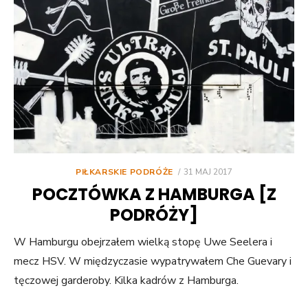
POSTED
PIŁKARSKIE PODRÓŻE
31 MAJ 2017
ON
POCZTÓWKA Z HAMBURGA [Z
PODRÓŻY]
W Hamburgu obejrzałem wielką stopę Uwe Seelera i
mecz HSV. W międzyczasie wypatrywałem Che Guevary i
tęczowej garderoby. Kilka kadrów z Hamburga.