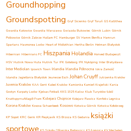
Groundhopping
Groundspotting
Gryf Sicienko
Gryf Toruń
GS Kallithea
Gwardia Katowice
Gwardia Warszawa
Gwiazda Bukowiec
Górnik Lubin
Górnik
Polkowice
Górnik Zabrze
Hallam FC
Hamburger SV
Hamm Benfica
Hamrun
Spartans
Hasmonea Lwów
Heart of Midlothian
Hertha Berlin
Hetman Białystok
Hiszpania
Holandia
Hibernian
Hibernians FC
Honved Budapeszt
HSV
Hutnik Nowa Huta
Hutnik Tur
IFK Goteborg
IFK Nyköping
Inter Bratysława
Inter Mediolan
Irlandia
Irlandia Północna
Ipswich Town
Iskra Zamość
Johan Cruyff
Islandia
Jagiellonia Białystok
Jeunesse Esch
Jutrzenka Kraków
Juvenia Kraków
KAA Gent
Kabel Kraków
Kamionka Kamień Krajeński
Kania
Gostyn
Karpaty Lwów
Kjelsas Fotball
KKS 1925 Kalisz
Klub Turystów Łódź
Kolejarz Chojnice
Knattspyrnufélagið Fram
Kolejarz Rawicz
Konfeks Legnica
Korona Kraków
Kosowo
Kosova Schaerbeek
Kotwica Górnik
Kotwica Kołobrzeg
książki
KP Sopot
KRC Genk
KR Reykjavík
KS Brzoza
KS Gedania
sportowe
KS Szkoła Oficerska Bydgoszcz
KS Łomnica
KV Mechelen