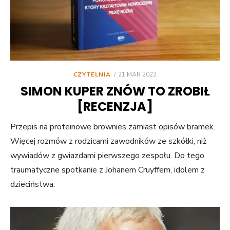
POSTED
CZYTELNIA
21 MAR 2022
ON
SIMON KUPER ZNÓW TO ZROBIŁ
[RECENZJA]
Przepis na proteinowe brownies zamiast opisów bramek.
Więcej rozmów z rodzicami zawodników ze szkółki, niż
wywiadów z gwiazdami pierwszego zespołu. Do tego
traumatyczne spotkanie z Johanem Cruyffem, idolem z
dzieciństwa.