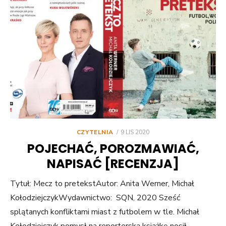
POSTED
CZYTELNIA
9 LIS 2020
ON
POJECHAĆ, POROZMAWIAĆ,
NAPISAĆ [RECENZJA]
Tytuł: Mecz to pretekstAutor: Anita Werner, Michał
KołodziejczykWydawnictwo: SQN, 2020 Sześć
splątanych konfliktami miast z futbolem w tle. Michał
Kołodziejczyk pomysł na reporterską książkę nosił…