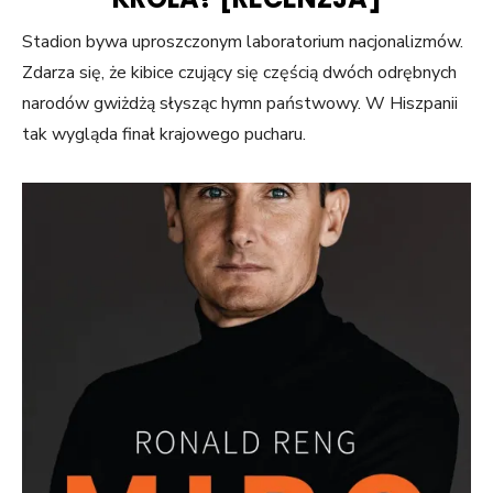
Stadion bywa uproszczonym laboratorium nacjonalizmów.
Zdarza się, że kibice czujący się częścią dwóch odrębnych
narodów gwiżdżą słysząc hymn państwowy. W Hiszpanii
tak wygląda finał krajowego pucharu.