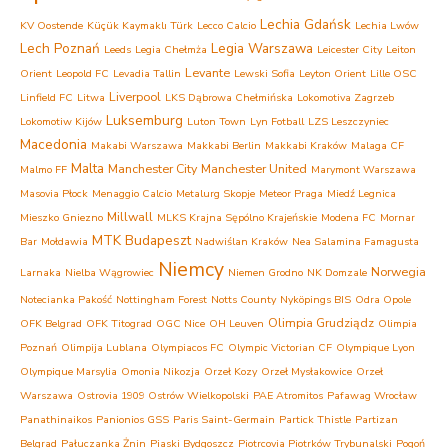
Lechia Gdańsk
KV Oostende
Küçük Kaymaklı Türk
Lecco Calcio
Lechia Lwów
Lech Poznań
Legia Warszawa
Leeds
Legia Chełmża
Leicester City
Leiton
Levante
Orient
Leopold FC
Levadia Tallin
Lewski Sofia
Leyton Orient
Lille OSC
Liverpool
Linfield FC
Litwa
LKS Dąbrowa Chełmińska
Lokomotiva Zagrzeb
Luksemburg
Lokomotiw Kijów
Luton Town
Lyn Fotball
LZS Leszczyniec
Macedonia
Makabi Warszawa
Makkabi Berlin
Makkabi Kraków
Malaga CF
Malta
Manchester City
Manchester United
Malmo FF
Marymont Warszawa
Masovia Płock
Menaggio Calcio
Metalurg Skopje
Meteor Praga
Miedź Legnica
Millwall
Mieszko Gniezno
MLKS Krajna Sępólno Krajeńskie
Modena FC
Mornar
MTK Budapeszt
Bar
Mołdawia
Nadwiślan Kraków
Nea Salamina Famagusta
Niemcy
Norwegia
Larnaka
Nielba Wągrowiec
Niemen Grodno
NK Domzale
Notecianka Pakość
Nottingham Forest
Notts County
Nyköpings BIS
Odra Opole
Olimpia Grudziądz
OFK Belgrad
OFK Titograd
OGC Nice
OH Leuven
Olimpia
Poznań
Olimpija Lublana
Olympiacos FC
Olympic Victorian CF
Olympique Lyon
Olympique Marsylia
Omonia Nikozja
Orzeł Kozy
Orzeł Mysłakowice
Orzeł
Warszawa
Ostrovia 1909 Ostrów Wielkopolski
PAE Atromitos
Pafawag Wrocław
Panathinaikos
Panionios GSS
Paris Saint-Germain
Partick Thistle
Partizan
Belgrad
Pałuczanka Żnin
Piaski Bydgoszcz
Piotrcovia Piotrków Trybunalski
Pogoń