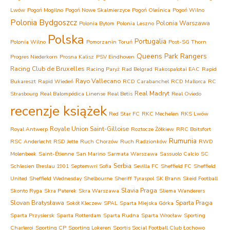
Lwów
Pogoń Mogilno
Pogoń Nowe Skalmierzyce
Pogoń Oleśnica
Pogoń Wilno
Polonia Bydgoszcz
Polonia Warszawa
Polonia Bytom
Polonia Leszno
Polska
Portugalia
Polonia Wilno
Pomorzanin Toruń
Post-SG Thorn
Queens Park Rangers
Progres Niederkorn
Prosna Kalisz
PSV Eindhoven
Racing Club de Bruxelles
Racing Paryż
Rad Belgrad
Rakospalotai EAC
Rapid
Rayo Vallecano
Bukareszt
Rapid Wiedeń
RCD Carabanchel
RCD Mallorca
RC
Real Madryt
Strasbourg
Real Balompédica Linense
Real Betis
Real Oviedo
recenzje książek
Red Star FC
RKC Mechelen
RKS Lwów
Royale Union Saint-Gilloise
Royal Antwerp
Roztocze Żółkiew
RRC Boitsfort
Rumunia
RSC Anderlecht
RSD Jette
Ruch Chorzów
Ruch Radzionków
RWD
Molenbeek
Saint-Étienne
San Marino
Sarmata Warszawa
Sassuolo Calcio
SC
Serbia
Schlesien Breslau 1901
Septemwri Sofia
Sevilla FC
Sheffield FC
Sheffield
United
Sheffield Wednesday
Shelbourne
Sheriff Tyraspol
SK Brann
Skeid Football
Slavia Praga
Skonto Ryga
Skra Paterek
Skra Warszawa
Sliema Wanderers
Slovan Bratysława
Sparta Praga
Sokół Kleczew
SPAL
Sparta Miejska Górka
Sparta Przysiersk
Sparta Rotterdam
Sparta Rudna
Sparta Wrocław
Sporting
Charleroi
Sporting CP
Sporting Lokeren
Sportis Social Football Club Łochowo