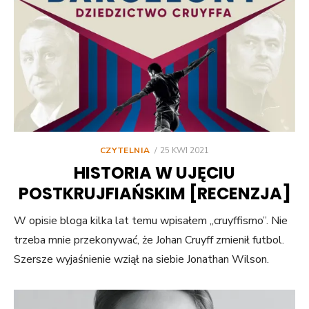
POSTED
CZYTELNIA
25 KWI 2021
ON
HISTORIA W UJĘCIU
POSTKRUJFIAŃSKIM [RECENZJA]
W opisie bloga kilka lat temu wpisałem „cruyffismo”. Nie
trzeba mnie przekonywać, że Johan Cruyff zmienił futbol.
Szersze wyjaśnienie wziął na siebie Jonathan Wilson.