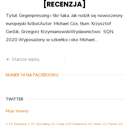
[RECENZJA]
Tytuł: Gegenpressing i tiki-taka. Jak rodził się nowoczesny
europejski futbolAutor: Michael Cox, tłum. Krzysztof
Cieślik, Grzegorz KrzymianowskiWydawnictwo: SQN,
2020 Wyposażony w szkiełko i oko Michael…
Nawigacja
Starsze wpisy
po
NUMER 14 NA FACEBOOKU
wpisach
TWITTER
Moje tweety
1. FC Katowice
1. FC Nürnberg
AC Carpi
ACF Fiorentina
AC Milan
AC Parma
AC