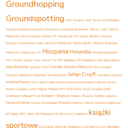
Groundhopping
Groundspotting
Gryf Sicienko
Gryf Toruń
GS Kallithea
Gwardia Katowice
Gwardia Warszawa
Gwiazda Bukowiec
Górnik Lubin
Górnik
Polkowice
Górnik Zabrze
Hallam FC
Hamburger SV
Hamm Benfica
Hamrun
Spartans
Hasmonea Lwów
Heart of Midlothian
Hertha Berlin
Hetman Białystok
Hiszpania
Holandia
Hibernian
Hibernians FC
Honved Budapeszt
HSV
Hutnik Nowa Huta
Hutnik Tur
IFK Goteborg
IFK Nyköping
Inter Bratysława
Inter Mediolan
Irlandia
Irlandia Północna
Ipswich Town
Iskra Zamość
Johan Cruyff
Islandia
Jagiellonia Białystok
Jeunesse Esch
Jutrzenka Kraków
Juvenia Kraków
KAA Gent
Kabel Kraków
Kamionka Kamień Krajeński
Kania
Gostyn
Karpaty Lwów
Kjelsas Fotball
KKS 1925 Kalisz
Klub Turystów Łódź
Kolejarz Chojnice
Knattspyrnufélagið Fram
Kolejarz Rawicz
Konfeks Legnica
Korona Kraków
Kosowo
Kosova Schaerbeek
Kotwica Górnik
Kotwica Kołobrzeg
książki
KP Sopot
KRC Genk
KR Reykjavík
KS Brzoza
KS Gedania
sportowe
KS Szkoła Oficerska Bydgoszcz
KS Łomnica
KV Mechelen