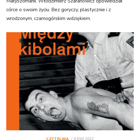
Małyszomanii. Włodzimierz Szaranowicz opowiedział
córce o swoim życiu. Bez goryczy, plastycznie i z
wrodzonym, czarnogórskim wdziękiem.
POSTED
CZYTELNIA
6 KWI 2022