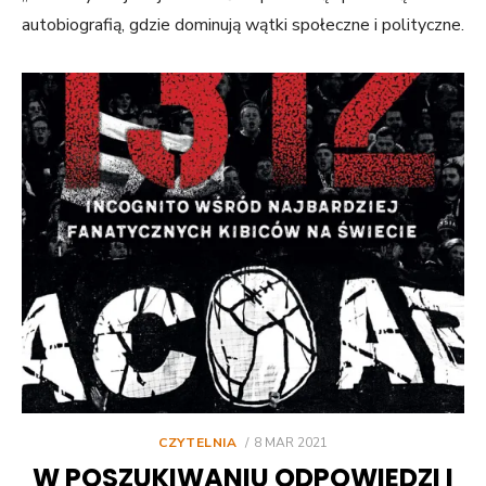
autobiografią, gdzie dominują wątki społeczne i polityczne.
POSTED
CZYTELNIA
8 MAR 2021
ON
W POSZUKIWANIU ODPOWIEDZI I