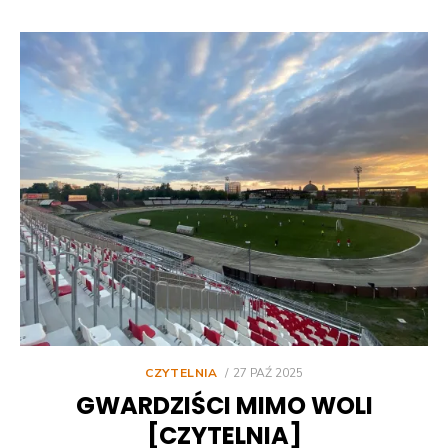
POSTED
CZYTELNIA
27 PAŹ 2025
ON
GWARDZIŚCI MIMO WOLI
[CZYTELNIA]