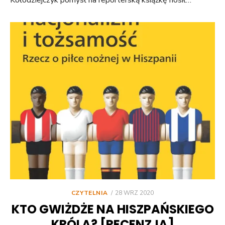
POSTED
CZYTELNIA
28 WRZ 2020
ON
KTO GWIŻDŻE NA HISZPAŃSKIEGO
KRÓLA? [RECENZJA]