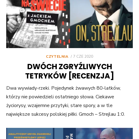
POSTED
CZYTELNIA
7 CZE 2020
ON
DWÓCH ZGRYŹLIWYCH
TETRYKÓW [RECENZJA]
Dwa wywiady-rzeki. Pojedynek żwawych 80-latków,
którzy nie powiedzieli ostatniego słowa. Ciekawe
życiorysy, wzajemne przytyki, stare spory, a w tle
największe sukcesy polskiej piłki. Gmoch – Strejlau 1:0.