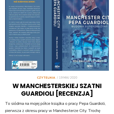
POSTED
CZYTELNIA
19 MAJ 2020
ON
W MANCHESTERSKIEJ SZATNI
GUARDIOLI [RECENZJA]
To siódma na mojej półce książka o pracy Pepa Guardioli,
pierwsza z okresu pracy w Manchesterze City. Trochę