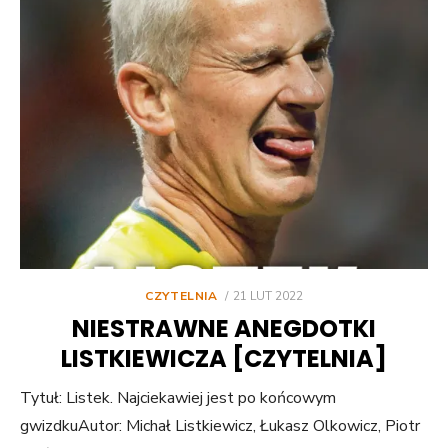
POSTED
CZYTELNIA
21 LUT 2022
ON
NIESTRAWNE ANEGDOTKI
LISTKIEWICZA [CZYTELNIA]
Tytuł: Listek. Najciekawiej jest po końcowym
gwizdkuAutor: Michał Listkiewicz, Łukasz Olkowicz, Piotr