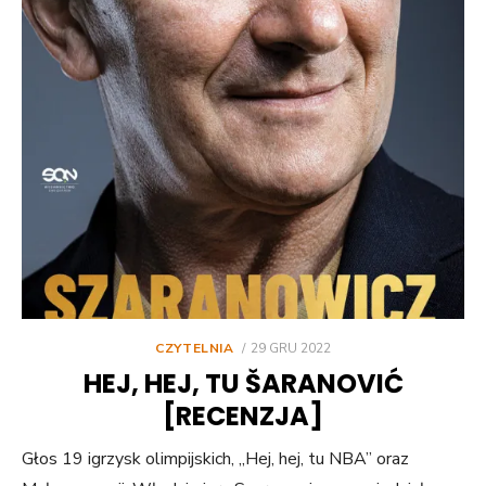
POSTED
CZYTELNIA
29 GRU 2022
ON
HEJ, HEJ, TU ŠARANOVIĆ
[RECENZJA]
Głos 19 igrzysk olimpijskich, „Hej, hej, tu NBA” oraz