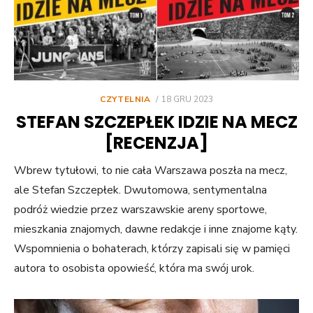
POSTED
CZYTELNIA
18 GRU 2023
ON
STEFAN SZCZEPŁEK IDZIE NA MECZ
[RECENZJA]
Wbrew tytułowi, to nie cała Warszawa poszła na mecz,
ale Stefan Szczepłek. Dwutomowa, sentymentalna
podróż wiedzie przez warszawskie areny sportowe,
mieszkania znajomych, dawne redakcje i inne znajome kąty.
Wspomnienia o bohaterach, którzy zapisali się w pamięci
autora to osobista opowieść, która ma swój urok.