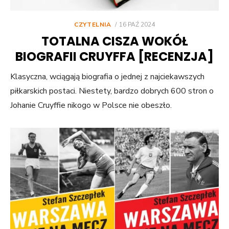
POSTED
CZYTELNIA
16 PAŹ 2024
ON
TOTALNA CISZA WOKÓŁ
BIOGRAFII CRUYFFA [RECENZJA]
Klasyczna, wciągają biografia o jednej z najciekawszych
piłkarskich postaci. Niestety, bardzo dobrych 600 stron o
Johanie Cruyffie nikogo w Polsce nie obeszło.