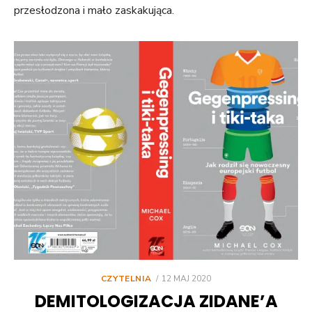
przesłodzona i mało zaskakująca.
POSTED
CZYTELNIA
12 MAJ 2020
ON
DEMITOLOGIZACJA ZIDANE’A