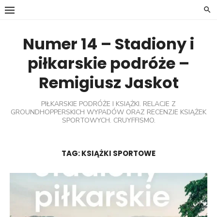
Skip
to
content
Numer 14 – Stadiony i
piłkarskie podróże –
Remigiusz Jaskot
PIŁKARSKIE PODRÓŻE I KSIĄŻKI. RELACJE Z
GROUNDHOPPERSKICH WYPADÓW ORAZ RECENZJE KSIĄŻEK
SPORTOWYCH. CRUYFFISMO.
TAG:
KSIĄŻKI SPORTOWE