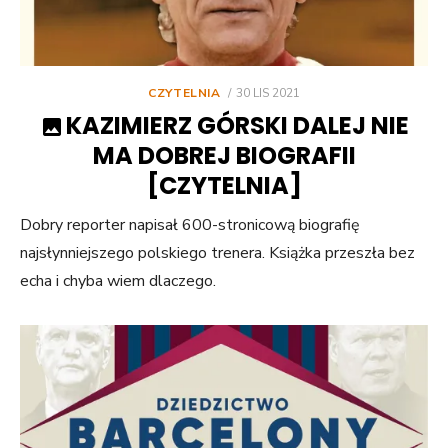
POSTED
CZYTELNIA
30 LIS 2021
ON
KAZIMIERZ GÓRSKI DALEJ NIE
MA DOBREJ BIOGRAFII
[CZYTELNIA]
Dobry reporter napisał 600-stronicową biografię
najsłynniejszego polskiego trenera. Książka przeszła bez
echa i chyba wiem dlaczego.