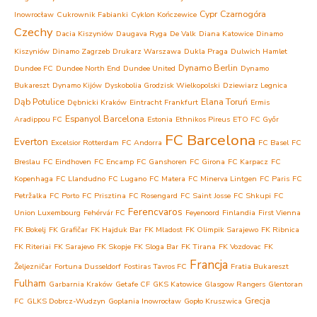
Cypr
Czarnogóra
Inowrocław
Cukrownik Fabianki
Cyklon Kończewice
Czechy
Dacia Kiszyniów
Daugava Ryga
De Valk
Diana Katowice
Dinamo
Kiszyniów
Dinamo Zagrzeb
Drukarz Warszawa
Dukla Praga
Dulwich Hamlet
Dynamo Berlin
Dundee FC
Dundee North End
Dundee United
Dynamo
Bukareszt
Dynamo Kijów
Dyskobolia Grodzisk Wielkopolski
Dziewiarz Legnica
Dąb Potulice
Elana Toruń
Dębnicki Kraków
Eintracht Frankfurt
Ermis
Espanyol Barcelona
Aradippou FC
Estonia
Ethnikos Pireus
ETO FC Győr
FC Barcelona
Everton
Excelsior Rotterdam
FC Andorra
FC Basel
FC
Breslau
FC Eindhoven
FC Encamp
FC Ganshoren
FC Girona
FC Karpacz
FC
Kopenhaga
FC Llandudno
FC Lugano
FC Matera
FC Minerva Lintgen
FC Paris
FC
Petržalka
FC Porto
FC Prisztina
FC Rosengard
FC Saint Josse
FC Shkupi
FC
Ferencvaros
Union Luxembourg
Fehérvár FC
Feyenoord
Finlandia
First Vienna
FK Bokelj
FK Grafičar
FK Hajduk Bar
FK Mladost
FK Olimpik Sarajewo
FK Ribnica
FK Riteriai
FK Sarajevo
FK Skopje
FK Sloga Bar
FK Tirana
FK Vozdovac
FK
Francja
Željezničar
Fortuna Dusseldorf
Fostiras Tavros FC
Fratia Bukareszt
Fulham
Garbarnia Kraków
Getafe CF
GKS Katowice
Glasgow Rangers
Glentoran
Grecja
FC
GLKS Dobrcz-Wudzyn
Goplania Inowrocław
Gopło Kruszwica