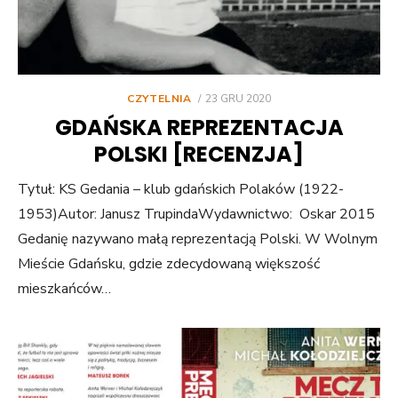
POSTED
CZYTELNIA
23 GRU 2020
ON
GDAŃSKA REPREZENTACJA
POLSKI [RECENZJA]
Tytuł: KS Gedania – klub gdańskich Polaków (1922-
1953)Autor: Janusz TrupindaWydawnictwo: Oskar 2015
Gedanię nazywano małą reprezentacją Polski. W Wolnym
Mieście Gdańsku, gdzie zdecydowaną większość
mieszkańców…