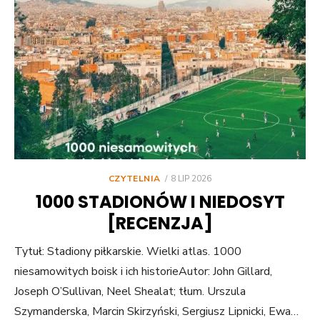
POSTED
CZYTELNIA
8 LIP 2026
ON
1000 STADIONÓW I NIEDOSYT
[RECENZJA]
Tytuł: Stadiony piłkarskie. Wielki atlas. 1000
niesamowitych boisk i ich historieAutor: John Gillard,
Joseph O’Sullivan, Neel Shealat; tłum. Urszula
Szymanderska, Marcin Skirzyński, Sergiusz Lipnicki, Ewa…