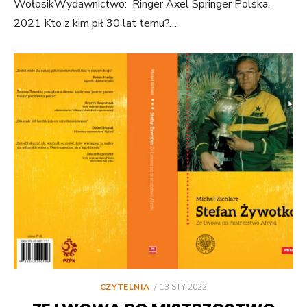
WołosikWydawnictwo: Ringer Axel Springer Polska,
2021 Kto z kim pił 30 lat temu?…
POSTED
CZYTELNIA
13 STY 2022
ON