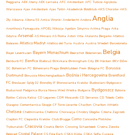
Reggiana
AEK Ateny
AEK Larnaka
AFC Amsterdam
AFC Tubize
Agrykola
Warszawa
Ajax Amsterdam
Ajax Tallin
Akademisk Boldklub
AKS Chorzów
AKS
Anglia
Zły
Albania
Altona 93
Amica Wronki
Anderlecht
Andora
Anorthosis Famagusta
APOEL Nikozja
Apollon Smyrnis
Aritma Praga
Arka
Arsenal
Gdynia
AS Monaco
AS Roma
Aston Villa
Atalanta Bergamo
Atletico
Atletico Madryt
Baleares
Atlético del Turia
Austria
Austria Wiedeń
Barceloneta
Belgia
Bayern Monachium
Bayer Leverkusen
Beerschot
Belenenses
Benfica
Benburb FC
Białoruś
Birkirkara
Birmingham City
BK Häcken
BKV Előre
Borussia
SC
Bohemian FC
Bohemians Praga
Boldklubben Frem
Bologna FC
Bośnia i Hercegowina
Dortmund
Brentford
Borussia Mönchengladbach
FC
Breslauer SpVg 02
Brondby IF
Bronowianka Kraków
Budowlani Bydgoszcz
Bydgoszcz
Buducnost Podgorica
Burza Nowa Wieś Wielka
Bułgaria
Bytovia
Bytów
Calisia Kalisz
CD Leganes
CDR Moscardo
CD Serranos
CD Toledo
Celtic
Glasgow
Cementarnica Skopje
CF Torre Levante
Charlton
Charlton Athletic
Chelsea
Chełminianka Chełmno
Chorwacja
Chrobry Głogów
Cibona Zagrzeb
Como
Clapton FC
Clepardia Kraków
Club Brugge
Concordia Piotrków
Cracovia
Trybunalski
Croatia Berlin
Crossing Schaerbeek
Crvena Zvezda
Crystal Palace
Belgrad
CS Fola Esch
CSKA Kijów
CSKA Sofia
Cuiavia