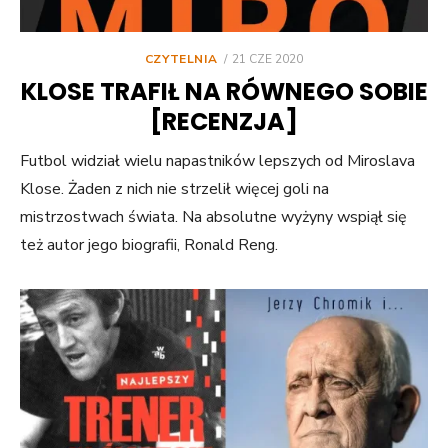
POSTED
CZYTELNIA
21 CZE 2020
ON
KLOSE TRAFIŁ NA RÓWNEGO SOBIE
[RECENZJA]
Futbol widział wielu napastników lepszych od Miroslava
Klose. Żaden z nich nie strzelił więcej goli na
mistrzostwach świata. Na absolutne wyżyny wspiął się
też autor jego biografii, Ronald Reng.