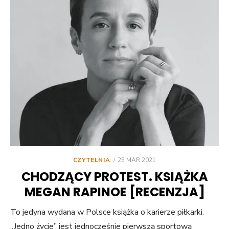
POSTED
CZYTELNIA
25 MAR 2021
ON
CHODZĄCY PROTEST. KSIĄŻKA
MEGAN RAPINOE [RECENZJA]
To jedyna wydana w Polsce książka o karierze piłkarki.
„Jedno życie” jest jednocześnie pierwszą sportową