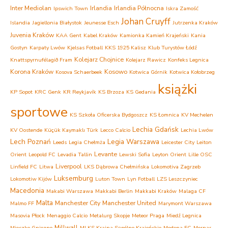
Inter Mediolan
Irlandia
Irlandia Północna
Ipswich Town
Iskra Zamość
Johan Cruyff
Islandia
Jagiellonia Białystok
Jeunesse Esch
Jutrzenka Kraków
Juvenia Kraków
KAA Gent
Kabel Kraków
Kamionka Kamień Krajeński
Kania
Gostyn
Karpaty Lwów
Kjelsas Fotball
KKS 1925 Kalisz
Klub Turystów Łódź
Kolejarz Chojnice
Knattspyrnufélagið Fram
Kolejarz Rawicz
Konfeks Legnica
Korona Kraków
Kosowo
Kosova Schaerbeek
Kotwica Górnik
Kotwica Kołobrzeg
książki
KP Sopot
KRC Genk
KR Reykjavík
KS Brzoza
KS Gedania
sportowe
KS Szkoła Oficerska Bydgoszcz
KS Łomnica
KV Mechelen
Lechia Gdańsk
KV Oostende
Küçük Kaymaklı Türk
Lecco Calcio
Lechia Lwów
Lech Poznań
Legia Warszawa
Leeds
Legia Chełmża
Leicester City
Leiton
Levante
Orient
Leopold FC
Levadia Tallin
Lewski Sofia
Leyton Orient
Lille OSC
Liverpool
Linfield FC
Litwa
LKS Dąbrowa Chełmińska
Lokomotiva Zagrzeb
Luksemburg
Lokomotiw Kijów
Luton Town
Lyn Fotball
LZS Leszczyniec
Macedonia
Makabi Warszawa
Makkabi Berlin
Makkabi Kraków
Malaga CF
Malta
Manchester City
Manchester United
Malmo FF
Marymont Warszawa
Masovia Płock
Menaggio Calcio
Metalurg Skopje
Meteor Praga
Miedź Legnica
Millwall
Mieszko Gniezno
MLKS Krajna Sępólno Krajeńskie
Modena FC
Mornar