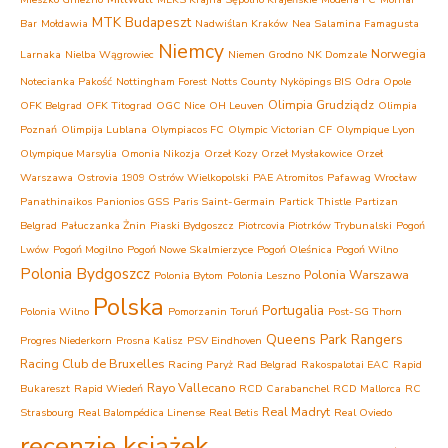
MTK Budapeszt
Bar
Mołdawia
Nadwiślan Kraków
Nea Salamina Famagusta
Niemcy
Norwegia
Larnaka
Nielba Wągrowiec
Niemen Grodno
NK Domzale
Notecianka Pakość
Nottingham Forest
Notts County
Nyköpings BIS
Odra Opole
Olimpia Grudziądz
OFK Belgrad
OFK Titograd
OGC Nice
OH Leuven
Olimpia
Poznań
Olimpija Lublana
Olympiacos FC
Olympic Victorian CF
Olympique Lyon
Olympique Marsylia
Omonia Nikozja
Orzeł Kozy
Orzeł Mysłakowice
Orzeł
Warszawa
Ostrovia 1909 Ostrów Wielkopolski
PAE Atromitos
Pafawag Wrocław
Panathinaikos
Panionios GSS
Paris Saint-Germain
Partick Thistle
Partizan
Belgrad
Pałuczanka Żnin
Piaski Bydgoszcz
Piotrcovia Piotrków Trybunalski
Pogoń
Lwów
Pogoń Mogilno
Pogoń Nowe Skalmierzyce
Pogoń Oleśnica
Pogoń Wilno
Polonia Bydgoszcz
Polonia Warszawa
Polonia Bytom
Polonia Leszno
Polska
Portugalia
Polonia Wilno
Pomorzanin Toruń
Post-SG Thorn
Queens Park Rangers
Progres Niederkorn
Prosna Kalisz
PSV Eindhoven
Racing Club de Bruxelles
Racing Paryż
Rad Belgrad
Rakospalotai EAC
Rapid
Rayo Vallecano
Bukareszt
Rapid Wiedeń
RCD Carabanchel
RCD Mallorca
RC
Real Madryt
Strasbourg
Real Balompédica Linense
Real Betis
Real Oviedo
recenzje książek