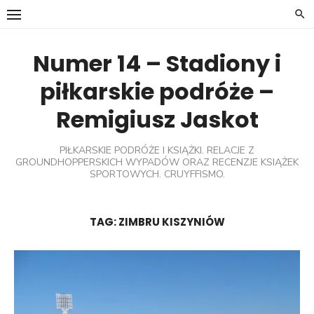
Skip
to
content
Numer 14 – Stadiony i
piłkarskie podróże –
Remigiusz Jaskot
PIŁKARSKIE PODRÓŻE I KSIĄŻKI. RELACJE Z
GROUNDHOPPERSKICH WYPADÓW ORAZ RECENZJE KSIĄŻEK
SPORTOWYCH. CRUYFFISMO.
TAG:
ZIMBRU KISZYNIÓW