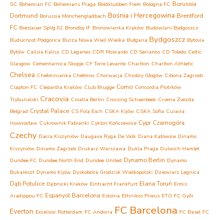
Borussia
SC
Bohemian FC
Bohemians Praga
Boldklubben Frem
Bologna FC
Bośnia i Hercegowina
Dortmund
Brentford
Borussia Mönchengladbach
FC
Breslauer SpVg 02
Brondby IF
Bronowianka Kraków
Budowlani Bydgoszcz
Bydgoszcz
Buducnost Podgorica
Burza Nowa Wieś Wielka
Bułgaria
Bytovia
Bytów
Calisia Kalisz
CD Leganes
CDR Moscardo
CD Serranos
CD Toledo
Celtic
Glasgow
Cementarnica Skopje
CF Torre Levante
Charlton
Charlton Athletic
Chelsea
Chełminianka Chełmno
Chorwacja
Chrobry Głogów
Cibona Zagrzeb
Como
Clapton FC
Clepardia Kraków
Club Brugge
Concordia Piotrków
Cracovia
Trybunalski
Croatia Berlin
Crossing Schaerbeek
Crvena Zvezda
Crystal Palace
Belgrad
CS Fola Esch
CSKA Kijów
CSKA Sofia
Cuiavia
Cypr
Czarnogóra
Inowrocław
Cukrownik Fabianki
Cyklon Kończewice
Czechy
Dacia Kiszyniów
Daugava Ryga
De Valk
Diana Katowice
Dinamo
Kiszyniów
Dinamo Zagrzeb
Drukarz Warszawa
Dukla Praga
Dulwich Hamlet
Dynamo Berlin
Dundee FC
Dundee North End
Dundee United
Dynamo
Bukareszt
Dynamo Kijów
Dyskobolia Grodzisk Wielkopolski
Dziewiarz Legnica
Dąb Potulice
Elana Toruń
Dębnicki Kraków
Eintracht Frankfurt
Ermis
Espanyol Barcelona
Aradippou FC
Estonia
Ethnikos Pireus
ETO FC Győr
FC Barcelona
Everton
Excelsior Rotterdam
FC Andorra
FC Basel
FC