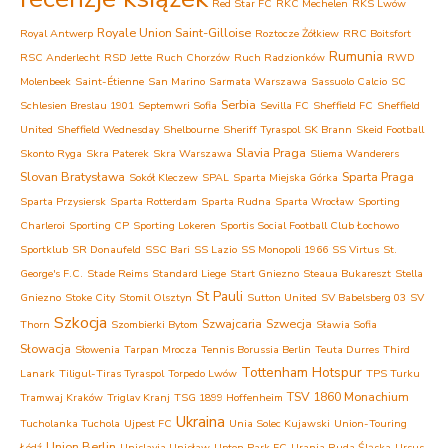
Red Star FC
RKC Mechelen
RKS Lwów
Royale Union Saint-Gilloise
Royal Antwerp
Roztocze Żółkiew
RRC Boitsfort
Rumunia
RSC Anderlecht
RSD Jette
Ruch Chorzów
Ruch Radzionków
RWD
Molenbeek
Saint-Étienne
San Marino
Sarmata Warszawa
Sassuolo Calcio
SC
Serbia
Schlesien Breslau 1901
Septemwri Sofia
Sevilla FC
Sheffield FC
Sheffield
United
Sheffield Wednesday
Shelbourne
Sheriff Tyraspol
SK Brann
Skeid Football
Slavia Praga
Skonto Ryga
Skra Paterek
Skra Warszawa
Sliema Wanderers
Slovan Bratysława
Sparta Praga
Sokół Kleczew
SPAL
Sparta Miejska Górka
Sparta Przysiersk
Sparta Rotterdam
Sparta Rudna
Sparta Wrocław
Sporting
Charleroi
Sporting CP
Sporting Lokeren
Sportis Social Football Club Łochowo
Sportklub
SR Donaufeld
SSC Bari
SS Lazio
SS Monopoli 1966
SS Virtus
St.
George's F.C.
Stade Reims
Standard Liege
Start Gniezno
Steaua Bukareszt
Stella
St Pauli
Gniezno
Stoke City
Stomil Olsztyn
Sutton United
SV Babelsberg 03
SV
Szkocja
Szwajcaria
Szwecja
Thorn
Szombierki Bytom
Sławia Sofia
Słowacja
Słowenia
Tarpan Mrocza
Tennis Borussia Berlin
Teuta Durres
Third
Tottenham Hotspur
Lanark
Tiligul-Tiras Tyraspol
Torpedo Lwów
TPS Turku
TSV 1860 Monachium
Tramwaj Kraków
Triglav Kranj
TSG 1899 Hoffenheim
Ukraina
Tucholanka Tuchola
Ujpest FC
Unia Solec Kujawski
Union-Touring
Union Berlin
Łódź
Unislavia Unisław
Upton Park FC
Urania Ruda Śląska
Ursus