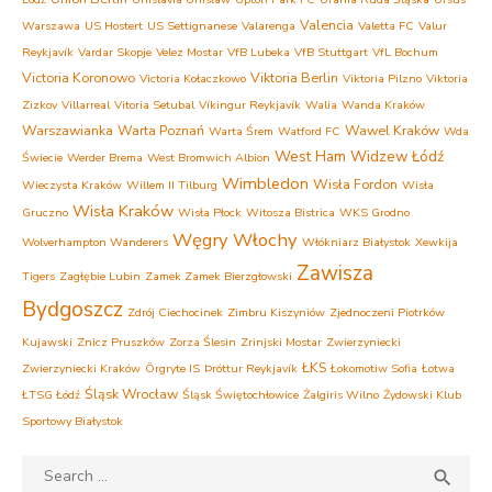
Valencia
Warszawa
US Hostert
US Settignanese
Valarenga
Valetta FC
Valur
Reykjavík
Vardar Skopje
Velez Mostar
VfB Lubeka
VfB Stuttgart
VfL Bochum
Victoria Koronowo
Viktoria Berlin
Victoria Kołaczkowo
Viktoria Pilzno
Viktoria
Zizkov
Villarreal
Vitoria Setubal
Víkingur Reykjavík
Walia
Wanda Kraków
Warszawianka
Warta Poznań
Wawel Kraków
Warta Śrem
Watford FC
Wda
West Ham
Widzew Łódź
Świecie
Werder Brema
West Bromwich Albion
Wimbledon
Wisła Fordon
Wieczysta Kraków
Willem II Tilburg
Wisła
Wisła Kraków
Gruczno
Wisła Płock
Witosza Bistrica
WKS Grodno
Węgry
Włochy
Wolverhampton Wanderers
Włókniarz Białystok
Xewkija
Zawisza
Tigers
Zagłębie Lubin
Zamek Zamek Bierzgłowski
Bydgoszcz
Zdrój Ciechocinek
Zimbru Kiszyniów
Zjednoczeni Piotrków
Kujawski
Znicz Pruszków
Zorza Ślesin
Zrinjski Mostar
Zwierzyniecki
ŁKS
Zwierzyniecki Kraków
Örgryte IS
Þróttur Reykjavík
Łokomotiw Sofia
Łotwa
Śląsk Wrocław
ŁTSG Łódź
Śląsk Świętochłowice
Żalgiris Wilno
Żydowski Klub
Sportowy Białystok
Search
SEA
