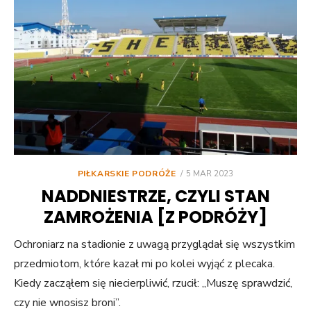
POSTED
PIŁKARSKIE PODRÓŻE
5 MAR 2023
ON
NADDNIESTRZE, CZYLI STAN
ZAMROŻENIA [Z PODRÓŻY]
Ochroniarz na stadionie z uwagą przyglądał się wszystkim
przedmiotom, które kazał mi po kolei wyjąć z plecaka.
Kiedy zacząłem się niecierpliwić, rzucił: „Muszę sprawdzić,
czy nie wnosisz broni”.