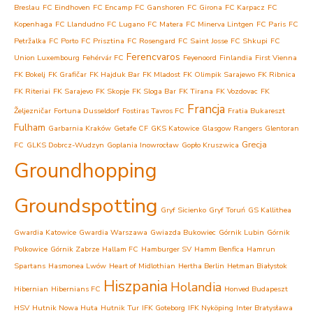
Breslau
FC Eindhoven
FC Encamp
FC Ganshoren
FC Girona
FC Karpacz
FC
Kopenhaga
FC Llandudno
FC Lugano
FC Matera
FC Minerva Lintgen
FC Paris
FC
Petržalka
FC Porto
FC Prisztina
FC Rosengard
FC Saint Josse
FC Shkupi
FC
Ferencvaros
Union Luxembourg
Fehérvár FC
Feyenoord
Finlandia
First Vienna
FK Bokelj
FK Grafičar
FK Hajduk Bar
FK Mladost
FK Olimpik Sarajewo
FK Ribnica
FK Riteriai
FK Sarajevo
FK Skopje
FK Sloga Bar
FK Tirana
FK Vozdovac
FK
Francja
Željezničar
Fortuna Dusseldorf
Fostiras Tavros FC
Fratia Bukareszt
Fulham
Garbarnia Kraków
Getafe CF
GKS Katowice
Glasgow Rangers
Glentoran
Grecja
FC
GLKS Dobrcz-Wudzyn
Goplania Inowrocław
Gopło Kruszwica
Groundhopping
Groundspotting
Gryf Sicienko
Gryf Toruń
GS Kallithea
Gwardia Katowice
Gwardia Warszawa
Gwiazda Bukowiec
Górnik Lubin
Górnik
Polkowice
Górnik Zabrze
Hallam FC
Hamburger SV
Hamm Benfica
Hamrun
Spartans
Hasmonea Lwów
Heart of Midlothian
Hertha Berlin
Hetman Białystok
Hiszpania
Holandia
Hibernian
Hibernians FC
Honved Budapeszt
HSV
Hutnik Nowa Huta
Hutnik Tur
IFK Goteborg
IFK Nyköping
Inter Bratysława