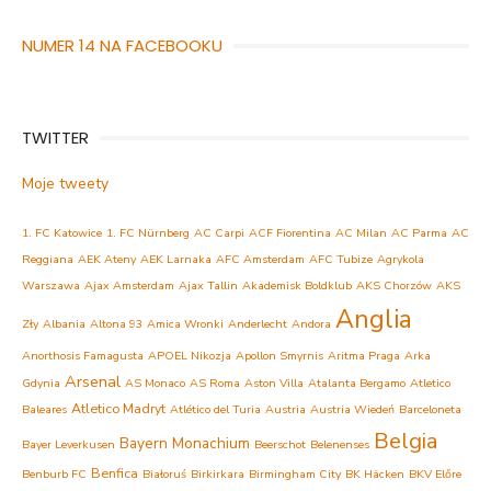
NUMER 14 NA FACEBOOKU
TWITTER
Moje tweety
1. FC Katowice
1. FC Nürnberg
AC Carpi
ACF Fiorentina
AC Milan
AC Parma
AC
Reggiana
AEK Ateny
AEK Larnaka
AFC Amsterdam
AFC Tubize
Agrykola
Warszawa
Ajax Amsterdam
Ajax Tallin
Akademisk Boldklub
AKS Chorzów
AKS
Anglia
Zły
Albania
Altona 93
Amica Wronki
Anderlecht
Andora
Anorthosis Famagusta
APOEL Nikozja
Apollon Smyrnis
Aritma Praga
Arka
Arsenal
Gdynia
AS Monaco
AS Roma
Aston Villa
Atalanta Bergamo
Atletico
Atletico Madryt
Baleares
Atlético del Turia
Austria
Austria Wiedeń
Barceloneta
Belgia
Bayern Monachium
Bayer Leverkusen
Beerschot
Belenenses
Benfica
Benburb FC
Białoruś
Birkirkara
Birmingham City
BK Häcken
BKV Előre