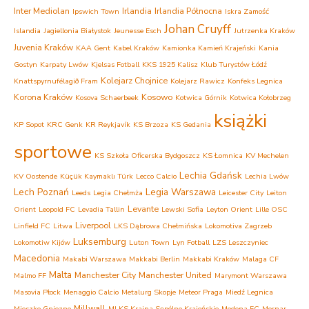
Inter Mediolan
Irlandia
Irlandia Północna
Ipswich Town
Iskra Zamość
Johan Cruyff
Islandia
Jagiellonia Białystok
Jeunesse Esch
Jutrzenka Kraków
Juvenia Kraków
KAA Gent
Kabel Kraków
Kamionka Kamień Krajeński
Kania
Gostyn
Karpaty Lwów
Kjelsas Fotball
KKS 1925 Kalisz
Klub Turystów Łódź
Kolejarz Chojnice
Knattspyrnufélagið Fram
Kolejarz Rawicz
Konfeks Legnica
Korona Kraków
Kosowo
Kosova Schaerbeek
Kotwica Górnik
Kotwica Kołobrzeg
książki
KP Sopot
KRC Genk
KR Reykjavík
KS Brzoza
KS Gedania
sportowe
KS Szkoła Oficerska Bydgoszcz
KS Łomnica
KV Mechelen
Lechia Gdańsk
KV Oostende
Küçük Kaymaklı Türk
Lecco Calcio
Lechia Lwów
Lech Poznań
Legia Warszawa
Leeds
Legia Chełmża
Leicester City
Leiton
Levante
Orient
Leopold FC
Levadia Tallin
Lewski Sofia
Leyton Orient
Lille OSC
Liverpool
Linfield FC
Litwa
LKS Dąbrowa Chełmińska
Lokomotiva Zagrzeb
Luksemburg
Lokomotiw Kijów
Luton Town
Lyn Fotball
LZS Leszczyniec
Macedonia
Makabi Warszawa
Makkabi Berlin
Makkabi Kraków
Malaga CF
Malta
Manchester City
Manchester United
Malmo FF
Marymont Warszawa
Masovia Płock
Menaggio Calcio
Metalurg Skopje
Meteor Praga
Miedź Legnica
Millwall
Mieszko Gniezno
MLKS Krajna Sępólno Krajeńskie
Modena FC
Mornar