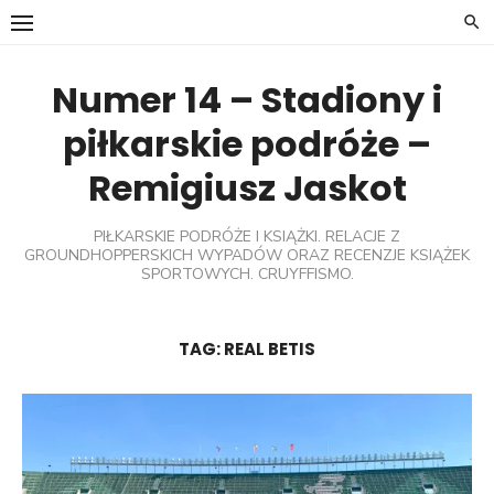
Skip
to
content
Numer 14 – Stadiony i
piłkarskie podróże –
Remigiusz Jaskot
PIŁKARSKIE PODRÓŻE I KSIĄŻKI. RELACJE Z
GROUNDHOPPERSKICH WYPADÓW ORAZ RECENZJE KSIĄŻEK
SPORTOWYCH. CRUYFFISMO.
TAG:
REAL BETIS