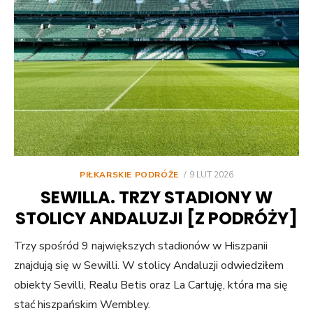
POSTED
PIŁKARSKIE PODRÓŻE
9 LUT 2026
ON
SEWILLA. TRZY STADIONY W
STOLICY ANDALUZJI [Z PODRÓŻY]
Trzy spośród 9 największych stadionów w Hiszpanii
znajdują się w Sewilli. W stolicy Andaluzji odwiedziłem
obiekty Sevilli, Realu Betis oraz La Cartuję, która ma się
stać hiszpańskim Wembley.