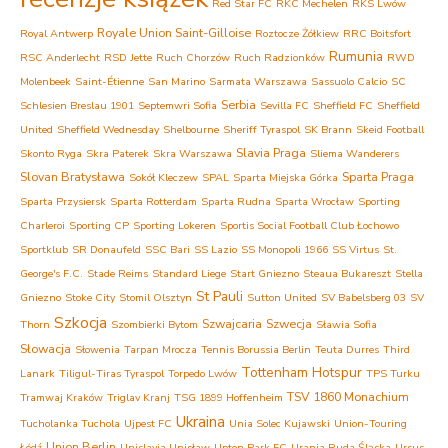
Red Star FC
RKC Mechelen
RKS Lwów
Royale Union Saint-Gilloise
Royal Antwerp
Roztocze Żółkiew
RRC Boitsfort
Rumunia
RSC Anderlecht
RSD Jette
Ruch Chorzów
Ruch Radzionków
RWD
Molenbeek
Saint-Étienne
San Marino
Sarmata Warszawa
Sassuolo Calcio
SC
Serbia
Schlesien Breslau 1901
Septemwri Sofia
Sevilla FC
Sheffield FC
Sheffield
United
Sheffield Wednesday
Shelbourne
Sheriff Tyraspol
SK Brann
Skeid Football
Slavia Praga
Skonto Ryga
Skra Paterek
Skra Warszawa
Sliema Wanderers
Slovan Bratysława
Sparta Praga
Sokół Kleczew
SPAL
Sparta Miejska Górka
Sparta Przysiersk
Sparta Rotterdam
Sparta Rudna
Sparta Wrocław
Sporting
Charleroi
Sporting CP
Sporting Lokeren
Sportis Social Football Club Łochowo
Sportklub
SR Donaufeld
SSC Bari
SS Lazio
SS Monopoli 1966
SS Virtus
St.
George's F.C.
Stade Reims
Standard Liege
Start Gniezno
Steaua Bukareszt
Stella
St Pauli
Gniezno
Stoke City
Stomil Olsztyn
Sutton United
SV Babelsberg 03
SV
Szkocja
Szwajcaria
Szwecja
Thorn
Szombierki Bytom
Sławia Sofia
Słowacja
Słowenia
Tarpan Mrocza
Tennis Borussia Berlin
Teuta Durres
Third
Tottenham Hotspur
Lanark
Tiligul-Tiras Tyraspol
Torpedo Lwów
TPS Turku
TSV 1860 Monachium
Tramwaj Kraków
Triglav Kranj
TSG 1899 Hoffenheim
Ukraina
Tucholanka Tuchola
Ujpest FC
Unia Solec Kujawski
Union-Touring
Union Berlin
Łódź
Unislavia Unisław
Upton Park FC
Urania Ruda Śląska
Ursus