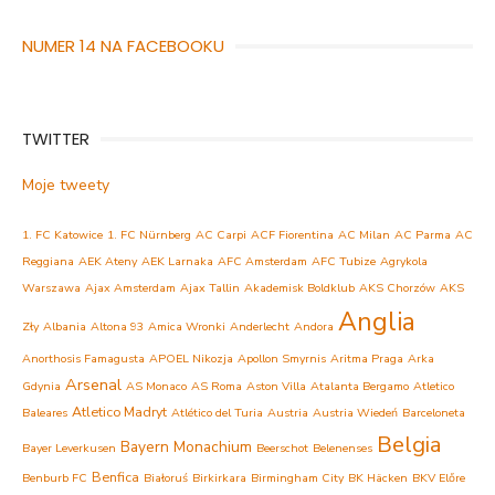
NUMER 14 NA FACEBOOKU
TWITTER
Moje tweety
1. FC Katowice
1. FC Nürnberg
AC Carpi
ACF Fiorentina
AC Milan
AC Parma
AC
Reggiana
AEK Ateny
AEK Larnaka
AFC Amsterdam
AFC Tubize
Agrykola
Warszawa
Ajax Amsterdam
Ajax Tallin
Akademisk Boldklub
AKS Chorzów
AKS
Anglia
Zły
Albania
Altona 93
Amica Wronki
Anderlecht
Andora
Anorthosis Famagusta
APOEL Nikozja
Apollon Smyrnis
Aritma Praga
Arka
Arsenal
Gdynia
AS Monaco
AS Roma
Aston Villa
Atalanta Bergamo
Atletico
Atletico Madryt
Baleares
Atlético del Turia
Austria
Austria Wiedeń
Barceloneta
Belgia
Bayern Monachium
Bayer Leverkusen
Beerschot
Belenenses
Benfica
Benburb FC
Białoruś
Birkirkara
Birmingham City
BK Häcken
BKV Előre