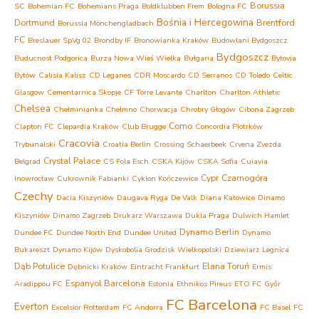
Borussia
SC
Bohemian FC
Bohemians Praga
Boldklubben Frem
Bologna FC
Bośnia i Hercegowina
Dortmund
Brentford
Borussia Mönchengladbach
FC
Breslauer SpVg 02
Brondby IF
Bronowianka Kraków
Budowlani Bydgoszcz
Bydgoszcz
Buducnost Podgorica
Burza Nowa Wieś Wielka
Bułgaria
Bytovia
Bytów
Calisia Kalisz
CD Leganes
CDR Moscardo
CD Serranos
CD Toledo
Celtic
Glasgow
Cementarnica Skopje
CF Torre Levante
Charlton
Charlton Athletic
Chelsea
Chełminianka Chełmno
Chorwacja
Chrobry Głogów
Cibona Zagrzeb
Como
Clapton FC
Clepardia Kraków
Club Brugge
Concordia Piotrków
Cracovia
Trybunalski
Croatia Berlin
Crossing Schaerbeek
Crvena Zvezda
Crystal Palace
Belgrad
CS Fola Esch
CSKA Kijów
CSKA Sofia
Cuiavia
Cypr
Czarnogóra
Inowrocław
Cukrownik Fabianki
Cyklon Kończewice
Czechy
Dacia Kiszyniów
Daugava Ryga
De Valk
Diana Katowice
Dinamo
Kiszyniów
Dinamo Zagrzeb
Drukarz Warszawa
Dukla Praga
Dulwich Hamlet
Dynamo Berlin
Dundee FC
Dundee North End
Dundee United
Dynamo
Bukareszt
Dynamo Kijów
Dyskobolia Grodzisk Wielkopolski
Dziewiarz Legnica
Dąb Potulice
Elana Toruń
Dębnicki Kraków
Eintracht Frankfurt
Ermis
Espanyol Barcelona
Aradippou FC
Estonia
Ethnikos Pireus
ETO FC Győr
FC Barcelona
Everton
Excelsior Rotterdam
FC Andorra
FC Basel
FC