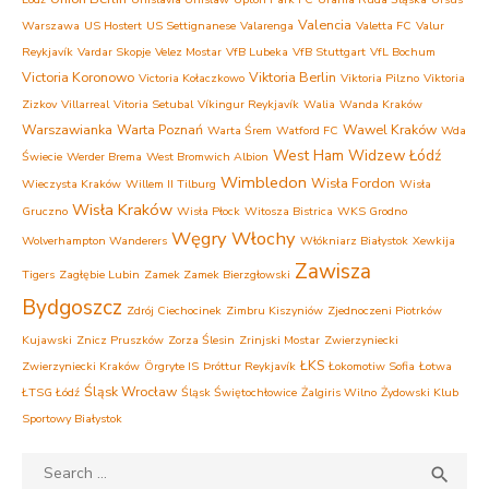
Valencia
Warszawa
US Hostert
US Settignanese
Valarenga
Valetta FC
Valur
Reykjavík
Vardar Skopje
Velez Mostar
VfB Lubeka
VfB Stuttgart
VfL Bochum
Victoria Koronowo
Viktoria Berlin
Victoria Kołaczkowo
Viktoria Pilzno
Viktoria
Zizkov
Villarreal
Vitoria Setubal
Víkingur Reykjavík
Walia
Wanda Kraków
Warszawianka
Warta Poznań
Wawel Kraków
Warta Śrem
Watford FC
Wda
West Ham
Widzew Łódź
Świecie
Werder Brema
West Bromwich Albion
Wimbledon
Wisła Fordon
Wieczysta Kraków
Willem II Tilburg
Wisła
Wisła Kraków
Gruczno
Wisła Płock
Witosza Bistrica
WKS Grodno
Węgry
Włochy
Wolverhampton Wanderers
Włókniarz Białystok
Xewkija
Zawisza
Tigers
Zagłębie Lubin
Zamek Zamek Bierzgłowski
Bydgoszcz
Zdrój Ciechocinek
Zimbru Kiszyniów
Zjednoczeni Piotrków
Kujawski
Znicz Pruszków
Zorza Ślesin
Zrinjski Mostar
Zwierzyniecki
ŁKS
Zwierzyniecki Kraków
Örgryte IS
Þróttur Reykjavík
Łokomotiw Sofia
Łotwa
Śląsk Wrocław
ŁTSG Łódź
Śląsk Świętochłowice
Żalgiris Wilno
Żydowski Klub
Sportowy Białystok
Search
SEA
