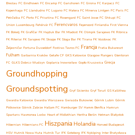
Breslau
FC Eindhoven
FC Encamp
FC Ganshoren
FC Girona
FC Karpacz
FC
Kopenhaga
FC Llandudno
FC Lugano
FC Matera
FC Minerva Lintgen
FC Paris
FC
Petržalka
FC Porto
FC Prisztina
FC Rosengard
FC Saint Josse
FC Shkupi
FC
Ferencvaros
Union Luxembourg
Fehérvár FC
Feyenoord
Finlandia
First Vienna
FK Bokelj
FK Grafičar
FK Hajduk Bar
FK Mladost
FK Olimpik Sarajewo
FK Ribnica
FK Riteriai
FK Sarajevo
FK Skopje
FK Sloga Bar
FK Tirana
FK Vozdovac
FK
Francja
Željezničar
Fortuna Dusseldorf
Fostiras Tavros FC
Fratia Bukareszt
Fulham
Garbarnia Kraków
Getafe CF
GKS Katowice
Glasgow Rangers
Glentoran
Grecja
FC
GLKS Dobrcz-Wudzyn
Goplania Inowrocław
Gopło Kruszwica
Groundhopping
Groundspotting
Gryf Sicienko
Gryf Toruń
GS Kallithea
Gwardia Katowice
Gwardia Warszawa
Gwiazda Bukowiec
Górnik Lubin
Górnik
Polkowice
Górnik Zabrze
Hallam FC
Hamburger SV
Hamm Benfica
Hamrun
Spartans
Hasmonea Lwów
Heart of Midlothian
Hertha Berlin
Hetman Białystok
Hiszpania
Holandia
Hibernian
Hibernians FC
Honved Budapeszt
HSV
Hutnik Nowa Huta
Hutnik Tur
IFK Goteborg
IFK Nyköping
Inter Bratysława