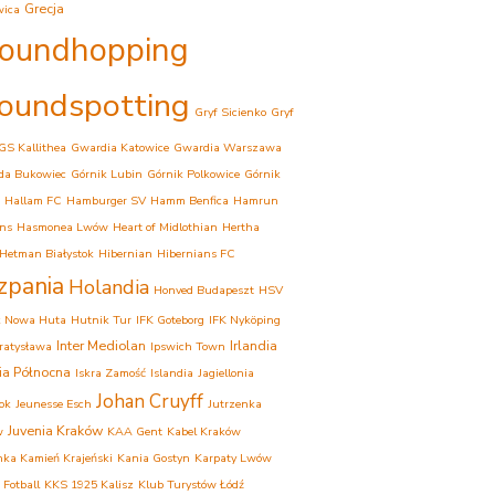
Grecja
wica
oundhopping
oundspotting
Gryf Sicienko
Gryf
GS Kallithea
Gwardia Katowice
Gwardia Warszawa
da Bukowiec
Górnik Lubin
Górnik Polkowice
Górnik
Hallam FC
Hamburger SV
Hamm Benfica
Hamrun
ns
Hasmonea Lwów
Heart of Midlothian
Hertha
Hetman Białystok
Hibernian
Hibernians FC
zpania
Holandia
Honved Budapeszt
HSV
k Nowa Huta
Hutnik Tur
IFK Goteborg
IFK Nyköping
Inter Mediolan
Irlandia
Bratysława
Ipswich Town
dia Północna
Iskra Zamość
Islandia
Jagiellonia
Johan Cruyff
tok
Jeunesse Esch
Jutrzenka
Juvenia Kraków
w
KAA Gent
Kabel Kraków
ka Kamień Krajeński
Kania Gostyn
Karpaty Lwów
 Fotball
KKS 1925 Kalisz
Klub Turystów Łódź