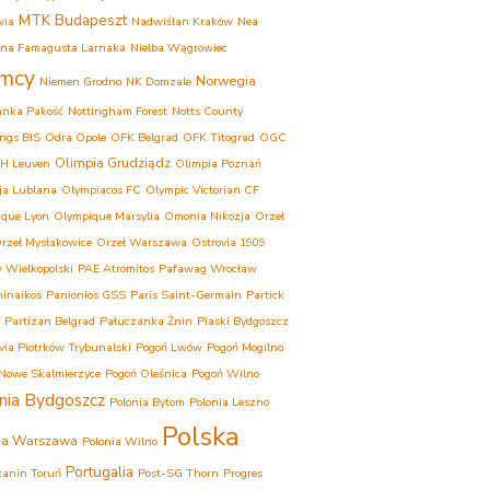
MTK Budapeszt
wia
Nadwiślan Kraków
Nea
ina Famagusta Larnaka
Nielba Wągrowiec
mcy
Norwegia
Niemen Grodno
NK Domzale
anka Pakość
Nottingham Forest
Notts County
ngs BIS
Odra Opole
OFK Belgrad
OFK Titograd
OGC
Olimpia Grudziądz
H Leuven
Olimpia Poznań
ja Lublana
Olympiacos FC
Olympic Victorian CF
que Lyon
Olympique Marsylia
Omonia Nikozja
Orzeł
rzeł Mysłakowice
Orzeł Warszawa
Ostrovia 1909
 Wielkopolski
PAE Atromitos
Pafawag Wrocław
inaikos
Panionios GSS
Paris Saint-Germain
Partick
Partizan Belgrad
Pałuczanka Żnin
Piaski Bydgoszcz
ovia Piotrków Trybunalski
Pogoń Lwów
Pogoń Mogilno
Nowe Skalmierzyce
Pogoń Oleśnica
Pogoń Wilno
nia Bydgoszcz
Polonia Bytom
Polonia Leszno
Polska
ia Warszawa
Polonia Wilno
Portugalia
anin Toruń
Post-SG Thorn
Progres