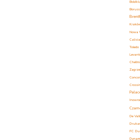
Boldkl
Boruss
Brent
Krakó
Nowa 
Calisia
Toledo
Levant
Chełm
Zagrz
Concor
Crossi
Palac
Inowro
Czarn
De Val
Druka
FC
Du
Dynam