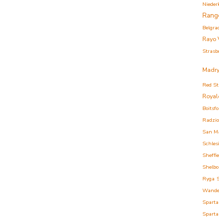
Nieder
Rang
Belgra
Rayo 
Strasb
Madry
Red St
Royal
Boitsfo
Radzi
San M
Schles
Sheffi
Shelbo
Ryga
Wande
Sparta
Sparta