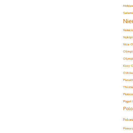
Mołda
Salam
Nie
Noteci
Nyköpi
Nice
O
Olimpi
Olympi
Kozy
O
Ostrów
Panath
Thistle
Piotrc
Pogoń 
Polo
Polon
Pomorz