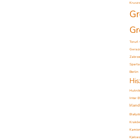
Krusz
Gr
Gr
Toruń
Gwiaz
Zabrze
Sparta
Berlin
His
Hutni
Inter 
Irlan
Białys
Krakó
Kamion
Kjelsas