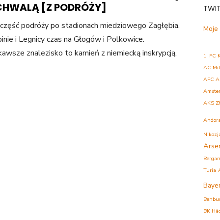
 CHWALĄ [Z PODRÓŻY]
TWI
część podróży po stadionach miedziowego Zagłębia.
Moje
inie i Legnicy czas na Głogów i Polkowice.
kawsze znalezisko to kamień z niemiecką inskrypcją.
1. FC 
AC Mi
AFC A
Amste
AKS Z
Andor
Nikozj
Arse
Berga
Turia
Baye
Benbu
BK Hä