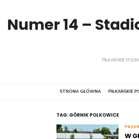
Skip
to
Numer 14 – Stadio
content
PIŁKARSKIE PODR
STRONA GŁÓWNA
PIŁKARSKIE 
TAG:
GÓRNIK POLKOWICE
PIŁKA
W G