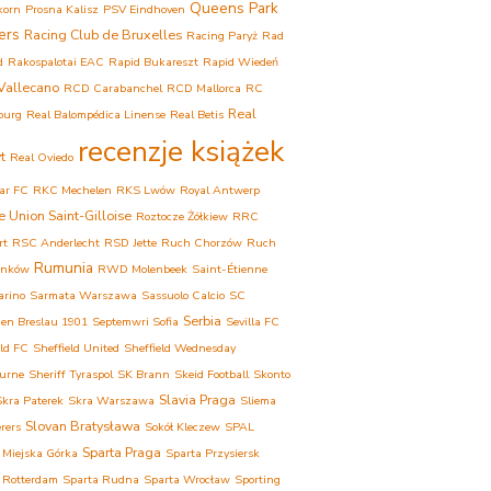
Queens Park
korn
Prosna Kalisz
PSV Eindhoven
ers
Racing Club de Bruxelles
Racing Paryż
Rad
d
Rakospalotai EAC
Rapid Bukareszt
Rapid Wiedeń
Vallecano
RCD Carabanchel
RCD Mallorca
RC
Real
ourg
Real Balompédica Linense
Real Betis
recenzje książek
t
Real Oviedo
ar FC
RKC Mechelen
RKS Lwów
Royal Antwerp
e Union Saint-Gilloise
Roztocze Żółkiew
RRC
rt
RSC Anderlecht
RSD Jette
Ruch Chorzów
Ruch
Rumunia
onków
RWD Molenbeek
Saint-Étienne
arino
Sarmata Warszawa
Sassuolo Calcio
SC
Serbia
ien Breslau 1901
Septemwri Sofia
Sevilla FC
eld FC
Sheffield United
Sheffield Wednesday
urne
Sheriff Tyraspol
SK Brann
Skeid Football
Skonto
Slavia Praga
Skra Paterek
Skra Warszawa
Sliema
Slovan Bratysława
rers
Sokół Kleczew
SPAL
Sparta Praga
 Miejska Górka
Sparta Przysiersk
 Rotterdam
Sparta Rudna
Sparta Wrocław
Sporting