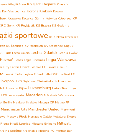
Kolejarz Chojnice
pyrnufélagið Fram
Kolejarz
Korona Kraków
z
Konfeks Legnica
Kosova
Kosowo
beek
Kotwica Górnik
Kotwica Kołobrzeg
KP
KRC Genk
KR Reykjavík
KS Brzoza
KS Gedania
iążki sportowe
KS Szkoła Oficerska
zcz
KS Łomnica
KV Mechelen
KV Oostende
Küçük
Lechia Gdańsk
lı Türk
Lecco Calcio
Lechia Lwów
 Poznań
Legia Warszawa
Leeds
Legia Chełmża
er City
Leiton Orient
Leopold FC
Levadia Tallin
te
Lewski Sofia
Leyton Orient
Lille OSC
Linfield FC
Liverpool
LKS Dąbrowa Chełmińska
Lokomotiva
Luksemburg
eb
Lokomotiw Kijów
Luton Town
Lyn
Macedonia
LZS Leszczyniec
Makabi Warszawa
i Berlin
Makkabi Kraków
Malaga CF
Malmo FF
Manchester City
Manchester United
Marymont
awa
Masovia Płock
Menaggio Calcio
Metalurg Skopje
Millwall
 Praga
Miedź Legnica
Mieszko Gniezno
rajna Sępólno Krajeńskie
Modena FC
Mornar Bar