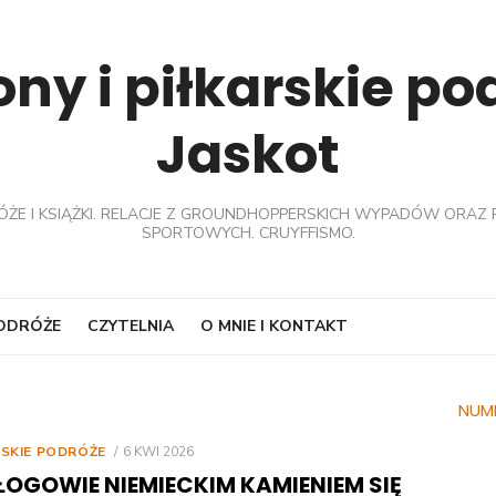
ny i piłkarskie p
Jaskot
ÓŻE I KSIĄŻKI. RELACJE Z GROUNDHOPPERSKICH WYPADÓW ORAZ 
SPORTOWYCH. CRUYFFISMO.
PODRÓŻE
CZYTELNIA
O MNIE I KONTAKT
NUM
POSTED
RSKIE PODRÓŻE
6 KWI 2026
ON
ŁOGOWIE NIEMIECKIM KAMIENIEM SIĘ