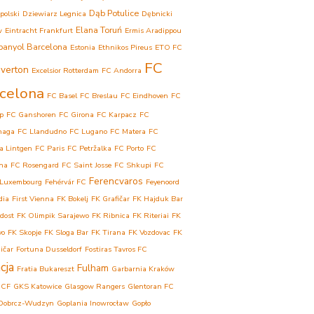
Dąb Potulice
polski
Dziewiarz Legnica
Dębnicki
Elana Toruń
w
Eintracht Frankfurt
Ermis Aradippou
panyol Barcelona
Estonia
Ethnikos Pireus
ETO FC
FC
verton
Excelsior Rotterdam
FC Andorra
celona
FC Basel
FC Breslau
FC Eindhoven
FC
p
FC Ganshoren
FC Girona
FC Karpacz
FC
haga
FC Llandudno
FC Lugano
FC Matera
FC
a Lintgen
FC Paris
FC Petržalka
FC Porto
FC
ina
FC Rosengard
FC Saint Josse
FC Shkupi
FC
Ferencvaros
 Luxembourg
Fehérvár FC
Feyenoord
dia
First Vienna
FK Bokelj
FK Grafičar
FK Hajduk Bar
dost
FK Olimpik Sarajewo
FK Ribnica
FK Riteriai
FK
vo
FK Skopje
FK Sloga Bar
FK Tirana
FK Vozdovac
FK
ičar
Fortuna Dusseldorf
Fostiras Tavros FC
cja
Fulham
Fratia Bukareszt
Garbarnia Kraków
 CF
GKS Katowice
Glasgow Rangers
Glentoran FC
Dobrcz-Wudzyn
Goplania Inowrocław
Gopło