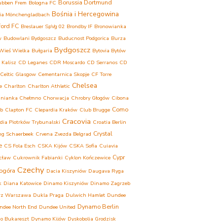
Borussia Dortmund
ubben Frem
Bologna FC
Bośnia i Hercegowina
ia Mönchengladbach
ford FC
Breslauer SpVg 02
Brondby IF
Bronowianka
w
Budowlani Bydgoszcz
Buducnost Podgorica
Burza
Bydgoszcz
Wieś Wielka
Bułgaria
Bytovia Bytów
 Kalisz
CD Leganes
CDR Moscardo
CD Serranos
CD
Celtic Glasgow
Cementarnica Skopje
CF Torre
Chelsea
e
Charlton
Charlton Athletic
inianka Chełmno
Chorwacja
Chrobry Głogów
Cibona
Como
eb
Clapton FC
Clepardia Kraków
Club Brugge
Cracovia
dia Piotrków Trybunalski
Croatia Berlin
Crystal
ng Schaerbeek
Crvena Zvezda Belgrad
e
CS Fola Esch
CSKA Kijów
CSKA Sofia
Cuiavia
Cypr
cław
Cukrownik Fabianki
Cyklon Kończewice
Czechy
ogóra
Dacia Kiszyniów
Daugava Ryga
k
Diana Katowice
Dinamo Kiszyniów
Dinamo Zagrzeb
rz Warszawa
Dukla Praga
Dulwich Hamlet
Dundee
Dynamo Berlin
ndee North End
Dundee United
o Bukareszt
Dynamo Kijów
Dyskobolia Grodzisk