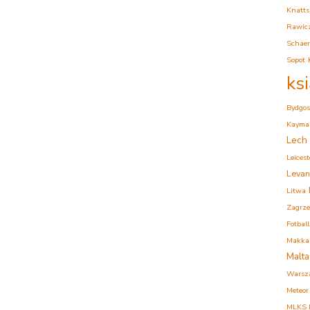
Knatts
Rawic
Schaer
Sopot
ks
Bydgos
Kaymak
Lech
Leicest
Levan
Litwa
Zagrz
Fotball
Makkab
Malta
Warsz
Meteor
MLKS K