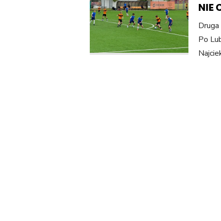
NIE
Druga 
Po Lub
Najcie