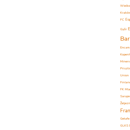
Wielko
Krakó
Es
FC
E
Győr
Bar
Encam
Kopen
Minerv
Priszt
Union
Finlan
FK Mla
Saraje
Željezn
Fran
Getafe
GLKS 