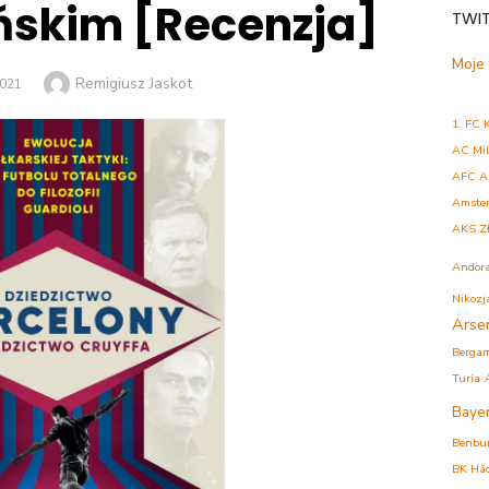
ńskim [Recenzja]
TWI
Moje
Author
Remigiusz Jaskot
2021
1. FC 
AC Mi
AFC A
Amste
AKS Z
Andor
Nikozj
Arse
Berga
Turia
Baye
Benbu
BK Hä