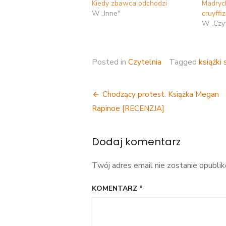
Kiedy zbawca odchodzi
Madryck
W „Inne"
cruyffi
W „Czyt
Posted in
Czytelnia
Tagged
książki
Nawigacja
Chodzący protest. Książka Megan
wpisu
Rapinoe [RECENZJA]
Dodaj komentarz
Twój adres email nie zostanie opubli
KOMENTARZ
*