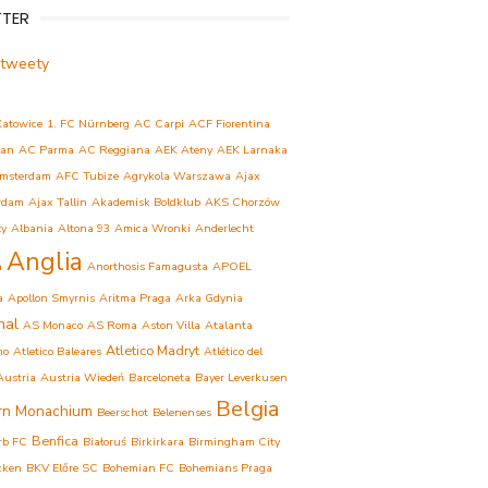
TTER
 tweety
Katowice
1. FC Nürnberg
AC Carpi
ACF Fiorentina
lan
AC Parma
AC Reggiana
AEK Ateny
AEK Larnaka
msterdam
AFC Tubize
Agrykola Warszawa
Ajax
rdam
Ajax Tallin
Akademisk Boldklub
AKS Chorzów
ły
Albania
Altona 93
Amica Wronki
Anderlecht
Anglia
a
Anorthosis Famagusta
APOEL
a
Apollon Smyrnis
Aritma Praga
Arka Gdynia
nal
AS Monaco
AS Roma
Aston Villa
Atalanta
Atletico Madryt
mo
Atletico Baleares
Atlético del
Austria
Austria Wiedeń
Barceloneta
Bayer Leverkusen
Belgia
rn Monachium
Beerschot
Belenenses
Benfica
rb FC
Białoruś
Birkirkara
Birmingham City
cken
BKV Előre SC
Bohemian FC
Bohemians Praga