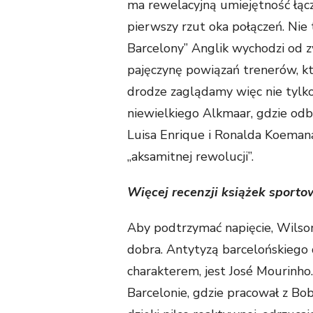
ma rewelacyjną umiejętność łącz
pierwszy rzut oka połączeń. Nie
Barcelony” Anglik wychodzi od z
pajęczynę powiązań trenerów, któ
drodze zaglądamy więc nie tylk
niewielkiego Alkmaar, gdzie odb
Luisa Enrique i Ronalda Koeman
„aksamitnej rewolucji”.
Więcej recenzji książek sport
Aby podtrzymać napięcie, Wilso
dobra. Antytyzą barcelońskiego 
charakterem, jest José Mourinho.
Barcelonie, gdzie pracował z B