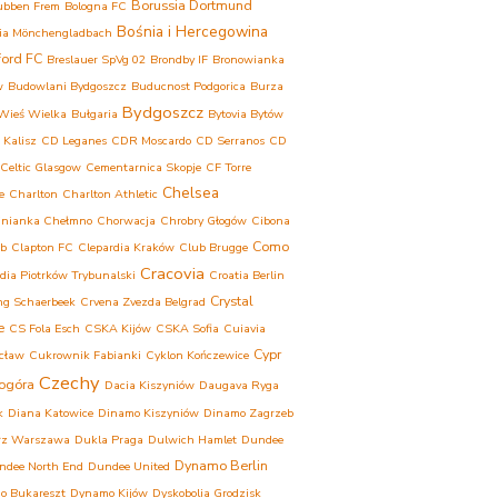
Borussia Dortmund
ubben Frem
Bologna FC
Bośnia i Hercegowina
ia Mönchengladbach
ford FC
Breslauer SpVg 02
Brondby IF
Bronowianka
w
Budowlani Bydgoszcz
Buducnost Podgorica
Burza
Bydgoszcz
Wieś Wielka
Bułgaria
Bytovia Bytów
 Kalisz
CD Leganes
CDR Moscardo
CD Serranos
CD
Celtic Glasgow
Cementarnica Skopje
CF Torre
Chelsea
e
Charlton
Charlton Athletic
inianka Chełmno
Chorwacja
Chrobry Głogów
Cibona
Como
eb
Clapton FC
Clepardia Kraków
Club Brugge
Cracovia
dia Piotrków Trybunalski
Croatia Berlin
Crystal
ng Schaerbeek
Crvena Zvezda Belgrad
e
CS Fola Esch
CSKA Kijów
CSKA Sofia
Cuiavia
Cypr
cław
Cukrownik Fabianki
Cyklon Kończewice
Czechy
ogóra
Dacia Kiszyniów
Daugava Ryga
k
Diana Katowice
Dinamo Kiszyniów
Dinamo Zagrzeb
rz Warszawa
Dukla Praga
Dulwich Hamlet
Dundee
Dynamo Berlin
ndee North End
Dundee United
o Bukareszt
Dynamo Kijów
Dyskobolia Grodzisk