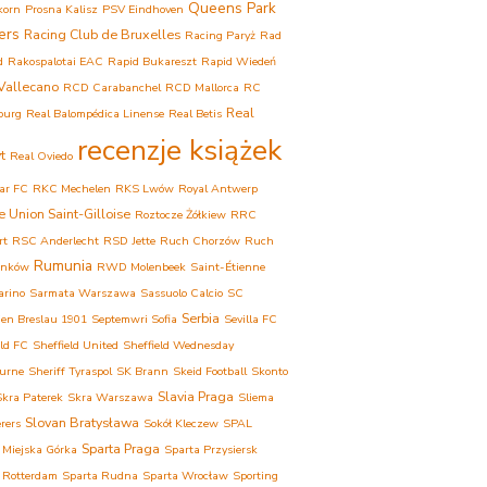
Queens Park
korn
Prosna Kalisz
PSV Eindhoven
ers
Racing Club de Bruxelles
Racing Paryż
Rad
d
Rakospalotai EAC
Rapid Bukareszt
Rapid Wiedeń
Vallecano
RCD Carabanchel
RCD Mallorca
RC
Real
ourg
Real Balompédica Linense
Real Betis
recenzje książek
t
Real Oviedo
ar FC
RKC Mechelen
RKS Lwów
Royal Antwerp
e Union Saint-Gilloise
Roztocze Żółkiew
RRC
rt
RSC Anderlecht
RSD Jette
Ruch Chorzów
Ruch
Rumunia
onków
RWD Molenbeek
Saint-Étienne
arino
Sarmata Warszawa
Sassuolo Calcio
SC
Serbia
ien Breslau 1901
Septemwri Sofia
Sevilla FC
eld FC
Sheffield United
Sheffield Wednesday
urne
Sheriff Tyraspol
SK Brann
Skeid Football
Skonto
Slavia Praga
Skra Paterek
Skra Warszawa
Sliema
Slovan Bratysława
rers
Sokół Kleczew
SPAL
Sparta Praga
 Miejska Górka
Sparta Przysiersk
 Rotterdam
Sparta Rudna
Sparta Wrocław
Sporting