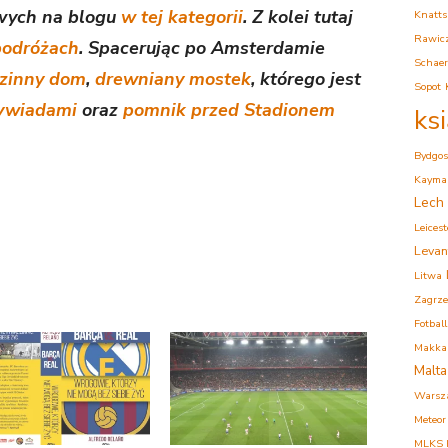
owych na blogu
w tej kategorii
. Z kolei tutaj
Knatts
Rawic
podróżach
. Spacerując po Amsterdamie
Schaer
zinny dom
,
drewniany mostek
, którego jest
Sopot
wywiadami
oraz
pomnik przed Stadionem
ks
Bydgos
Kaymak
Lech
Leicest
Levan
Litwa
Zagrz
Fotball
Makkab
Malta
Warsz
Meteor
MLKS K