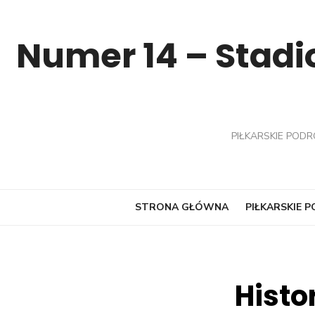
Skip
to
Numer 14 – Stadio
content
PIŁKARSKIE PODR
STRONA GŁÓWNA
PIŁKARSKIE 
Histo