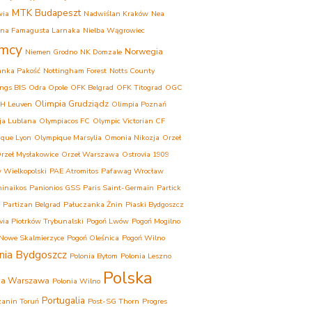
MTK Budapeszt
wia
Nadwiślan Kraków
Nea
ina Famagusta Larnaka
Nielba Wągrowiec
mcy
Norwegia
Niemen Grodno
NK Domzale
anka Pakość
Nottingham Forest
Notts County
ngs BIS
Odra Opole
OFK Belgrad
OFK Titograd
OGC
Olimpia Grudziądz
H Leuven
Olimpia Poznań
ja Lublana
Olympiacos FC
Olympic Victorian CF
que Lyon
Olympique Marsylia
Omonia Nikozja
Orzeł
im
rzeł Mysłakowice
Orzeł Warszawa
Ostrovia 1909
 Wielkopolski
PAE Atromitos
Pafawag Wrocław
inaikos
Panionios GSS
Paris Saint-Germain
Partick
Partizan Belgrad
Pałuczanka Żnin
Piaski Bydgoszcz
ovia Piotrków Trybunalski
Pogoń Lwów
Pogoń Mogilno
Nowe Skalmierzyce
Pogoń Oleśnica
Pogoń Wilno
nia Bydgoszcz
Polonia Bytom
Polonia Leszno
Polska
ia Warszawa
Polonia Wilno
Portugalia
anin Toruń
Post-SG Thorn
Progres