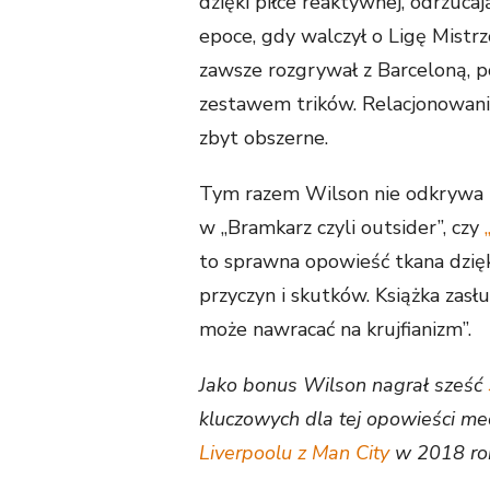
dzięki piłce reaktywnej, odrzucaj
epoce, gdy walczył o Ligę Mistrz
zawsze rozgrywał z Barceloną,
zestawem trików. Relacjonowani
zbyt obszerne.
Tym razem Wilson nie odkrywa pr
w „Bramkarz czyli outsider”, czy
to sprawna opowieść tkana dzię
przyczyn i skutków. Książka zasł
może nawracać na krujfianizm”.
Jako bonus Wilson nagrał sześć
kluczowych dla tej opowieści m
Liverpoolu z Man City
w 2018 rok