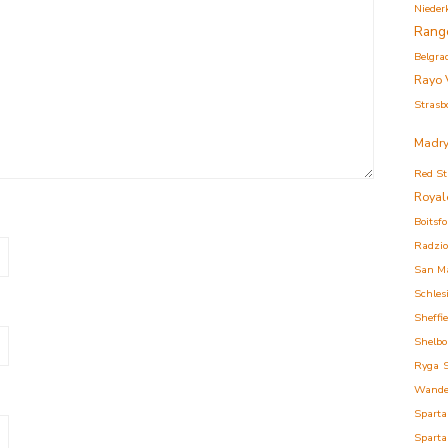
Nieder
Rang
Belgra
Rayo 
Strasb
Madry
Red St
Royal
Boitsfo
Radzi
San M
Schles
Sheffi
Shelbo
Ryga
Wande
Sparta
Sparta