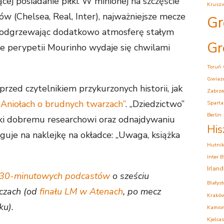
ącej posiadanie piłki. W minionej na szczęście
Krusz
ów (Chelsea, Real, Inter), najważniejsze mecze
Gr
 podgrzewając dodatkowo atmosferę stałym
Gr
e perypetii Mourinho wydaje się chwilami
Toruń
Gwiaz
zed czytelnikiem przykurzonych historii, jak
Zabrze
„Aniołach o brudnych twarzach”
. „Dziedzictwo”
Sparta
Berlin
ki dobremu researchowi oraz odnajdywaniu
His
uguje na naklejkę na okładce: „Uwaga, książka
Hutni
Inter 
Irlan
30-minutowych podcastów
o sześciu
Białys
eczach (od
finału LM w Atenach
, po mecz
Krakó
u).
Kamion
Kjelsas