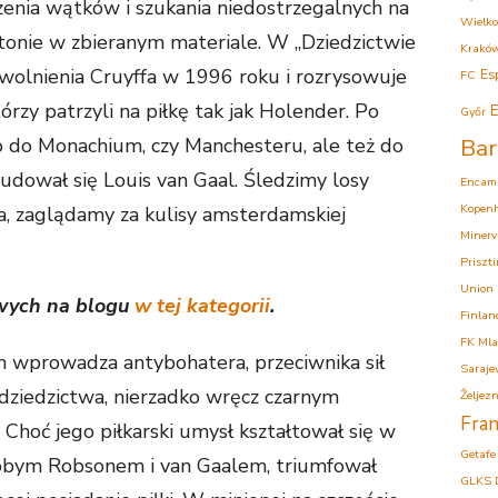
enia wątków i szukania niedostrzegalnych na
Wielko
 tonie w zbieranym materiale. W „Dziedzictwie
Krakó
wolnienia Cruyffa w 1996 roku i rozrysowuje
Es
FC
rzy patrzyli na piłkę tak jak Holender. Po
E
Győr
o do Monachium, czy Manchesteru, ale też do
Bar
udował się Louis van Gaal. Śledzimy losy
Encam
Kopen
a, zaglądamy za kulisy amsterdamskiej
Minerv
Priszt
Union
owych na blogu
w tej kategorii
.
Finlan
FK Mla
n wprowadza antybohatera, przeciwnika sił
Saraje
dziedzictwa, nierzadko wręcz czarnym
Željezn
Fran
 Choć jego piłkarski umysł kształtował się w
Getafe
obbym Robsonem i van Gaalem, triumfował
GLKS 