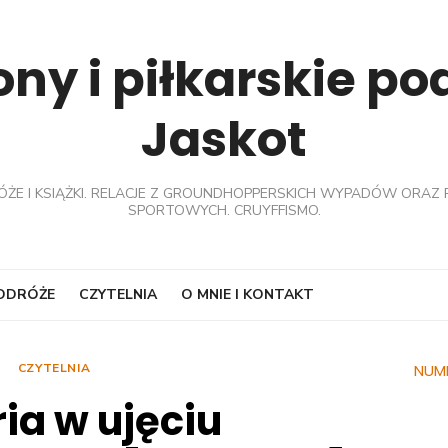
ny i piłkarskie p
Jaskot
ÓŻE I KSIĄŻKI. RELACJE Z GROUNDHOPPERSKICH WYPADÓW ORAZ 
SPORTOWYCH. CRUYFFISMO.
PODRÓŻE
CZYTELNIA
O MNIE I KONTAKT
CZYTELNIA
NUM
ria w ujęciu