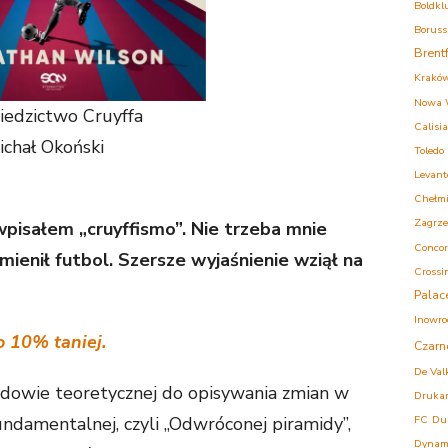
Boldkl
Boruss
Brent
Krakó
Nowa 
iedzictwo Cruyffa
Calisia
ichał Okoński
Toledo
Levant
Chełm
Zagrz
wpisałem „cruyffismo”. Nie trzeba mnie
Concor
mienił futbol. Szersze wyjaśnienie wziął na
Crossi
Palac
Inowro
o 10% taniej.
Czarn
De Val
dowie teoretycznej do opisywania zmian w
Druka
undamentalnej, czyli „Odwróconej piramidy”,
FC
Du
Dynam