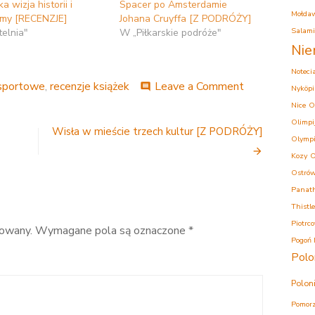
a wizja historii i
Spacer po Amsterdamie
Mołda
zmy [RECENZJE]
Johana Cruyffa [Z PODRÓŻY]
Salam
elnia"
W „Piłkarskie podróże"
Nie
Noteci
on
 sportowe
,
recenzje książek
Leave a Comment
comment
Nyköpi
Historia
Nice
O
w
Olimpi
ujęciu
Wisła w mieście trzech kultur [Z PODRÓŻY]
Olympi
postkrujfiańsk
[Recenzja]
Kozy
O
Ostrów
Panath
Thistle
Piotrc
kowany.
Wymagane pola są oznaczone
*
Pogoń 
Polo
Polon
Pomorz