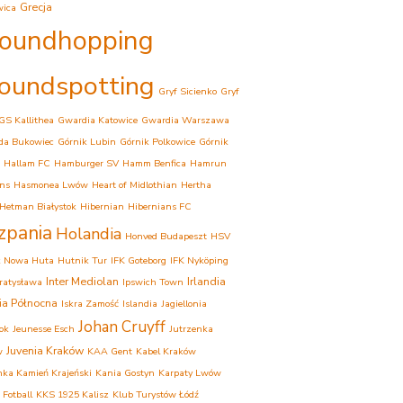
Grecja
wica
oundhopping
oundspotting
Gryf Sicienko
Gryf
GS Kallithea
Gwardia Katowice
Gwardia Warszawa
da Bukowiec
Górnik Lubin
Górnik Polkowice
Górnik
Hallam FC
Hamburger SV
Hamm Benfica
Hamrun
ns
Hasmonea Lwów
Heart of Midlothian
Hertha
Hetman Białystok
Hibernian
Hibernians FC
zpania
Holandia
Honved Budapeszt
HSV
k Nowa Huta
Hutnik Tur
IFK Goteborg
IFK Nyköping
Inter Mediolan
Irlandia
Bratysława
Ipswich Town
dia Północna
Iskra Zamość
Islandia
Jagiellonia
Johan Cruyff
tok
Jeunesse Esch
Jutrzenka
Juvenia Kraków
w
KAA Gent
Kabel Kraków
ka Kamień Krajeński
Kania Gostyn
Karpaty Lwów
 Fotball
KKS 1925 Kalisz
Klub Turystów Łódź