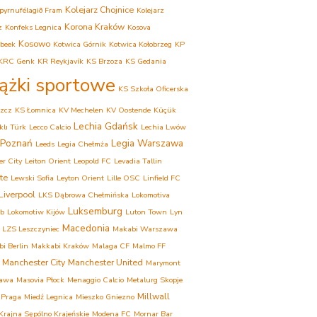
Kolejarz Chojnice
pyrnufélagið Fram
Kolejarz
Korona Kraków
z
Konfeks Legnica
Kosova
Kosowo
beek
Kotwica Górnik
Kotwica Kołobrzeg
KP
KRC Genk
KR Reykjavík
KS Brzoza
KS Gedania
iążki sportowe
KS Szkoła Oficerska
zcz
KS Łomnica
KV Mechelen
KV Oostende
Küçük
Lechia Gdańsk
lı Türk
Lecco Calcio
Lechia Lwów
 Poznań
Legia Warszawa
Leeds
Legia Chełmża
er City
Leiton Orient
Leopold FC
Levadia Tallin
te
Lewski Sofia
Leyton Orient
Lille OSC
Linfield FC
Liverpool
LKS Dąbrowa Chełmińska
Lokomotiva
Luksemburg
eb
Lokomotiw Kijów
Luton Town
Lyn
Macedonia
LZS Leszczyniec
Makabi Warszawa
i Berlin
Makkabi Kraków
Malaga CF
Malmo FF
Manchester City
Manchester United
Marymont
awa
Masovia Płock
Menaggio Calcio
Metalurg Skopje
Millwall
 Praga
Miedź Legnica
Mieszko Gniezno
rajna Sępólno Krajeńskie
Modena FC
Mornar Bar