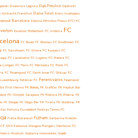
Dąb Potulice
polski
Dziewiarz Legnica
Dębnicki
Elana Toruń
w
Eintracht Frankfurt
Ermis Aradippou
panyol Barcelona
Estonia
Ethnikos Pireus
ETO FC
FC
verton
Excelsior Rotterdam
FC Andorra
celona
FC Basel
FC Breslau
FC Eindhoven
FC
p
FC Ganshoren
FC Girona
FC Karpacz
FC
haga
FC Llandudno
FC Lugano
FC Matera
FC
a Lintgen
FC Paris
FC Petržalka
FC Porto
FC
ina
FC Rosengard
FC Saint Josse
FC Shkupi
FC
Ferencvaros
 Luxembourg
Fehérvár FC
Feyenoord
dia
First Vienna
FK Bokelj
FK Grafičar
FK Hajduk Bar
dost
FK Olimpik Sarajewo
FK Ribnica
FK Riteriai
FK
vo
FK Skopje
FK Sloga Bar
FK Tirana
FK Vozdovac
FK
ičar
Fortuna Dusseldorf
Fostiras Tavros FC
cja
Fulham
Fratia Bukareszt
Garbarnia Kraków
 CF
GKS Katowice
Glasgow Rangers
Glentoran FC
Dobrcz-Wudzyn
Goplania Inowrocław
Gopło