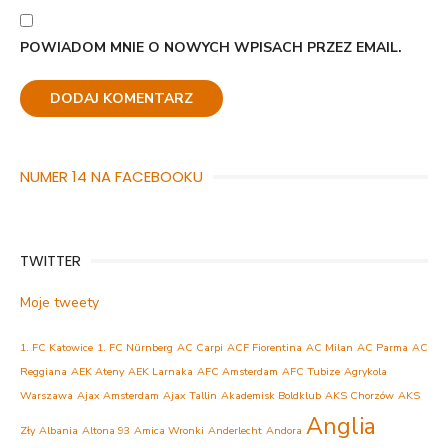
POWIADOM MNIE O NOWYCH WPISACH PRZEZ EMAIL.
NUMER 14 NA FACEBOOKU
TWITTER
Moje tweety
1. FC Katowice
1. FC Nürnberg
AC Carpi
ACF Fiorentina
AC Milan
AC Parma
AC
Reggiana
AEK Ateny
AEK Larnaka
AFC Amsterdam
AFC Tubize
Agrykola
Warszawa
Ajax Amsterdam
Ajax Tallin
Akademisk Boldklub
AKS Chorzów
AKS
Anglia
Zły
Albania
Altona 93
Amica Wronki
Anderlecht
Andora