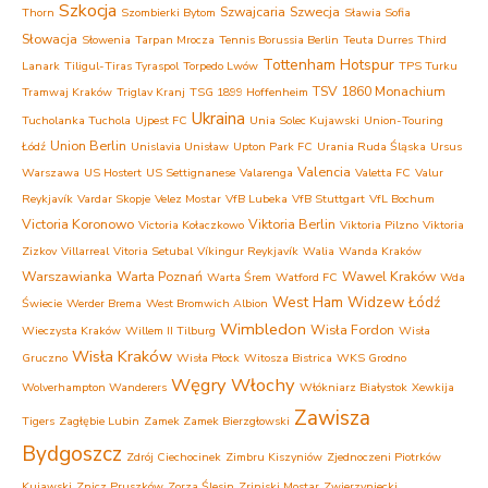
Szkocja
Szwajcaria
Szwecja
Thorn
Szombierki Bytom
Sławia Sofia
Słowacja
Słowenia
Tarpan Mrocza
Tennis Borussia Berlin
Teuta Durres
Third
Tottenham Hotspur
Lanark
Tiligul-Tiras Tyraspol
Torpedo Lwów
TPS Turku
TSV 1860 Monachium
Tramwaj Kraków
Triglav Kranj
TSG 1899 Hoffenheim
Ukraina
Tucholanka Tuchola
Ujpest FC
Unia Solec Kujawski
Union-Touring
Union Berlin
Łódź
Unislavia Unisław
Upton Park FC
Urania Ruda Śląska
Ursus
Valencia
Warszawa
US Hostert
US Settignanese
Valarenga
Valetta FC
Valur
Reykjavík
Vardar Skopje
Velez Mostar
VfB Lubeka
VfB Stuttgart
VfL Bochum
Victoria Koronowo
Viktoria Berlin
Victoria Kołaczkowo
Viktoria Pilzno
Viktoria
Zizkov
Villarreal
Vitoria Setubal
Víkingur Reykjavík
Walia
Wanda Kraków
Warszawianka
Warta Poznań
Wawel Kraków
Warta Śrem
Watford FC
Wda
West Ham
Widzew Łódź
Świecie
Werder Brema
West Bromwich Albion
Wimbledon
Wisła Fordon
Wieczysta Kraków
Willem II Tilburg
Wisła
Wisła Kraków
Gruczno
Wisła Płock
Witosza Bistrica
WKS Grodno
Węgry
Włochy
Wolverhampton Wanderers
Włókniarz Białystok
Xewkija
Zawisza
Tigers
Zagłębie Lubin
Zamek Zamek Bierzgłowski
Bydgoszcz
Zdrój Ciechocinek
Zimbru Kiszyniów
Zjednoczeni Piotrków
Kujawski
Znicz Pruszków
Zorza Ślesin
Zrinjski Mostar
Zwierzyniecki