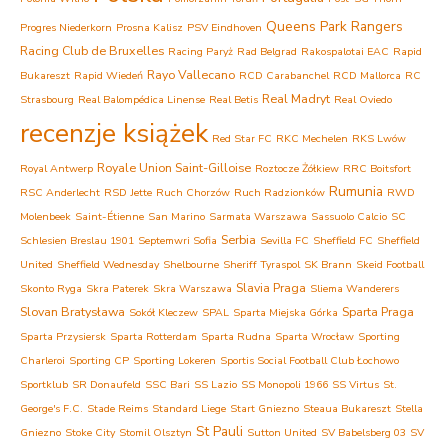
Queens Park Rangers
Progres Niederkorn
Prosna Kalisz
PSV Eindhoven
Racing Club de Bruxelles
Racing Paryż
Rad Belgrad
Rakospalotai EAC
Rapid
Rayo Vallecano
Bukareszt
Rapid Wiedeń
RCD Carabanchel
RCD Mallorca
RC
Real Madryt
Strasbourg
Real Balompédica Linense
Real Betis
Real Oviedo
recenzje książek
Red Star FC
RKC Mechelen
RKS Lwów
Royale Union Saint-Gilloise
Royal Antwerp
Roztocze Żółkiew
RRC Boitsfort
Rumunia
RSC Anderlecht
RSD Jette
Ruch Chorzów
Ruch Radzionków
RWD
Molenbeek
Saint-Étienne
San Marino
Sarmata Warszawa
Sassuolo Calcio
SC
Serbia
Schlesien Breslau 1901
Septemwri Sofia
Sevilla FC
Sheffield FC
Sheffield
United
Sheffield Wednesday
Shelbourne
Sheriff Tyraspol
SK Brann
Skeid Football
Slavia Praga
Skonto Ryga
Skra Paterek
Skra Warszawa
Sliema Wanderers
Slovan Bratysława
Sparta Praga
Sokół Kleczew
SPAL
Sparta Miejska Górka
Sparta Przysiersk
Sparta Rotterdam
Sparta Rudna
Sparta Wrocław
Sporting
Charleroi
Sporting CP
Sporting Lokeren
Sportis Social Football Club Łochowo
Sportklub
SR Donaufeld
SSC Bari
SS Lazio
SS Monopoli 1966
SS Virtus
St.
George's F.C.
Stade Reims
Standard Liege
Start Gniezno
Steaua Bukareszt
Stella
St Pauli
Gniezno
Stoke City
Stomil Olsztyn
Sutton United
SV Babelsberg 03
SV