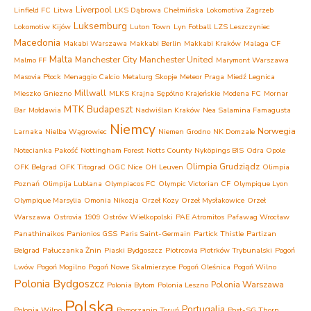
Liverpool
Linfield FC
Litwa
LKS Dąbrowa Chełmińska
Lokomotiva Zagrzeb
Luksemburg
Lokomotiw Kijów
Luton Town
Lyn Fotball
LZS Leszczyniec
Macedonia
Makabi Warszawa
Makkabi Berlin
Makkabi Kraków
Malaga CF
Malta
Manchester City
Manchester United
Malmo FF
Marymont Warszawa
Masovia Płock
Menaggio Calcio
Metalurg Skopje
Meteor Praga
Miedź Legnica
Millwall
Mieszko Gniezno
MLKS Krajna Sępólno Krajeńskie
Modena FC
Mornar
MTK Budapeszt
Bar
Mołdawia
Nadwiślan Kraków
Nea Salamina Famagusta
Niemcy
Norwegia
Larnaka
Nielba Wągrowiec
Niemen Grodno
NK Domzale
Notecianka Pakość
Nottingham Forest
Notts County
Nyköpings BIS
Odra Opole
Olimpia Grudziądz
OFK Belgrad
OFK Titograd
OGC Nice
OH Leuven
Olimpia
Poznań
Olimpija Lublana
Olympiacos FC
Olympic Victorian CF
Olympique Lyon
Olympique Marsylia
Omonia Nikozja
Orzeł Kozy
Orzeł Mysłakowice
Orzeł
Warszawa
Ostrovia 1909 Ostrów Wielkopolski
PAE Atromitos
Pafawag Wrocław
Panathinaikos
Panionios GSS
Paris Saint-Germain
Partick Thistle
Partizan
Belgrad
Pałuczanka Żnin
Piaski Bydgoszcz
Piotrcovia Piotrków Trybunalski
Pogoń
Lwów
Pogoń Mogilno
Pogoń Nowe Skalmierzyce
Pogoń Oleśnica
Pogoń Wilno
Polonia Bydgoszcz
Polonia Warszawa
Polonia Bytom
Polonia Leszno
Polska
Portugalia
Polonia Wilno
Pomorzanin Toruń
Post-SG Thorn