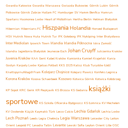
Gwardia Katowice
Gwardia Warszawa
Gwiazda Bukowiec
Górnik Lubin
Górnik
Polkowice
Górnik Zabrze
Hallam FC
Hamburger SV
Hamm Benfica
Hamrun
Spartans
Hasmonea Lwów
Heart of Midlothian
Hertha Berlin
Hetman Białystok
Hiszpania
Holandia
Hibernian
Hibernians FC
Honved Budapeszt
HSV
Hutnik Nowa Huta
Hutnik Tur
IFK Goteborg
IFK Nyköping
Inter Bratysława
Inter Mediolan
Irlandia
Irlandia Północna
Ipswich Town
Iskra Zamość
Johan Cruyff
Islandia
Jagiellonia Białystok
Jeunesse Esch
Jutrzenka Kraków
Juvenia Kraków
KAA Gent
Kabel Kraków
Kamionka Kamień Krajeński
Kania
Gostyn
Karpaty Lwów
Kjelsas Fotball
KKS 1925 Kalisz
Klub Turystów Łódź
Kolejarz Chojnice
Knattspyrnufélagið Fram
Kolejarz Rawicz
Konfeks Legnica
Korona Kraków
Kosowo
Kosova Schaerbeek
Kotwica Górnik
Kotwica Kołobrzeg
książki
KP Sopot
KRC Genk
KR Reykjavík
KS Brzoza
KS Gedania
sportowe
KS Szkoła Oficerska Bydgoszcz
KS Łomnica
KV Mechelen
Lechia Gdańsk
KV Oostende
Küçük Kaymaklı Türk
Lecco Calcio
Lechia Lwów
Lech Poznań
Legia Warszawa
Leeds
Legia Chełmża
Leicester City
Leiton
Levante
Orient
Leopold FC
Levadia Tallin
Lewski Sofia
Leyton Orient
Lille OSC