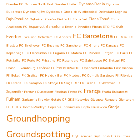
Dynamo Berlin
Dundee FC
Dundee North End
Dundee United
Dynamo
Bukareszt
Dynamo Kijów
Dyskobolia Grodzisk Wielkopolski
Dziewiarz Legnica
Dąb Potulice
Elana Toruń
Dębnicki Kraków
Eintracht Frankfurt
Ermis
Espanyol Barcelona
Aradippou FC
Estonia
Ethnikos Pireus
ETO FC Győr
FC Barcelona
Everton
Excelsior Rotterdam
FC Andorra
FC Basel
FC
Breslau
FC Eindhoven
FC Encamp
FC Ganshoren
FC Girona
FC Karpacz
FC
Kopenhaga
FC Llandudno
FC Lugano
FC Matera
FC Minerva Lintgen
FC Paris
FC
Petržalka
FC Porto
FC Prisztina
FC Rosengard
FC Saint Josse
FC Shkupi
FC
Ferencvaros
Union Luxembourg
Fehérvár FC
Feyenoord
Finlandia
First Vienna
FK Bokelj
FK Grafičar
FK Hajduk Bar
FK Mladost
FK Olimpik Sarajewo
FK Ribnica
FK Riteriai
FK Sarajevo
FK Skopje
FK Sloga Bar
FK Tirana
FK Vozdovac
FK
Francja
Željezničar
Fortuna Dusseldorf
Fostiras Tavros FC
Fratia Bukareszt
Fulham
Garbarnia Kraków
Getafe CF
GKS Katowice
Glasgow Rangers
Glentoran
Grecja
FC
GLKS Dobrcz-Wudzyn
Goplania Inowrocław
Gopło Kruszwica
Groundhopping
Groundspotting
Gryf Sicienko
Gryf Toruń
GS Kallithea