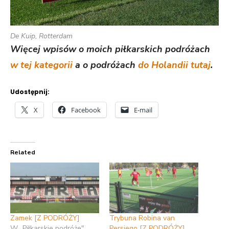
De Kuip, Rotterdam
Więcej wpisów o moich piłkarskich podróżach
w tej kategorii
a o podróżach
do Holandii tutaj
.
Udostępnij:
X
Facebook
E-mail
Related
Zamek [Z PODRÓŻY]
Trybuna Robina van
W „Piłkarskie podróże"
Persiego [Z PODRÓŻY]