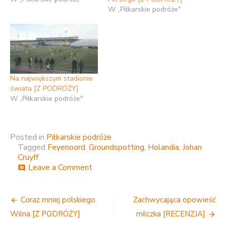
W „Piłkarskie podróże"
Na największym stadionie
świata [Z PODRÓŻY]
W „Piłkarskie podróże"
Posted in
Piłkarskie podróże
Tagged
Feyenoord
,
Groundspotting
,
Holandia
,
Johan
Cruyff
on
Leave a Comment
comment
Z
Wisłoki
Nawigacja
Dębica
Coraz mniej polskiego
Zachwycająca opowieść
do
wpisu
Wilna [Z PODRÓŻY]
milczka [RECENZJA]
Feyenoordu