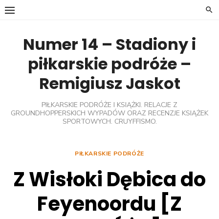
Skip
to
content
Numer 14 – Stadiony i
piłkarskie podróże –
Remigiusz Jaskot
PIŁKARSKIE PODRÓŻE I KSIĄŻKI. RELACJE Z
GROUNDHOPPERSKICH WYPADÓW ORAZ RECENZJE KSIĄŻEK
SPORTOWYCH. CRUYFFISMO.
PIŁKARSKIE PODRÓŻE
Z Wisłoki Dębica do
Feyenoordu [Z