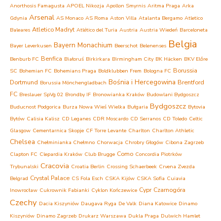
Anorthosis Famagusta
APOEL Nikozja
Apollon Smyrnis
Aritma Praga
Arka
Arsenal
Gdynia
AS Monaco
AS Roma
Aston Villa
Atalanta Bergamo
Atletico
Atletico Madryt
Baleares
Atlético del Turia
Austria
Austria Wiedeń
Barceloneta
Belgia
Bayern Monachium
Bayer Leverkusen
Beerschot
Belenenses
Benfica
Benburb FC
Białoruś
Birkirkara
Birmingham City
BK Häcken
BKV Előre
Borussia
SC
Bohemian FC
Bohemians Praga
Boldklubben Frem
Bologna FC
Bośnia i Hercegowina
Dortmund
Brentford
Borussia Mönchengladbach
FC
Breslauer SpVg 02
Brondby IF
Bronowianka Kraków
Budowlani Bydgoszcz
Bydgoszcz
Buducnost Podgorica
Burza Nowa Wieś Wielka
Bułgaria
Bytovia
Bytów
Calisia Kalisz
CD Leganes
CDR Moscardo
CD Serranos
CD Toledo
Celtic
Glasgow
Cementarnica Skopje
CF Torre Levante
Charlton
Charlton Athletic
Chelsea
Chełminianka Chełmno
Chorwacja
Chrobry Głogów
Cibona Zagrzeb
Como
Clapton FC
Clepardia Kraków
Club Brugge
Concordia Piotrków
Cracovia
Trybunalski
Croatia Berlin
Crossing Schaerbeek
Crvena Zvezda
Crystal Palace
Belgrad
CS Fola Esch
CSKA Kijów
CSKA Sofia
Cuiavia
Cypr
Czarnogóra
Inowrocław
Cukrownik Fabianki
Cyklon Kończewice
Czechy
Dacia Kiszyniów
Daugava Ryga
De Valk
Diana Katowice
Dinamo
Kiszyniów
Dinamo Zagrzeb
Drukarz Warszawa
Dukla Praga
Dulwich Hamlet