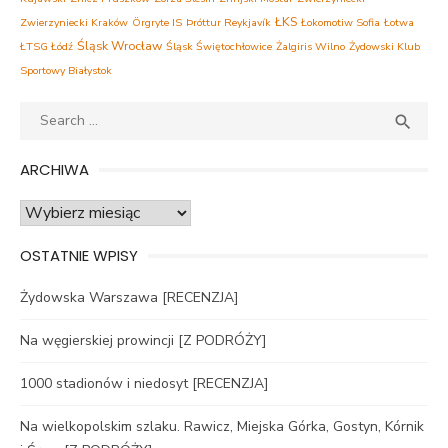
ŁKS
Zwierzyniecki Kraków
Örgryte IS
Þróttur Reykjavík
Łokomotiw Sofia
Łotwa
Śląsk Wrocław
ŁTSG Łódź
Śląsk Świętochłowice
Żalgiris Wilno
Żydowski Klub
Sportowy Białystok
Search
SEA

for:
ARCHIWA
Archiwa
OSTATNIE WPISY
Żydowska Warszawa [RECENZJA]
Na węgierskiej prowincji [Z PODRÓŻY]
1000 stadionów i niedosyt [RECENZJA]
Na wielkopolskim szlaku. Rawicz, Miejska Górka, Gostyn, Kórnik