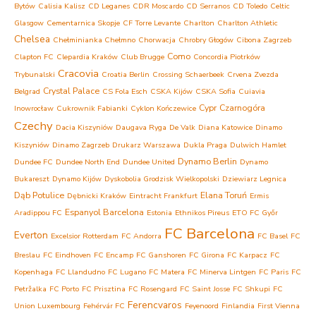
Bytów
Calisia Kalisz
CD Leganes
CDR Moscardo
CD Serranos
CD Toledo
Celtic
Glasgow
Cementarnica Skopje
CF Torre Levante
Charlton
Charlton Athletic
Chelsea
Chełminianka Chełmno
Chorwacja
Chrobry Głogów
Cibona Zagrzeb
Como
Clapton FC
Clepardia Kraków
Club Brugge
Concordia Piotrków
Cracovia
Trybunalski
Croatia Berlin
Crossing Schaerbeek
Crvena Zvezda
Crystal Palace
Belgrad
CS Fola Esch
CSKA Kijów
CSKA Sofia
Cuiavia
Cypr
Czarnogóra
Inowrocław
Cukrownik Fabianki
Cyklon Kończewice
Czechy
Dacia Kiszyniów
Daugava Ryga
De Valk
Diana Katowice
Dinamo
Kiszyniów
Dinamo Zagrzeb
Drukarz Warszawa
Dukla Praga
Dulwich Hamlet
Dynamo Berlin
Dundee FC
Dundee North End
Dundee United
Dynamo
Bukareszt
Dynamo Kijów
Dyskobolia Grodzisk Wielkopolski
Dziewiarz Legnica
Dąb Potulice
Elana Toruń
Dębnicki Kraków
Eintracht Frankfurt
Ermis
Espanyol Barcelona
Aradippou FC
Estonia
Ethnikos Pireus
ETO FC Győr
FC Barcelona
Everton
Excelsior Rotterdam
FC Andorra
FC Basel
FC
Breslau
FC Eindhoven
FC Encamp
FC Ganshoren
FC Girona
FC Karpacz
FC
Kopenhaga
FC Llandudno
FC Lugano
FC Matera
FC Minerva Lintgen
FC Paris
FC
Petržalka
FC Porto
FC Prisztina
FC Rosengard
FC Saint Josse
FC Shkupi
FC
Ferencvaros
Union Luxembourg
Fehérvár FC
Feyenoord
Finlandia
First Vienna