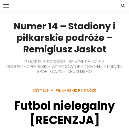
Skip
to
content
Numer 14 – Stadiony i
piłkarskie podróże –
Remigiusz Jaskot
PIŁKARSKIE PODRÓŻE I KSIĄŻKI. RELACJE Z
GROUNDHOPPERSKICH WYPADÓW ORAZ RECENZJE KSIĄŻEK
SPORTOWYCH. CRUYFFISMO.
CZYTELNIA
,
PIŁKARSKIE PODRÓŻE
Futbol nielegalny
[RECENZJA]