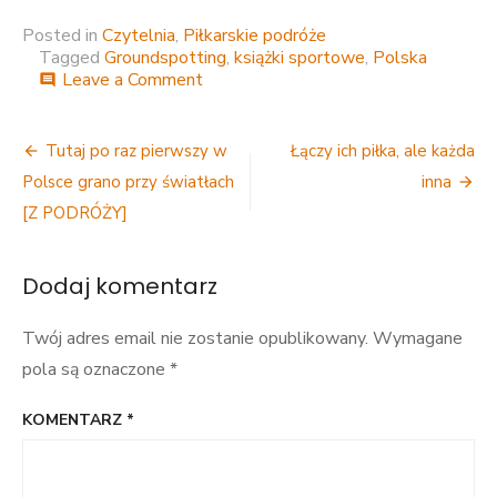
Posted in
Czytelnia
,
Piłkarskie podróże
Tagged
Groundspotting
,
książki sportowe
,
Polska
on
Leave a Comment
comment
Futbol
nielegalny
Nawigacja
[RECENZJA]
Tutaj po raz pierwszy w
Łączy ich piłka, ale każda
wpisu
Polsce grano przy światłach
inna
[Z PODRÓŻY]
Dodaj komentarz
Twój adres email nie zostanie opublikowany.
Wymagane
pola są oznaczone
*
KOMENTARZ
*