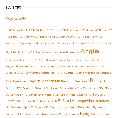
TWITTER
Moje tweety
1. FC Katowice
1. FC Nürnberg
AC Carpi
ACF Fiorentina
AC Milan
AC Parma
AC
Reggiana
AEK Ateny
AEK Larnaka
AFC Amsterdam
AFC Tubize
Agrykola
Warszawa
Ajax Amsterdam
Ajax Tallin
Akademisk Boldklub
AKS Chorzów
AKS
Anglia
Zły
Albania
Altona 93
Amica Wronki
Anderlecht
Andora
Anorthosis Famagusta
APOEL Nikozja
Apollon Smyrnis
Aritma Praga
Arka
Arsenal
Gdynia
AS Monaco
AS Roma
Aston Villa
Atalanta Bergamo
Atletico
Atletico Madryt
Baleares
Atlético del Turia
Austria
Austria Wiedeń
Barceloneta
Belgia
Bayern Monachium
Bayer Leverkusen
Beerschot
Belenenses
Benfica
Benburb FC
Białoruś
Birkirkara
Birmingham City
BK Häcken
BKV Előre
Borussia
SC
Bohemian FC
Bohemians Praga
Boldklubben Frem
Bologna FC
Bośnia i Hercegowina
Dortmund
Brentford
Borussia Mönchengladbach
FC
Breslauer SpVg 02
Brondby IF
Bronowianka Kraków
Budowlani Bydgoszcz
Bydgoszcz
Buducnost Podgorica
Burza Nowa Wieś Wielka
Bułgaria
Bytovia