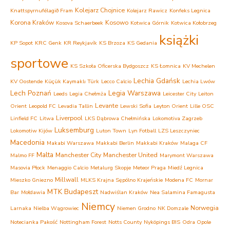
Kolejarz Chojnice
Knattspyrnufélagið Fram
Kolejarz Rawicz
Konfeks Legnica
Korona Kraków
Kosowo
Kosova Schaerbeek
Kotwica Górnik
Kotwica Kołobrzeg
książki
KP Sopot
KRC Genk
KR Reykjavík
KS Brzoza
KS Gedania
sportowe
KS Szkoła Oficerska Bydgoszcz
KS Łomnica
KV Mechelen
Lechia Gdańsk
KV Oostende
Küçük Kaymaklı Türk
Lecco Calcio
Lechia Lwów
Lech Poznań
Legia Warszawa
Leeds
Legia Chełmża
Leicester City
Leiton
Levante
Orient
Leopold FC
Levadia Tallin
Lewski Sofia
Leyton Orient
Lille OSC
Liverpool
Linfield FC
Litwa
LKS Dąbrowa Chełmińska
Lokomotiva Zagrzeb
Luksemburg
Lokomotiw Kijów
Luton Town
Lyn Fotball
LZS Leszczyniec
Macedonia
Makabi Warszawa
Makkabi Berlin
Makkabi Kraków
Malaga CF
Malta
Manchester City
Manchester United
Malmo FF
Marymont Warszawa
Masovia Płock
Menaggio Calcio
Metalurg Skopje
Meteor Praga
Miedź Legnica
Millwall
Mieszko Gniezno
MLKS Krajna Sępólno Krajeńskie
Modena FC
Mornar
MTK Budapeszt
Bar
Mołdawia
Nadwiślan Kraków
Nea Salamina Famagusta
Niemcy
Norwegia
Larnaka
Nielba Wągrowiec
Niemen Grodno
NK Domzale
Notecianka Pakość
Nottingham Forest
Notts County
Nyköpings BIS
Odra Opole