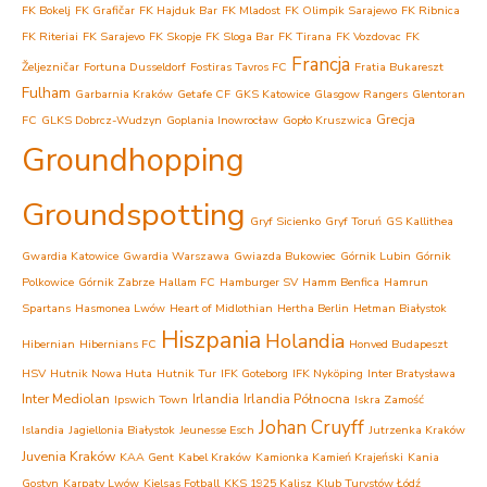
FK Bokelj
FK Grafičar
FK Hajduk Bar
FK Mladost
FK Olimpik Sarajewo
FK Ribnica
FK Riteriai
FK Sarajevo
FK Skopje
FK Sloga Bar
FK Tirana
FK Vozdovac
FK
Francja
Željezničar
Fortuna Dusseldorf
Fostiras Tavros FC
Fratia Bukareszt
Fulham
Garbarnia Kraków
Getafe CF
GKS Katowice
Glasgow Rangers
Glentoran
Grecja
FC
GLKS Dobrcz-Wudzyn
Goplania Inowrocław
Gopło Kruszwica
Groundhopping
Groundspotting
Gryf Sicienko
Gryf Toruń
GS Kallithea
Gwardia Katowice
Gwardia Warszawa
Gwiazda Bukowiec
Górnik Lubin
Górnik
Polkowice
Górnik Zabrze
Hallam FC
Hamburger SV
Hamm Benfica
Hamrun
Spartans
Hasmonea Lwów
Heart of Midlothian
Hertha Berlin
Hetman Białystok
Hiszpania
Holandia
Hibernian
Hibernians FC
Honved Budapeszt
HSV
Hutnik Nowa Huta
Hutnik Tur
IFK Goteborg
IFK Nyköping
Inter Bratysława
Inter Mediolan
Irlandia
Irlandia Północna
Ipswich Town
Iskra Zamość
Johan Cruyff
Islandia
Jagiellonia Białystok
Jeunesse Esch
Jutrzenka Kraków
Juvenia Kraków
KAA Gent
Kabel Kraków
Kamionka Kamień Krajeński
Kania
Gostyn
Karpaty Lwów
Kjelsas Fotball
KKS 1925 Kalisz
Klub Turystów Łódź