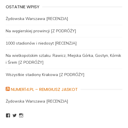
OSTATNIE WPISY
Żydowska Warszawa [RECENZJA]
Na węgierskiej prowincji [Z PODRÓŻY]
1000 stadionów i niedosyt [RECENZJA]
Na wielkopolskim szlaku. Rawicz, Miejska Górka, Gostyn, Kórnik
i Śrem [Z PODRÓŻY]
Wszystkie stadiony Krakowa [Z PODRÓŻY]
NUMER14.PL – REMIGIUSZ JASKOT
Żydowska Warszawa [RECENZJA]
Zobacz
Zobacz
Zobacz
profil
profil
profil
BlogNumer14
R_Jaskot
numer14pl