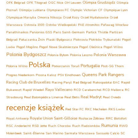
Olimpia Grudziądz
OFK Belgrad
OFK Titograd
OGC Nice
OH Leuven
Olimpia
Poznań
Olimpija Lublana
Olympiacos FC
Olympic Victorian CF
Olympique Lyon
Olympique Marsylia
Omonia Nikozja
Orzeł Kozy
Orzeł Mysłakowice
Orzeł
Warszawa
Ostrovia 1909 Ostrów Wielkopolski
PAE Atromitos
Pafawag Wrocław
Panathinaikos
Panionios GSS
Paris Saint-Germain
Partick Thistle
Partizan
Belgrad
Pałuczanka Żnin
Piaski Bydgoszcz
Piotrcovia Piotrków Trybunalski
Pogoń
Lwów
Pogoń Mogilno
Pogoń Nowe Skalmierzyce
Pogoń Oleśnica
Pogoń Wilno
Polonia Bydgoszcz
Polonia Warszawa
Polonia Bytom
Polonia Leszno
Polska
Portugalia
Polonia Wilno
Pomorzanin Toruń
Post-SG Thorn
Queens Park Rangers
Progres Niederkorn
Prosna Kalisz
PSV Eindhoven
Racing Club de Bruxelles
Racing Paryż
Rad Belgrad
Rakospalotai EAC
Rapid
Rayo Vallecano
Bukareszt
Rapid Wiedeń
RCD Carabanchel
RCD Mallorca
RC
Real Madryt
Strasbourg
Real Balompédica Linense
Real Betis
Real Oviedo
recenzje książek
Red Star FC
RKC Mechelen
RKS Lwów
Royale Union Saint-Gilloise
Royal Antwerp
Roztocze Żółkiew
RRC Boitsfort
Rumunia
RSC Anderlecht
RSD Jette
Ruch Chorzów
Ruch Radzionków
RWD
Molenbeek
Saint-Étienne
San Marino
Sarmata Warszawa
Sassuolo Calcio
SC