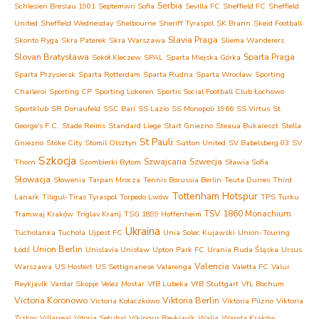
Serbia
Schlesien Breslau 1901
Septemwri Sofia
Sevilla FC
Sheffield FC
Sheffield
United
Sheffield Wednesday
Shelbourne
Sheriff Tyraspol
SK Brann
Skeid Football
Slavia Praga
Skonto Ryga
Skra Paterek
Skra Warszawa
Sliema Wanderers
Slovan Bratysława
Sparta Praga
Sokół Kleczew
SPAL
Sparta Miejska Górka
Sparta Przysiersk
Sparta Rotterdam
Sparta Rudna
Sparta Wrocław
Sporting
Charleroi
Sporting CP
Sporting Lokeren
Sportis Social Football Club Łochowo
Sportklub
SR Donaufeld
SSC Bari
SS Lazio
SS Monopoli 1966
SS Virtus
St.
George's F.C.
Stade Reims
Standard Liege
Start Gniezno
Steaua Bukareszt
Stella
St Pauli
Gniezno
Stoke City
Stomil Olsztyn
Sutton United
SV Babelsberg 03
SV
Szkocja
Szwajcaria
Szwecja
Thorn
Szombierki Bytom
Sławia Sofia
Słowacja
Słowenia
Tarpan Mrocza
Tennis Borussia Berlin
Teuta Durres
Third
Tottenham Hotspur
Lanark
Tiligul-Tiras Tyraspol
Torpedo Lwów
TPS Turku
TSV 1860 Monachium
Tramwaj Kraków
Triglav Kranj
TSG 1899 Hoffenheim
Ukraina
Tucholanka Tuchola
Ujpest FC
Unia Solec Kujawski
Union-Touring
Union Berlin
Łódź
Unislavia Unisław
Upton Park FC
Urania Ruda Śląska
Ursus
Valencia
Warszawa
US Hostert
US Settignanese
Valarenga
Valetta FC
Valur
Reykjavík
Vardar Skopje
Velez Mostar
VfB Lubeka
VfB Stuttgart
VfL Bochum
Victoria Koronowo
Viktoria Berlin
Victoria Kołaczkowo
Viktoria Pilzno
Viktoria
Zizkov
Villarreal
Vitoria Setubal
Víkingur Reykjavík
Walia
Wanda Kraków