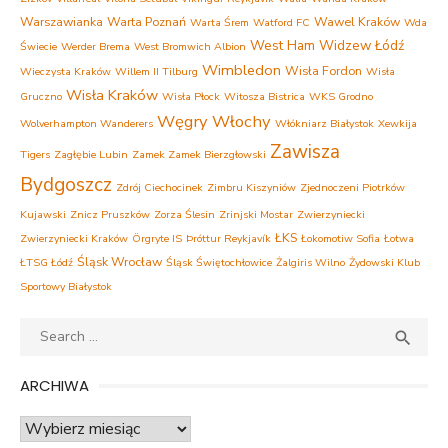
Warszawianka
Warta Poznań
Wawel Kraków
Warta Śrem
Watford FC
Wda
West Ham
Widzew Łódź
Świecie
Werder Brema
West Bromwich Albion
Wimbledon
Wisła Fordon
Wieczysta Kraków
Willem II Tilburg
Wisła
Wisła Kraków
Gruczno
Wisła Płock
Witosza Bistrica
WKS Grodno
Węgry
Włochy
Wolverhampton Wanderers
Włókniarz Białystok
Xewkija
Zawisza
Tigers
Zagłębie Lubin
Zamek Zamek Bierzgłowski
Bydgoszcz
Zdrój Ciechocinek
Zimbru Kiszyniów
Zjednoczeni Piotrków
Kujawski
Znicz Pruszków
Zorza Ślesin
Zrinjski Mostar
Zwierzyniecki
ŁKS
Zwierzyniecki Kraków
Örgryte IS
Þróttur Reykjavík
Łokomotiw Sofia
Łotwa
Śląsk Wrocław
ŁTSG Łódź
Śląsk Świętochłowice
Żalgiris Wilno
Żydowski Klub
Sportowy Białystok
Search
SEA

for:
ARCHIWA
Archiwa