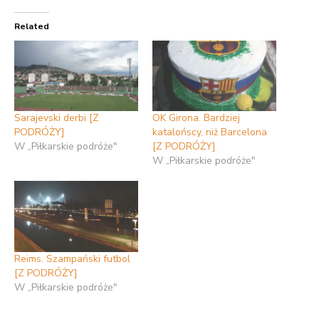
Related
Sarajevski derbi [Z
OK Girona. Bardziej
PODRÓŻY]
katalońscy, niż Barcelona
W „Piłkarskie podróże"
[Z PODRÓŻY]
W „Piłkarskie podróże"
Reims. Szampański futbol
[Z PODRÓŻY]
W „Piłkarskie podróże"