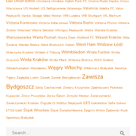
Union Berlin
Łódź
Unislavia Unisław
Upton Park FC
Urania Ruda Śląska
Ursus
Valencia
Warszawa
US Hostert
US Settignanese
Valarenga
Valetta FC
Valur
Reykjavík
Vardar Skopje
Velez Mostar
VfB Lubeka
VfB Stuttgart
VfL Bochum
Victoria Koronowo
Viktoria Berlin
Victoria Kołaczkowo
Viktoria Pilzno
Viktoria
Zizkov
Villarreal
Vitoria Setubal
Víkingur Reykjavík
Walia
Wanda Kraków
Warszawianka
Warta Poznań
Wawel Kraków
Warta Śrem
Watford FC
Wda
West Ham
Widzew Łódź
Świecie
Werder Brema
West Bromwich Albion
Wimbledon
Wisła Fordon
Wieczysta Kraków
Willem II Tilburg
Wisła
Wisła Kraków
Gruczno
Wisła Płock
Witosza Bistrica
WKS Grodno
Węgry
Włochy
Wolverhampton Wanderers
Włókniarz Białystok
Xewkija
Zawisza
Tigers
Zagłębie Lubin
Zamek Zamek Bierzgłowski
Bydgoszcz
Zdrój Ciechocinek
Zimbru Kiszyniów
Zjednoczeni Piotrków
Kujawski
Znicz Pruszków
Zorza Ślesin
Zrinjski Mostar
Zwierzyniecki
ŁKS
Zwierzyniecki Kraków
Örgryte IS
Þróttur Reykjavík
Łokomotiw Sofia
Łotwa
Śląsk Wrocław
ŁTSG Łódź
Śląsk Świętochłowice
Żalgiris Wilno
Żydowski Klub
Sportowy Białystok
Search
SEA
