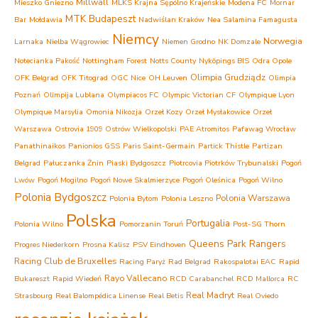
Millwall
Mieszko Gniezno
MLKS Krajna Sępólno Krajeńskie
Modena FC
Mornar
MTK Budapeszt
Bar
Mołdawia
Nadwiślan Kraków
Nea Salamina Famagusta
Niemcy
Norwegia
Larnaka
Nielba Wągrowiec
Niemen Grodno
NK Domzale
Notecianka Pakość
Nottingham Forest
Notts County
Nyköpings BIS
Odra Opole
Olimpia Grudziądz
OFK Belgrad
OFK Titograd
OGC Nice
OH Leuven
Olimpia
Poznań
Olimpija Lublana
Olympiacos FC
Olympic Victorian CF
Olympique Lyon
Olympique Marsylia
Omonia Nikozja
Orzeł Kozy
Orzeł Mysłakowice
Orzeł
Warszawa
Ostrovia 1909 Ostrów Wielkopolski
PAE Atromitos
Pafawag Wrocław
Panathinaikos
Panionios GSS
Paris Saint-Germain
Partick Thistle
Partizan
Belgrad
Pałuczanka Żnin
Piaski Bydgoszcz
Piotrcovia Piotrków Trybunalski
Pogoń
Lwów
Pogoń Mogilno
Pogoń Nowe Skalmierzyce
Pogoń Oleśnica
Pogoń Wilno
Polonia Bydgoszcz
Polonia Warszawa
Polonia Bytom
Polonia Leszno
Polska
Portugalia
Polonia Wilno
Pomorzanin Toruń
Post-SG Thorn
Queens Park Rangers
Progres Niederkorn
Prosna Kalisz
PSV Eindhoven
Racing Club de Bruxelles
Racing Paryż
Rad Belgrad
Rakospalotai EAC
Rapid
Rayo Vallecano
Bukareszt
Rapid Wiedeń
RCD Carabanchel
RCD Mallorca
RC
Real Madryt
Strasbourg
Real Balompédica Linense
Real Betis
Real Oviedo