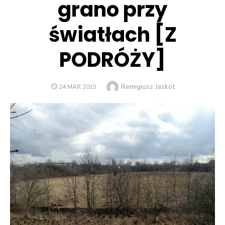
grano przy
światłach [Z
PODRÓŻY]
Author
Remigiusz Jaskot
POSTED
24 MAR 2015
ON