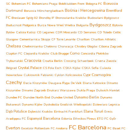
Borussia
SC
Bohemian FC
Bohemians Praga
Boldklubben Frem
Bologna FC
Bośnia i Hercegowina
Dortmund
Brentford
Borussia Mönchengladbach
FC
Breslauer SpVg 02
Brondby IF
Bronowianka Kraków
Budowlani Bydgoszcz
Bydgoszcz
Buducnost Podgorica
Burza Nowa Wieś Wielka
Bułgaria
Bytovia
Bytów
Calisia Kalisz
CD Leganes
CDR Moscardo
CD Serranos
CD Toledo
Celtic
Glasgow
Cementarnica Skopje
CF Torre Levante
Charlton
Charlton Athletic
Chelsea
Chełminianka Chełmno
Chorwacja
Chrobry Głogów
Cibona Zagrzeb
Como
Clapton FC
Clepardia Kraków
Club Brugge
Concordia Piotrków
Cracovia
Trybunalski
Croatia Berlin
Crossing Schaerbeek
Crvena Zvezda
Crystal Palace
Belgrad
CS Fola Esch
CSKA Kijów
CSKA Sofia
Cuiavia
Cypr
Czarnogóra
Inowrocław
Cukrownik Fabianki
Cyklon Kończewice
Czechy
Dacia Kiszyniów
Daugava Ryga
De Valk
Diana Katowice
Dinamo
Kiszyniów
Dinamo Zagrzeb
Drukarz Warszawa
Dukla Praga
Dulwich Hamlet
Dynamo Berlin
Dundee FC
Dundee North End
Dundee United
Dynamo
Bukareszt
Dynamo Kijów
Dyskobolia Grodzisk Wielkopolski
Dziewiarz Legnica
Dąb Potulice
Elana Toruń
Dębnicki Kraków
Eintracht Frankfurt
Ermis
Espanyol Barcelona
Aradippou FC
Estonia
Ethnikos Pireus
ETO FC Győr
FC Barcelona
Everton
Excelsior Rotterdam
FC Andorra
FC Basel
FC