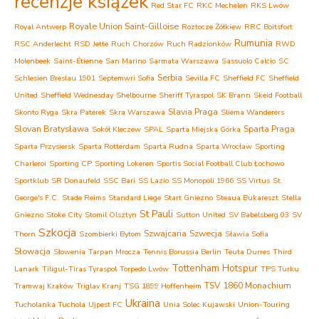
recenzje książek
Red Star FC
RKC Mechelen
RKS Lwów
Royale Union Saint-Gilloise
Royal Antwerp
Roztocze Żółkiew
RRC Boitsfort
Rumunia
RSC Anderlecht
RSD Jette
Ruch Chorzów
Ruch Radzionków
RWD
Molenbeek
Saint-Étienne
San Marino
Sarmata Warszawa
Sassuolo Calcio
SC
Serbia
Schlesien Breslau 1901
Septemwri Sofia
Sevilla FC
Sheffield FC
Sheffield
United
Sheffield Wednesday
Shelbourne
Sheriff Tyraspol
SK Brann
Skeid Football
Slavia Praga
Skonto Ryga
Skra Paterek
Skra Warszawa
Sliema Wanderers
Slovan Bratysława
Sparta Praga
Sokół Kleczew
SPAL
Sparta Miejska Górka
Sparta Przysiersk
Sparta Rotterdam
Sparta Rudna
Sparta Wrocław
Sporting
Charleroi
Sporting CP
Sporting Lokeren
Sportis Social Football Club Łochowo
Sportklub
SR Donaufeld
SSC Bari
SS Lazio
SS Monopoli 1966
SS Virtus
St.
George's F.C.
Stade Reims
Standard Liege
Start Gniezno
Steaua Bukareszt
Stella
St Pauli
Gniezno
Stoke City
Stomil Olsztyn
Sutton United
SV Babelsberg 03
SV
Szkocja
Szwajcaria
Szwecja
Thorn
Szombierki Bytom
Sławia Sofia
Słowacja
Słowenia
Tarpan Mrocza
Tennis Borussia Berlin
Teuta Durres
Third
Tottenham Hotspur
Lanark
Tiligul-Tiras Tyraspol
Torpedo Lwów
TPS Turku
TSV 1860 Monachium
Tramwaj Kraków
Triglav Kranj
TSG 1899 Hoffenheim
Ukraina
Tucholanka Tuchola
Ujpest FC
Unia Solec Kujawski
Union-Touring