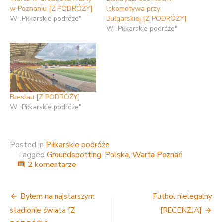
w Poznaniu [Z PODRÓŻY]
lokomotywa przy
W „Piłkarskie podróże"
Bułgarskiej [Z PODRÓŻY]
W „Piłkarskie podróże"
Breslau [Z PODRÓŻY]
W „Piłkarskie podróże"
Posted in
Piłkarskie podróże
Tagged
Groundspotting
,
Polska
,
Warta Poznań
do
2 komentarze
comment
Tutaj
po
Nawigacja
raz
Byłem na najstarszym
Futbol nielegalny
pierwszy
wpisu
stadionie świata [Z
[RECENZJA]
w