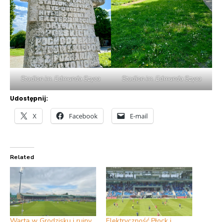
Stadion im. Edmunda Szyca
Stadion im. Edmunda Szyca
Udostępnij:
X
Facebook
E-mail
Related
Warta w Grodzisku i ruiny
Elektryczność Płock i