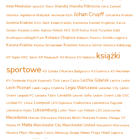
Inter Mediolan
Irlandia
Irlandia Północna
Ipswich Town
Iskra Zamość
Johan Cruyff
Islandia
Jagiellonia Białystok
Jeunesse Esch
Jutrzenka Kraków
Juvenia Kraków
KAA Gent
Kabel Kraków
Kamionka Kamień Krajeński
Kania
Gostyn
Karpaty Lwów
Kjelsas Fotball
KKS 1925 Kalisz
Klub Turystów Łódź
Kolejarz Chojnice
Knattspyrnufélagið Fram
Kolejarz Rawicz
Konfeks Legnica
Korona Kraków
Kosowo
Kosova Schaerbeek
Kotwica Górnik
Kotwica Kołobrzeg
książki
KP Sopot
KRC Genk
KR Reykjavík
KS Brzoza
KS Gedania
sportowe
KS Szkoła Oficerska Bydgoszcz
KS Łomnica
KV Mechelen
Lechia Gdańsk
KV Oostende
Küçük Kaymaklı Türk
Lecco Calcio
Lechia Lwów
Lech Poznań
Legia Warszawa
Leeds
Legia Chełmża
Leicester City
Leiton
Levante
Orient
Leopold FC
Levadia Tallin
Lewski Sofia
Leyton Orient
Lille OSC
Liverpool
Linfield FC
Litwa
LKS Dąbrowa Chełmińska
Lokomotiva Zagrzeb
Luksemburg
Lokomotiw Kijów
Luton Town
Lyn Fotball
LZS Leszczyniec
Macedonia
Makabi Warszawa
Makkabi Berlin
Makkabi Kraków
Malaga CF
Malta
Manchester City
Manchester United
Malmo FF
Marymont Warszawa
Masovia Płock
Menaggio Calcio
Metalurg Skopje
Meteor Praga
Miedź Legnica