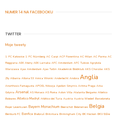
NUMER 14 NA FACEBOOKU
TWITTER
Moje tweety
1. FC Katowice
1. FC Nürnberg
AC Carpi
ACF Fiorentina
AC Milan
AC Parma
AC
Reggiana
AEK Ateny
AEK Larnaka
AFC Amsterdam
AFC Tubize
Agrykola
Warszawa
Ajax Amsterdam
Ajax Tallin
Akademisk Boldklub
AKS Chorzów
AKS
Anglia
Zły
Albania
Altona 93
Amica Wronki
Anderlecht
Andora
Anorthosis Famagusta
APOEL Nikozja
Apollon Smyrnis
Aritma Praga
Arka
Arsenal
Gdynia
AS Monaco
AS Roma
Aston Villa
Atalanta Bergamo
Atletico
Atletico Madryt
Baleares
Atlético del Turia
Austria
Austria Wiedeń
Barceloneta
Belgia
Bayern Monachium
Bayer Leverkusen
Beerschot
Belenenses
Benfica
Benburb FC
Białoruś
Birkirkara
Birmingham City
BK Häcken
BKV Előre