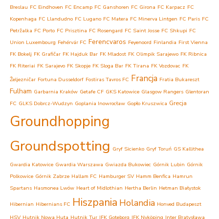
Breslau
FC Eindhoven
FC Encamp
FC Ganshoren
FC Girona
FC Karpacz
FC
Kopenhaga
FC Llandudno
FC Lugano
FC Matera
FC Minerva Lintgen
FC Paris
FC
Petržalka
FC Porto
FC Prisztina
FC Rosengard
FC Saint Josse
FC Shkupi
FC
Ferencvaros
Union Luxembourg
Fehérvár FC
Feyenoord
Finlandia
First Vienna
FK Bokelj
FK Grafičar
FK Hajduk Bar
FK Mladost
FK Olimpik Sarajewo
FK Ribnica
FK Riteriai
FK Sarajevo
FK Skopje
FK Sloga Bar
FK Tirana
FK Vozdovac
FK
Francja
Željezničar
Fortuna Dusseldorf
Fostiras Tavros FC
Fratia Bukareszt
Fulham
Garbarnia Kraków
Getafe CF
GKS Katowice
Glasgow Rangers
Glentoran
Grecja
FC
GLKS Dobrcz-Wudzyn
Goplania Inowrocław
Gopło Kruszwica
Groundhopping
Groundspotting
Gryf Sicienko
Gryf Toruń
GS Kallithea
Gwardia Katowice
Gwardia Warszawa
Gwiazda Bukowiec
Górnik Lubin
Górnik
Polkowice
Górnik Zabrze
Hallam FC
Hamburger SV
Hamm Benfica
Hamrun
Spartans
Hasmonea Lwów
Heart of Midlothian
Hertha Berlin
Hetman Białystok
Hiszpania
Holandia
Hibernian
Hibernians FC
Honved Budapeszt
HSV
Hutnik Nowa Huta
Hutnik Tur
IFK Goteborg
IFK Nyköping
Inter Bratysława