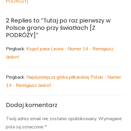
Polsce
PODRÓŻY]
grano
przy
światłach
2 Replies to “
Tutaj po raz pierwszy w
[Z
Polsce grano przy światłach [Z
PODRÓŻY]
PODRÓŻY]
”
Pingback:
Kogut pana Leona - Numer 14 - Remigiusz
Jaskot
Pingback:
Najsłynniejsza górka piłkarskiej Polski - Numer
14 - Remigiusz Jaskot
Dodaj komentarz
Twój adres email nie zostanie opublikowany.
Wymagane
pola są oznaczone
*