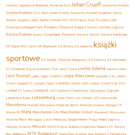
Johan Cruyff
Islandia
Jagiellonia Białystok
Jeunesse Esch
Jutrzenka Kraków
Juvenia Kraków
KAA Gent
Kabel Kraków
Kamionka Kamień Krajeński
Kania
Gostyn
Karpaty Lwów
Kjelsas Fotball
KKS 1925 Kalisz
Klub Turystów Łódź
Kolejarz Chojnice
Knattspyrnufélagið Fram
Kolejarz Rawicz
Konfeks Legnica
Korona Kraków
Kosowo
Kosova Schaerbeek
Kotwica Górnik
Kotwica Kołobrzeg
książki
KP Sopot
KRC Genk
KR Reykjavík
KS Brzoza
KS Gedania
sportowe
KS Szkoła Oficerska Bydgoszcz
KS Łomnica
KV Mechelen
Lechia Gdańsk
KV Oostende
Küçük Kaymaklı Türk
Lecco Calcio
Lechia Lwów
Lech Poznań
Legia Warszawa
Leeds
Legia Chełmża
Leicester City
Leiton
Levante
Orient
Leopold FC
Levadia Tallin
Lewski Sofia
Leyton Orient
Lille OSC
Liverpool
Linfield FC
Litwa
LKS Dąbrowa Chełmińska
Lokomotiva Zagrzeb
Luksemburg
Lokomotiw Kijów
Luton Town
Lyn Fotball
LZS Leszczyniec
Macedonia
Makabi Warszawa
Makkabi Berlin
Makkabi Kraków
Malaga CF
Malta
Manchester City
Manchester United
Malmo FF
Marymont Warszawa
Masovia Płock
Menaggio Calcio
Metalurg Skopje
Meteor Praga
Miedź Legnica
Millwall
Mieszko Gniezno
MLKS Krajna Sępólno Krajeńskie
Modena FC
Mornar
MTK Budapeszt
Bar
Mołdawia
Nadwiślan Kraków
Nea Salamina Famagusta