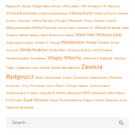
Reykjavík
Vardar Skopje
Velez Mostar
VfB Lubeka
VfB Stuttgart
VfL Bochum
Victoria Koronowo
Viktoria Berlin
Victoria Kołaczkowo
Viktoria Pilzno
Viktoria
Zizkov
Villarreal
Vitoria Setubal
Víkingur Reykjavík
Walia
Wanda Kraków
Warszawianka
Warta Poznań
Wawel Kraków
Warta Śrem
Watford FC
Wda
West Ham
Widzew Łódź
Świecie
Werder Brema
West Bromwich Albion
Wimbledon
Wisła Fordon
Wieczysta Kraków
Willem II Tilburg
Wisła
Wisła Kraków
Gruczno
Wisła Płock
Witosza Bistrica
WKS Grodno
Węgry
Włochy
Wolverhampton Wanderers
Włókniarz Białystok
Xewkija
Zawisza
Tigers
Zagłębie Lubin
Zamek Zamek Bierzgłowski
Bydgoszcz
Zdrój Ciechocinek
Zimbru Kiszyniów
Zjednoczeni Piotrków
Kujawski
Znicz Pruszków
Zorza Ślesin
Zrinjski Mostar
Zwierzyniecki
ŁKS
Zwierzyniecki Kraków
Örgryte IS
Þróttur Reykjavík
Łokomotiw Sofia
Łotwa
Śląsk Wrocław
ŁTSG Łódź
Śląsk Świętochłowice
Żalgiris Wilno
Żydowski Klub
Sportowy Białystok
Search
SEA

for: