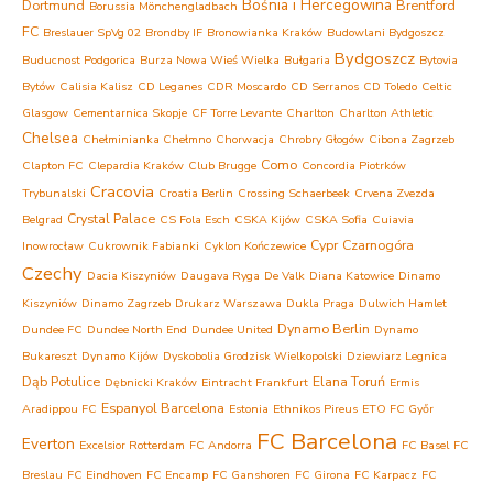
Bośnia i Hercegowina
Dortmund
Brentford
Borussia Mönchengladbach
FC
Breslauer SpVg 02
Brondby IF
Bronowianka Kraków
Budowlani Bydgoszcz
Bydgoszcz
Buducnost Podgorica
Burza Nowa Wieś Wielka
Bułgaria
Bytovia
Bytów
Calisia Kalisz
CD Leganes
CDR Moscardo
CD Serranos
CD Toledo
Celtic
Glasgow
Cementarnica Skopje
CF Torre Levante
Charlton
Charlton Athletic
Chelsea
Chełminianka Chełmno
Chorwacja
Chrobry Głogów
Cibona Zagrzeb
Como
Clapton FC
Clepardia Kraków
Club Brugge
Concordia Piotrków
Cracovia
Trybunalski
Croatia Berlin
Crossing Schaerbeek
Crvena Zvezda
Crystal Palace
Belgrad
CS Fola Esch
CSKA Kijów
CSKA Sofia
Cuiavia
Cypr
Czarnogóra
Inowrocław
Cukrownik Fabianki
Cyklon Kończewice
Czechy
Dacia Kiszyniów
Daugava Ryga
De Valk
Diana Katowice
Dinamo
Kiszyniów
Dinamo Zagrzeb
Drukarz Warszawa
Dukla Praga
Dulwich Hamlet
Dynamo Berlin
Dundee FC
Dundee North End
Dundee United
Dynamo
Bukareszt
Dynamo Kijów
Dyskobolia Grodzisk Wielkopolski
Dziewiarz Legnica
Dąb Potulice
Elana Toruń
Dębnicki Kraków
Eintracht Frankfurt
Ermis
Espanyol Barcelona
Aradippou FC
Estonia
Ethnikos Pireus
ETO FC Győr
FC Barcelona
Everton
Excelsior Rotterdam
FC Andorra
FC Basel
FC
Breslau
FC Eindhoven
FC Encamp
FC Ganshoren
FC Girona
FC Karpacz
FC