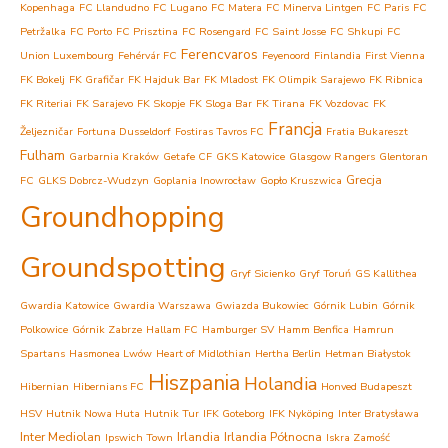
Kopenhaga
FC Llandudno
FC Lugano
FC Matera
FC Minerva Lintgen
FC Paris
FC
Petržalka
FC Porto
FC Prisztina
FC Rosengard
FC Saint Josse
FC Shkupi
FC
Ferencvaros
Union Luxembourg
Fehérvár FC
Feyenoord
Finlandia
First Vienna
FK Bokelj
FK Grafičar
FK Hajduk Bar
FK Mladost
FK Olimpik Sarajewo
FK Ribnica
FK Riteriai
FK Sarajevo
FK Skopje
FK Sloga Bar
FK Tirana
FK Vozdovac
FK
Francja
Željezničar
Fortuna Dusseldorf
Fostiras Tavros FC
Fratia Bukareszt
Fulham
Garbarnia Kraków
Getafe CF
GKS Katowice
Glasgow Rangers
Glentoran
Grecja
FC
GLKS Dobrcz-Wudzyn
Goplania Inowrocław
Gopło Kruszwica
Groundhopping
Groundspotting
Gryf Sicienko
Gryf Toruń
GS Kallithea
Gwardia Katowice
Gwardia Warszawa
Gwiazda Bukowiec
Górnik Lubin
Górnik
Polkowice
Górnik Zabrze
Hallam FC
Hamburger SV
Hamm Benfica
Hamrun
Spartans
Hasmonea Lwów
Heart of Midlothian
Hertha Berlin
Hetman Białystok
Hiszpania
Holandia
Hibernian
Hibernians FC
Honved Budapeszt
HSV
Hutnik Nowa Huta
Hutnik Tur
IFK Goteborg
IFK Nyköping
Inter Bratysława
Inter Mediolan
Irlandia
Irlandia Północna
Ipswich Town
Iskra Zamość