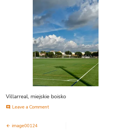
Villarreal, miejskie boisko
on
Leave a Comment
comment
image00124
Nawigacja
image00124