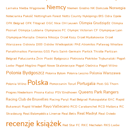
Niemcy
Norwegia
Larnaka
Nielba Wągrowiec
Niemen Grodno
NK Domzale
Notecianka Pakość
Nottingham Forest
Notts County
Nyköpings BIS
Odra Opole
Olimpia Grudziądz
OFK Belgrad
OFK Titograd
OGC Nice
OH Leuven
Olimpia
Poznań
Olimpija Lublana
Olympiacos FC
Olympic Victorian CF
Olympique Lyon
Olympique Marsylia
Omonia Nikozja
Orzeł Kozy
Orzeł Mysłakowice
Orzeł
Warszawa
Ostrovia 1909 Ostrów Wielkopolski
PAE Atromitos
Pafawag Wrocław
Panathinaikos
Panionios GSS
Paris Saint-Germain
Partick Thistle
Partizan
Belgrad
Pałuczanka Żnin
Piaski Bydgoszcz
Piotrcovia Piotrków Trybunalski
Pogoń
Lwów
Pogoń Mogilno
Pogoń Nowe Skalmierzyce
Pogoń Oleśnica
Pogoń Wilno
Polonia Bydgoszcz
Polonia Warszawa
Polonia Bytom
Polonia Leszno
Polska
Portugalia
Polonia Wilno
Pomorzanin Toruń
Post-SG Thorn
Queens Park Rangers
Progres Niederkorn
Prosna Kalisz
PSV Eindhoven
Racing Club de Bruxelles
Racing Paryż
Rad Belgrad
Rakospalotai EAC
Rapid
Rayo Vallecano
Bukareszt
Rapid Wiedeń
RCD Carabanchel
RCD Mallorca
RC
Real Madryt
Strasbourg
Real Balompédica Linense
Real Betis
Real Oviedo
recenzje książek
Red Star FC
RKC Mechelen
RKS Lwów