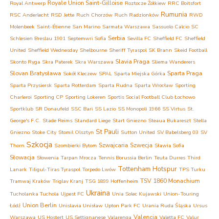
Royale Union Saint-Gilloise
Royal Antwerp
Roztocze Żółkiew
RRC Boitsfort
Rumunia
RSC Anderlecht
RSD Jette
Ruch Chorzów
Ruch Radzionków
RWD
Molenbeek
Saint-Étienne
San Marino
Sarmata Warszawa
Sassuolo Calcio
SC
Serbia
Schlesien Breslau 1901
Septemwri Sofia
Sevilla FC
Sheffield FC
Sheffield
United
Sheffield Wednesday
Shelbourne
Sheriff Tyraspol
SK Brann
Skeid Football
Slavia Praga
Skonto Ryga
Skra Paterek
Skra Warszawa
Sliema Wanderers
Slovan Bratysława
Sparta Praga
Sokół Kleczew
SPAL
Sparta Miejska Górka
Sparta Przysiersk
Sparta Rotterdam
Sparta Rudna
Sparta Wrocław
Sporting
Charleroi
Sporting CP
Sporting Lokeren
Sportis Social Football Club Łochowo
Sportklub
SR Donaufeld
SSC Bari
SS Lazio
SS Monopoli 1966
SS Virtus
St.
George's F.C.
Stade Reims
Standard Liege
Start Gniezno
Steaua Bukareszt
Stella
St Pauli
Gniezno
Stoke City
Stomil Olsztyn
Sutton United
SV Babelsberg 03
SV
Szkocja
Szwajcaria
Szwecja
Thorn
Szombierki Bytom
Sławia Sofia
Słowacja
Słowenia
Tarpan Mrocza
Tennis Borussia Berlin
Teuta Durres
Third
Tottenham Hotspur
Lanark
Tiligul-Tiras Tyraspol
Torpedo Lwów
TPS Turku
TSV 1860 Monachium
Tramwaj Kraków
Triglav Kranj
TSG 1899 Hoffenheim
Ukraina
Tucholanka Tuchola
Ujpest FC
Unia Solec Kujawski
Union-Touring
Union Berlin
Łódź
Unislavia Unisław
Upton Park FC
Urania Ruda Śląska
Ursus
Valencia
Warszawa
US Hostert
US Settignanese
Valarenga
Valetta FC
Valur