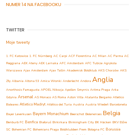
NUMER 14 NA FACEBOOKU
TWITTER
Moje tweety
1. FC Katowice
1. FC Nürnberg
AC Carpi
ACF Fiorentina
AC Milan
AC Parma
AC
Reggiana
AEK Ateny
AEK Larnaka
AFC Amsterdam
AFC Tubize
Agrykola
Warszawa
Ajax Amsterdam
Ajax Tallin
Akademisk Boldklub
AKS Chorzów
AKS
Anglia
Zły
Albania
Altona 93
Amica Wronki
Anderlecht
Andora
Anorthosis Famagusta
APOEL Nikozja
Apollon Smyrnis
Aritma Praga
Arka
Arsenal
Gdynia
AS Monaco
AS Roma
Aston Villa
Atalanta Bergamo
Atletico
Atletico Madryt
Baleares
Atlético del Turia
Austria
Austria Wiedeń
Barceloneta
Belgia
Bayern Monachium
Bayer Leverkusen
Beerschot
Belenenses
Benfica
Benburb FC
Białoruś
Birkirkara
Birmingham City
BK Häcken
BKV Előre
Borussia
SC
Bohemian FC
Bohemians Praga
Boldklubben Frem
Bologna FC