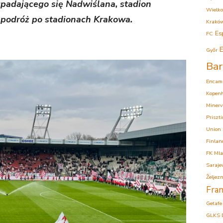
zpadającego się Nadwiślana, stadion
Wielko
podróż po stadionach Krakowa.
Krakó
Es
FC
E
Győr
Bar
Encam
Kopen
Minerv
Priszt
Union
Finlan
FK Mla
Saraje
Željezn
Fran
Getafe
GLKS 