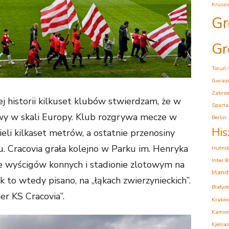
Krusz
Gr
Gr
Toruń
Gwiaz
Zabrze
j historii kilkuset klubów stwierdzam, że w
Sparta
owy w skali Europy. Klub rozgrywa mecze w
Berlin
His
ieli kilkaset metrów, a ostatnie przenosiny
u. Cracovia grała kolejno w Parku im. Henryka
Hutni
Inter 
rze wyścigów konnych i stadionie zlotowym na
Irlan
k to wtedy pisano, na „łąkach zwierzynieckich”.
Białys
r KS Cracovia”.
Krakó
Kamion
Kjelsas