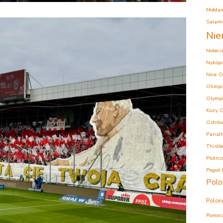
Mołda
Salam
Nie
Noteci
Nyköpi
Nice
O
Olimpi
Olympi
Kozy
O
Ostrów
Panath
Thistle
Piotrc
Pogoń 
Polo
Polon
Pomorz