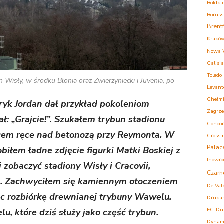
Boldkl
Boruss
Brent
Krakó
Nowa 
Calisia
Toledo
 Wisły, w środku Błonia oraz Zwierzyniecki i Juvenia, po
Levant
Chełm
ryk Jordan dał przykład pokoleniom
Zagrz
ał: „Grajcie!”. Szukałem trybun stadionu
Concor
łem ręce nad betonozą przy Reymonta. W
Crossi
Palac
biłem ładne zdjęcie figurki Matki Boskiej z
Inowro
 zobaczyć stadiony Wisły i Cracovii,
Czarn
i. Zachwyciłem się kamiennym otoczeniem
De Val
ąc rozbiórkę drewnianej trybuny Wawelu.
Druka
FC
Du
, które dziś służy jako część trybun.
Dynam