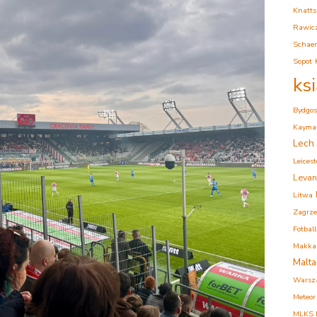
Knatts
Rawic
Schaer
Sopot
ks
Bydgos
Kaymak
Lech
Leicest
Levan
Litwa
Zagrz
Fotball
Makkab
Malta
Warsz
Meteor
MLKS K