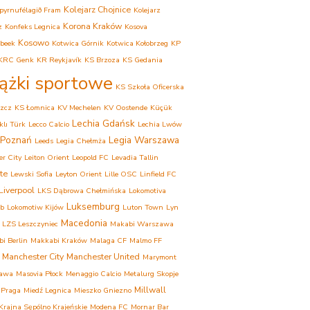
Kolejarz Chojnice
pyrnufélagið Fram
Kolejarz
Korona Kraków
z
Konfeks Legnica
Kosova
Kosowo
beek
Kotwica Górnik
Kotwica Kołobrzeg
KP
KRC Genk
KR Reykjavík
KS Brzoza
KS Gedania
iążki sportowe
KS Szkoła Oficerska
zcz
KS Łomnica
KV Mechelen
KV Oostende
Küçük
Lechia Gdańsk
lı Türk
Lecco Calcio
Lechia Lwów
 Poznań
Legia Warszawa
Leeds
Legia Chełmża
er City
Leiton Orient
Leopold FC
Levadia Tallin
te
Lewski Sofia
Leyton Orient
Lille OSC
Linfield FC
Liverpool
LKS Dąbrowa Chełmińska
Lokomotiva
Luksemburg
eb
Lokomotiw Kijów
Luton Town
Lyn
Macedonia
LZS Leszczyniec
Makabi Warszawa
i Berlin
Makkabi Kraków
Malaga CF
Malmo FF
Manchester City
Manchester United
Marymont
awa
Masovia Płock
Menaggio Calcio
Metalurg Skopje
Millwall
 Praga
Miedź Legnica
Mieszko Gniezno
rajna Sępólno Krajeńskie
Modena FC
Mornar Bar