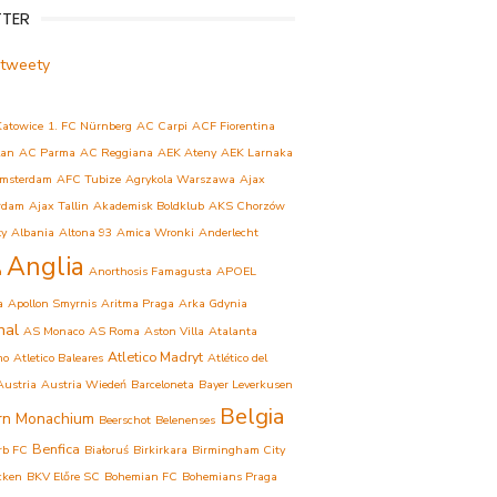
TTER
 tweety
Katowice
1. FC Nürnberg
AC Carpi
ACF Fiorentina
lan
AC Parma
AC Reggiana
AEK Ateny
AEK Larnaka
msterdam
AFC Tubize
Agrykola Warszawa
Ajax
rdam
Ajax Tallin
Akademisk Boldklub
AKS Chorzów
ły
Albania
Altona 93
Amica Wronki
Anderlecht
Anglia
a
Anorthosis Famagusta
APOEL
a
Apollon Smyrnis
Aritma Praga
Arka Gdynia
nal
AS Monaco
AS Roma
Aston Villa
Atalanta
Atletico Madryt
mo
Atletico Baleares
Atlético del
Austria
Austria Wiedeń
Barceloneta
Bayer Leverkusen
Belgia
rn Monachium
Beerschot
Belenenses
Benfica
rb FC
Białoruś
Birkirkara
Birmingham City
cken
BKV Előre SC
Bohemian FC
Bohemians Praga