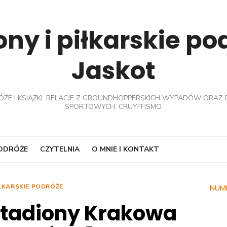
ny i piłkarskie p
Jaskot
ÓŻE I KSIĄŻKI. RELACJE Z GROUNDHOPPERSKICH WYPADÓW ORAZ 
SPORTOWYCH. CRUYFFISMO.
PODRÓŻE
CZYTELNIA
O MNIE I KONTAKT
ŁKARSKIE PODRÓŻE
NUM
stadiony Krakowa