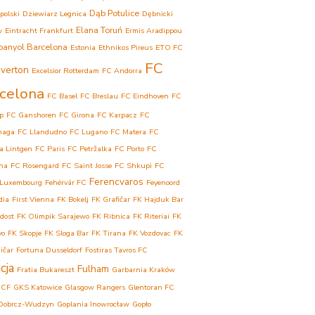
Dąb Potulice
polski
Dziewiarz Legnica
Dębnicki
Elana Toruń
w
Eintracht Frankfurt
Ermis Aradippou
panyol Barcelona
Estonia
Ethnikos Pireus
ETO FC
FC
verton
Excelsior Rotterdam
FC Andorra
celona
FC Basel
FC Breslau
FC Eindhoven
FC
p
FC Ganshoren
FC Girona
FC Karpacz
FC
haga
FC Llandudno
FC Lugano
FC Matera
FC
a Lintgen
FC Paris
FC Petržalka
FC Porto
FC
ina
FC Rosengard
FC Saint Josse
FC Shkupi
FC
Ferencvaros
 Luxembourg
Fehérvár FC
Feyenoord
dia
First Vienna
FK Bokelj
FK Grafičar
FK Hajduk Bar
dost
FK Olimpik Sarajewo
FK Ribnica
FK Riteriai
FK
vo
FK Skopje
FK Sloga Bar
FK Tirana
FK Vozdovac
FK
ičar
Fortuna Dusseldorf
Fostiras Tavros FC
cja
Fulham
Fratia Bukareszt
Garbarnia Kraków
 CF
GKS Katowice
Glasgow Rangers
Glentoran FC
Dobrcz-Wudzyn
Goplania Inowrocław
Gopło