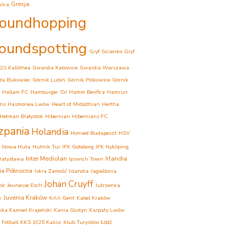
Grecja
wica
oundhopping
oundspotting
Gryf Sicienko
Gryf
GS Kallithea
Gwardia Katowice
Gwardia Warszawa
da Bukowiec
Górnik Lubin
Górnik Polkowice
Górnik
Hallam FC
Hamburger SV
Hamm Benfica
Hamrun
ns
Hasmonea Lwów
Heart of Midlothian
Hertha
Hetman Białystok
Hibernian
Hibernians FC
zpania
Holandia
Honved Budapeszt
HSV
k Nowa Huta
Hutnik Tur
IFK Goteborg
IFK Nyköping
Inter Mediolan
Irlandia
Bratysława
Ipswich Town
dia Północna
Iskra Zamość
Islandia
Jagiellonia
Johan Cruyff
tok
Jeunesse Esch
Jutrzenka
Juvenia Kraków
w
KAA Gent
Kabel Kraków
ka Kamień Krajeński
Kania Gostyn
Karpaty Lwów
 Fotball
KKS 1925 Kalisz
Klub Turystów Łódź