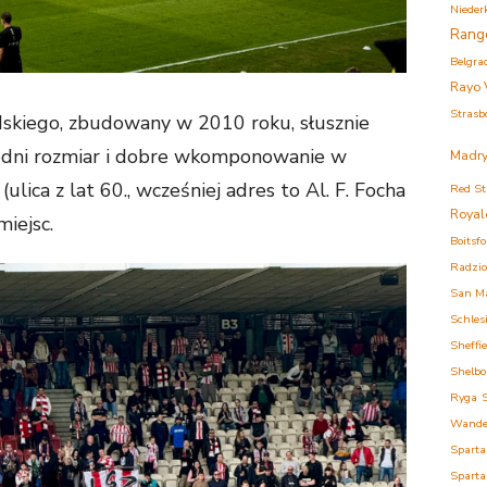
Nieder
Rang
Belgra
Rayo 
Strasb
udskiego, zbudowany w 2010 roku, słusznie
edni rozmiar i dobre wkomponowanie w
Madry
(ulica z lat 60., wcześniej adres to Al. F. Focha
Red St
Royal
miejsc.
Boitsfo
Radzi
San M
Schles
Sheffi
Shelbo
Ryga
Wande
Sparta
Sparta