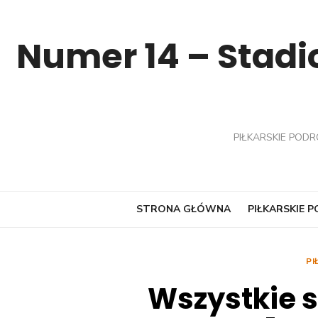
Skip
to
Numer 14 – Stadio
content
PIŁKARSKIE PODR
STRONA GŁÓWNA
PIŁKARSKIE 
PI
Wszystkie 