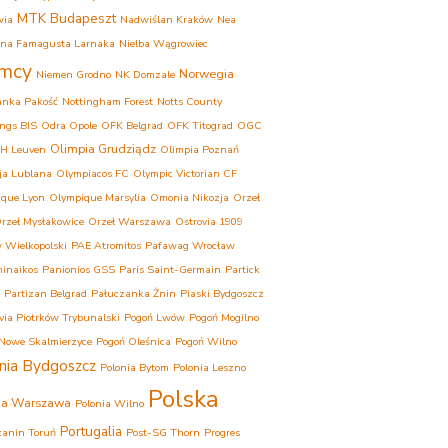
MTK Budapeszt
wia
Nadwiślan Kraków
Nea
ina Famagusta Larnaka
Nielba Wągrowiec
mcy
Norwegia
Niemen Grodno
NK Domzale
anka Pakość
Nottingham Forest
Notts County
ngs BIS
Odra Opole
OFK Belgrad
OFK Titograd
OGC
Olimpia Grudziądz
H Leuven
Olimpia Poznań
ja Lublana
Olympiacos FC
Olympic Victorian CF
que Lyon
Olympique Marsylia
Omonia Nikozja
Orzeł
rzeł Mysłakowice
Orzeł Warszawa
Ostrovia 1909
 Wielkopolski
PAE Atromitos
Pafawag Wrocław
inaikos
Panionios GSS
Paris Saint-Germain
Partick
Partizan Belgrad
Pałuczanka Żnin
Piaski Bydgoszcz
ovia Piotrków Trybunalski
Pogoń Lwów
Pogoń Mogilno
Nowe Skalmierzyce
Pogoń Oleśnica
Pogoń Wilno
nia Bydgoszcz
Polonia Bytom
Polonia Leszno
Polska
ia Warszawa
Polonia Wilno
Portugalia
anin Toruń
Post-SG Thorn
Progres