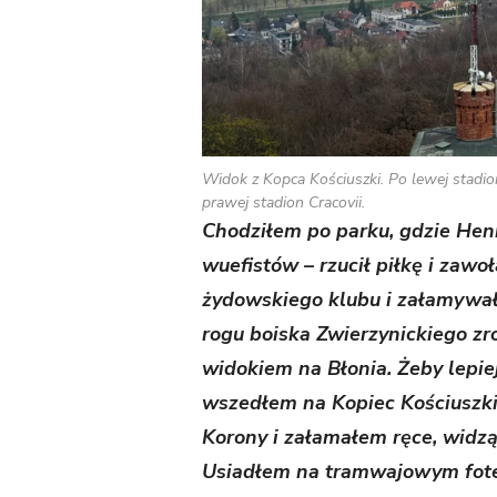
Widok z Kopca Kościuszki. Po lewej stadion
prawej stadion Cracovii.
Chodziłem po parku, gdzie Hen
wuefistów – rzucił piłkę i zawoł
żydowskiego klubu i załamywa
rogu boiska Zwierzynickiego zro
widokiem na Błonia. Żeby lepiej
wszedłem na Kopiec Kościuszk
Korony i załamałem ręce, widz
Usiadłem na tramwajowym fotelu