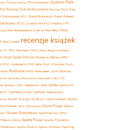
Queens Park
korn
Prosna Kalisz
PSV Eindhoven
ers
Racing Club de Bruxelles
Racing Paryż
Rad
d
Rakospalotai EAC
Rapid Bukareszt
Rapid Wiedeń
Vallecano
RCD Carabanchel
RCD Mallorca
RC
Real
ourg
Real Balompédica Linense
Real Betis
recenzje książek
t
Real Oviedo
ar FC
RKC Mechelen
RKS Lwów
Royal Antwerp
e Union Saint-Gilloise
Roztocze Żółkiew
RRC
rt
RSC Anderlecht
RSD Jette
Ruch Chorzów
Ruch
Rumunia
onków
RWD Molenbeek
Saint-Étienne
arino
Sarmata Warszawa
Sassuolo Calcio
SC
Serbia
ien Breslau 1901
Septemwri Sofia
Sevilla FC
eld FC
Sheffield United
Sheffield Wednesday
urne
Sheriff Tyraspol
SK Brann
Skeid Football
Skonto
Slavia Praga
Skra Paterek
Skra Warszawa
Sliema
Slovan Bratysława
rers
Sokół Kleczew
SPAL
Sparta Praga
 Miejska Górka
Sparta Przysiersk
 Rotterdam
Sparta Rudna
Sparta Wrocław
Sporting