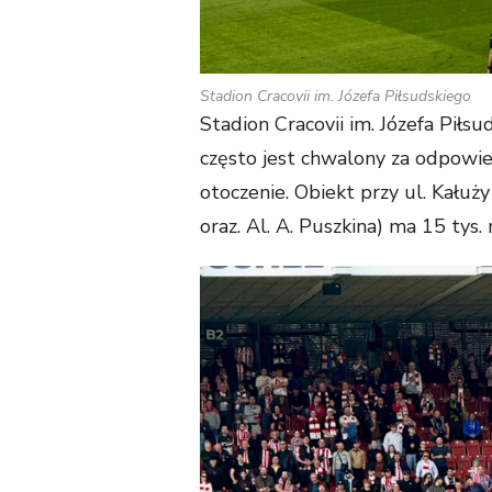
Stadion Cracovii im. Józefa Piłsudskiego
Stadion Cracovii im. Józefa Piłs
często jest chwalony za odpowi
otoczenie. Obiekt przy ul. Kałuży 
oraz. Al. A. Puszkina) ma 15 tys. 