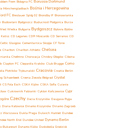
Borussia Dortmund
ubben Frem
Bologna FC
Bośnia i Hercegowina
ia Mönchengladbach
ford FC
Breslauer SpVg 02
Brondby IF
Bronowianka
w
Budowlani Bydgoszcz
Buducnost Podgorica
Burza
Bydgoszcz
Wieś Wielka
Bułgaria
Bytovia Bytów
 Kalisz
CD Leganes
CDR Moscardo
CD Serranos
CD
Celtic Glasgow
Cementarnica Skopje
CF Torre
Chelsea
e
Charlton
Charlton Athletic
inianka Chełmno
Chorwacja
Chrobry Głogów
Cibona
Como
eb
Clapton FC
Clepardia Kraków
Club Brugge
Cracovia
dia Piotrków Trybunalski
Croatia Berlin
Crystal
ng Schaerbeek
Crvena Zvezda Belgrad
e
CS Fola Esch
CSKA Kijów
CSKA Sofia
Cuiavia
Cypr
cław
Cukrownik Fabianki
Cyklon Kończewice
Czechy
ogóra
Dacia Kiszyniów
Daugava Ryga
k
Diana Katowice
Dinamo Kiszyniów
Dinamo Zagrzeb
rz Warszawa
Dukla Praga
Dulwich Hamlet
Dundee
Dynamo Berlin
ndee North End
Dundee United
o Bukareszt
Dynamo Kijów
Dyskobolia Grodzisk