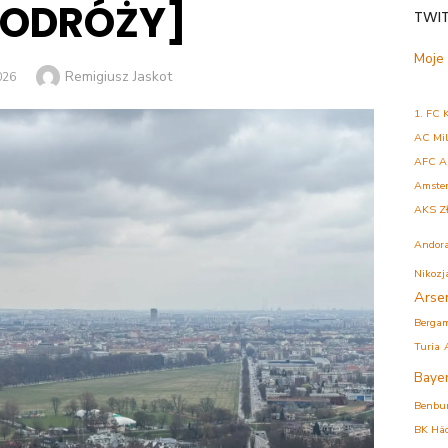
PODRÓŻY]
TWI
Moje
Author
Remigiusz Jaskot
026
1. FC 
AC Mi
AFC A
Amste
AKS Z
Andor
Nikozj
Arse
Berga
Turia
Baye
Benbu
BK Hä