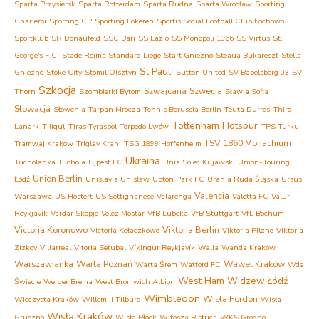
Sparta Przysiersk
Sparta Rotterdam
Sparta Rudna
Sparta Wrocław
Sporting
Charleroi
Sporting CP
Sporting Lokeren
Sportis Social Football Club Łochowo
Sportklub
SR Donaufeld
SSC Bari
SS Lazio
SS Monopoli 1966
SS Virtus
St.
George's F.C.
Stade Reims
Standard Liege
Start Gniezno
Steaua Bukareszt
Stella
St Pauli
Gniezno
Stoke City
Stomil Olsztyn
Sutton United
SV Babelsberg 03
SV
Szkocja
Szwajcaria
Szwecja
Thorn
Szombierki Bytom
Sławia Sofia
Słowacja
Słowenia
Tarpan Mrocza
Tennis Borussia Berlin
Teuta Durres
Third
Tottenham Hotspur
Lanark
Tiligul-Tiras Tyraspol
Torpedo Lwów
TPS Turku
TSV 1860 Monachium
Tramwaj Kraków
Triglav Kranj
TSG 1899 Hoffenheim
Ukraina
Tucholanka Tuchola
Ujpest FC
Unia Solec Kujawski
Union-Touring
Union Berlin
Łódź
Unislavia Unisław
Upton Park FC
Urania Ruda Śląska
Ursus
Valencia
Warszawa
US Hostert
US Settignanese
Valarenga
Valetta FC
Valur
Reykjavík
Vardar Skopje
Velez Mostar
VfB Lubeka
VfB Stuttgart
VfL Bochum
Victoria Koronowo
Viktoria Berlin
Victoria Kołaczkowo
Viktoria Pilzno
Viktoria
Zizkov
Villarreal
Vitoria Setubal
Víkingur Reykjavík
Walia
Wanda Kraków
Warszawianka
Warta Poznań
Wawel Kraków
Warta Śrem
Watford FC
Wda
West Ham
Widzew Łódź
Świecie
Werder Brema
West Bromwich Albion
Wimbledon
Wisła Fordon
Wieczysta Kraków
Willem II Tilburg
Wisła
Wisła Kraków
Gruczno
Wisła Płock
Witosza Bistrica
WKS Grodno