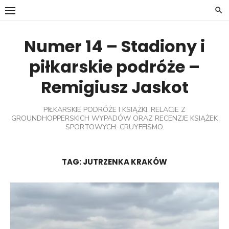
Skip
to
content
Numer 14 – Stadiony i
piłkarskie podróże –
Remigiusz Jaskot
PIŁKARSKIE PODRÓŻE I KSIĄŻKI. RELACJE Z
GROUNDHOPPERSKICH WYPADÓW ORAZ RECENZJE KSIĄŻEK
SPORTOWYCH. CRUYFFISMO.
TAG:
JUTRZENKA KRAKÓW