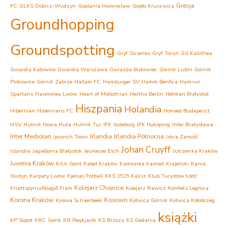
Grecja
FC
GLKS Dobrcz-Wudzyn
Goplania Inowrocław
Gopło Kruszwica
Groundhopping
Groundspotting
Gryf Sicienko
Gryf Toruń
GS Kallithea
Gwardia Katowice
Gwardia Warszawa
Gwiazda Bukowiec
Górnik Lubin
Górnik
Polkowice
Górnik Zabrze
Hallam FC
Hamburger SV
Hamm Benfica
Hamrun
Spartans
Hasmonea Lwów
Heart of Midlothian
Hertha Berlin
Hetman Białystok
Hiszpania
Holandia
Hibernian
Hibernians FC
Honved Budapeszt
HSV
Hutnik Nowa Huta
Hutnik Tur
IFK Goteborg
IFK Nyköping
Inter Bratysława
Inter Mediolan
Irlandia
Irlandia Północna
Ipswich Town
Iskra Zamość
Johan Cruyff
Islandia
Jagiellonia Białystok
Jeunesse Esch
Jutrzenka Kraków
Juvenia Kraków
KAA Gent
Kabel Kraków
Kamionka Kamień Krajeński
Kania
Gostyn
Karpaty Lwów
Kjelsas Fotball
KKS 1925 Kalisz
Klub Turystów Łódź
Kolejarz Chojnice
Knattspyrnufélagið Fram
Kolejarz Rawicz
Konfeks Legnica
Korona Kraków
Kosowo
Kosova Schaerbeek
Kotwica Górnik
Kotwica Kołobrzeg
książki
KP Sopot
KRC Genk
KR Reykjavík
KS Brzoza
KS Gedania