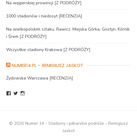
Na węgierskiej prowincji [Z PODRÓŻY]
1000 stadionów i niedosyt [RECENZJA]
Na wielkopolskim szlaku. Rawicz, Miejska Górka, Gostyn, Kórnik
i Śrem [Z PODRÓŻY]
Wszystkie stadiony Krakowa [Z PODRÓŻY]
NUMER14.PL – REMIGIUSZ JASKOT
Żydowska Warszawa [RECENZJA]
Zobacz
Zobacz
Zobacz
profil
profil
profil
BlogNumer14
R_Jaskot
numer14pl
na
na
na
Facebook
Twitter
Instagram
© 2026 Numer 14 - Stadiony i piłkarskie podróże - Remigiusz
Jaskot