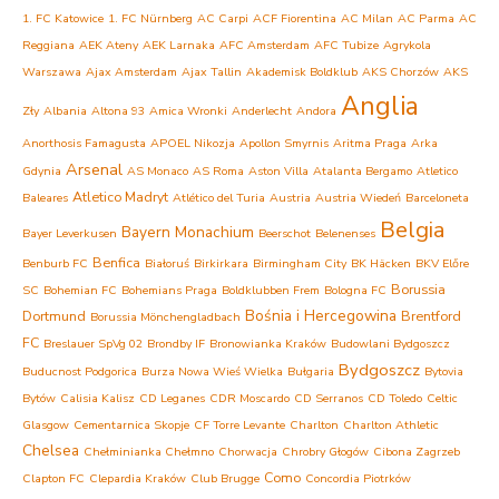
1. FC Katowice
1. FC Nürnberg
AC Carpi
ACF Fiorentina
AC Milan
AC Parma
AC
Reggiana
AEK Ateny
AEK Larnaka
AFC Amsterdam
AFC Tubize
Agrykola
Warszawa
Ajax Amsterdam
Ajax Tallin
Akademisk Boldklub
AKS Chorzów
AKS
Anglia
Zły
Albania
Altona 93
Amica Wronki
Anderlecht
Andora
Anorthosis Famagusta
APOEL Nikozja
Apollon Smyrnis
Aritma Praga
Arka
Arsenal
Gdynia
AS Monaco
AS Roma
Aston Villa
Atalanta Bergamo
Atletico
Atletico Madryt
Baleares
Atlético del Turia
Austria
Austria Wiedeń
Barceloneta
Belgia
Bayern Monachium
Bayer Leverkusen
Beerschot
Belenenses
Benfica
Benburb FC
Białoruś
Birkirkara
Birmingham City
BK Häcken
BKV Előre
Borussia
SC
Bohemian FC
Bohemians Praga
Boldklubben Frem
Bologna FC
Bośnia i Hercegowina
Dortmund
Brentford
Borussia Mönchengladbach
FC
Breslauer SpVg 02
Brondby IF
Bronowianka Kraków
Budowlani Bydgoszcz
Bydgoszcz
Buducnost Podgorica
Burza Nowa Wieś Wielka
Bułgaria
Bytovia
Bytów
Calisia Kalisz
CD Leganes
CDR Moscardo
CD Serranos
CD Toledo
Celtic
Glasgow
Cementarnica Skopje
CF Torre Levante
Charlton
Charlton Athletic
Chelsea
Chełminianka Chełmno
Chorwacja
Chrobry Głogów
Cibona Zagrzeb
Como
Clapton FC
Clepardia Kraków
Club Brugge
Concordia Piotrków