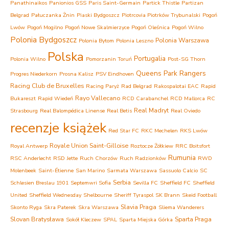
Panathinaikos
Panionios GSS
Paris Saint-Germain
Partick Thistle
Partizan
Belgrad
Pałuczanka Żnin
Piaski Bydgoszcz
Piotrcovia Piotrków Trybunalski
Pogoń
Lwów
Pogoń Mogilno
Pogoń Nowe Skalmierzyce
Pogoń Oleśnica
Pogoń Wilno
Polonia Bydgoszcz
Polonia Warszawa
Polonia Bytom
Polonia Leszno
Polska
Portugalia
Polonia Wilno
Pomorzanin Toruń
Post-SG Thorn
Queens Park Rangers
Progres Niederkorn
Prosna Kalisz
PSV Eindhoven
Racing Club de Bruxelles
Racing Paryż
Rad Belgrad
Rakospalotai EAC
Rapid
Rayo Vallecano
Bukareszt
Rapid Wiedeń
RCD Carabanchel
RCD Mallorca
RC
Real Madryt
Strasbourg
Real Balompédica Linense
Real Betis
Real Oviedo
recenzje książek
Red Star FC
RKC Mechelen
RKS Lwów
Royale Union Saint-Gilloise
Royal Antwerp
Roztocze Żółkiew
RRC Boitsfort
Rumunia
RSC Anderlecht
RSD Jette
Ruch Chorzów
Ruch Radzionków
RWD
Molenbeek
Saint-Étienne
San Marino
Sarmata Warszawa
Sassuolo Calcio
SC
Serbia
Schlesien Breslau 1901
Septemwri Sofia
Sevilla FC
Sheffield FC
Sheffield
United
Sheffield Wednesday
Shelbourne
Sheriff Tyraspol
SK Brann
Skeid Football
Slavia Praga
Skonto Ryga
Skra Paterek
Skra Warszawa
Sliema Wanderers
Slovan Bratysława
Sparta Praga
Sokół Kleczew
SPAL
Sparta Miejska Górka