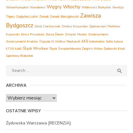
Węgry
Włochy
Wolverhampton Wanderers
Włókniarz Białystok
Xewkija
Zawisza
Tigers
Zagłębie Lubin
Zamek Zamek Bierzgłowski
Bydgoszcz
Zdrój Ciechocinek
Zimbru Kiszyniów
Zjednoczeni Piotrków
Kujawski
Znicz Pruszków
Zorza Ślesin
Zrinjski Mostar
Zwierzyniecki
ŁKS
Zwierzyniecki Kraków
Örgryte IS
Þróttur Reykjavík
Łokomotiw Sofia
Łotwa
Śląsk Wrocław
ŁTSG Łódź
Śląsk Świętochłowice
Żalgiris Wilno
Żydowski Klub
Sportowy Białystok
Search
SEA

for:
ARCHIWA
Archiwa
OSTATNIE WPISY
Żydowska Warszawa [RECENZJA]