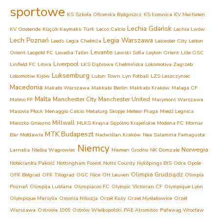
sportowe
KS Szkoła Oficerska Bydgoszcz
KS Łomnica
KV Mechelen
Lechia Gdańsk
KV Oostende
Küçük Kaymaklı Türk
Lecco Calcio
Lechia Lwów
Lech Poznań
Legia Warszawa
Leeds
Legia Chełmża
Leicester City
Leiton
Levante
Orient
Leopold FC
Levadia Tallin
Lewski Sofia
Leyton Orient
Lille OSC
Liverpool
Linfield FC
Litwa
LKS Dąbrowa Chełmińska
Lokomotiva Zagrzeb
Luksemburg
Lokomotiw Kijów
Luton Town
Lyn Fotball
LZS Leszczyniec
Macedonia
Makabi Warszawa
Makkabi Berlin
Makkabi Kraków
Malaga CF
Malta
Manchester City
Manchester United
Malmo FF
Marymont Warszawa
Masovia Płock
Menaggio Calcio
Metalurg Skopje
Meteor Praga
Miedź Legnica
Millwall
Mieszko Gniezno
MLKS Krajna Sępólno Krajeńskie
Modena FC
Mornar
MTK Budapeszt
Bar
Mołdawia
Nadwiślan Kraków
Nea Salamina Famagusta
Niemcy
Norwegia
Larnaka
Nielba Wągrowiec
Niemen Grodno
NK Domzale
Notecianka Pakość
Nottingham Forest
Notts County
Nyköpings BIS
Odra Opole
Olimpia Grudziądz
OFK Belgrad
OFK Titograd
OGC Nice
OH Leuven
Olimpia
Poznań
Olimpija Lublana
Olympiacos FC
Olympic Victorian CF
Olympique Lyon
Olympique Marsylia
Omonia Nikozja
Orzeł Kozy
Orzeł Mysłakowice
Orzeł
Warszawa
Ostrovia 1909 Ostrów Wielkopolski
PAE Atromitos
Pafawag Wrocław