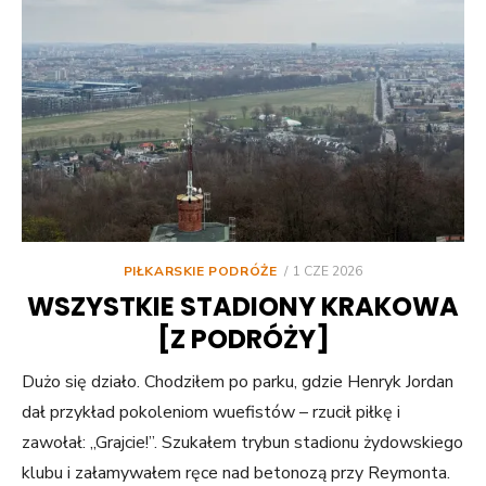
POSTED
PIŁKARSKIE PODRÓŻE
1 CZE 2026
ON
WSZYSTKIE STADIONY KRAKOWA
[Z PODRÓŻY]
Dużo się działo. Chodziłem po parku, gdzie Henryk Jordan
dał przykład pokoleniom wuefistów – rzucił piłkę i
zawołał: „Grajcie!”. Szukałem trybun stadionu żydowskiego
klubu i załamywałem ręce nad betonozą przy Reymonta.