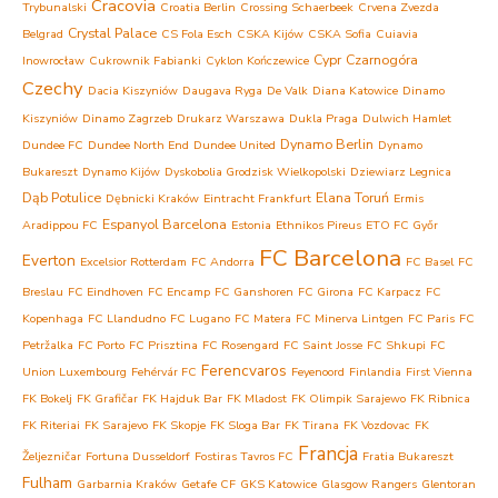
Cracovia
Trybunalski
Croatia Berlin
Crossing Schaerbeek
Crvena Zvezda
Crystal Palace
Belgrad
CS Fola Esch
CSKA Kijów
CSKA Sofia
Cuiavia
Cypr
Czarnogóra
Inowrocław
Cukrownik Fabianki
Cyklon Kończewice
Czechy
Dacia Kiszyniów
Daugava Ryga
De Valk
Diana Katowice
Dinamo
Kiszyniów
Dinamo Zagrzeb
Drukarz Warszawa
Dukla Praga
Dulwich Hamlet
Dynamo Berlin
Dundee FC
Dundee North End
Dundee United
Dynamo
Bukareszt
Dynamo Kijów
Dyskobolia Grodzisk Wielkopolski
Dziewiarz Legnica
Dąb Potulice
Elana Toruń
Dębnicki Kraków
Eintracht Frankfurt
Ermis
Espanyol Barcelona
Aradippou FC
Estonia
Ethnikos Pireus
ETO FC Győr
FC Barcelona
Everton
Excelsior Rotterdam
FC Andorra
FC Basel
FC
Breslau
FC Eindhoven
FC Encamp
FC Ganshoren
FC Girona
FC Karpacz
FC
Kopenhaga
FC Llandudno
FC Lugano
FC Matera
FC Minerva Lintgen
FC Paris
FC
Petržalka
FC Porto
FC Prisztina
FC Rosengard
FC Saint Josse
FC Shkupi
FC
Ferencvaros
Union Luxembourg
Fehérvár FC
Feyenoord
Finlandia
First Vienna
FK Bokelj
FK Grafičar
FK Hajduk Bar
FK Mladost
FK Olimpik Sarajewo
FK Ribnica
FK Riteriai
FK Sarajevo
FK Skopje
FK Sloga Bar
FK Tirana
FK Vozdovac
FK
Francja
Željezničar
Fortuna Dusseldorf
Fostiras Tavros FC
Fratia Bukareszt
Fulham
Garbarnia Kraków
Getafe CF
GKS Katowice
Glasgow Rangers
Glentoran