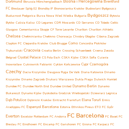
Bośnia i Hercegowina
Dortmund
Brentford
Borussia Mönchengladbach
FC
Breslauer SpVg 02
Brondby IF
Bronowianka Kraków
Budowlani Bydgoszcz
Bydgoszcz
Buducnost Podgorica
Burza Nowa Wieś Wielka
Bułgaria
Bytovia
Bytów
Calisia Kalisz
CD Leganes
CDR Moscardo
CD Serranos
CD Toledo
Celtic
Glasgow
Cementarnica Skopje
CF Torre Levante
Charlton
Charlton Athletic
Chelsea
Chełminianka Chełmno
Chorwacja
Chrobry Głogów
Cibona Zagrzeb
Como
Clapton FC
Clepardia Kraków
Club Brugge
Concordia Piotrków
Cracovia
Trybunalski
Croatia Berlin
Crossing Schaerbeek
Crvena Zvezda
Crystal Palace
Belgrad
CS Fola Esch
CSKA Kijów
CSKA Sofia
Cuiavia
Cypr
Czarnogóra
Inowrocław
Cukrownik Fabianki
Cyklon Kończewice
Czechy
Dacia Kiszyniów
Daugava Ryga
De Valk
Diana Katowice
Dinamo
Kiszyniów
Dinamo Zagrzeb
Drukarz Warszawa
Dukla Praga
Dulwich Hamlet
Dynamo Berlin
Dundee FC
Dundee North End
Dundee United
Dynamo
Bukareszt
Dynamo Kijów
Dyskobolia Grodzisk Wielkopolski
Dziewiarz Legnica
Dąb Potulice
Elana Toruń
Dębnicki Kraków
Eintracht Frankfurt
Ermis
Espanyol Barcelona
Aradippou FC
Estonia
Ethnikos Pireus
ETO FC Győr
FC Barcelona
Everton
Excelsior Rotterdam
FC Andorra
FC Basel
FC
Breslau
FC Eindhoven
FC Encamp
FC Ganshoren
FC Girona
FC Karpacz
FC