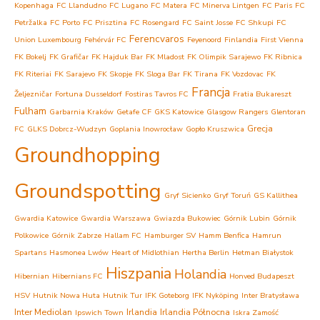
Kopenhaga
FC Llandudno
FC Lugano
FC Matera
FC Minerva Lintgen
FC Paris
FC
Petržalka
FC Porto
FC Prisztina
FC Rosengard
FC Saint Josse
FC Shkupi
FC
Ferencvaros
Union Luxembourg
Fehérvár FC
Feyenoord
Finlandia
First Vienna
FK Bokelj
FK Grafičar
FK Hajduk Bar
FK Mladost
FK Olimpik Sarajewo
FK Ribnica
FK Riteriai
FK Sarajevo
FK Skopje
FK Sloga Bar
FK Tirana
FK Vozdovac
FK
Francja
Željezničar
Fortuna Dusseldorf
Fostiras Tavros FC
Fratia Bukareszt
Fulham
Garbarnia Kraków
Getafe CF
GKS Katowice
Glasgow Rangers
Glentoran
Grecja
FC
GLKS Dobrcz-Wudzyn
Goplania Inowrocław
Gopło Kruszwica
Groundhopping
Groundspotting
Gryf Sicienko
Gryf Toruń
GS Kallithea
Gwardia Katowice
Gwardia Warszawa
Gwiazda Bukowiec
Górnik Lubin
Górnik
Polkowice
Górnik Zabrze
Hallam FC
Hamburger SV
Hamm Benfica
Hamrun
Spartans
Hasmonea Lwów
Heart of Midlothian
Hertha Berlin
Hetman Białystok
Hiszpania
Holandia
Hibernian
Hibernians FC
Honved Budapeszt
HSV
Hutnik Nowa Huta
Hutnik Tur
IFK Goteborg
IFK Nyköping
Inter Bratysława
Inter Mediolan
Irlandia
Irlandia Północna
Ipswich Town
Iskra Zamość