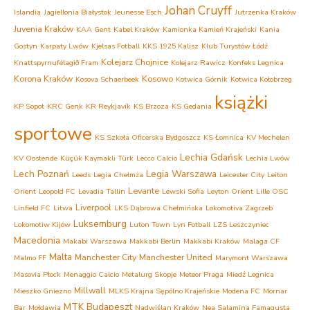
Johan Cruyff
Islandia
Jagiellonia Białystok
Jeunesse Esch
Jutrzenka Kraków
Juvenia Kraków
KAA Gent
Kabel Kraków
Kamionka Kamień Krajeński
Kania
Gostyn
Karpaty Lwów
Kjelsas Fotball
KKS 1925 Kalisz
Klub Turystów Łódź
Kolejarz Chojnice
Knattspyrnufélagið Fram
Kolejarz Rawicz
Konfeks Legnica
Korona Kraków
Kosowo
Kosova Schaerbeek
Kotwica Górnik
Kotwica Kołobrzeg
książki
KP Sopot
KRC Genk
KR Reykjavík
KS Brzoza
KS Gedania
sportowe
KS Szkoła Oficerska Bydgoszcz
KS Łomnica
KV Mechelen
Lechia Gdańsk
KV Oostende
Küçük Kaymaklı Türk
Lecco Calcio
Lechia Lwów
Lech Poznań
Legia Warszawa
Leeds
Legia Chełmża
Leicester City
Leiton
Levante
Orient
Leopold FC
Levadia Tallin
Lewski Sofia
Leyton Orient
Lille OSC
Liverpool
Linfield FC
Litwa
LKS Dąbrowa Chełmińska
Lokomotiva Zagrzeb
Luksemburg
Lokomotiw Kijów
Luton Town
Lyn Fotball
LZS Leszczyniec
Macedonia
Makabi Warszawa
Makkabi Berlin
Makkabi Kraków
Malaga CF
Malta
Manchester City
Manchester United
Malmo FF
Marymont Warszawa
Masovia Płock
Menaggio Calcio
Metalurg Skopje
Meteor Praga
Miedź Legnica
Millwall
Mieszko Gniezno
MLKS Krajna Sępólno Krajeńskie
Modena FC
Mornar
MTK Budapeszt
Bar
Mołdawia
Nadwiślan Kraków
Nea Salamina Famagusta