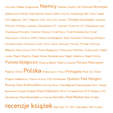
Niemcy
Norwegia
Larnaka
Nielba Wągrowiec
Niemen Grodno
NK Domzale
Notecianka Pakość
Nottingham Forest
Notts County
Nyköpings BIS
Odra Opole
Olimpia Grudziądz
OFK Belgrad
OFK Titograd
OGC Nice
OH Leuven
Olimpia
Poznań
Olimpija Lublana
Olympiacos FC
Olympic Victorian CF
Olympique Lyon
Olympique Marsylia
Omonia Nikozja
Orzeł Kozy
Orzeł Mysłakowice
Orzeł
Warszawa
Ostrovia 1909 Ostrów Wielkopolski
PAE Atromitos
Pafawag Wrocław
Panathinaikos
Panionios GSS
Paris Saint-Germain
Partick Thistle
Partizan
Belgrad
Pałuczanka Żnin
Piaski Bydgoszcz
Piotrcovia Piotrków Trybunalski
Pogoń
Lwów
Pogoń Mogilno
Pogoń Nowe Skalmierzyce
Pogoń Oleśnica
Pogoń Wilno
Polonia Bydgoszcz
Polonia Warszawa
Polonia Bytom
Polonia Leszno
Polska
Portugalia
Polonia Wilno
Pomorzanin Toruń
Post-SG Thorn
Queens Park Rangers
Progres Niederkorn
Prosna Kalisz
PSV Eindhoven
Racing Club de Bruxelles
Racing Paryż
Rad Belgrad
Rakospalotai EAC
Rapid
Rayo Vallecano
Bukareszt
Rapid Wiedeń
RCD Carabanchel
RCD Mallorca
RC
Real Madryt
Strasbourg
Real Balompédica Linense
Real Betis
Real Oviedo
recenzje książek
Red Star FC
RKC Mechelen
RKS Lwów