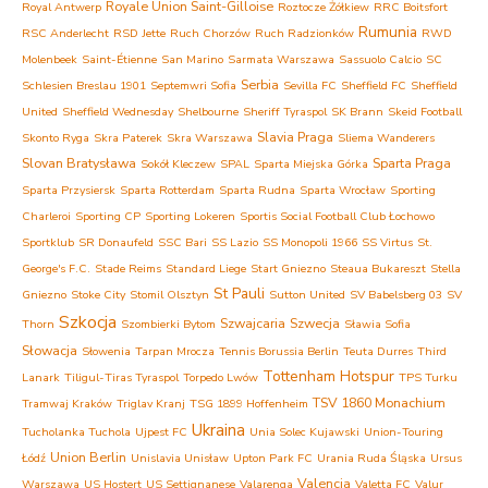
Royale Union Saint-Gilloise
Royal Antwerp
Roztocze Żółkiew
RRC Boitsfort
Rumunia
RSC Anderlecht
RSD Jette
Ruch Chorzów
Ruch Radzionków
RWD
Molenbeek
Saint-Étienne
San Marino
Sarmata Warszawa
Sassuolo Calcio
SC
Serbia
Schlesien Breslau 1901
Septemwri Sofia
Sevilla FC
Sheffield FC
Sheffield
United
Sheffield Wednesday
Shelbourne
Sheriff Tyraspol
SK Brann
Skeid Football
Slavia Praga
Skonto Ryga
Skra Paterek
Skra Warszawa
Sliema Wanderers
Slovan Bratysława
Sparta Praga
Sokół Kleczew
SPAL
Sparta Miejska Górka
Sparta Przysiersk
Sparta Rotterdam
Sparta Rudna
Sparta Wrocław
Sporting
Charleroi
Sporting CP
Sporting Lokeren
Sportis Social Football Club Łochowo
Sportklub
SR Donaufeld
SSC Bari
SS Lazio
SS Monopoli 1966
SS Virtus
St.
George's F.C.
Stade Reims
Standard Liege
Start Gniezno
Steaua Bukareszt
Stella
St Pauli
Gniezno
Stoke City
Stomil Olsztyn
Sutton United
SV Babelsberg 03
SV
Szkocja
Szwajcaria
Szwecja
Thorn
Szombierki Bytom
Sławia Sofia
Słowacja
Słowenia
Tarpan Mrocza
Tennis Borussia Berlin
Teuta Durres
Third
Tottenham Hotspur
Lanark
Tiligul-Tiras Tyraspol
Torpedo Lwów
TPS Turku
TSV 1860 Monachium
Tramwaj Kraków
Triglav Kranj
TSG 1899 Hoffenheim
Ukraina
Tucholanka Tuchola
Ujpest FC
Unia Solec Kujawski
Union-Touring
Union Berlin
Łódź
Unislavia Unisław
Upton Park FC
Urania Ruda Śląska
Ursus
Valencia
Warszawa
US Hostert
US Settignanese
Valarenga
Valetta FC
Valur