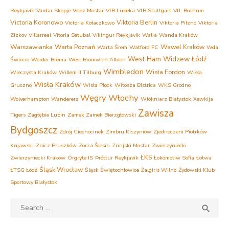
Reykjavík
Vardar Skopje
Velez Mostar
VfB Lubeka
VfB Stuttgart
VfL Bochum
Victoria Koronowo
Viktoria Berlin
Victoria Kołaczkowo
Viktoria Pilzno
Viktoria
Zizkov
Villarreal
Vitoria Setubal
Víkingur Reykjavík
Walia
Wanda Kraków
Warszawianka
Warta Poznań
Wawel Kraków
Warta Śrem
Watford FC
Wda
West Ham
Widzew Łódź
Świecie
Werder Brema
West Bromwich Albion
Wimbledon
Wisła Fordon
Wieczysta Kraków
Willem II Tilburg
Wisła
Wisła Kraków
Gruczno
Wisła Płock
Witosza Bistrica
WKS Grodno
Węgry
Włochy
Wolverhampton Wanderers
Włókniarz Białystok
Xewkija
Zawisza
Tigers
Zagłębie Lubin
Zamek Zamek Bierzgłowski
Bydgoszcz
Zdrój Ciechocinek
Zimbru Kiszyniów
Zjednoczeni Piotrków
Kujawski
Znicz Pruszków
Zorza Ślesin
Zrinjski Mostar
Zwierzyniecki
ŁKS
Zwierzyniecki Kraków
Örgryte IS
Þróttur Reykjavík
Łokomotiw Sofia
Łotwa
Śląsk Wrocław
ŁTSG Łódź
Śląsk Świętochłowice
Żalgiris Wilno
Żydowski Klub
Sportowy Białystok
Search
SEA

for: