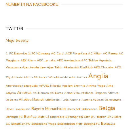
NUMER 14 NA FACEBOOKU
TWITTER
Moje tweety
1. FC Katowice
1. FC Nürnberg
AC Carpi
ACF Fiorentina
AC Milan
AC Parma
AC
Reggiana
AEK Ateny
AEK Larnaka
AFC Amsterdam
AFC Tubize
Agrykola
Warszawa
Ajax Amsterdam
Ajax Tallin
Akademisk Boldklub
AKS Chorzów
AKS
Anglia
Zły
Albania
Altona 93
Amica Wronki
Anderlecht
Andora
Anorthosis Famagusta
APOEL Nikozja
Apollon Smyrnis
Aritma Praga
Arka
Arsenal
Gdynia
AS Monaco
AS Roma
Aston Villa
Atalanta Bergamo
Atletico
Atletico Madryt
Baleares
Atlético del Turia
Austria
Austria Wiedeń
Barceloneta
Belgia
Bayern Monachium
Bayer Leverkusen
Beerschot
Belenenses
Benfica
Benburb FC
Białoruś
Birkirkara
Birmingham City
BK Häcken
BKV Előre
Borussia
SC
Bohemian FC
Bohemians Praga
Boldklubben Frem
Bologna FC