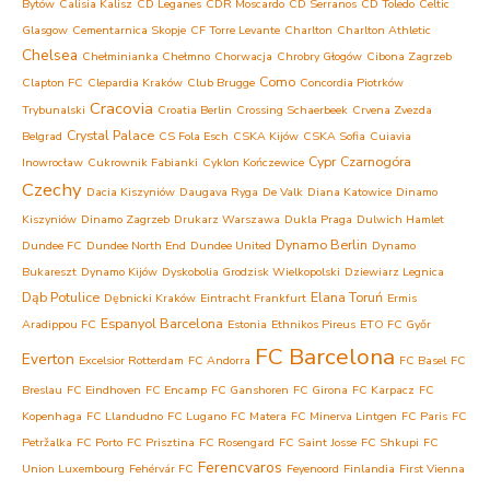
Bytów
Calisia Kalisz
CD Leganes
CDR Moscardo
CD Serranos
CD Toledo
Celtic
Glasgow
Cementarnica Skopje
CF Torre Levante
Charlton
Charlton Athletic
Chelsea
Chełminianka Chełmno
Chorwacja
Chrobry Głogów
Cibona Zagrzeb
Como
Clapton FC
Clepardia Kraków
Club Brugge
Concordia Piotrków
Cracovia
Trybunalski
Croatia Berlin
Crossing Schaerbeek
Crvena Zvezda
Crystal Palace
Belgrad
CS Fola Esch
CSKA Kijów
CSKA Sofia
Cuiavia
Cypr
Czarnogóra
Inowrocław
Cukrownik Fabianki
Cyklon Kończewice
Czechy
Dacia Kiszyniów
Daugava Ryga
De Valk
Diana Katowice
Dinamo
Kiszyniów
Dinamo Zagrzeb
Drukarz Warszawa
Dukla Praga
Dulwich Hamlet
Dynamo Berlin
Dundee FC
Dundee North End
Dundee United
Dynamo
Bukareszt
Dynamo Kijów
Dyskobolia Grodzisk Wielkopolski
Dziewiarz Legnica
Dąb Potulice
Elana Toruń
Dębnicki Kraków
Eintracht Frankfurt
Ermis
Espanyol Barcelona
Aradippou FC
Estonia
Ethnikos Pireus
ETO FC Győr
FC Barcelona
Everton
Excelsior Rotterdam
FC Andorra
FC Basel
FC
Breslau
FC Eindhoven
FC Encamp
FC Ganshoren
FC Girona
FC Karpacz
FC
Kopenhaga
FC Llandudno
FC Lugano
FC Matera
FC Minerva Lintgen
FC Paris
FC
Petržalka
FC Porto
FC Prisztina
FC Rosengard
FC Saint Josse
FC Shkupi
FC
Ferencvaros
Union Luxembourg
Fehérvár FC
Feyenoord
Finlandia
First Vienna