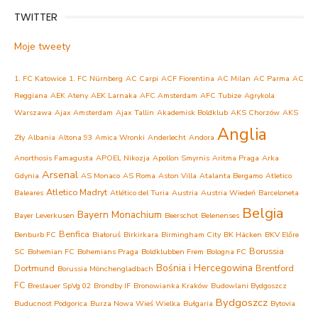
TWITTER
Moje tweety
1. FC Katowice
1. FC Nürnberg
AC Carpi
ACF Fiorentina
AC Milan
AC Parma
AC
Reggiana
AEK Ateny
AEK Larnaka
AFC Amsterdam
AFC Tubize
Agrykola
Warszawa
Ajax Amsterdam
Ajax Tallin
Akademisk Boldklub
AKS Chorzów
AKS
Anglia
Zły
Albania
Altona 93
Amica Wronki
Anderlecht
Andora
Anorthosis Famagusta
APOEL Nikozja
Apollon Smyrnis
Aritma Praga
Arka
Arsenal
Gdynia
AS Monaco
AS Roma
Aston Villa
Atalanta Bergamo
Atletico
Atletico Madryt
Baleares
Atlético del Turia
Austria
Austria Wiedeń
Barceloneta
Belgia
Bayern Monachium
Bayer Leverkusen
Beerschot
Belenenses
Benfica
Benburb FC
Białoruś
Birkirkara
Birmingham City
BK Häcken
BKV Előre
Borussia
SC
Bohemian FC
Bohemians Praga
Boldklubben Frem
Bologna FC
Bośnia i Hercegowina
Dortmund
Brentford
Borussia Mönchengladbach
FC
Breslauer SpVg 02
Brondby IF
Bronowianka Kraków
Budowlani Bydgoszcz
Bydgoszcz
Buducnost Podgorica
Burza Nowa Wieś Wielka
Bułgaria
Bytovia