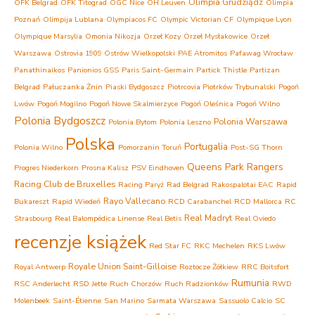
Olimpia Grudziądz
OFK Belgrad
OFK Titograd
OGC Nice
OH Leuven
Olimpia
Poznań
Olimpija Lublana
Olympiacos FC
Olympic Victorian CF
Olympique Lyon
Olympique Marsylia
Omonia Nikozja
Orzeł Kozy
Orzeł Mysłakowice
Orzeł
Warszawa
Ostrovia 1909 Ostrów Wielkopolski
PAE Atromitos
Pafawag Wrocław
Panathinaikos
Panionios GSS
Paris Saint-Germain
Partick Thistle
Partizan
Belgrad
Pałuczanka Żnin
Piaski Bydgoszcz
Piotrcovia Piotrków Trybunalski
Pogoń
Lwów
Pogoń Mogilno
Pogoń Nowe Skalmierzyce
Pogoń Oleśnica
Pogoń Wilno
Polonia Bydgoszcz
Polonia Warszawa
Polonia Bytom
Polonia Leszno
Polska
Portugalia
Polonia Wilno
Pomorzanin Toruń
Post-SG Thorn
Queens Park Rangers
Progres Niederkorn
Prosna Kalisz
PSV Eindhoven
Racing Club de Bruxelles
Racing Paryż
Rad Belgrad
Rakospalotai EAC
Rapid
Rayo Vallecano
Bukareszt
Rapid Wiedeń
RCD Carabanchel
RCD Mallorca
RC
Real Madryt
Strasbourg
Real Balompédica Linense
Real Betis
Real Oviedo
recenzje książek
Red Star FC
RKC Mechelen
RKS Lwów
Royale Union Saint-Gilloise
Royal Antwerp
Roztocze Żółkiew
RRC Boitsfort
Rumunia
RSC Anderlecht
RSD Jette
Ruch Chorzów
Ruch Radzionków
RWD
Molenbeek
Saint-Étienne
San Marino
Sarmata Warszawa
Sassuolo Calcio
SC