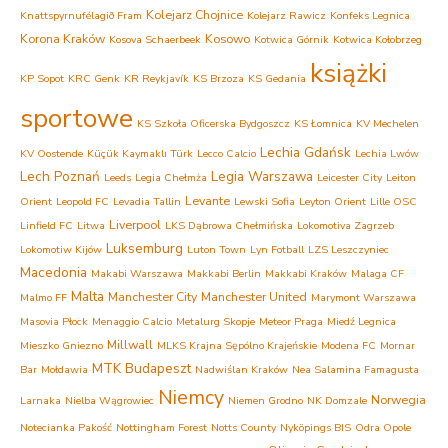
Kolejarz Chojnice
Knattspyrnufélagið Fram
Kolejarz Rawicz
Konfeks Legnica
Korona Kraków
Kosowo
Kosova Schaerbeek
Kotwica Górnik
Kotwica Kołobrzeg
książki
KP Sopot
KRC Genk
KR Reykjavík
KS Brzoza
KS Gedania
sportowe
KS Szkoła Oficerska Bydgoszcz
KS Łomnica
KV Mechelen
Lechia Gdańsk
KV Oostende
Küçük Kaymaklı Türk
Lecco Calcio
Lechia Lwów
Lech Poznań
Legia Warszawa
Leeds
Legia Chełmża
Leicester City
Leiton
Levante
Orient
Leopold FC
Levadia Tallin
Lewski Sofia
Leyton Orient
Lille OSC
Liverpool
Linfield FC
Litwa
LKS Dąbrowa Chełmińska
Lokomotiva Zagrzeb
Luksemburg
Lokomotiw Kijów
Luton Town
Lyn Fotball
LZS Leszczyniec
Macedonia
Makabi Warszawa
Makkabi Berlin
Makkabi Kraków
Malaga CF
Malta
Manchester City
Manchester United
Malmo FF
Marymont Warszawa
Masovia Płock
Menaggio Calcio
Metalurg Skopje
Meteor Praga
Miedź Legnica
Millwall
Mieszko Gniezno
MLKS Krajna Sępólno Krajeńskie
Modena FC
Mornar
MTK Budapeszt
Bar
Mołdawia
Nadwiślan Kraków
Nea Salamina Famagusta
Niemcy
Norwegia
Larnaka
Nielba Wągrowiec
Niemen Grodno
NK Domzale
Notecianka Pakość
Nottingham Forest
Notts County
Nyköpings BIS
Odra Opole