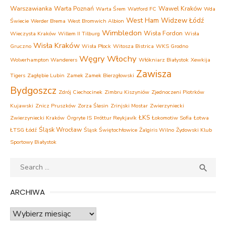
Warszawianka
Warta Poznań
Wawel Kraków
Warta Śrem
Watford FC
Wda
West Ham
Widzew Łódź
Świecie
Werder Brema
West Bromwich Albion
Wimbledon
Wisła Fordon
Wieczysta Kraków
Willem II Tilburg
Wisła
Wisła Kraków
Gruczno
Wisła Płock
Witosza Bistrica
WKS Grodno
Węgry
Włochy
Wolverhampton Wanderers
Włókniarz Białystok
Xewkija
Zawisza
Tigers
Zagłębie Lubin
Zamek Zamek Bierzgłowski
Bydgoszcz
Zdrój Ciechocinek
Zimbru Kiszyniów
Zjednoczeni Piotrków
Kujawski
Znicz Pruszków
Zorza Ślesin
Zrinjski Mostar
Zwierzyniecki
ŁKS
Zwierzyniecki Kraków
Örgryte IS
Þróttur Reykjavík
Łokomotiw Sofia
Łotwa
Śląsk Wrocław
ŁTSG Łódź
Śląsk Świętochłowice
Żalgiris Wilno
Żydowski Klub
Sportowy Białystok
Search
SEA

for:
ARCHIWA
Archiwa