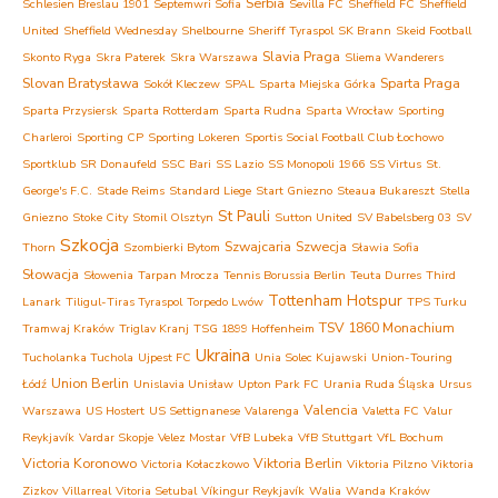
Serbia
Schlesien Breslau 1901
Septemwri Sofia
Sevilla FC
Sheffield FC
Sheffield
United
Sheffield Wednesday
Shelbourne
Sheriff Tyraspol
SK Brann
Skeid Football
Slavia Praga
Skonto Ryga
Skra Paterek
Skra Warszawa
Sliema Wanderers
Slovan Bratysława
Sparta Praga
Sokół Kleczew
SPAL
Sparta Miejska Górka
Sparta Przysiersk
Sparta Rotterdam
Sparta Rudna
Sparta Wrocław
Sporting
Charleroi
Sporting CP
Sporting Lokeren
Sportis Social Football Club Łochowo
Sportklub
SR Donaufeld
SSC Bari
SS Lazio
SS Monopoli 1966
SS Virtus
St.
George's F.C.
Stade Reims
Standard Liege
Start Gniezno
Steaua Bukareszt
Stella
St Pauli
Gniezno
Stoke City
Stomil Olsztyn
Sutton United
SV Babelsberg 03
SV
Szkocja
Szwajcaria
Szwecja
Thorn
Szombierki Bytom
Sławia Sofia
Słowacja
Słowenia
Tarpan Mrocza
Tennis Borussia Berlin
Teuta Durres
Third
Tottenham Hotspur
Lanark
Tiligul-Tiras Tyraspol
Torpedo Lwów
TPS Turku
TSV 1860 Monachium
Tramwaj Kraków
Triglav Kranj
TSG 1899 Hoffenheim
Ukraina
Tucholanka Tuchola
Ujpest FC
Unia Solec Kujawski
Union-Touring
Union Berlin
Łódź
Unislavia Unisław
Upton Park FC
Urania Ruda Śląska
Ursus
Valencia
Warszawa
US Hostert
US Settignanese
Valarenga
Valetta FC
Valur
Reykjavík
Vardar Skopje
Velez Mostar
VfB Lubeka
VfB Stuttgart
VfL Bochum
Victoria Koronowo
Viktoria Berlin
Victoria Kołaczkowo
Viktoria Pilzno
Viktoria
Zizkov
Villarreal
Vitoria Setubal
Víkingur Reykjavík
Walia
Wanda Kraków