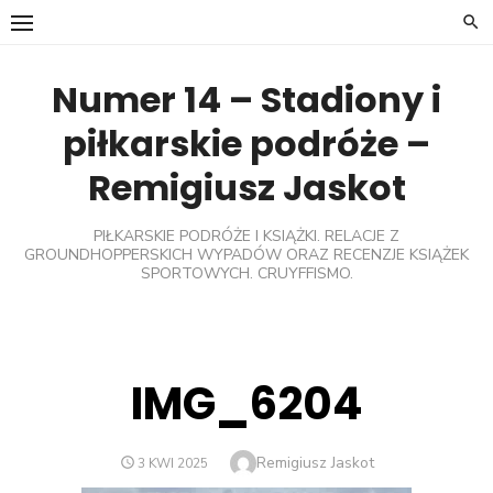
Skip
to
content
Numer 14 – Stadiony i
piłkarskie podróże –
Remigiusz Jaskot
PIŁKARSKIE PODRÓŻE I KSIĄŻKI. RELACJE Z
GROUNDHOPPERSKICH WYPADÓW ORAZ RECENZJE KSIĄŻEK
SPORTOWYCH. CRUYFFISMO.
IMG_6204
Author
Remigiusz Jaskot
POSTED
3 KWI 2025
ON