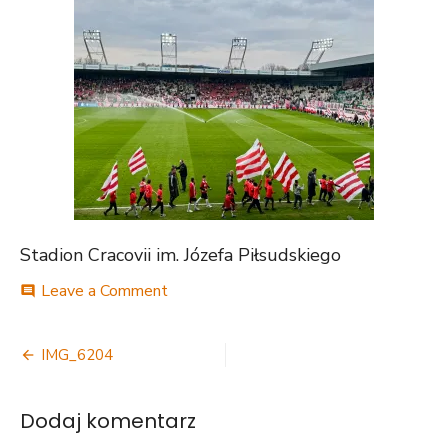
Stadion Cracovii im. Józefa Piłsudskiego
on
Leave a Comment
comment
IMG_6204
Nawigacja
IMG_6204
wpisu
Dodaj komentarz