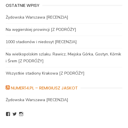
OSTATNIE WPISY
Żydowska Warszawa [RECENZJA]
Na węgierskiej prowincji [Z PODRÓŻY]
1000 stadionów i niedosyt [RECENZJA]
Na wielkopolskim szlaku. Rawicz, Miejska Górka, Gostyn, Kórnik
i Śrem [Z PODRÓŻY]
Wszystkie stadiony Krakowa [Z PODRÓŻY]
NUMER14.PL – REMIGIUSZ JASKOT
Żydowska Warszawa [RECENZJA]
Zobacz
Zobacz
Zobacz
profil
profil
profil
BlogNumer14
R_Jaskot
numer14pl
na
na
na