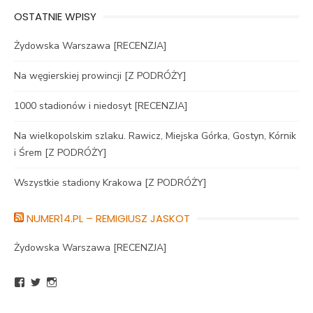
OSTATNIE WPISY
Żydowska Warszawa [RECENZJA]
Na węgierskiej prowincji [Z PODRÓŻY]
1000 stadionów i niedosyt [RECENZJA]
Na wielkopolskim szlaku. Rawicz, Miejska Górka, Gostyn, Kórnik
i Śrem [Z PODRÓŻY]
Wszystkie stadiony Krakowa [Z PODRÓŻY]
NUMER14.PL – REMIGIUSZ JASKOT
Żydowska Warszawa [RECENZJA]
Zobacz
Zobacz
Zobacz
profil
profil
profil
BlogNumer14
R_Jaskot
numer14pl