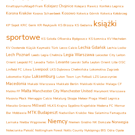
Kolejarz Chojnice
Knattspyrnufélagið Fram
Kolejarz Rawicz
Konfeks Legnica
Korona Kraków
Kosowo
Kosova Schaerbeek
Kotwica Górnik
Kotwica Kołobrzeg
książki
KP Sopot
KRC Genk
KR Reykjavík
KS Brzoza
KS Gedania
sportowe
KS Szkoła Oficerska Bydgoszcz
KS Łomnica
KV Mechelen
Lechia Gdańsk
KV Oostende
Küçük Kaymaklı Türk
Lecco Calcio
Lechia Lwów
Lech Poznań
Legia Warszawa
Leeds
Legia Chełmża
Leicester City
Leiton
Levante
Orient
Leopold FC
Levadia Tallin
Lewski Sofia
Leyton Orient
Lille OSC
Liverpool
Linfield FC
Litwa
LKS Dąbrowa Chełmińska
Lokomotiva Zagrzeb
Luksemburg
Lokomotiw Kijów
Luton Town
Lyn Fotball
LZS Leszczyniec
Macedonia
Makabi Warszawa
Makkabi Berlin
Makkabi Kraków
Malaga CF
Malta
Manchester City
Manchester United
Malmo FF
Marymont Warszawa
Masovia Płock
Menaggio Calcio
Metalurg Skopje
Meteor Praga
Miedź Legnica
Millwall
Mieszko Gniezno
MLKS Krajna Sępólno Krajeńskie
Modena FC
Mornar
MTK Budapeszt
Bar
Mołdawia
Nadwiślan Kraków
Nea Salamina Famagusta
Niemcy
Norwegia
Larnaka
Nielba Wągrowiec
Niemen Grodno
NK Domzale
Notecianka Pakość
Nottingham Forest
Notts County
Nyköpings BIS
Odra Opole