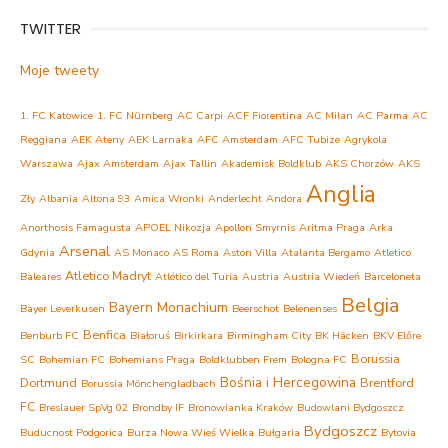
TWITTER
Moje tweety
1. FC Katowice
1. FC Nürnberg
AC Carpi
ACF Fiorentina
AC Milan
AC Parma
AC
Reggiana
AEK Ateny
AEK Larnaka
AFC Amsterdam
AFC Tubize
Agrykola
Warszawa
Ajax Amsterdam
Ajax Tallin
Akademisk Boldklub
AKS Chorzów
AKS
Anglia
Zły
Albania
Altona 93
Amica Wronki
Anderlecht
Andora
Anorthosis Famagusta
APOEL Nikozja
Apollon Smyrnis
Aritma Praga
Arka
Arsenal
Gdynia
AS Monaco
AS Roma
Aston Villa
Atalanta Bergamo
Atletico
Atletico Madryt
Baleares
Atlético del Turia
Austria
Austria Wiedeń
Barceloneta
Belgia
Bayern Monachium
Bayer Leverkusen
Beerschot
Belenenses
Benfica
Benburb FC
Białoruś
Birkirkara
Birmingham City
BK Häcken
BKV Előre
Borussia
SC
Bohemian FC
Bohemians Praga
Boldklubben Frem
Bologna FC
Bośnia i Hercegowina
Dortmund
Brentford
Borussia Mönchengladbach
FC
Breslauer SpVg 02
Brondby IF
Bronowianka Kraków
Budowlani Bydgoszcz
Bydgoszcz
Buducnost Podgorica
Burza Nowa Wieś Wielka
Bułgaria
Bytovia