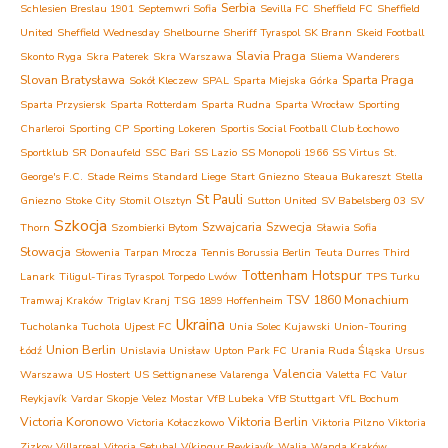
Serbia
Schlesien Breslau 1901
Septemwri Sofia
Sevilla FC
Sheffield FC
Sheffield
United
Sheffield Wednesday
Shelbourne
Sheriff Tyraspol
SK Brann
Skeid Football
Slavia Praga
Skonto Ryga
Skra Paterek
Skra Warszawa
Sliema Wanderers
Slovan Bratysława
Sparta Praga
Sokół Kleczew
SPAL
Sparta Miejska Górka
Sparta Przysiersk
Sparta Rotterdam
Sparta Rudna
Sparta Wrocław
Sporting
Charleroi
Sporting CP
Sporting Lokeren
Sportis Social Football Club Łochowo
Sportklub
SR Donaufeld
SSC Bari
SS Lazio
SS Monopoli 1966
SS Virtus
St.
George's F.C.
Stade Reims
Standard Liege
Start Gniezno
Steaua Bukareszt
Stella
St Pauli
Gniezno
Stoke City
Stomil Olsztyn
Sutton United
SV Babelsberg 03
SV
Szkocja
Szwajcaria
Szwecja
Thorn
Szombierki Bytom
Sławia Sofia
Słowacja
Słowenia
Tarpan Mrocza
Tennis Borussia Berlin
Teuta Durres
Third
Tottenham Hotspur
Lanark
Tiligul-Tiras Tyraspol
Torpedo Lwów
TPS Turku
TSV 1860 Monachium
Tramwaj Kraków
Triglav Kranj
TSG 1899 Hoffenheim
Ukraina
Tucholanka Tuchola
Ujpest FC
Unia Solec Kujawski
Union-Touring
Union Berlin
Łódź
Unislavia Unisław
Upton Park FC
Urania Ruda Śląska
Ursus
Valencia
Warszawa
US Hostert
US Settignanese
Valarenga
Valetta FC
Valur
Reykjavík
Vardar Skopje
Velez Mostar
VfB Lubeka
VfB Stuttgart
VfL Bochum
Victoria Koronowo
Viktoria Berlin
Victoria Kołaczkowo
Viktoria Pilzno
Viktoria
Zizkov
Villarreal
Vitoria Setubal
Víkingur Reykjavík
Walia
Wanda Kraków