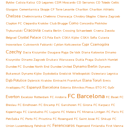
Bytów
Calisia Kalisz
CD Leganes
CDR Moscardo
CD Serranos
CD Toledo
Celtic
Glasgow
Cementarnica Skopje
CF Torre Levante
Charlton
Charlton Athletic
Chelsea
Chełminianka Chełmno
Chorwacja
Chrobry Głogów
Cibona Zagrzeb
Como
Clapton FC
Clepardia Kraków
Club Brugge
Concordia Piotrków
Cracovia
Trybunalski
Croatia Berlin
Crossing Schaerbeek
Crvena Zvezda
Crystal Palace
Belgrad
CS Fola Esch
CSKA Kijów
CSKA Sofia
Cuiavia
Cypr
Czarnogóra
Inowrocław
Cukrownik Fabianki
Cyklon Kończewice
Czechy
Dacia Kiszyniów
Daugava Ryga
De Valk
Diana Katowice
Dinamo
Kiszyniów
Dinamo Zagrzeb
Drukarz Warszawa
Dukla Praga
Dulwich Hamlet
Dynamo Berlin
Dundee FC
Dundee North End
Dundee United
Dynamo
Bukareszt
Dynamo Kijów
Dyskobolia Grodzisk Wielkopolski
Dziewiarz Legnica
Dąb Potulice
Elana Toruń
Dębnicki Kraków
Eintracht Frankfurt
Ermis
Espanyol Barcelona
Aradippou FC
Estonia
Ethnikos Pireus
ETO FC Győr
FC Barcelona
Everton
Excelsior Rotterdam
FC Andorra
FC Basel
FC
Breslau
FC Eindhoven
FC Encamp
FC Ganshoren
FC Girona
FC Karpacz
FC
Kopenhaga
FC Llandudno
FC Lugano
FC Matera
FC Minerva Lintgen
FC Paris
FC
Petržalka
FC Porto
FC Prisztina
FC Rosengard
FC Saint Josse
FC Shkupi
FC
Ferencvaros
Union Luxembourg
Fehérvár FC
Feyenoord
Finlandia
First Vienna