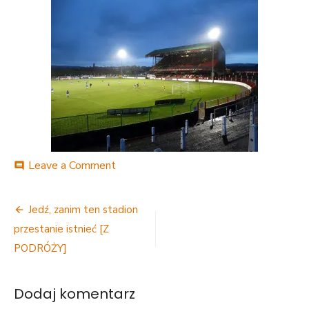
on
Leave a Comment
comment
DSC08369
Nawigacja
Jedź, zanim ten stadion
wpisu
przestanie istnieć [Z
PODRÓŻY]
Dodaj komentarz