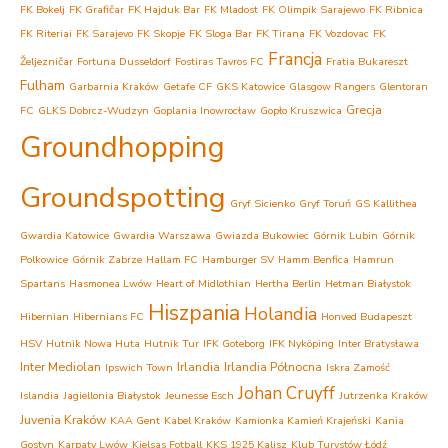
FK Bokelj
FK Grafičar
FK Hajduk Bar
FK Mladost
FK Olimpik Sarajewo
FK Ribnica
FK Riteriai
FK Sarajevo
FK Skopje
FK Sloga Bar
FK Tirana
FK Vozdovac
FK
Francja
Željezničar
Fortuna Dusseldorf
Fostiras Tavros FC
Fratia Bukareszt
Fulham
Garbarnia Kraków
Getafe CF
GKS Katowice
Glasgow Rangers
Glentoran
Grecja
FC
GLKS Dobrcz-Wudzyn
Goplania Inowrocław
Gopło Kruszwica
Groundhopping
Groundspotting
Gryf Sicienko
Gryf Toruń
GS Kallithea
Gwardia Katowice
Gwardia Warszawa
Gwiazda Bukowiec
Górnik Lubin
Górnik
Polkowice
Górnik Zabrze
Hallam FC
Hamburger SV
Hamm Benfica
Hamrun
Spartans
Hasmonea Lwów
Heart of Midlothian
Hertha Berlin
Hetman Białystok
Hiszpania
Holandia
Hibernian
Hibernians FC
Honved Budapeszt
HSV
Hutnik Nowa Huta
Hutnik Tur
IFK Goteborg
IFK Nyköping
Inter Bratysława
Inter Mediolan
Irlandia
Irlandia Północna
Ipswich Town
Iskra Zamość
Johan Cruyff
Islandia
Jagiellonia Białystok
Jeunesse Esch
Jutrzenka Kraków
Juvenia Kraków
KAA Gent
Kabel Kraków
Kamionka Kamień Krajeński
Kania
Gostyn
Karpaty Lwów
Kjelsas Fotball
KKS 1925 Kalisz
Klub Turystów Łódź