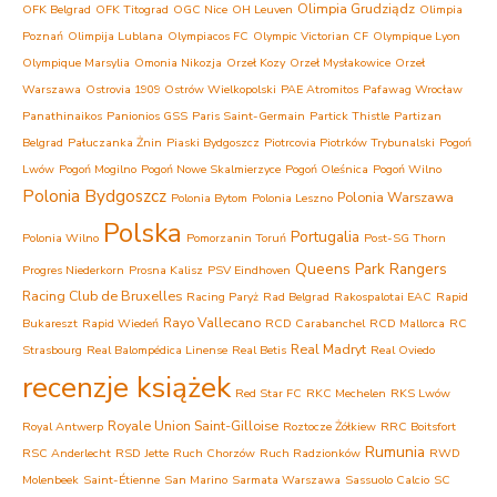
Olimpia Grudziądz
OFK Belgrad
OFK Titograd
OGC Nice
OH Leuven
Olimpia
Poznań
Olimpija Lublana
Olympiacos FC
Olympic Victorian CF
Olympique Lyon
Olympique Marsylia
Omonia Nikozja
Orzeł Kozy
Orzeł Mysłakowice
Orzeł
Warszawa
Ostrovia 1909 Ostrów Wielkopolski
PAE Atromitos
Pafawag Wrocław
Panathinaikos
Panionios GSS
Paris Saint-Germain
Partick Thistle
Partizan
Belgrad
Pałuczanka Żnin
Piaski Bydgoszcz
Piotrcovia Piotrków Trybunalski
Pogoń
Lwów
Pogoń Mogilno
Pogoń Nowe Skalmierzyce
Pogoń Oleśnica
Pogoń Wilno
Polonia Bydgoszcz
Polonia Warszawa
Polonia Bytom
Polonia Leszno
Polska
Portugalia
Polonia Wilno
Pomorzanin Toruń
Post-SG Thorn
Queens Park Rangers
Progres Niederkorn
Prosna Kalisz
PSV Eindhoven
Racing Club de Bruxelles
Racing Paryż
Rad Belgrad
Rakospalotai EAC
Rapid
Rayo Vallecano
Bukareszt
Rapid Wiedeń
RCD Carabanchel
RCD Mallorca
RC
Real Madryt
Strasbourg
Real Balompédica Linense
Real Betis
Real Oviedo
recenzje książek
Red Star FC
RKC Mechelen
RKS Lwów
Royale Union Saint-Gilloise
Royal Antwerp
Roztocze Żółkiew
RRC Boitsfort
Rumunia
RSC Anderlecht
RSD Jette
Ruch Chorzów
Ruch Radzionków
RWD
Molenbeek
Saint-Étienne
San Marino
Sarmata Warszawa
Sassuolo Calcio
SC