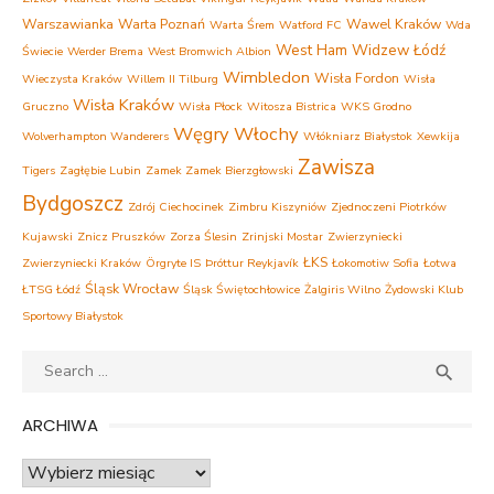
Warszawianka
Warta Poznań
Wawel Kraków
Warta Śrem
Watford FC
Wda
West Ham
Widzew Łódź
Świecie
Werder Brema
West Bromwich Albion
Wimbledon
Wisła Fordon
Wieczysta Kraków
Willem II Tilburg
Wisła
Wisła Kraków
Gruczno
Wisła Płock
Witosza Bistrica
WKS Grodno
Węgry
Włochy
Wolverhampton Wanderers
Włókniarz Białystok
Xewkija
Zawisza
Tigers
Zagłębie Lubin
Zamek Zamek Bierzgłowski
Bydgoszcz
Zdrój Ciechocinek
Zimbru Kiszyniów
Zjednoczeni Piotrków
Kujawski
Znicz Pruszków
Zorza Ślesin
Zrinjski Mostar
Zwierzyniecki
ŁKS
Zwierzyniecki Kraków
Örgryte IS
Þróttur Reykjavík
Łokomotiw Sofia
Łotwa
Śląsk Wrocław
ŁTSG Łódź
Śląsk Świętochłowice
Żalgiris Wilno
Żydowski Klub
Sportowy Białystok
Search
SEA

for:
ARCHIWA
Archiwa