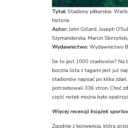
T
ytuł:
Stadiony piłkarskie. Wielk
historie
Autor:
John Gillard, Joseph O’Sul
Szymanderska, Marcin Skirzyński,
Wydawnictwo:
Wydawnictwo B
Ile to jest 1000 stadionów? Na
boczna lista z tagami jest już n
stadionów napisać po kilka zda
potrzebowali 336 stron. Choć zd
część notek można było opatrzyć 
Więcej recenzji książek sport
Zgodnie z konwencją, którą przyją