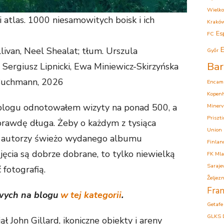
Wielko
i atlas. 1000 niesamowitych boisk i ich
Krakó
Es
FC
livan, Neel Shealat; tłum. Urszula
E
Győr
Bar
 Sergiusz Lipnicki, Ewa Miniewicz-Skirzyńska
uchmann, 2026
Encam
Kopen
 blogu odnotowałem wizyty na ponad 500, a
Minerv
Priszt
aprawdę długa. Żeby o każdym z tysiąca
Union
ń, autorzy świeżo wydanego albumu
Finlan
jęcia są dobrze dobrane, to tylko niewielką
FK Mla
Saraje
fotografią.
Željezn
Fran
owych na blogu
w tej kategorii
.
Getafe
GLKS 
ł John Gillard, ikoniczne obiekty i areny