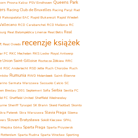
Queens Park
korn
Prosna Kalisz
PSV Eindhoven
ers
Racing Club de Bruxelles
Racing Paryż
Rad
d
Rakospalotai EAC
Rapid Bukareszt
Rapid Wiedeń
Vallecano
RCD Carabanchel
RCD Mallorca
RC
Real
ourg
Real Balompédica Linense
Real Betis
recenzje książek
t
Real Oviedo
ar FC
RKC Mechelen
RKS Lwów
Royal Antwerp
e Union Saint-Gilloise
Roztocze Żółkiew
RRC
rt
RSC Anderlecht
RSD Jette
Ruch Chorzów
Ruch
Rumunia
onków
RWD Molenbeek
Saint-Étienne
arino
Sarmata Warszawa
Sassuolo Calcio
SC
Serbia
ien Breslau 1901
Septemwri Sofia
Sevilla FC
eld FC
Sheffield United
Sheffield Wednesday
urne
Sheriff Tyraspol
SK Brann
Skeid Football
Skonto
Slavia Praga
Skra Paterek
Skra Warszawa
Sliema
Slovan Bratysława
rers
Sokół Kleczew
SPAL
Sparta Praga
 Miejska Górka
Sparta Przysiersk
 Rotterdam
Sparta Rudna
Sparta Wrocław
Sporting