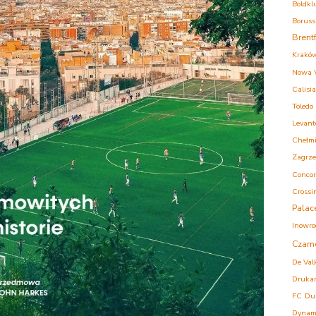
Boldkl
Boruss
Brent
Krakó
Nowa 
Calisia
Toledo
Levant
Chełm
Zagrz
Concor
Crossi
Palac
Inowro
Czarn
De Val
Druka
FC
Du
Dynam