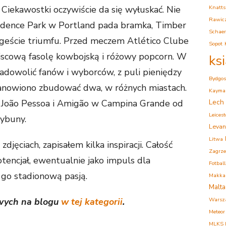
. Ciekawostki oczywiście da się wyłuskać. Nie
Knatts
Rawic
ovidence Park w Portland pada bramka, Timber
Schaer
w geście triumfu. Przed meczem Atlético Clube
Sopot
ejscową fasolę kowbojską i różowy popcorn. W
ks
 zadowolić fanów i wyborców, z puli pieniędzy
Bydgos
tanowiono zbudować dwa, w różnych miastach.
Kaymak
 João Pessoa i Amigão w Campina Grande od
Lech
Leicest
rybuny.
Levan
Litwa
djęciach, zapisałem kilka inspiracji. Całość
Zagrz
tencjał, ewentualnie jako impuls dla
Fotball
 go stadionową pasją.
Makkab
Malta
owych na blogu
w tej kategorii
.
Warsz
Meteor
MLKS K