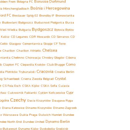
Borussia Dortmund
ubben Frem
Bologna FC
Bośnia i Hercegowina
ia Mönchengladbach
ford FC
Breslauer SpVg 02
Brondby IF
Bronowianka
w
Budowlani Bydgoszcz
Buducnost Podgorica
Burza
Bydgoszcz
Wieś Wielka
Bułgaria
Bytovia Bytów
 Kalisz
CD Leganes
CDR Moscardo
CD Serranos
CD
Celtic Glasgow
Cementarnica Skopje
CF Torre
Chelsea
e
Charlton
Charlton Athletic
inianka Chełmno
Chorwacja
Chrobry Głogów
Cibona
Como
eb
Clapton FC
Clepardia Kraków
Club Brugge
Cracovia
dia Piotrków Trybunalski
Croatia Berlin
Crystal
ng Schaerbeek
Crvena Zvezda Belgrad
e
CS Fola Esch
CSKA Kijów
CSKA Sofia
Cuiavia
Cypr
cław
Cukrownik Fabianki
Cyklon Kończewice
Czechy
ogóra
Dacia Kiszyniów
Daugava Ryga
k
Diana Katowice
Dinamo Kiszyniów
Dinamo Zagrzeb
rz Warszawa
Dukla Praga
Dulwich Hamlet
Dundee
Dynamo Berlin
ndee North End
Dundee United
o Bukareszt
Dynamo Kijów
Dyskobolia Grodzisk