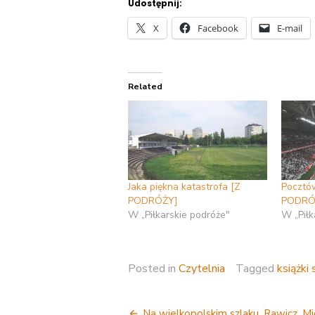
Udostępnij:
X
Facebook
E-mail
Related
Jaka piękna katastrofa [Z
Pocztów
PODRÓŻY]
PODRÓ
W „Piłkarskie podróże"
W „Piłk
Posted in
Czytelnia
Tagged
książki
Na wielkopolskim szlaku. Rawicz, Mi