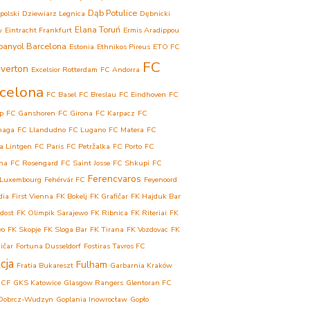
Dąb Potulice
polski
Dziewiarz Legnica
Dębnicki
Elana Toruń
w
Eintracht Frankfurt
Ermis Aradippou
panyol Barcelona
Estonia
Ethnikos Pireus
ETO FC
FC
verton
Excelsior Rotterdam
FC Andorra
celona
FC Basel
FC Breslau
FC Eindhoven
FC
p
FC Ganshoren
FC Girona
FC Karpacz
FC
haga
FC Llandudno
FC Lugano
FC Matera
FC
a Lintgen
FC Paris
FC Petržalka
FC Porto
FC
ina
FC Rosengard
FC Saint Josse
FC Shkupi
FC
Ferencvaros
 Luxembourg
Fehérvár FC
Feyenoord
dia
First Vienna
FK Bokelj
FK Grafičar
FK Hajduk Bar
dost
FK Olimpik Sarajewo
FK Ribnica
FK Riteriai
FK
vo
FK Skopje
FK Sloga Bar
FK Tirana
FK Vozdovac
FK
ičar
Fortuna Dusseldorf
Fostiras Tavros FC
cja
Fulham
Fratia Bukareszt
Garbarnia Kraków
 CF
GKS Katowice
Glasgow Rangers
Glentoran FC
Dobrcz-Wudzyn
Goplania Inowrocław
Gopło