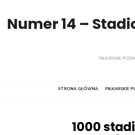
Skip
to
Numer 14 – Stadio
content
PIŁKARSKIE PODR
STRONA GŁÓWNA
PIŁKARSKIE 
1000 stad