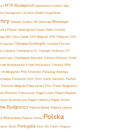
MTK Budapeszt
wia
Nadwiślan Kraków
Nea
ina Famagusta Larnaka
Nielba Wągrowiec
mcy
Norwegia
Niemen Grodno
NK Domzale
anka Pakość
Nottingham Forest
Notts County
ngs BIS
Odra Opole
OFK Belgrad
OFK Titograd
OGC
Olimpia Grudziądz
H Leuven
Olimpia Poznań
ja Lublana
Olympiacos FC
Olympic Victorian CF
que Lyon
Olympique Marsylia
Omonia Nikozja
Orzeł
rzeł Mysłakowice
Orzeł Warszawa
Ostrovia 1909
 Wielkopolski
PAE Atromitos
Pafawag Wrocław
inaikos
Panionios GSS
Paris Saint-Germain
Partick
Partizan Belgrad
Pałuczanka Żnin
Piaski Bydgoszcz
ovia Piotrków Trybunalski
Pogoń Lwów
Pogoń Mogilno
Nowe Skalmierzyce
Pogoń Oleśnica
Pogoń Wilno
nia Bydgoszcz
Polonia Bytom
Polonia Leszno
Polska
ia Warszawa
Polonia Wilno
Portugalia
anin Toruń
Post-SG Thorn
Progres