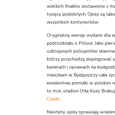
wielkich finałów zestawiono z ma
tysięcy podobnych. Opisy są lakon
wszystkich kontynentów.
Oryginalną wersję wydano dla a
podrozdziału o Polsce. Jako pie
uzbrojonych policjantów skierow
którzy przychodzą dopingować sw
banerach i oprawach na bydgoski
mieszkam w Bydgoszczy całe życie
ewidentnej pomyłki w polskim wy
to m.in. stadion Orła Kozy. Brak
Czado
.
Niestety, opisy sprawiają wrażen