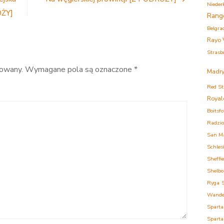
Nieder
niedosyt
ÓŻY]
[RECENZJA]
Rang
Belgra
Rayo 
Strasb
kowany.
Wymagane pola są oznaczone
*
Madry
Red St
Royal
Boitsfo
Radzi
San M
Schles
Sheffi
Shelbo
Ryga
Wande
Sparta
Sparta