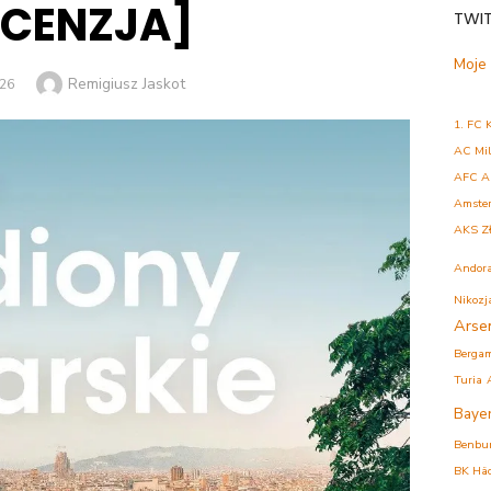
ECENZJA]
TWI
Moje
Author
Remigiusz Jaskot
D
026
1. FC 
AC Mi
AFC A
Amste
AKS Z
Andor
Nikozj
Arse
Berga
Turia
Baye
Benbu
BK Hä