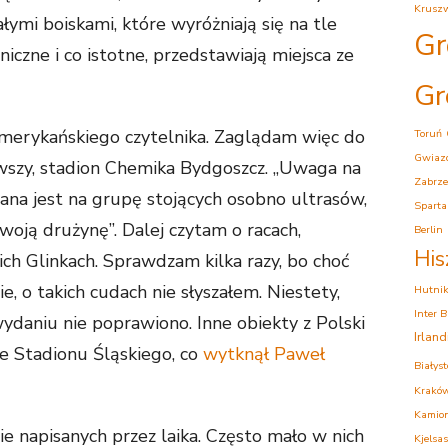
Krusz
łymi boiskami, które wyróżniają się na tle
Gr
iczne i co istotne, przedstawiają miejsca ze
Gr
merykańskiego czytelnika. Zaglądam więc do
Toruń
Gwiaz
rwszy, stadion Chemika Bydgoszcz. „Uwaga na
Zabrze
ana jest na grupę stojących osobno ultrasów,
Sparta
oją drużynę”. Dalej czytam o racach,
Berlin
His
ch Glinkach. Sprawdzam kilka razy, bo choć
, o takich cudach nie słyszałem. Niestety,
Hutni
Inter 
daniu nie poprawiono. Inne obiekty z Polski
Irlan
uje Stadionu Śląskiego, co
wytknął Paweł
Białys
Krakó
Kamion
ie napisanych przez laika. Często mało w nich
Kjelsas