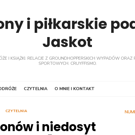
ny i piłkarskie p
Jaskot
ÓŻE I KSIĄŻKI. RELACJE Z GROUNDHOPPERSKICH WYPADÓW ORAZ 
SPORTOWYCH. CRUYFFISMO.
PODRÓŻE
CZYTELNIA
O MNIE I KONTAKT
CZYTELNIA
NUM
ionów i niedosyt