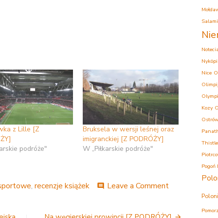
Mołda
Salam
Nie
Noteci
Nyköpi
Nice
O
Olimpi
Olympi
Kozy
O
Ostrów
ka z Lille [Z
Bruksela w wersji leśnej oraz
Panath
ŻY]
imigranckiej [Z PODRÓŻY]
Thistle
arskie podróże"
W „Piłkarskie podróże"
Piotrc
Pogoń 
Polo
on
 sportowe
,
recenzje książek
Leave a Comment
comment
1000
Polon
stadionów
Pomorz
i
ejska
Na węgierskiej prowincji [Z PODRÓŻY]