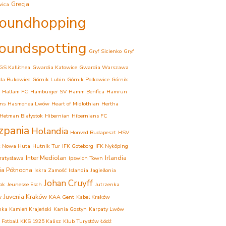
Grecja
wica
oundhopping
oundspotting
Gryf Sicienko
Gryf
GS Kallithea
Gwardia Katowice
Gwardia Warszawa
da Bukowiec
Górnik Lubin
Górnik Polkowice
Górnik
Hallam FC
Hamburger SV
Hamm Benfica
Hamrun
ns
Hasmonea Lwów
Heart of Midlothian
Hertha
Hetman Białystok
Hibernian
Hibernians FC
zpania
Holandia
Honved Budapeszt
HSV
k Nowa Huta
Hutnik Tur
IFK Goteborg
IFK Nyköping
Inter Mediolan
Irlandia
Bratysława
Ipswich Town
dia Północna
Iskra Zamość
Islandia
Jagiellonia
Johan Cruyff
tok
Jeunesse Esch
Jutrzenka
Juvenia Kraków
w
KAA Gent
Kabel Kraków
ka Kamień Krajeński
Kania Gostyn
Karpaty Lwów
 Fotball
KKS 1925 Kalisz
Klub Turystów Łódź