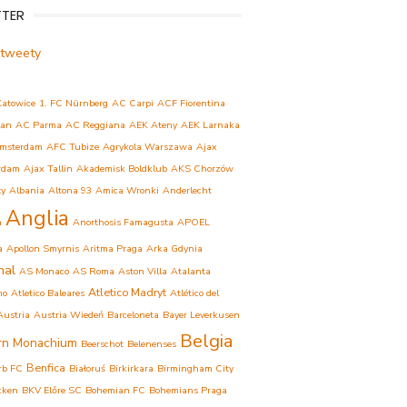
TTER
 tweety
Katowice
1. FC Nürnberg
AC Carpi
ACF Fiorentina
lan
AC Parma
AC Reggiana
AEK Ateny
AEK Larnaka
msterdam
AFC Tubize
Agrykola Warszawa
Ajax
rdam
Ajax Tallin
Akademisk Boldklub
AKS Chorzów
ły
Albania
Altona 93
Amica Wronki
Anderlecht
Anglia
a
Anorthosis Famagusta
APOEL
a
Apollon Smyrnis
Aritma Praga
Arka Gdynia
nal
AS Monaco
AS Roma
Aston Villa
Atalanta
Atletico Madryt
mo
Atletico Baleares
Atlético del
Austria
Austria Wiedeń
Barceloneta
Bayer Leverkusen
Belgia
rn Monachium
Beerschot
Belenenses
Benfica
rb FC
Białoruś
Birkirkara
Birmingham City
cken
BKV Előre SC
Bohemian FC
Bohemians Praga