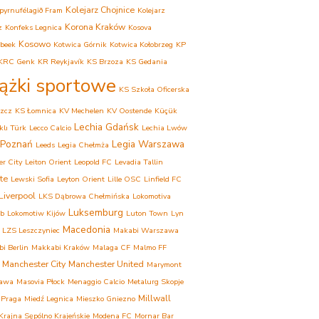
Kolejarz Chojnice
pyrnufélagið Fram
Kolejarz
Korona Kraków
z
Konfeks Legnica
Kosova
Kosowo
beek
Kotwica Górnik
Kotwica Kołobrzeg
KP
KRC Genk
KR Reykjavík
KS Brzoza
KS Gedania
iążki sportowe
KS Szkoła Oficerska
zcz
KS Łomnica
KV Mechelen
KV Oostende
Küçük
Lechia Gdańsk
lı Türk
Lecco Calcio
Lechia Lwów
 Poznań
Legia Warszawa
Leeds
Legia Chełmża
er City
Leiton Orient
Leopold FC
Levadia Tallin
te
Lewski Sofia
Leyton Orient
Lille OSC
Linfield FC
Liverpool
LKS Dąbrowa Chełmińska
Lokomotiva
Luksemburg
eb
Lokomotiw Kijów
Luton Town
Lyn
Macedonia
LZS Leszczyniec
Makabi Warszawa
i Berlin
Makkabi Kraków
Malaga CF
Malmo FF
Manchester City
Manchester United
Marymont
awa
Masovia Płock
Menaggio Calcio
Metalurg Skopje
Millwall
 Praga
Miedź Legnica
Mieszko Gniezno
rajna Sępólno Krajeńskie
Modena FC
Mornar Bar