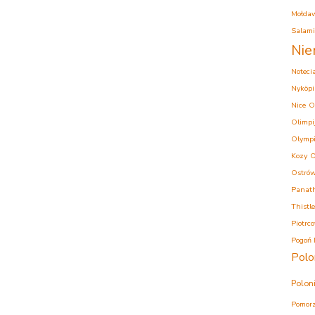
Mołda
Salam
Nie
Noteci
Nyköpi
Nice
O
Olimpi
Olympi
Kozy
O
Ostrów
Panath
Thistle
Piotrc
Pogoń 
Polo
Polon
Pomorz