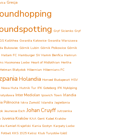
Grecja
wica
oundhopping
oundspotting
Gryf Sicienko
Gryf
GS Kallithea
Gwardia Katowice
Gwardia Warszawa
da Bukowiec
Górnik Lubin
Górnik Polkowice
Górnik
Hallam FC
Hamburger SV
Hamm Benfica
Hamrun
ns
Hasmonea Lwów
Heart of Midlothian
Hertha
Hetman Białystok
Hibernian
Hibernians FC
zpania
Holandia
Honved Budapeszt
HSV
k Nowa Huta
Hutnik Tur
IFK Goteborg
IFK Nyköping
Inter Mediolan
Irlandia
Bratysława
Ipswich Town
dia Północna
Iskra Zamość
Islandia
Jagiellonia
Johan Cruyff
tok
Jeunesse Esch
Jutrzenka
Juvenia Kraków
w
KAA Gent
Kabel Kraków
ka Kamień Krajeński
Kania Gostyn
Karpaty Lwów
 Fotball
KKS 1925 Kalisz
Klub Turystów Łódź