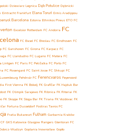
Dąb Potulice
polski
Dziewiarz Legnica
Dębnicki
Elana Toruń
w
Eintracht Frankfurt
Ermis Aradippou
panyol Barcelona
Estonia
Ethnikos Pireus
ETO FC
FC
verton
Excelsior Rotterdam
FC Andorra
celona
FC Basel
FC Breslau
FC Eindhoven
FC
p
FC Ganshoren
FC Girona
FC Karpacz
FC
haga
FC Llandudno
FC Lugano
FC Matera
FC
a Lintgen
FC Paris
FC Petržalka
FC Porto
FC
ina
FC Rosengard
FC Saint Josse
FC Shkupi
FC
Ferencvaros
 Luxembourg
Fehérvár FC
Feyenoord
dia
First Vienna
FK Bokelj
FK Grafičar
FK Hajduk Bar
dost
FK Olimpik Sarajewo
FK Ribnica
FK Riteriai
FK
vo
FK Skopje
FK Sloga Bar
FK Tirana
FK Vozdovac
FK
ičar
Fortuna Dusseldorf
Fostiras Tavros FC
cja
Fulham
Fratia Bukareszt
Garbarnia Kraków
 CF
GKS Katowice
Glasgow Rangers
Glentoran FC
Dobrcz-Wudzyn
Goplania Inowrocław
Gopło