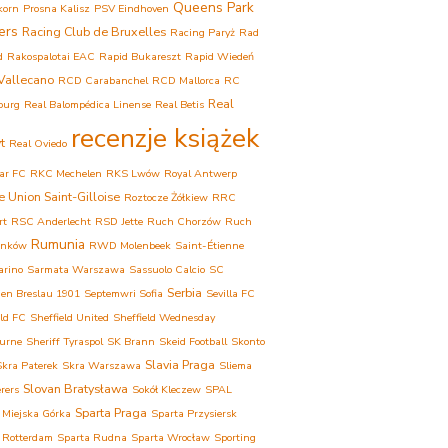
Queens Park
korn
Prosna Kalisz
PSV Eindhoven
ers
Racing Club de Bruxelles
Racing Paryż
Rad
d
Rakospalotai EAC
Rapid Bukareszt
Rapid Wiedeń
Vallecano
RCD Carabanchel
RCD Mallorca
RC
Real
ourg
Real Balompédica Linense
Real Betis
recenzje książek
t
Real Oviedo
ar FC
RKC Mechelen
RKS Lwów
Royal Antwerp
e Union Saint-Gilloise
Roztocze Żółkiew
RRC
rt
RSC Anderlecht
RSD Jette
Ruch Chorzów
Ruch
Rumunia
onków
RWD Molenbeek
Saint-Étienne
arino
Sarmata Warszawa
Sassuolo Calcio
SC
Serbia
ien Breslau 1901
Septemwri Sofia
Sevilla FC
eld FC
Sheffield United
Sheffield Wednesday
urne
Sheriff Tyraspol
SK Brann
Skeid Football
Skonto
Slavia Praga
Skra Paterek
Skra Warszawa
Sliema
Slovan Bratysława
rers
Sokół Kleczew
SPAL
Sparta Praga
 Miejska Górka
Sparta Przysiersk
 Rotterdam
Sparta Rudna
Sparta Wrocław
Sporting