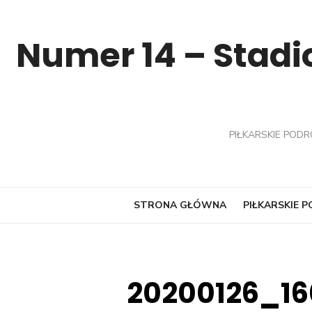
Skip
to
Numer 14 – Stadio
content
PIŁKARSKIE PODR
STRONA GŁÓWNA
PIŁKARSKIE 
20200126_16