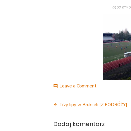
POSTED
27 STY 
ON
on
Leave a Comment
comment
20200126_160
Nawigacja
Trzy lipy w Brukseli [Z PODRÓŻY]
wpisu
Dodaj komentarz