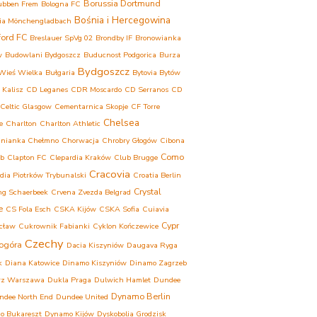
Borussia Dortmund
ubben Frem
Bologna FC
Bośnia i Hercegowina
ia Mönchengladbach
ford FC
Breslauer SpVg 02
Brondby IF
Bronowianka
w
Budowlani Bydgoszcz
Buducnost Podgorica
Burza
Bydgoszcz
Wieś Wielka
Bułgaria
Bytovia Bytów
 Kalisz
CD Leganes
CDR Moscardo
CD Serranos
CD
Celtic Glasgow
Cementarnica Skopje
CF Torre
Chelsea
e
Charlton
Charlton Athletic
inianka Chełmno
Chorwacja
Chrobry Głogów
Cibona
Como
eb
Clapton FC
Clepardia Kraków
Club Brugge
Cracovia
dia Piotrków Trybunalski
Croatia Berlin
Crystal
ng Schaerbeek
Crvena Zvezda Belgrad
e
CS Fola Esch
CSKA Kijów
CSKA Sofia
Cuiavia
Cypr
cław
Cukrownik Fabianki
Cyklon Kończewice
Czechy
ogóra
Dacia Kiszyniów
Daugava Ryga
k
Diana Katowice
Dinamo Kiszyniów
Dinamo Zagrzeb
rz Warszawa
Dukla Praga
Dulwich Hamlet
Dundee
Dynamo Berlin
ndee North End
Dundee United
o Bukareszt
Dynamo Kijów
Dyskobolia Grodzisk