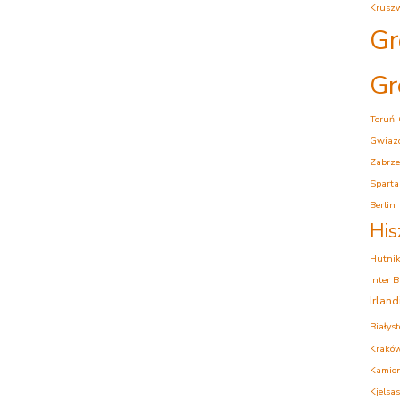
Krusz
Gr
Gr
Toruń
Gwiaz
Zabrze
Sparta
Berlin
His
Hutni
Inter 
Irlan
Białys
Krakó
Kamion
Kjelsas