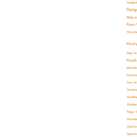
Nieder
Rang
Belgra
Rayo 
Strasb
Madry
Red St
Royal
Boitsfo
Radzi
San M
Schles
Sheffi
Shelbo
Ryga
Wande
Sparta
Sparta