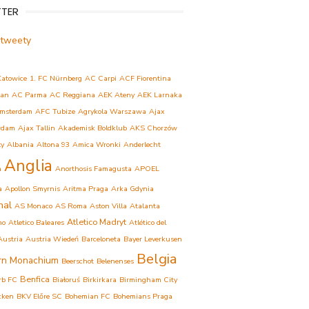
TTER
 tweety
Katowice
1. FC Nürnberg
AC Carpi
ACF Fiorentina
lan
AC Parma
AC Reggiana
AEK Ateny
AEK Larnaka
msterdam
AFC Tubize
Agrykola Warszawa
Ajax
rdam
Ajax Tallin
Akademisk Boldklub
AKS Chorzów
ły
Albania
Altona 93
Amica Wronki
Anderlecht
Anglia
a
Anorthosis Famagusta
APOEL
a
Apollon Smyrnis
Aritma Praga
Arka Gdynia
nal
AS Monaco
AS Roma
Aston Villa
Atalanta
Atletico Madryt
mo
Atletico Baleares
Atlético del
Austria
Austria Wiedeń
Barceloneta
Bayer Leverkusen
Belgia
rn Monachium
Beerschot
Belenenses
Benfica
rb FC
Białoruś
Birkirkara
Birmingham City
cken
BKV Előre SC
Bohemian FC
Bohemians Praga