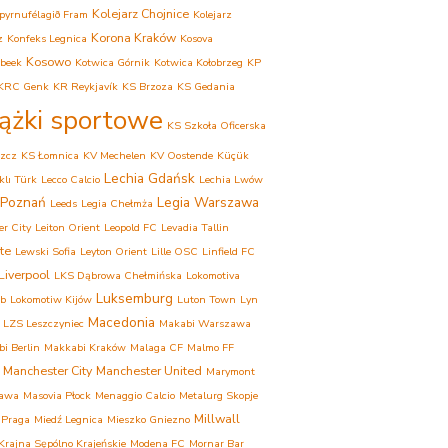
Kolejarz Chojnice
pyrnufélagið Fram
Kolejarz
Korona Kraków
z
Konfeks Legnica
Kosova
Kosowo
beek
Kotwica Górnik
Kotwica Kołobrzeg
KP
KRC Genk
KR Reykjavík
KS Brzoza
KS Gedania
iążki sportowe
KS Szkoła Oficerska
zcz
KS Łomnica
KV Mechelen
KV Oostende
Küçük
Lechia Gdańsk
lı Türk
Lecco Calcio
Lechia Lwów
 Poznań
Legia Warszawa
Leeds
Legia Chełmża
er City
Leiton Orient
Leopold FC
Levadia Tallin
te
Lewski Sofia
Leyton Orient
Lille OSC
Linfield FC
Liverpool
LKS Dąbrowa Chełmińska
Lokomotiva
Luksemburg
eb
Lokomotiw Kijów
Luton Town
Lyn
Macedonia
LZS Leszczyniec
Makabi Warszawa
i Berlin
Makkabi Kraków
Malaga CF
Malmo FF
Manchester City
Manchester United
Marymont
awa
Masovia Płock
Menaggio Calcio
Metalurg Skopje
Millwall
 Praga
Miedź Legnica
Mieszko Gniezno
rajna Sępólno Krajeńskie
Modena FC
Mornar Bar