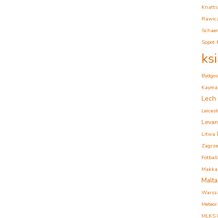
Knatts
Rawic
Schaer
Sopot
ks
Bydgos
Kaymak
Lech
Leicest
Levan
Litwa
Zagrz
Fotball
Makkab
Malta
Warsz
Meteor
MLKS K