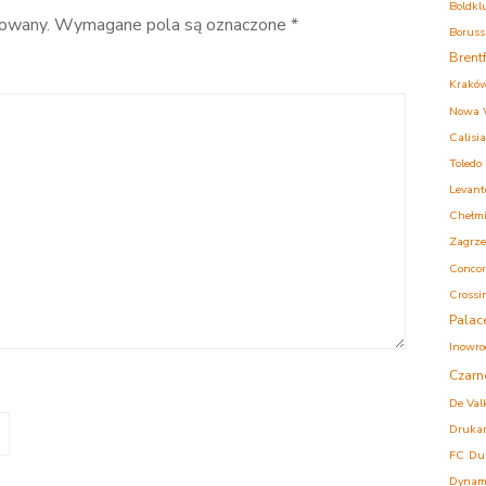
Boldkl
kowany.
Wymagane pola są oznaczone
*
Boruss
Brent
Krakó
Nowa 
Calisia
Toledo
Levant
Chełm
Zagrz
Concor
Crossi
Palac
Inowro
Czarn
De Val
Druka
FC
Du
Dynam