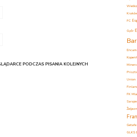
Wielko
Krakó
Es
FC
E
Győr
Bar
Encam
Kopen
GLĄDARCE PODCZAS PISANIA KOLEJNYCH
Minerv
Priszt
Union
Finlan
FK Mla
Saraje
Željezn
Fran
Getafe
GLKS 