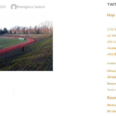
TWI
Author
Remigiusz Jaskot
2020
Moje
1. FC 
AC Mi
AFC A
Amste
AKS Z
Andor
Nikozj
Arse
632
Berga
Turia
Baye
Benbu
BK Hä