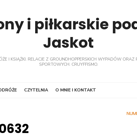
ny i piłkarskie p
Jaskot
ÓŻE I KSIĄŻKI. RELACJE Z GROUNDHOPPERSKICH WYPADÓW ORAZ 
SPORTOWYCH. CRUYFFISMO.
PODRÓŻE
CZYTELNIA
O MNIE I KONTAKT
NUM
0632