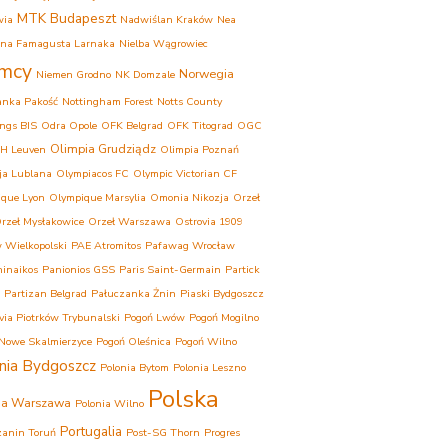
MTK Budapeszt
wia
Nadwiślan Kraków
Nea
ina Famagusta Larnaka
Nielba Wągrowiec
mcy
Norwegia
Niemen Grodno
NK Domzale
anka Pakość
Nottingham Forest
Notts County
ngs BIS
Odra Opole
OFK Belgrad
OFK Titograd
OGC
Olimpia Grudziądz
H Leuven
Olimpia Poznań
ja Lublana
Olympiacos FC
Olympic Victorian CF
que Lyon
Olympique Marsylia
Omonia Nikozja
Orzeł
rzeł Mysłakowice
Orzeł Warszawa
Ostrovia 1909
 Wielkopolski
PAE Atromitos
Pafawag Wrocław
inaikos
Panionios GSS
Paris Saint-Germain
Partick
Partizan Belgrad
Pałuczanka Żnin
Piaski Bydgoszcz
ovia Piotrków Trybunalski
Pogoń Lwów
Pogoń Mogilno
Nowe Skalmierzyce
Pogoń Oleśnica
Pogoń Wilno
nia Bydgoszcz
Polonia Bytom
Polonia Leszno
Polska
ia Warszawa
Polonia Wilno
Portugalia
anin Toruń
Post-SG Thorn
Progres