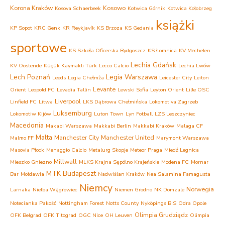
Korona Kraków
Kosowo
Kosova Schaerbeek
Kotwica Górnik
Kotwica Kołobrzeg
książki
KP Sopot
KRC Genk
KR Reykjavík
KS Brzoza
KS Gedania
sportowe
KS Szkoła Oficerska Bydgoszcz
KS Łomnica
KV Mechelen
Lechia Gdańsk
KV Oostende
Küçük Kaymaklı Türk
Lecco Calcio
Lechia Lwów
Lech Poznań
Legia Warszawa
Leeds
Legia Chełmża
Leicester City
Leiton
Levante
Orient
Leopold FC
Levadia Tallin
Lewski Sofia
Leyton Orient
Lille OSC
Liverpool
Linfield FC
Litwa
LKS Dąbrowa Chełmińska
Lokomotiva Zagrzeb
Luksemburg
Lokomotiw Kijów
Luton Town
Lyn Fotball
LZS Leszczyniec
Macedonia
Makabi Warszawa
Makkabi Berlin
Makkabi Kraków
Malaga CF
Malta
Manchester City
Manchester United
Malmo FF
Marymont Warszawa
Masovia Płock
Menaggio Calcio
Metalurg Skopje
Meteor Praga
Miedź Legnica
Millwall
Mieszko Gniezno
MLKS Krajna Sępólno Krajeńskie
Modena FC
Mornar
MTK Budapeszt
Bar
Mołdawia
Nadwiślan Kraków
Nea Salamina Famagusta
Niemcy
Norwegia
Larnaka
Nielba Wągrowiec
Niemen Grodno
NK Domzale
Notecianka Pakość
Nottingham Forest
Notts County
Nyköpings BIS
Odra Opole
Olimpia Grudziądz
OFK Belgrad
OFK Titograd
OGC Nice
OH Leuven
Olimpia