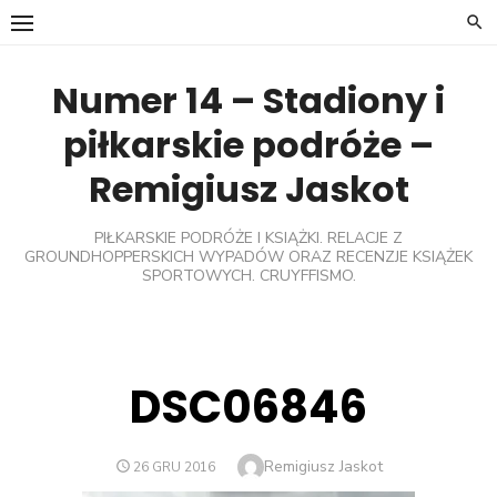
Skip
to
content
Numer 14 – Stadiony i
piłkarskie podróże –
Remigiusz Jaskot
PIŁKARSKIE PODRÓŻE I KSIĄŻKI. RELACJE Z
GROUNDHOPPERSKICH WYPADÓW ORAZ RECENZJE KSIĄŻEK
SPORTOWYCH. CRUYFFISMO.
DSC06846
Author
Remigiusz Jaskot
POSTED
26 GRU 2016
ON