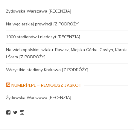
Żydowska Warszawa [RECENZJA]
Na węgierskiej prowincji [Z PODRÓŻY]
1000 stadionów i niedosyt [RECENZJA]
Na wielkopolskim szlaku. Rawicz, Miejska Górka, Gostyn, Kórnik
i Śrem [Z PODRÓŻY]
Wszystkie stadiony Krakowa [Z PODRÓŻY]
NUMER14.PL – REMIGIUSZ JASKOT
Żydowska Warszawa [RECENZJA]
Zobacz
Zobacz
Zobacz
profil
profil
profil
BlogNumer14
R_Jaskot
numer14pl
na
na
na
Facebook
Twitter
Instagram