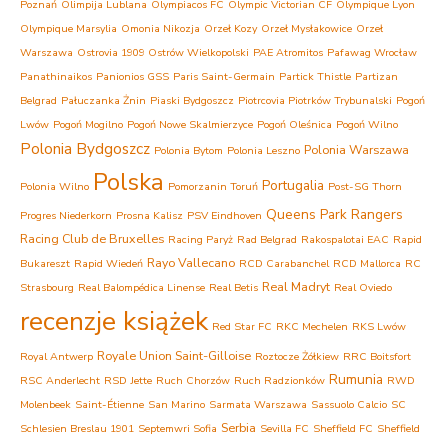
Poznań
Olimpija Lublana
Olympiacos FC
Olympic Victorian CF
Olympique Lyon
Olympique Marsylia
Omonia Nikozja
Orzeł Kozy
Orzeł Mysłakowice
Orzeł
Warszawa
Ostrovia 1909 Ostrów Wielkopolski
PAE Atromitos
Pafawag Wrocław
Panathinaikos
Panionios GSS
Paris Saint-Germain
Partick Thistle
Partizan
Belgrad
Pałuczanka Żnin
Piaski Bydgoszcz
Piotrcovia Piotrków Trybunalski
Pogoń
Lwów
Pogoń Mogilno
Pogoń Nowe Skalmierzyce
Pogoń Oleśnica
Pogoń Wilno
Polonia Bydgoszcz
Polonia Warszawa
Polonia Bytom
Polonia Leszno
Polska
Portugalia
Polonia Wilno
Pomorzanin Toruń
Post-SG Thorn
Queens Park Rangers
Progres Niederkorn
Prosna Kalisz
PSV Eindhoven
Racing Club de Bruxelles
Racing Paryż
Rad Belgrad
Rakospalotai EAC
Rapid
Rayo Vallecano
Bukareszt
Rapid Wiedeń
RCD Carabanchel
RCD Mallorca
RC
Real Madryt
Strasbourg
Real Balompédica Linense
Real Betis
Real Oviedo
recenzje książek
Red Star FC
RKC Mechelen
RKS Lwów
Royale Union Saint-Gilloise
Royal Antwerp
Roztocze Żółkiew
RRC Boitsfort
Rumunia
RSC Anderlecht
RSD Jette
Ruch Chorzów
Ruch Radzionków
RWD
Molenbeek
Saint-Étienne
San Marino
Sarmata Warszawa
Sassuolo Calcio
SC
Serbia
Schlesien Breslau 1901
Septemwri Sofia
Sevilla FC
Sheffield FC
Sheffield