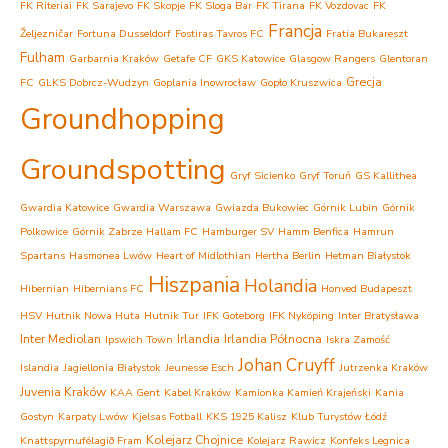
FK Riteriai
FK Sarajevo
FK Skopje
FK Sloga Bar
FK Tirana
FK Vozdovac
FK
Francja
Željezničar
Fortuna Dusseldorf
Fostiras Tavros FC
Fratia Bukareszt
Fulham
Garbarnia Kraków
Getafe CF
GKS Katowice
Glasgow Rangers
Glentoran
Grecja
FC
GLKS Dobrcz-Wudzyn
Goplania Inowrocław
Gopło Kruszwica
Groundhopping
Groundspotting
Gryf Sicienko
Gryf Toruń
GS Kallithea
Gwardia Katowice
Gwardia Warszawa
Gwiazda Bukowiec
Górnik Lubin
Górnik
Polkowice
Górnik Zabrze
Hallam FC
Hamburger SV
Hamm Benfica
Hamrun
Spartans
Hasmonea Lwów
Heart of Midlothian
Hertha Berlin
Hetman Białystok
Hiszpania
Holandia
Hibernian
Hibernians FC
Honved Budapeszt
HSV
Hutnik Nowa Huta
Hutnik Tur
IFK Goteborg
IFK Nyköping
Inter Bratysława
Inter Mediolan
Irlandia
Irlandia Północna
Ipswich Town
Iskra Zamość
Johan Cruyff
Islandia
Jagiellonia Białystok
Jeunesse Esch
Jutrzenka Kraków
Juvenia Kraków
KAA Gent
Kabel Kraków
Kamionka Kamień Krajeński
Kania
Gostyn
Karpaty Lwów
Kjelsas Fotball
KKS 1925 Kalisz
Klub Turystów Łódź
Kolejarz Chojnice
Knattspyrnufélagið Fram
Kolejarz Rawicz
Konfeks Legnica