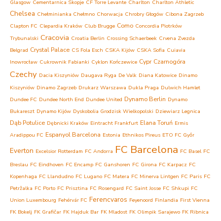
Glasgow
Cementarnica Skopje
CF Torre Levante
Charlton
Charlton Athletic
Chelsea
Chełminianka Chełmno
Chorwacja
Chrobry Głogów
Cibona Zagrzeb
Como
Clapton FC
Clepardia Kraków
Club Brugge
Concordia Piotrków
Cracovia
Trybunalski
Croatia Berlin
Crossing Schaerbeek
Crvena Zvezda
Crystal Palace
Belgrad
CS Fola Esch
CSKA Kijów
CSKA Sofia
Cuiavia
Cypr
Czarnogóra
Inowrocław
Cukrownik Fabianki
Cyklon Kończewice
Czechy
Dacia Kiszyniów
Daugava Ryga
De Valk
Diana Katowice
Dinamo
Kiszyniów
Dinamo Zagrzeb
Drukarz Warszawa
Dukla Praga
Dulwich Hamlet
Dynamo Berlin
Dundee FC
Dundee North End
Dundee United
Dynamo
Bukareszt
Dynamo Kijów
Dyskobolia Grodzisk Wielkopolski
Dziewiarz Legnica
Dąb Potulice
Elana Toruń
Dębnicki Kraków
Eintracht Frankfurt
Ermis
Espanyol Barcelona
Aradippou FC
Estonia
Ethnikos Pireus
ETO FC Győr
FC Barcelona
Everton
Excelsior Rotterdam
FC Andorra
FC Basel
FC
Breslau
FC Eindhoven
FC Encamp
FC Ganshoren
FC Girona
FC Karpacz
FC
Kopenhaga
FC Llandudno
FC Lugano
FC Matera
FC Minerva Lintgen
FC Paris
FC
Petržalka
FC Porto
FC Prisztina
FC Rosengard
FC Saint Josse
FC Shkupi
FC
Ferencvaros
Union Luxembourg
Fehérvár FC
Feyenoord
Finlandia
First Vienna
FK Bokelj
FK Grafičar
FK Hajduk Bar
FK Mladost
FK Olimpik Sarajewo
FK Ribnica