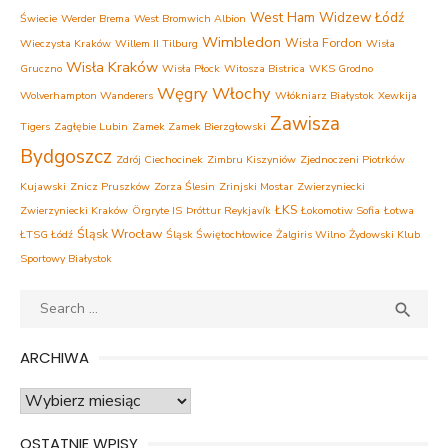
West Ham
Widzew Łódź
Świecie
Werder Brema
West Bromwich Albion
Wimbledon
Wisła Fordon
Wieczysta Kraków
Willem II Tilburg
Wisła
Wisła Kraków
Gruczno
Wisła Płock
Witosza Bistrica
WKS Grodno
Węgry
Włochy
Wolverhampton Wanderers
Włókniarz Białystok
Xewkija
Zawisza
Tigers
Zagłębie Lubin
Zamek Zamek Bierzgłowski
Bydgoszcz
Zdrój Ciechocinek
Zimbru Kiszyniów
Zjednoczeni Piotrków
Kujawski
Znicz Pruszków
Zorza Ślesin
Zrinjski Mostar
Zwierzyniecki
ŁKS
Zwierzyniecki Kraków
Örgryte IS
Þróttur Reykjavík
Łokomotiw Sofia
Łotwa
Śląsk Wrocław
ŁTSG Łódź
Śląsk Świętochłowice
Żalgiris Wilno
Żydowski Klub
Sportowy Białystok
Search
SEA

for:
ARCHIWA
Archiwa
OSTATNIE WPISY