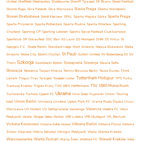
United
Sheffield Wednesday
Shelbourne
Sheriff Tyraspol
SK Brann
Skeid Football
Slavia Praga
Skonto Ryga
Skra Paterek
Skra Warszawa
Sliema Wanderers
Slovan Bratysława
Sparta Praga
Sokół Kleczew
SPAL
Sparta Miejska Górka
Sparta Przysiersk
Sparta Rotterdam
Sparta Rudna
Sparta Wrocław
Sporting
Charleroi
Sporting CP
Sporting Lokeren
Sportis Social Football Club Łochowo
Sportklub
SR Donaufeld
SSC Bari
SS Lazio
SS Monopoli 1966
SS Virtus
St.
George's F.C.
Stade Reims
Standard Liege
Start Gniezno
Steaua Bukareszt
Stella
St Pauli
Gniezno
Stoke City
Stomil Olsztyn
Sutton United
SV Babelsberg 03
SV
Szkocja
Szwajcaria
Szwecja
Thorn
Szombierki Bytom
Sławia Sofia
Słowacja
Słowenia
Tarpan Mrocza
Tennis Borussia Berlin
Teuta Durres
Third
Tottenham Hotspur
Lanark
Tiligul-Tiras Tyraspol
Torpedo Lwów
TPS Turku
TSV 1860 Monachium
Tramwaj Kraków
Triglav Kranj
TSG 1899 Hoffenheim
Ukraina
Tucholanka Tuchola
Ujpest FC
Unia Solec Kujawski
Union-Touring
Union Berlin
Łódź
Unislavia Unisław
Upton Park FC
Urania Ruda Śląska
Ursus
Valencia
Warszawa
US Hostert
US Settignanese
Valarenga
Valetta FC
Valur
Reykjavík
Vardar Skopje
Velez Mostar
VfB Lubeka
VfB Stuttgart
VfL Bochum
Victoria Koronowo
Viktoria Berlin
Victoria Kołaczkowo
Viktoria Pilzno
Viktoria
Zizkov
Villarreal
Vitoria Setubal
Víkingur Reykjavík
Walia
Wanda Kraków
Warszawianka
Warta Poznań
Wawel Kraków
Warta Śrem
Watford FC
Wda