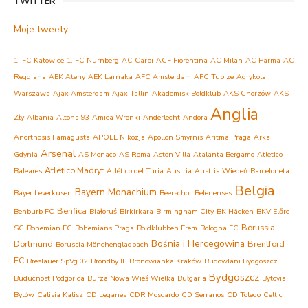
TWITTER
Moje tweety
1. FC Katowice
1. FC Nürnberg
AC Carpi
ACF Fiorentina
AC Milan
AC Parma
AC
Reggiana
AEK Ateny
AEK Larnaka
AFC Amsterdam
AFC Tubize
Agrykola
Warszawa
Ajax Amsterdam
Ajax Tallin
Akademisk Boldklub
AKS Chorzów
AKS
Anglia
Zły
Albania
Altona 93
Amica Wronki
Anderlecht
Andora
Anorthosis Famagusta
APOEL Nikozja
Apollon Smyrnis
Aritma Praga
Arka
Arsenal
Gdynia
AS Monaco
AS Roma
Aston Villa
Atalanta Bergamo
Atletico
Atletico Madryt
Baleares
Atlético del Turia
Austria
Austria Wiedeń
Barceloneta
Belgia
Bayern Monachium
Bayer Leverkusen
Beerschot
Belenenses
Benfica
Benburb FC
Białoruś
Birkirkara
Birmingham City
BK Häcken
BKV Előre
Borussia
SC
Bohemian FC
Bohemians Praga
Boldklubben Frem
Bologna FC
Bośnia i Hercegowina
Dortmund
Brentford
Borussia Mönchengladbach
FC
Breslauer SpVg 02
Brondby IF
Bronowianka Kraków
Budowlani Bydgoszcz
Bydgoszcz
Buducnost Podgorica
Burza Nowa Wieś Wielka
Bułgaria
Bytovia
Bytów
Calisia Kalisz
CD Leganes
CDR Moscardo
CD Serranos
CD Toledo
Celtic