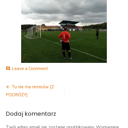
on
Leave a Comment
comment
DSC06846
Nawigacja
Tu nie ma remisów [Z
wpisu
PODRÓŻY]
Dodaj komentarz
Twój adres email nie zostanie opublikowany.
Wymagane