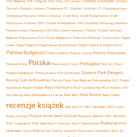
Olimpia Grudziądz
OFK Belgrad
OFK Titograd
OGC Nice
OH Leuven
Olimpia
Poznań
Olimpija Lublana
Olympiacos FC
Olympic Victorian CF
Olympique Lyon
Olympique Marsylia
Omonia Nikozja
Orzeł Kozy
Orzeł Mysłakowice
Orzeł
Warszawa
Ostrovia 1909 Ostrów Wielkopolski
PAE Atromitos
Pafawag Wrocław
Panathinaikos
Panionios GSS
Paris Saint-Germain
Partick Thistle
Partizan
Belgrad
Pałuczanka Żnin
Piaski Bydgoszcz
Piotrcovia Piotrków Trybunalski
Pogoń
Lwów
Pogoń Mogilno
Pogoń Nowe Skalmierzyce
Pogoń Oleśnica
Pogoń Wilno
Polonia Bydgoszcz
Polonia Warszawa
Polonia Bytom
Polonia Leszno
Polska
Portugalia
Polonia Wilno
Pomorzanin Toruń
Post-SG Thorn
Queens Park Rangers
Progres Niederkorn
Prosna Kalisz
PSV Eindhoven
Racing Club de Bruxelles
Racing Paryż
Rad Belgrad
Rakospalotai EAC
Rapid
Rayo Vallecano
Bukareszt
Rapid Wiedeń
RCD Carabanchel
RCD Mallorca
RC
Real Madryt
Strasbourg
Real Balompédica Linense
Real Betis
Real Oviedo
recenzje książek
Red Star FC
RKC Mechelen
RKS Lwów
Royale Union Saint-Gilloise
Royal Antwerp
Roztocze Żółkiew
RRC Boitsfort
Rumunia
RSC Anderlecht
RSD Jette
Ruch Chorzów
Ruch Radzionków
RWD
Molenbeek
Saint-Étienne
San Marino
Sarmata Warszawa
Sassuolo Calcio
SC