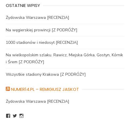
OSTATNIE WPISY
Żydowska Warszawa [RECENZJA]
Na węgierskiej prowincji [Z PODRÓŻY]
1000 stadionów i niedosyt [RECENZJA]
Na wielkopolskim szlaku. Rawicz, Miejska Górka, Gostyn, Kórnik
i Śrem [Z PODRÓŻY]
Wszystkie stadiony Krakowa [Z PODRÓŻY]
NUMER14.PL – REMIGIUSZ JASKOT
Żydowska Warszawa [RECENZJA]
Zobacz
Zobacz
Zobacz
profil
profil
profil
BlogNumer14
R_Jaskot
numer14pl
na
na
na