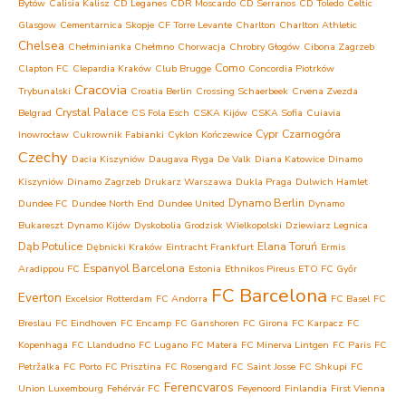
Bytów
Calisia Kalisz
CD Leganes
CDR Moscardo
CD Serranos
CD Toledo
Celtic
Glasgow
Cementarnica Skopje
CF Torre Levante
Charlton
Charlton Athletic
Chelsea
Chełminianka Chełmno
Chorwacja
Chrobry Głogów
Cibona Zagrzeb
Como
Clapton FC
Clepardia Kraków
Club Brugge
Concordia Piotrków
Cracovia
Trybunalski
Croatia Berlin
Crossing Schaerbeek
Crvena Zvezda
Crystal Palace
Belgrad
CS Fola Esch
CSKA Kijów
CSKA Sofia
Cuiavia
Cypr
Czarnogóra
Inowrocław
Cukrownik Fabianki
Cyklon Kończewice
Czechy
Dacia Kiszyniów
Daugava Ryga
De Valk
Diana Katowice
Dinamo
Kiszyniów
Dinamo Zagrzeb
Drukarz Warszawa
Dukla Praga
Dulwich Hamlet
Dynamo Berlin
Dundee FC
Dundee North End
Dundee United
Dynamo
Bukareszt
Dynamo Kijów
Dyskobolia Grodzisk Wielkopolski
Dziewiarz Legnica
Dąb Potulice
Elana Toruń
Dębnicki Kraków
Eintracht Frankfurt
Ermis
Espanyol Barcelona
Aradippou FC
Estonia
Ethnikos Pireus
ETO FC Győr
FC Barcelona
Everton
Excelsior Rotterdam
FC Andorra
FC Basel
FC
Breslau
FC Eindhoven
FC Encamp
FC Ganshoren
FC Girona
FC Karpacz
FC
Kopenhaga
FC Llandudno
FC Lugano
FC Matera
FC Minerva Lintgen
FC Paris
FC
Petržalka
FC Porto
FC Prisztina
FC Rosengard
FC Saint Josse
FC Shkupi
FC
Ferencvaros
Union Luxembourg
Fehérvár FC
Feyenoord
Finlandia
First Vienna