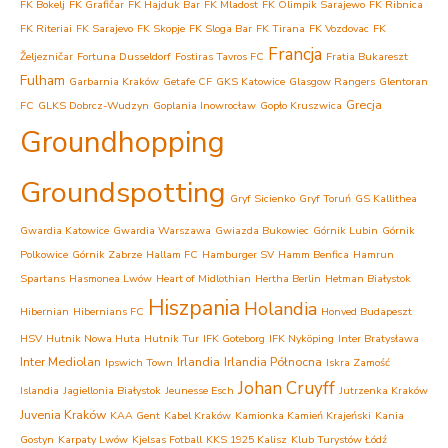
FK Bokelj
FK Grafičar
FK Hajduk Bar
FK Mladost
FK Olimpik Sarajewo
FK Ribnica
FK Riteriai
FK Sarajevo
FK Skopje
FK Sloga Bar
FK Tirana
FK Vozdovac
FK
Francja
Željezničar
Fortuna Dusseldorf
Fostiras Tavros FC
Fratia Bukareszt
Fulham
Garbarnia Kraków
Getafe CF
GKS Katowice
Glasgow Rangers
Glentoran
Grecja
FC
GLKS Dobrcz-Wudzyn
Goplania Inowrocław
Gopło Kruszwica
Groundhopping
Groundspotting
Gryf Sicienko
Gryf Toruń
GS Kallithea
Gwardia Katowice
Gwardia Warszawa
Gwiazda Bukowiec
Górnik Lubin
Górnik
Polkowice
Górnik Zabrze
Hallam FC
Hamburger SV
Hamm Benfica
Hamrun
Spartans
Hasmonea Lwów
Heart of Midlothian
Hertha Berlin
Hetman Białystok
Hiszpania
Holandia
Hibernian
Hibernians FC
Honved Budapeszt
HSV
Hutnik Nowa Huta
Hutnik Tur
IFK Goteborg
IFK Nyköping
Inter Bratysława
Inter Mediolan
Irlandia
Irlandia Północna
Ipswich Town
Iskra Zamość
Johan Cruyff
Islandia
Jagiellonia Białystok
Jeunesse Esch
Jutrzenka Kraków
Juvenia Kraków
KAA Gent
Kabel Kraków
Kamionka Kamień Krajeński
Kania
Gostyn
Karpaty Lwów
Kjelsas Fotball
KKS 1925 Kalisz
Klub Turystów Łódź