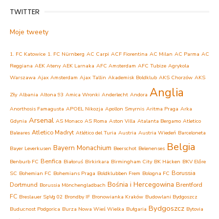
TWITTER
Moje tweety
1. FC Katowice
1. FC Nürnberg
AC Carpi
ACF Fiorentina
AC Milan
AC Parma
AC
Reggiana
AEK Ateny
AEK Larnaka
AFC Amsterdam
AFC Tubize
Agrykola
Warszawa
Ajax Amsterdam
Ajax Tallin
Akademisk Boldklub
AKS Chorzów
AKS
Anglia
Zły
Albania
Altona 93
Amica Wronki
Anderlecht
Andora
Anorthosis Famagusta
APOEL Nikozja
Apollon Smyrnis
Aritma Praga
Arka
Arsenal
Gdynia
AS Monaco
AS Roma
Aston Villa
Atalanta Bergamo
Atletico
Atletico Madryt
Baleares
Atlético del Turia
Austria
Austria Wiedeń
Barceloneta
Belgia
Bayern Monachium
Bayer Leverkusen
Beerschot
Belenenses
Benfica
Benburb FC
Białoruś
Birkirkara
Birmingham City
BK Häcken
BKV Előre
Borussia
SC
Bohemian FC
Bohemians Praga
Boldklubben Frem
Bologna FC
Bośnia i Hercegowina
Dortmund
Brentford
Borussia Mönchengladbach
FC
Breslauer SpVg 02
Brondby IF
Bronowianka Kraków
Budowlani Bydgoszcz
Bydgoszcz
Buducnost Podgorica
Burza Nowa Wieś Wielka
Bułgaria
Bytovia