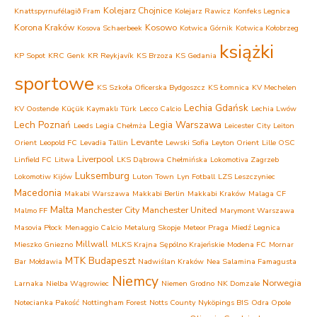
Kolejarz Chojnice
Knattspyrnufélagið Fram
Kolejarz Rawicz
Konfeks Legnica
Korona Kraków
Kosowo
Kosova Schaerbeek
Kotwica Górnik
Kotwica Kołobrzeg
książki
KP Sopot
KRC Genk
KR Reykjavík
KS Brzoza
KS Gedania
sportowe
KS Szkoła Oficerska Bydgoszcz
KS Łomnica
KV Mechelen
Lechia Gdańsk
KV Oostende
Küçük Kaymaklı Türk
Lecco Calcio
Lechia Lwów
Lech Poznań
Legia Warszawa
Leeds
Legia Chełmża
Leicester City
Leiton
Levante
Orient
Leopold FC
Levadia Tallin
Lewski Sofia
Leyton Orient
Lille OSC
Liverpool
Linfield FC
Litwa
LKS Dąbrowa Chełmińska
Lokomotiva Zagrzeb
Luksemburg
Lokomotiw Kijów
Luton Town
Lyn Fotball
LZS Leszczyniec
Macedonia
Makabi Warszawa
Makkabi Berlin
Makkabi Kraków
Malaga CF
Malta
Manchester City
Manchester United
Malmo FF
Marymont Warszawa
Masovia Płock
Menaggio Calcio
Metalurg Skopje
Meteor Praga
Miedź Legnica
Millwall
Mieszko Gniezno
MLKS Krajna Sępólno Krajeńskie
Modena FC
Mornar
MTK Budapeszt
Bar
Mołdawia
Nadwiślan Kraków
Nea Salamina Famagusta
Niemcy
Norwegia
Larnaka
Nielba Wągrowiec
Niemen Grodno
NK Domzale
Notecianka Pakość
Nottingham Forest
Notts County
Nyköpings BIS
Odra Opole