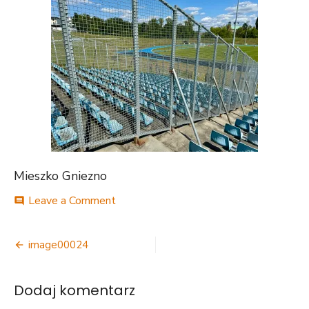
Mieszko Gniezno
on
Leave a Comment
comment
image00024
Nawigacja
image00024
wpisu
Dodaj komentarz