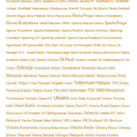
Serbia
Schlesien Breslau 1901
Septemwri Sofia
Sevilla FC
Sheffield FC
Sheffield
United
Sheffield Wednesday
Shelbourne
Sheriff Tyraspol
SK Brann
Skeid Football
Slavia Praga
Skonto Ryga
Skra Paterek
Skra Warszawa
Sliema Wanderers
Slovan Bratysława
Sparta Praga
Sokół Kleczew
SPAL
Sparta Miejska Górka
Sparta Przysiersk
Sparta Rotterdam
Sparta Rudna
Sparta Wrocław
Sporting
Charleroi
Sporting CP
Sporting Lokeren
Sportis Social Football Club Łochowo
Sportklub
SR Donaufeld
SSC Bari
SS Lazio
SS Monopoli 1966
SS Virtus
St.
George's F.C.
Stade Reims
Standard Liege
Start Gniezno
Steaua Bukareszt
Stella
St Pauli
Gniezno
Stoke City
Stomil Olsztyn
Sutton United
SV Babelsberg 03
SV
Szkocja
Szwajcaria
Szwecja
Thorn
Szombierki Bytom
Sławia Sofia
Słowacja
Słowenia
Tarpan Mrocza
Tennis Borussia Berlin
Teuta Durres
Third
Tottenham Hotspur
Lanark
Tiligul-Tiras Tyraspol
Torpedo Lwów
TPS Turku
TSV 1860 Monachium
Tramwaj Kraków
Triglav Kranj
TSG 1899 Hoffenheim
Ukraina
Tucholanka Tuchola
Ujpest FC
Unia Solec Kujawski
Union-Touring
Union Berlin
Łódź
Unislavia Unisław
Upton Park FC
Urania Ruda Śląska
Ursus
Valencia
Warszawa
US Hostert
US Settignanese
Valarenga
Valetta FC
Valur
Reykjavík
Vardar Skopje
Velez Mostar
VfB Lubeka
VfB Stuttgart
VfL Bochum
Victoria Koronowo
Viktoria Berlin
Victoria Kołaczkowo
Viktoria Pilzno
Viktoria
Zizkov
Villarreal
Vitoria Setubal
Víkingur Reykjavík
Walia
Wanda Kraków