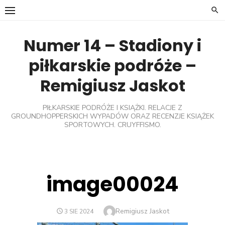
Skip
to
content
Numer 14 – Stadiony i
piłkarskie podróże –
Remigiusz Jaskot
PIŁKARSKIE PODRÓŻE I KSIĄŻKI. RELACJE Z
GROUNDHOPPERSKICH WYPADÓW ORAZ RECENZJE KSIĄŻEK
SPORTOWYCH. CRUYFFISMO.
image00024
Author
Remigiusz Jaskot
POSTED
3 SIE 2024
ON