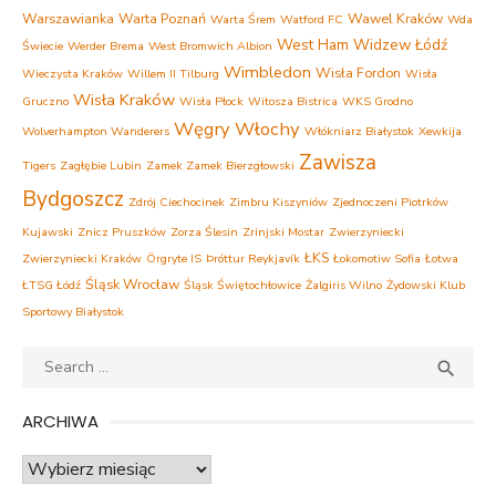
Warszawianka
Warta Poznań
Wawel Kraków
Warta Śrem
Watford FC
Wda
West Ham
Widzew Łódź
Świecie
Werder Brema
West Bromwich Albion
Wimbledon
Wisła Fordon
Wieczysta Kraków
Willem II Tilburg
Wisła
Wisła Kraków
Gruczno
Wisła Płock
Witosza Bistrica
WKS Grodno
Węgry
Włochy
Wolverhampton Wanderers
Włókniarz Białystok
Xewkija
Zawisza
Tigers
Zagłębie Lubin
Zamek Zamek Bierzgłowski
Bydgoszcz
Zdrój Ciechocinek
Zimbru Kiszyniów
Zjednoczeni Piotrków
Kujawski
Znicz Pruszków
Zorza Ślesin
Zrinjski Mostar
Zwierzyniecki
ŁKS
Zwierzyniecki Kraków
Örgryte IS
Þróttur Reykjavík
Łokomotiw Sofia
Łotwa
Śląsk Wrocław
ŁTSG Łódź
Śląsk Świętochłowice
Żalgiris Wilno
Żydowski Klub
Sportowy Białystok
Search
SEA

for:
ARCHIWA
Archiwa