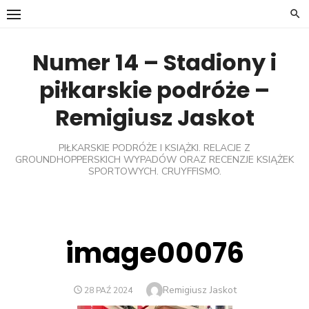
Skip
to
content
Numer 14 – Stadiony i
piłkarskie podróże –
Remigiusz Jaskot
PIŁKARSKIE PODRÓŻE I KSIĄŻKI. RELACJE Z
GROUNDHOPPERSKICH WYPADÓW ORAZ RECENZJE KSIĄŻEK
SPORTOWYCH. CRUYFFISMO.
image00076
Author
Remigiusz Jaskot
POSTED
28 PAŹ 2024
ON