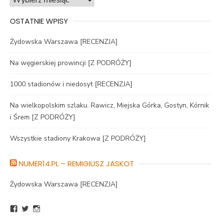
OSTATNIE WPISY
Żydowska Warszawa [RECENZJA]
Na węgierskiej prowincji [Z PODRÓŻY]
1000 stadionów i niedosyt [RECENZJA]
Na wielkopolskim szlaku. Rawicz, Miejska Górka, Gostyn, Kórnik
i Śrem [Z PODRÓŻY]
Wszystkie stadiony Krakowa [Z PODRÓŻY]
NUMER14.PL – REMIGIUSZ JASKOT
Żydowska Warszawa [RECENZJA]
Zobacz
Zobacz
Zobacz
profil
profil
profil