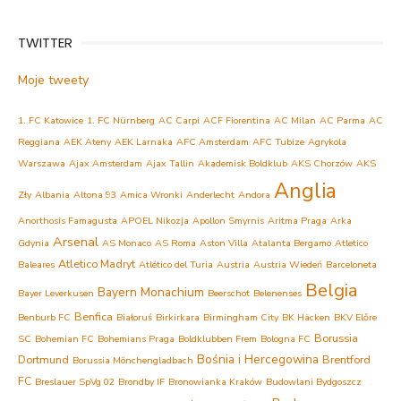
TWITTER
Moje tweety
1. FC Katowice
1. FC Nürnberg
AC Carpi
ACF Fiorentina
AC Milan
AC Parma
AC
Reggiana
AEK Ateny
AEK Larnaka
AFC Amsterdam
AFC Tubize
Agrykola
Warszawa
Ajax Amsterdam
Ajax Tallin
Akademisk Boldklub
AKS Chorzów
AKS
Anglia
Zły
Albania
Altona 93
Amica Wronki
Anderlecht
Andora
Anorthosis Famagusta
APOEL Nikozja
Apollon Smyrnis
Aritma Praga
Arka
Arsenal
Gdynia
AS Monaco
AS Roma
Aston Villa
Atalanta Bergamo
Atletico
Atletico Madryt
Baleares
Atlético del Turia
Austria
Austria Wiedeń
Barceloneta
Belgia
Bayern Monachium
Bayer Leverkusen
Beerschot
Belenenses
Benfica
Benburb FC
Białoruś
Birkirkara
Birmingham City
BK Häcken
BKV Előre
Borussia
SC
Bohemian FC
Bohemians Praga
Boldklubben Frem
Bologna FC
Bośnia i Hercegowina
Dortmund
Brentford
Borussia Mönchengladbach
FC
Breslauer SpVg 02
Brondby IF
Bronowianka Kraków
Budowlani Bydgoszcz