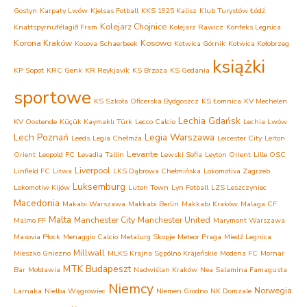
Gostyn
Karpaty Lwów
Kjelsas Fotball
KKS 1925 Kalisz
Klub Turystów Łódź
Kolejarz Chojnice
Knattspyrnufélagið Fram
Kolejarz Rawicz
Konfeks Legnica
Korona Kraków
Kosowo
Kosova Schaerbeek
Kotwica Górnik
Kotwica Kołobrzeg
książki
KP Sopot
KRC Genk
KR Reykjavík
KS Brzoza
KS Gedania
sportowe
KS Szkoła Oficerska Bydgoszcz
KS Łomnica
KV Mechelen
Lechia Gdańsk
KV Oostende
Küçük Kaymaklı Türk
Lecco Calcio
Lechia Lwów
Lech Poznań
Legia Warszawa
Leeds
Legia Chełmża
Leicester City
Leiton
Levante
Orient
Leopold FC
Levadia Tallin
Lewski Sofia
Leyton Orient
Lille OSC
Liverpool
Linfield FC
Litwa
LKS Dąbrowa Chełmińska
Lokomotiva Zagrzeb
Luksemburg
Lokomotiw Kijów
Luton Town
Lyn Fotball
LZS Leszczyniec
Macedonia
Makabi Warszawa
Makkabi Berlin
Makkabi Kraków
Malaga CF
Malta
Manchester City
Manchester United
Malmo FF
Marymont Warszawa
Masovia Płock
Menaggio Calcio
Metalurg Skopje
Meteor Praga
Miedź Legnica
Millwall
Mieszko Gniezno
MLKS Krajna Sępólno Krajeńskie
Modena FC
Mornar
MTK Budapeszt
Bar
Mołdawia
Nadwiślan Kraków
Nea Salamina Famagusta
Niemcy
Norwegia
Larnaka
Nielba Wągrowiec
Niemen Grodno
NK Domzale