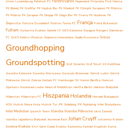
Ferencvaros
Union Luxembourg
Fehérvár FC
Feyenoord
Finlandia
First Vienna
FK Bokelj
FK Grafičar
FK Hajduk Bar
FK Mladost
FK Olimpik Sarajewo
FK Ribnica
FK Riteriai
FK Sarajevo
FK Skopje
FK Sloga Bar
FK Tirana
FK Vozdovac
FK
Francja
Željezničar
Fortuna Dusseldorf
Fostiras Tavros FC
Fratia Bukareszt
Fulham
Garbarnia Kraków
Getafe CF
GKS Katowice
Glasgow Rangers
Glentoran
Grecja
FC
GLKS Dobrcz-Wudzyn
Goplania Inowrocław
Gopło Kruszwica
Groundhopping
Groundspotting
Gryf Sicienko
Gryf Toruń
GS Kallithea
Gwardia Katowice
Gwardia Warszawa
Gwiazda Bukowiec
Górnik Lubin
Górnik
Polkowice
Górnik Zabrze
Hallam FC
Hamburger SV
Hamm Benfica
Hamrun
Spartans
Hasmonea Lwów
Heart of Midlothian
Hertha Berlin
Hetman Białystok
Hiszpania
Holandia
Hibernian
Hibernians FC
Honved Budapeszt
HSV
Hutnik Nowa Huta
Hutnik Tur
IFK Goteborg
IFK Nyköping
Inter Bratysława
Inter Mediolan
Irlandia
Irlandia Północna
Ipswich Town
Iskra Zamość
Johan Cruyff
Islandia
Jagiellonia Białystok
Jeunesse Esch
Jutrzenka Kraków
Juvenia Kraków
KAA Gent
Kabel Kraków
Kamionka Kamień Krajeński
Kania