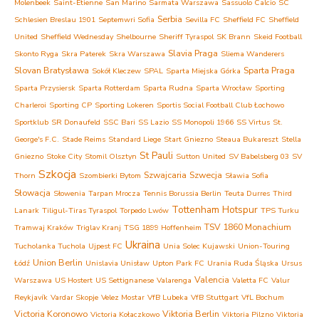
Molenbeek
Saint-Étienne
San Marino
Sarmata Warszawa
Sassuolo Calcio
SC
Serbia
Schlesien Breslau 1901
Septemwri Sofia
Sevilla FC
Sheffield FC
Sheffield
United
Sheffield Wednesday
Shelbourne
Sheriff Tyraspol
SK Brann
Skeid Football
Slavia Praga
Skonto Ryga
Skra Paterek
Skra Warszawa
Sliema Wanderers
Slovan Bratysława
Sparta Praga
Sokół Kleczew
SPAL
Sparta Miejska Górka
Sparta Przysiersk
Sparta Rotterdam
Sparta Rudna
Sparta Wrocław
Sporting
Charleroi
Sporting CP
Sporting Lokeren
Sportis Social Football Club Łochowo
Sportklub
SR Donaufeld
SSC Bari
SS Lazio
SS Monopoli 1966
SS Virtus
St.
George's F.C.
Stade Reims
Standard Liege
Start Gniezno
Steaua Bukareszt
Stella
St Pauli
Gniezno
Stoke City
Stomil Olsztyn
Sutton United
SV Babelsberg 03
SV
Szkocja
Szwajcaria
Szwecja
Thorn
Szombierki Bytom
Sławia Sofia
Słowacja
Słowenia
Tarpan Mrocza
Tennis Borussia Berlin
Teuta Durres
Third
Tottenham Hotspur
Lanark
Tiligul-Tiras Tyraspol
Torpedo Lwów
TPS Turku
TSV 1860 Monachium
Tramwaj Kraków
Triglav Kranj
TSG 1899 Hoffenheim
Ukraina
Tucholanka Tuchola
Ujpest FC
Unia Solec Kujawski
Union-Touring
Union Berlin
Łódź
Unislavia Unisław
Upton Park FC
Urania Ruda Śląska
Ursus
Valencia
Warszawa
US Hostert
US Settignanese
Valarenga
Valetta FC
Valur
Reykjavík
Vardar Skopje
Velez Mostar
VfB Lubeka
VfB Stuttgart
VfL Bochum
Victoria Koronowo
Viktoria Berlin
Victoria Kołaczkowo
Viktoria Pilzno
Viktoria