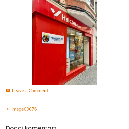
on
Leave a Comment
comment
image00076
Nawigacja
image00076
wpisu
Dodaj komentarz