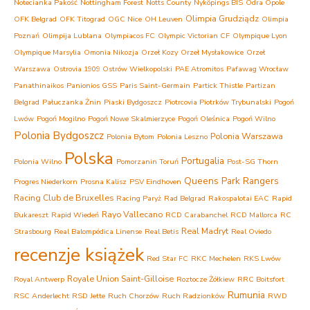
Notecianka Pakość
Nottingham Forest
Notts County
Nyköpings BIS
Odra Opole
Olimpia Grudziądz
OFK Belgrad
OFK Titograd
OGC Nice
OH Leuven
Olimpia
Poznań
Olimpija Lublana
Olympiacos FC
Olympic Victorian CF
Olympique Lyon
Olympique Marsylia
Omonia Nikozja
Orzeł Kozy
Orzeł Mysłakowice
Orzeł
Warszawa
Ostrovia 1909 Ostrów Wielkopolski
PAE Atromitos
Pafawag Wrocław
Panathinaikos
Panionios GSS
Paris Saint-Germain
Partick Thistle
Partizan
Belgrad
Pałuczanka Żnin
Piaski Bydgoszcz
Piotrcovia Piotrków Trybunalski
Pogoń
Lwów
Pogoń Mogilno
Pogoń Nowe Skalmierzyce
Pogoń Oleśnica
Pogoń Wilno
Polonia Bydgoszcz
Polonia Warszawa
Polonia Bytom
Polonia Leszno
Polska
Portugalia
Polonia Wilno
Pomorzanin Toruń
Post-SG Thorn
Queens Park Rangers
Progres Niederkorn
Prosna Kalisz
PSV Eindhoven
Racing Club de Bruxelles
Racing Paryż
Rad Belgrad
Rakospalotai EAC
Rapid
Rayo Vallecano
Bukareszt
Rapid Wiedeń
RCD Carabanchel
RCD Mallorca
RC
Real Madryt
Strasbourg
Real Balompédica Linense
Real Betis
Real Oviedo
recenzje książek
Red Star FC
RKC Mechelen
RKS Lwów
Royale Union Saint-Gilloise
Royal Antwerp
Roztocze Żółkiew
RRC Boitsfort
Rumunia
RSC Anderlecht
RSD Jette
Ruch Chorzów
Ruch Radzionków
RWD