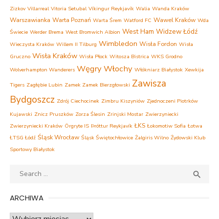
Zizkov
Villarreal
Vitoria Setubal
Víkingur Reykjavík
Walia
Wanda Kraków
Warszawianka
Warta Poznań
Wawel Kraków
Warta Śrem
Watford FC
Wda
West Ham
Widzew Łódź
Świecie
Werder Brema
West Bromwich Albion
Wimbledon
Wisła Fordon
Wieczysta Kraków
Willem II Tilburg
Wisła
Wisła Kraków
Gruczno
Wisła Płock
Witosza Bistrica
WKS Grodno
Węgry
Włochy
Wolverhampton Wanderers
Włókniarz Białystok
Xewkija
Zawisza
Tigers
Zagłębie Lubin
Zamek Zamek Bierzgłowski
Bydgoszcz
Zdrój Ciechocinek
Zimbru Kiszyniów
Zjednoczeni Piotrków
Kujawski
Znicz Pruszków
Zorza Ślesin
Zrinjski Mostar
Zwierzyniecki
ŁKS
Zwierzyniecki Kraków
Örgryte IS
Þróttur Reykjavík
Łokomotiw Sofia
Łotwa
Śląsk Wrocław
ŁTSG Łódź
Śląsk Świętochłowice
Żalgiris Wilno
Żydowski Klub
Sportowy Białystok
Search
SEA

for:
ARCHIWA
Archiwa