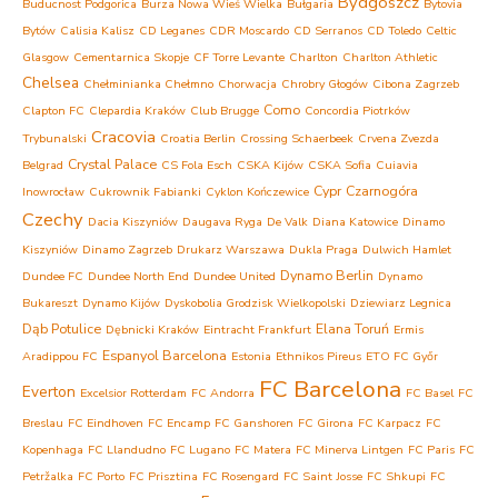
Bydgoszcz
Buducnost Podgorica
Burza Nowa Wieś Wielka
Bułgaria
Bytovia
Bytów
Calisia Kalisz
CD Leganes
CDR Moscardo
CD Serranos
CD Toledo
Celtic
Glasgow
Cementarnica Skopje
CF Torre Levante
Charlton
Charlton Athletic
Chelsea
Chełminianka Chełmno
Chorwacja
Chrobry Głogów
Cibona Zagrzeb
Como
Clapton FC
Clepardia Kraków
Club Brugge
Concordia Piotrków
Cracovia
Trybunalski
Croatia Berlin
Crossing Schaerbeek
Crvena Zvezda
Crystal Palace
Belgrad
CS Fola Esch
CSKA Kijów
CSKA Sofia
Cuiavia
Cypr
Czarnogóra
Inowrocław
Cukrownik Fabianki
Cyklon Kończewice
Czechy
Dacia Kiszyniów
Daugava Ryga
De Valk
Diana Katowice
Dinamo
Kiszyniów
Dinamo Zagrzeb
Drukarz Warszawa
Dukla Praga
Dulwich Hamlet
Dynamo Berlin
Dundee FC
Dundee North End
Dundee United
Dynamo
Bukareszt
Dynamo Kijów
Dyskobolia Grodzisk Wielkopolski
Dziewiarz Legnica
Dąb Potulice
Elana Toruń
Dębnicki Kraków
Eintracht Frankfurt
Ermis
Espanyol Barcelona
Aradippou FC
Estonia
Ethnikos Pireus
ETO FC Győr
FC Barcelona
Everton
Excelsior Rotterdam
FC Andorra
FC Basel
FC
Breslau
FC Eindhoven
FC Encamp
FC Ganshoren
FC Girona
FC Karpacz
FC
Kopenhaga
FC Llandudno
FC Lugano
FC Matera
FC Minerva Lintgen
FC Paris
FC
Petržalka
FC Porto
FC Prisztina
FC Rosengard
FC Saint Josse
FC Shkupi
FC