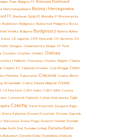
Borussia Dortmund
ubben Frem
Bologna FC
Bośnia i Hercegowina
ia Mönchengladbach
ford FC
Breslauer SpVg 02
Brondby IF
Bronowianka
w
Budowlani Bydgoszcz
Buducnost Podgorica
Burza
Bydgoszcz
Wieś Wielka
Bułgaria
Bytovia Bytów
 Kalisz
CD Leganes
CDR Moscardo
CD Serranos
CD
Celtic Glasgow
Cementarnica Skopje
CF Torre
Chelsea
e
Charlton
Charlton Athletic
inianka Chełmno
Chorwacja
Chrobry Głogów
Cibona
Como
eb
Clapton FC
Clepardia Kraków
Club Brugge
Cracovia
dia Piotrków Trybunalski
Croatia Berlin
Crystal
ng Schaerbeek
Crvena Zvezda Belgrad
e
CS Fola Esch
CSKA Kijów
CSKA Sofia
Cuiavia
Cypr
cław
Cukrownik Fabianki
Cyklon Kończewice
Czechy
ogóra
Dacia Kiszyniów
Daugava Ryga
k
Diana Katowice
Dinamo Kiszyniów
Dinamo Zagrzeb
rz Warszawa
Dukla Praga
Dulwich Hamlet
Dundee
Dynamo Berlin
ndee North End
Dundee United
o Bukareszt
Dynamo Kijów
Dyskobolia Grodzisk