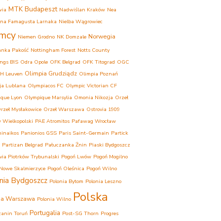
MTK Budapeszt
wia
Nadwiślan Kraków
Nea
ina Famagusta Larnaka
Nielba Wągrowiec
mcy
Norwegia
Niemen Grodno
NK Domzale
anka Pakość
Nottingham Forest
Notts County
ngs BIS
Odra Opole
OFK Belgrad
OFK Titograd
OGC
Olimpia Grudziądz
H Leuven
Olimpia Poznań
ja Lublana
Olympiacos FC
Olympic Victorian CF
que Lyon
Olympique Marsylia
Omonia Nikozja
Orzeł
rzeł Mysłakowice
Orzeł Warszawa
Ostrovia 1909
 Wielkopolski
PAE Atromitos
Pafawag Wrocław
inaikos
Panionios GSS
Paris Saint-Germain
Partick
Partizan Belgrad
Pałuczanka Żnin
Piaski Bydgoszcz
ovia Piotrków Trybunalski
Pogoń Lwów
Pogoń Mogilno
Nowe Skalmierzyce
Pogoń Oleśnica
Pogoń Wilno
nia Bydgoszcz
Polonia Bytom
Polonia Leszno
Polska
ia Warszawa
Polonia Wilno
Portugalia
anin Toruń
Post-SG Thorn
Progres