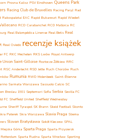
Queens Park
korn
Prosna Kalisz
PSV Eindhoven
ers
Racing Club de Bruxelles
Racing Paryż
Rad
d
Rakospalotai EAC
Rapid Bukareszt
Rapid Wiedeń
Vallecano
RCD Carabanchel
RCD Mallorca
RC
Real
ourg
Real Balompédica Linense
Real Betis
recenzje książek
t
Real Oviedo
ar FC
RKC Mechelen
RKS Lwów
Royal Antwerp
e Union Saint-Gilloise
Roztocze Żółkiew
RRC
rt
RSC Anderlecht
RSD Jette
Ruch Chorzów
Ruch
Rumunia
onków
RWD Molenbeek
Saint-Étienne
arino
Sarmata Warszawa
Sassuolo Calcio
SC
Serbia
ien Breslau 1901
Septemwri Sofia
Sevilla FC
eld FC
Sheffield United
Sheffield Wednesday
urne
Sheriff Tyraspol
SK Brann
Skeid Football
Skonto
Slavia Praga
Skra Paterek
Skra Warszawa
Sliema
Slovan Bratysława
rers
Sokół Kleczew
SPAL
Sparta Praga
 Miejska Górka
Sparta Przysiersk
 Rotterdam
Sparta Rudna
Sparta Wrocław
Sporting