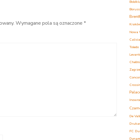
Boldkl
Boruss
Brent
kowany.
Wymagane pola są oznaczone
*
Krakó
Nowa 
Calisia
Toledo
Levant
Chełm
Zagrz
Concor
Crossi
Palac
Inowro
Czarn
De Val
Druka
FC
Du
Dynam