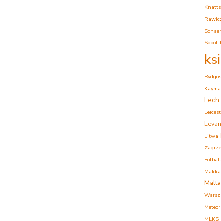
Knatts
Rawic
Schaer
Sopot
ks
Bydgos
Kaymak
Lech
Leicest
Levan
Litwa
Zagrz
Fotball
Makkab
Malta
Warsz
Meteor
MLKS K