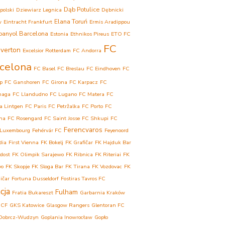
Dąb Potulice
polski
Dziewiarz Legnica
Dębnicki
Elana Toruń
w
Eintracht Frankfurt
Ermis Aradippou
panyol Barcelona
Estonia
Ethnikos Pireus
ETO FC
FC
verton
Excelsior Rotterdam
FC Andorra
celona
FC Basel
FC Breslau
FC Eindhoven
FC
p
FC Ganshoren
FC Girona
FC Karpacz
FC
haga
FC Llandudno
FC Lugano
FC Matera
FC
a Lintgen
FC Paris
FC Petržalka
FC Porto
FC
ina
FC Rosengard
FC Saint Josse
FC Shkupi
FC
Ferencvaros
 Luxembourg
Fehérvár FC
Feyenoord
dia
First Vienna
FK Bokelj
FK Grafičar
FK Hajduk Bar
dost
FK Olimpik Sarajewo
FK Ribnica
FK Riteriai
FK
vo
FK Skopje
FK Sloga Bar
FK Tirana
FK Vozdovac
FK
ičar
Fortuna Dusseldorf
Fostiras Tavros FC
cja
Fulham
Fratia Bukareszt
Garbarnia Kraków
 CF
GKS Katowice
Glasgow Rangers
Glentoran FC
Dobrcz-Wudzyn
Goplania Inowrocław
Gopło