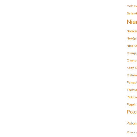
Mołda
Salam
Nie
Noteci
Nyköpi
Nice
O
Olimpi
Olympi
Kozy
O
Ostrów
Panath
Thistle
Piotrc
Pogoń 
Polo
Polon
Pomorz