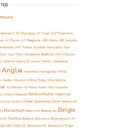
TTER
 tweety
Katowice
1. FC Nürnberg
AC Carpi
ACF Fiorentina
lan
AC Parma
AC Reggiana
AEK Ateny
AEK Larnaka
msterdam
AFC Tubize
Agrykola Warszawa
Ajax
rdam
Ajax Tallin
Akademisk Boldklub
AKS Chorzów
ły
Albania
Altona 93
Amica Wronki
Anderlecht
Anglia
a
Anorthosis Famagusta
APOEL
a
Apollon Smyrnis
Aritma Praga
Arka Gdynia
nal
AS Monaco
AS Roma
Aston Villa
Atalanta
Atletico Madryt
mo
Atletico Baleares
Atlético del
Austria
Austria Wiedeń
Barceloneta
Bayer Leverkusen
Belgia
rn Monachium
Beerschot
Belenenses
Benfica
rb FC
Białoruś
Birkirkara
Birmingham City
cken
BKV Előre SC
Bohemian FC
Bohemians Praga