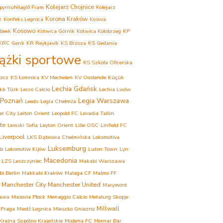
Kolejarz Chojnice
pyrnufélagið Fram
Kolejarz
Korona Kraków
z
Konfeks Legnica
Kosova
Kosowo
beek
Kotwica Górnik
Kotwica Kołobrzeg
KP
KRC Genk
KR Reykjavík
KS Brzoza
KS Gedania
iążki sportowe
KS Szkoła Oficerska
zcz
KS Łomnica
KV Mechelen
KV Oostende
Küçük
Lechia Gdańsk
lı Türk
Lecco Calcio
Lechia Lwów
 Poznań
Legia Warszawa
Leeds
Legia Chełmża
er City
Leiton Orient
Leopold FC
Levadia Tallin
te
Lewski Sofia
Leyton Orient
Lille OSC
Linfield FC
Liverpool
LKS Dąbrowa Chełmińska
Lokomotiva
Luksemburg
eb
Lokomotiw Kijów
Luton Town
Lyn
Macedonia
LZS Leszczyniec
Makabi Warszawa
i Berlin
Makkabi Kraków
Malaga CF
Malmo FF
Manchester City
Manchester United
Marymont
awa
Masovia Płock
Menaggio Calcio
Metalurg Skopje
Millwall
 Praga
Miedź Legnica
Mieszko Gniezno
rajna Sępólno Krajeńskie
Modena FC
Mornar Bar