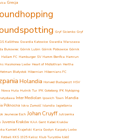
Grecja
wica
oundhopping
oundspotting
Gryf Sicienko
Gryf
GS Kallithea
Gwardia Katowice
Gwardia Warszawa
da Bukowiec
Górnik Lubin
Górnik Polkowice
Górnik
Hallam FC
Hamburger SV
Hamm Benfica
Hamrun
ns
Hasmonea Lwów
Heart of Midlothian
Hertha
Hetman Białystok
Hibernian
Hibernians FC
zpania
Holandia
Honved Budapeszt
HSV
k Nowa Huta
Hutnik Tur
IFK Goteborg
IFK Nyköping
Inter Mediolan
Irlandia
Bratysława
Ipswich Town
dia Północna
Iskra Zamość
Islandia
Jagiellonia
Johan Cruyff
tok
Jeunesse Esch
Jutrzenka
Juvenia Kraków
w
KAA Gent
Kabel Kraków
ka Kamień Krajeński
Kania Gostyn
Karpaty Lwów
 Fotball
KKS 1925 Kalisz
Klub Turystów Łódź