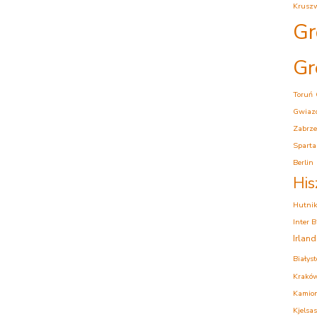
Krusz
Gr
Gr
Toruń
Gwiaz
Zabrze
Sparta
Berlin
His
Hutni
Inter 
Irlan
Białys
Krakó
Kamion
Kjelsas