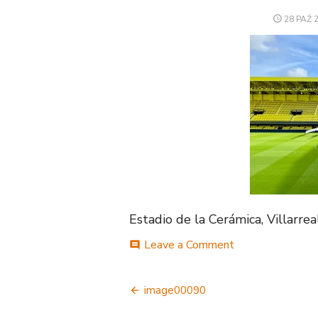
POSTED
28 PAŹ 
ON
Estadio de la Cerámica, Villarrea
on
Leave a Comment
comment
image00090
Nawigacja
image00090
wpisu