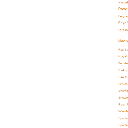
Nieder
Rang
Belgra
Rayo 
Strasb
Madry
Red St
Royal
Boitsfo
Radzi
San M
Schles
Sheffi
Shelbo
Ryga
Wande
Sparta
Sparta