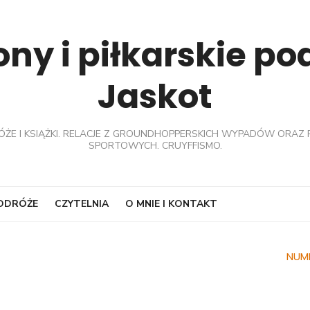
ny i piłkarskie p
Jaskot
ÓŻE I KSIĄŻKI. RELACJE Z GROUNDHOPPERSKICH WYPADÓW ORAZ 
SPORTOWYCH. CRUYFFISMO.
PODRÓŻE
CZYTELNIA
O MNIE I KONTAKT
NUM