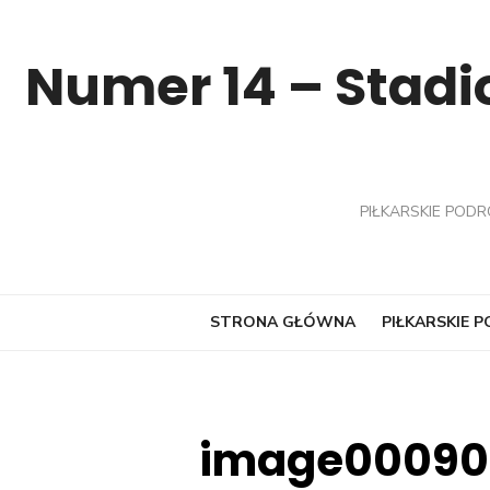
Skip
to
Numer 14 – Stadio
content
PIŁKARSKIE PODR
STRONA GŁÓWNA
PIŁKARSKIE 
image00090