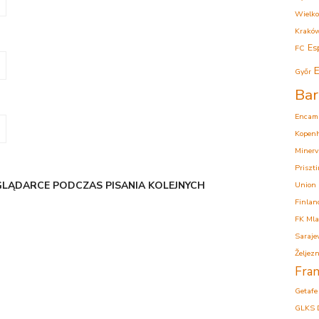
Wielko
Krakó
Es
FC
E
Győr
Bar
Encam
Kopen
Minerv
Priszt
GLĄDARCE PODCZAS PISANIA KOLEJNYCH
Union
Finlan
FK Mla
Saraje
Željezn
Fran
Getafe
GLKS 