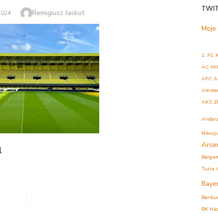
TWI
Author
Remigiusz Jaskot
2024
Moje
1. FC 
AC Mi
AFC A
Amste
AKS Z
Andor
Nikozj
Arse
l
Berga
Turia
Baye
Benbu
BK Hä