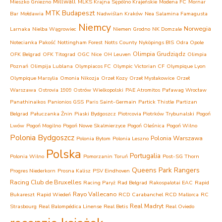
Millwall
Mieszko Gniezno
MLKS Krajna Sępólno Krajeńskie
Modena FC
Mornar
MTK Budapeszt
Bar
Mołdawia
Nadwiślan Kraków
Nea Salamina Famagusta
Niemcy
Norwegia
Larnaka
Nielba Wągrowiec
Niemen Grodno
NK Domzale
Notecianka Pakość
Nottingham Forest
Notts County
Nyköpings BIS
Odra Opole
Olimpia Grudziądz
OFK Belgrad
OFK Titograd
OGC Nice
OH Leuven
Olimpia
Poznań
Olimpija Lublana
Olympiacos FC
Olympic Victorian CF
Olympique Lyon
Olympique Marsylia
Omonia Nikozja
Orzeł Kozy
Orzeł Mysłakowice
Orzeł
Warszawa
Ostrovia 1909 Ostrów Wielkopolski
PAE Atromitos
Pafawag Wrocław
Panathinaikos
Panionios GSS
Paris Saint-Germain
Partick Thistle
Partizan
Belgrad
Pałuczanka Żnin
Piaski Bydgoszcz
Piotrcovia Piotrków Trybunalski
Pogoń
Lwów
Pogoń Mogilno
Pogoń Nowe Skalmierzyce
Pogoń Oleśnica
Pogoń Wilno
Polonia Bydgoszcz
Polonia Warszawa
Polonia Bytom
Polonia Leszno
Polska
Portugalia
Polonia Wilno
Pomorzanin Toruń
Post-SG Thorn
Queens Park Rangers
Progres Niederkorn
Prosna Kalisz
PSV Eindhoven
Racing Club de Bruxelles
Racing Paryż
Rad Belgrad
Rakospalotai EAC
Rapid
Rayo Vallecano
Bukareszt
Rapid Wiedeń
RCD Carabanchel
RCD Mallorca
RC
Real Madryt
Strasbourg
Real Balompédica Linense
Real Betis
Real Oviedo