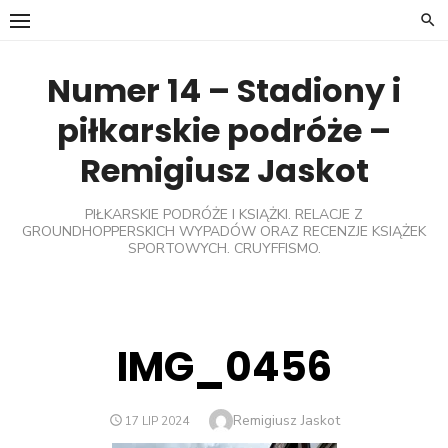
Skip
to
content
Numer 14 – Stadiony i
piłkarskie podróże –
Remigiusz Jaskot
PIŁKARSKIE PODRÓŻE I KSIĄŻKI. RELACJE Z
GROUNDHOPPERSKICH WYPADÓW ORAZ RECENZJE KSIĄŻEK
SPORTOWYCH. CRUYFFISMO.
IMG_0456
Author
Remigiusz Jaskot
POSTED
17 LIP 2024
ON