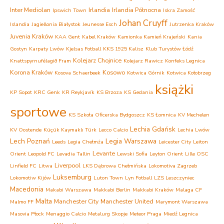
Inter Mediolan
Irlandia
Irlandia Północna
Ipswich Town
Iskra Zamość
Johan Cruyff
Islandia
Jagiellonia Białystok
Jeunesse Esch
Jutrzenka Kraków
Juvenia Kraków
KAA Gent
Kabel Kraków
Kamionka Kamień Krajeński
Kania
Gostyn
Karpaty Lwów
Kjelsas Fotball
KKS 1925 Kalisz
Klub Turystów Łódź
Kolejarz Chojnice
Knattspyrnufélagið Fram
Kolejarz Rawicz
Konfeks Legnica
Korona Kraków
Kosowo
Kosova Schaerbeek
Kotwica Górnik
Kotwica Kołobrzeg
książki
KP Sopot
KRC Genk
KR Reykjavík
KS Brzoza
KS Gedania
sportowe
KS Szkoła Oficerska Bydgoszcz
KS Łomnica
KV Mechelen
Lechia Gdańsk
KV Oostende
Küçük Kaymaklı Türk
Lecco Calcio
Lechia Lwów
Lech Poznań
Legia Warszawa
Leeds
Legia Chełmża
Leicester City
Leiton
Levante
Orient
Leopold FC
Levadia Tallin
Lewski Sofia
Leyton Orient
Lille OSC
Liverpool
Linfield FC
Litwa
LKS Dąbrowa Chełmińska
Lokomotiva Zagrzeb
Luksemburg
Lokomotiw Kijów
Luton Town
Lyn Fotball
LZS Leszczyniec
Macedonia
Makabi Warszawa
Makkabi Berlin
Makkabi Kraków
Malaga CF
Malta
Manchester City
Manchester United
Malmo FF
Marymont Warszawa
Masovia Płock
Menaggio Calcio
Metalurg Skopje
Meteor Praga
Miedź Legnica