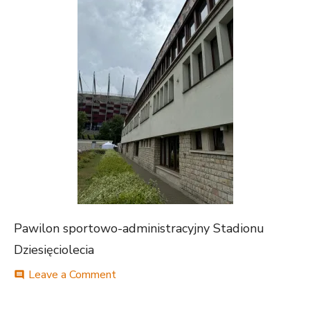
Pawilon sportowo-administracyjny Stadionu
Dziesięciolecia
on
Leave a Comment
comment
IMG_0456