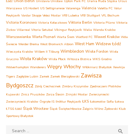
Union Berlin
Łódź
Unislavia Unisław
Upton Park FC
Urania Ruda Śląska
Ursus
Valencia
Warszawa
US Hostert
US Settignanese
Valarenga
Valetta FC
Valur
Reykjavík
Vardar Skopje
Velez Mostar
VfB Lubeka
VfB Stuttgart
VfL Bochum
Victoria Koronowo
Viktoria Berlin
Victoria Kołaczkowo
Viktoria Pilzno
Viktoria
Zizkov
Villarreal
Vitoria Setubal
Víkingur Reykjavík
Walia
Wanda Kraków
Warszawianka
Warta Poznań
Wawel Kraków
Warta Śrem
Watford FC
Wda
West Ham
Widzew Łódź
Świecie
Werder Brema
West Bromwich Albion
Wimbledon
Wisła Fordon
Wieczysta Kraków
Willem II Tilburg
Wisła
Wisła Kraków
Gruczno
Wisła Płock
Witosza Bistrica
WKS Grodno
Węgry
Włochy
Wolverhampton Wanderers
Włókniarz Białystok
Xewkija
Zawisza
Tigers
Zagłębie Lubin
Zamek Zamek Bierzgłowski
Bydgoszcz
Zdrój Ciechocinek
Zimbru Kiszyniów
Zjednoczeni Piotrków
Kujawski
Znicz Pruszków
Zorza Ślesin
Zrinjski Mostar
Zwierzyniecki
ŁKS
Zwierzyniecki Kraków
Örgryte IS
Þróttur Reykjavík
Łokomotiw Sofia
Łotwa
Śląsk Wrocław
ŁTSG Łódź
Śląsk Świętochłowice
Żalgiris Wilno
Żydowski Klub
Sportowy Białystok
Search
SEA
