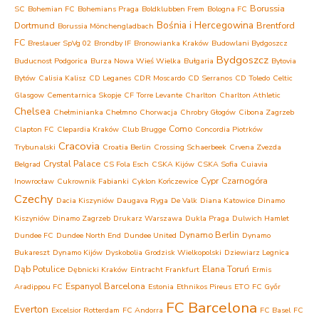
Borussia
SC
Bohemian FC
Bohemians Praga
Boldklubben Frem
Bologna FC
Bośnia i Hercegowina
Dortmund
Brentford
Borussia Mönchengladbach
FC
Breslauer SpVg 02
Brondby IF
Bronowianka Kraków
Budowlani Bydgoszcz
Bydgoszcz
Buducnost Podgorica
Burza Nowa Wieś Wielka
Bułgaria
Bytovia
Bytów
Calisia Kalisz
CD Leganes
CDR Moscardo
CD Serranos
CD Toledo
Celtic
Glasgow
Cementarnica Skopje
CF Torre Levante
Charlton
Charlton Athletic
Chelsea
Chełminianka Chełmno
Chorwacja
Chrobry Głogów
Cibona Zagrzeb
Como
Clapton FC
Clepardia Kraków
Club Brugge
Concordia Piotrków
Cracovia
Trybunalski
Croatia Berlin
Crossing Schaerbeek
Crvena Zvezda
Crystal Palace
Belgrad
CS Fola Esch
CSKA Kijów
CSKA Sofia
Cuiavia
Cypr
Czarnogóra
Inowrocław
Cukrownik Fabianki
Cyklon Kończewice
Czechy
Dacia Kiszyniów
Daugava Ryga
De Valk
Diana Katowice
Dinamo
Kiszyniów
Dinamo Zagrzeb
Drukarz Warszawa
Dukla Praga
Dulwich Hamlet
Dynamo Berlin
Dundee FC
Dundee North End
Dundee United
Dynamo
Bukareszt
Dynamo Kijów
Dyskobolia Grodzisk Wielkopolski
Dziewiarz Legnica
Dąb Potulice
Elana Toruń
Dębnicki Kraków
Eintracht Frankfurt
Ermis
Espanyol Barcelona
Aradippou FC
Estonia
Ethnikos Pireus
ETO FC Győr
FC Barcelona
Everton
Excelsior Rotterdam
FC Andorra
FC Basel
FC