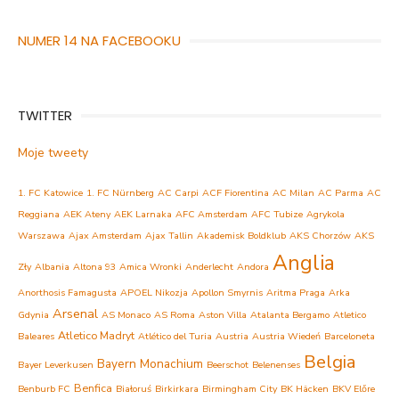
NUMER 14 NA FACEBOOKU
TWITTER
Moje tweety
1. FC Katowice
1. FC Nürnberg
AC Carpi
ACF Fiorentina
AC Milan
AC Parma
AC
Reggiana
AEK Ateny
AEK Larnaka
AFC Amsterdam
AFC Tubize
Agrykola
Warszawa
Ajax Amsterdam
Ajax Tallin
Akademisk Boldklub
AKS Chorzów
AKS
Anglia
Zły
Albania
Altona 93
Amica Wronki
Anderlecht
Andora
Anorthosis Famagusta
APOEL Nikozja
Apollon Smyrnis
Aritma Praga
Arka
Arsenal
Gdynia
AS Monaco
AS Roma
Aston Villa
Atalanta Bergamo
Atletico
Atletico Madryt
Baleares
Atlético del Turia
Austria
Austria Wiedeń
Barceloneta
Belgia
Bayern Monachium
Bayer Leverkusen
Beerschot
Belenenses
Benfica
Benburb FC
Białoruś
Birkirkara
Birmingham City
BK Häcken
BKV Előre