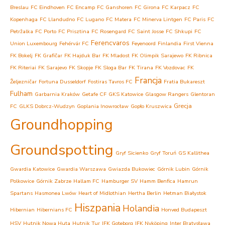
Breslau
FC Eindhoven
FC Encamp
FC Ganshoren
FC Girona
FC Karpacz
FC
Kopenhaga
FC Llandudno
FC Lugano
FC Matera
FC Minerva Lintgen
FC Paris
FC
Petržalka
FC Porto
FC Prisztina
FC Rosengard
FC Saint Josse
FC Shkupi
FC
Ferencvaros
Union Luxembourg
Fehérvár FC
Feyenoord
Finlandia
First Vienna
FK Bokelj
FK Grafičar
FK Hajduk Bar
FK Mladost
FK Olimpik Sarajewo
FK Ribnica
FK Riteriai
FK Sarajevo
FK Skopje
FK Sloga Bar
FK Tirana
FK Vozdovac
FK
Francja
Željezničar
Fortuna Dusseldorf
Fostiras Tavros FC
Fratia Bukareszt
Fulham
Garbarnia Kraków
Getafe CF
GKS Katowice
Glasgow Rangers
Glentoran
Grecja
FC
GLKS Dobrcz-Wudzyn
Goplania Inowrocław
Gopło Kruszwica
Groundhopping
Groundspotting
Gryf Sicienko
Gryf Toruń
GS Kallithea
Gwardia Katowice
Gwardia Warszawa
Gwiazda Bukowiec
Górnik Lubin
Górnik
Polkowice
Górnik Zabrze
Hallam FC
Hamburger SV
Hamm Benfica
Hamrun
Spartans
Hasmonea Lwów
Heart of Midlothian
Hertha Berlin
Hetman Białystok
Hiszpania
Holandia
Hibernian
Hibernians FC
Honved Budapeszt
HSV
Hutnik Nowa Huta
Hutnik Tur
IFK Goteborg
IFK Nyköping
Inter Bratysława