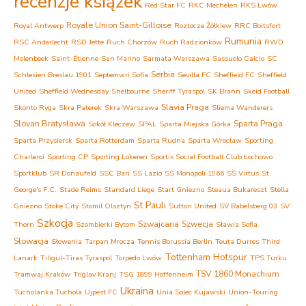
recenzje książek
Red Star FC
RKC Mechelen
RKS Lwów
Royale Union Saint-Gilloise
Royal Antwerp
Roztocze Żółkiew
RRC Boitsfort
Rumunia
RSC Anderlecht
RSD Jette
Ruch Chorzów
Ruch Radzionków
RWD
Molenbeek
Saint-Étienne
San Marino
Sarmata Warszawa
Sassuolo Calcio
SC
Serbia
Schlesien Breslau 1901
Septemwri Sofia
Sevilla FC
Sheffield FC
Sheffield
United
Sheffield Wednesday
Shelbourne
Sheriff Tyraspol
SK Brann
Skeid Football
Slavia Praga
Skonto Ryga
Skra Paterek
Skra Warszawa
Sliema Wanderers
Slovan Bratysława
Sparta Praga
Sokół Kleczew
SPAL
Sparta Miejska Górka
Sparta Przysiersk
Sparta Rotterdam
Sparta Rudna
Sparta Wrocław
Sporting
Charleroi
Sporting CP
Sporting Lokeren
Sportis Social Football Club Łochowo
Sportklub
SR Donaufeld
SSC Bari
SS Lazio
SS Monopoli 1966
SS Virtus
St.
George's F.C.
Stade Reims
Standard Liege
Start Gniezno
Steaua Bukareszt
Stella
St Pauli
Gniezno
Stoke City
Stomil Olsztyn
Sutton United
SV Babelsberg 03
SV
Szkocja
Szwajcaria
Szwecja
Thorn
Szombierki Bytom
Sławia Sofia
Słowacja
Słowenia
Tarpan Mrocza
Tennis Borussia Berlin
Teuta Durres
Third
Tottenham Hotspur
Lanark
Tiligul-Tiras Tyraspol
Torpedo Lwów
TPS Turku
TSV 1860 Monachium
Tramwaj Kraków
Triglav Kranj
TSG 1899 Hoffenheim
Ukraina
Tucholanka Tuchola
Ujpest FC
Unia Solec Kujawski
Union-Touring