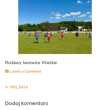
Rudawy Janowice Wielkie
on
Leave a Comment
comment
IMG_8434
Nawigacja
IMG_8434
wpisu
Dodaj komentarz