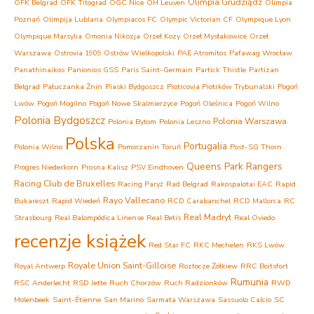
Olimpia Grudziądz
OFK Belgrad
OFK Titograd
OGC Nice
OH Leuven
Olimpia
Poznań
Olimpija Lublana
Olympiacos FC
Olympic Victorian CF
Olympique Lyon
Olympique Marsylia
Omonia Nikozja
Orzeł Kozy
Orzeł Mysłakowice
Orzeł
Warszawa
Ostrovia 1909 Ostrów Wielkopolski
PAE Atromitos
Pafawag Wrocław
Panathinaikos
Panionios GSS
Paris Saint-Germain
Partick Thistle
Partizan
Belgrad
Pałuczanka Żnin
Piaski Bydgoszcz
Piotrcovia Piotrków Trybunalski
Pogoń
Lwów
Pogoń Mogilno
Pogoń Nowe Skalmierzyce
Pogoń Oleśnica
Pogoń Wilno
Polonia Bydgoszcz
Polonia Warszawa
Polonia Bytom
Polonia Leszno
Polska
Portugalia
Polonia Wilno
Pomorzanin Toruń
Post-SG Thorn
Queens Park Rangers
Progres Niederkorn
Prosna Kalisz
PSV Eindhoven
Racing Club de Bruxelles
Racing Paryż
Rad Belgrad
Rakospalotai EAC
Rapid
Rayo Vallecano
Bukareszt
Rapid Wiedeń
RCD Carabanchel
RCD Mallorca
RC
Real Madryt
Strasbourg
Real Balompédica Linense
Real Betis
Real Oviedo
recenzje książek
Red Star FC
RKC Mechelen
RKS Lwów
Royale Union Saint-Gilloise
Royal Antwerp
Roztocze Żółkiew
RRC Boitsfort
Rumunia
RSC Anderlecht
RSD Jette
Ruch Chorzów
Ruch Radzionków
RWD
Molenbeek
Saint-Étienne
San Marino
Sarmata Warszawa
Sassuolo Calcio
SC