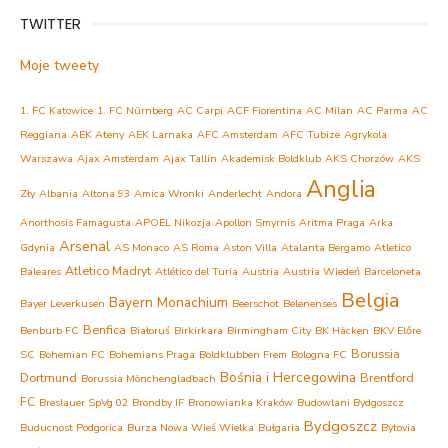
TWITTER
Moje tweety
1. FC Katowice
1. FC Nürnberg
AC Carpi
ACF Fiorentina
AC Milan
AC Parma
AC
Reggiana
AEK Ateny
AEK Larnaka
AFC Amsterdam
AFC Tubize
Agrykola
Warszawa
Ajax Amsterdam
Ajax Tallin
Akademisk Boldklub
AKS Chorzów
AKS
Anglia
Zły
Albania
Altona 93
Amica Wronki
Anderlecht
Andora
Anorthosis Famagusta
APOEL Nikozja
Apollon Smyrnis
Aritma Praga
Arka
Arsenal
Gdynia
AS Monaco
AS Roma
Aston Villa
Atalanta Bergamo
Atletico
Atletico Madryt
Baleares
Atlético del Turia
Austria
Austria Wiedeń
Barceloneta
Belgia
Bayern Monachium
Bayer Leverkusen
Beerschot
Belenenses
Benfica
Benburb FC
Białoruś
Birkirkara
Birmingham City
BK Häcken
BKV Előre
Borussia
SC
Bohemian FC
Bohemians Praga
Boldklubben Frem
Bologna FC
Bośnia i Hercegowina
Dortmund
Brentford
Borussia Mönchengladbach
FC
Breslauer SpVg 02
Brondby IF
Bronowianka Kraków
Budowlani Bydgoszcz
Bydgoszcz
Buducnost Podgorica
Burza Nowa Wieś Wielka
Bułgaria
Bytovia