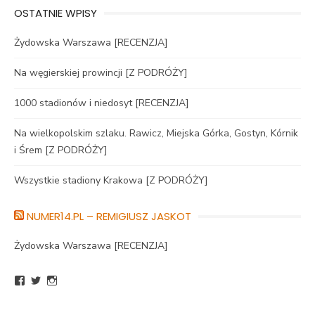
OSTATNIE WPISY
Żydowska Warszawa [RECENZJA]
Na węgierskiej prowincji [Z PODRÓŻY]
1000 stadionów i niedosyt [RECENZJA]
Na wielkopolskim szlaku. Rawicz, Miejska Górka, Gostyn, Kórnik
i Śrem [Z PODRÓŻY]
Wszystkie stadiony Krakowa [Z PODRÓŻY]
NUMER14.PL – REMIGIUSZ JASKOT
Żydowska Warszawa [RECENZJA]
Zobacz
Zobacz
Zobacz
profil
profil
profil
BlogNumer14
R_Jaskot
numer14pl
na
na
na