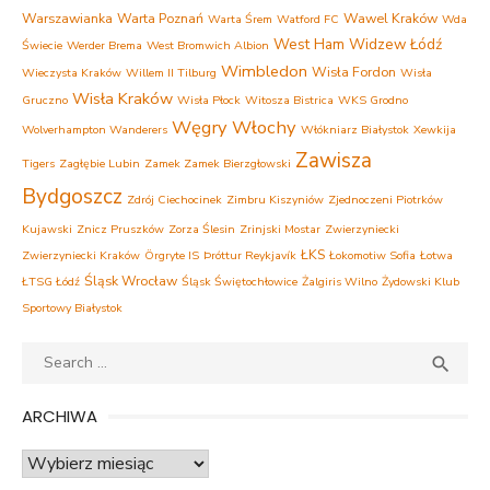
Warszawianka
Warta Poznań
Wawel Kraków
Warta Śrem
Watford FC
Wda
West Ham
Widzew Łódź
Świecie
Werder Brema
West Bromwich Albion
Wimbledon
Wisła Fordon
Wieczysta Kraków
Willem II Tilburg
Wisła
Wisła Kraków
Gruczno
Wisła Płock
Witosza Bistrica
WKS Grodno
Węgry
Włochy
Wolverhampton Wanderers
Włókniarz Białystok
Xewkija
Zawisza
Tigers
Zagłębie Lubin
Zamek Zamek Bierzgłowski
Bydgoszcz
Zdrój Ciechocinek
Zimbru Kiszyniów
Zjednoczeni Piotrków
Kujawski
Znicz Pruszków
Zorza Ślesin
Zrinjski Mostar
Zwierzyniecki
ŁKS
Zwierzyniecki Kraków
Örgryte IS
Þróttur Reykjavík
Łokomotiw Sofia
Łotwa
Śląsk Wrocław
ŁTSG Łódź
Śląsk Świętochłowice
Żalgiris Wilno
Żydowski Klub
Sportowy Białystok
Search
SEA

for:
ARCHIWA
Archiwa