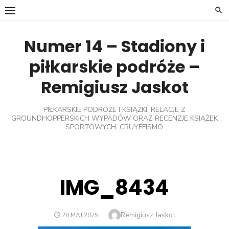
Skip
to
content
Numer 14 – Stadiony i
piłkarskie podróże –
Remigiusz Jaskot
PIŁKARSKIE PODRÓŻE I KSIĄŻKI. RELACJE Z
GROUNDHOPPERSKICH WYPADÓW ORAZ RECENZJE KSIĄŻEK
SPORTOWYCH. CRUYFFISMO.
IMG_8434
Author
Remigiusz Jaskot
POSTED
28 MAJ 2025
ON