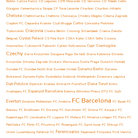
Bytów
Calisia Kalisz
CD Leganes
CDR Moscardo
CD Serranos
CD Toledo
Celtic
Glasgow
Cementarnica Skopje
CF Torre Levante
Charlton
Charlton Athletic
Chelsea
Chełminianka Chełmno
Chorwacja
Chrobry Głogów
Cibona Zagrzeb
Como
Clapton FC
Clepardia Kraków
Club Brugge
Concordia Piotrków
Cracovia
Trybunalski
Croatia Berlin
Crossing Schaerbeek
Crvena Zvezda
Crystal Palace
Belgrad
CS Fola Esch
CSKA Kijów
CSKA Sofia
Cuiavia
Cypr
Czarnogóra
Inowrocław
Cukrownik Fabianki
Cyklon Kończewice
Czechy
Dacia Kiszyniów
Daugava Ryga
De Valk
Diana Katowice
Dinamo
Kiszyniów
Dinamo Zagrzeb
Drukarz Warszawa
Dukla Praga
Dulwich Hamlet
Dynamo Berlin
Dundee FC
Dundee North End
Dundee United
Dynamo
Bukareszt
Dynamo Kijów
Dyskobolia Grodzisk Wielkopolski
Dziewiarz Legnica
Dąb Potulice
Elana Toruń
Dębnicki Kraków
Eintracht Frankfurt
Ermis
Espanyol Barcelona
Aradippou FC
Estonia
Ethnikos Pireus
ETO FC Győr
FC Barcelona
Everton
Excelsior Rotterdam
FC Andorra
FC Basel
FC
Breslau
FC Eindhoven
FC Encamp
FC Ganshoren
FC Girona
FC Karpacz
FC
Kopenhaga
FC Llandudno
FC Lugano
FC Matera
FC Minerva Lintgen
FC Paris
FC
Petržalka
FC Porto
FC Prisztina
FC Rosengard
FC Saint Josse
FC Shkupi
FC
Ferencvaros
Union Luxembourg
Fehérvár FC
Feyenoord
Finlandia
First Vienna