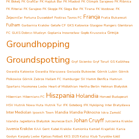
FK Bokelj
FK Grafičar
FK Hajduk Bar
FK Mladost
FK Olimpik Sarajewo
FK Ribnica
FK Riteriai
FK Sarajevo
FK Skopje
FK Sloga Bar
FK Tirana
FK Vozdovac
FK
Francja
Željezničar
Fortuna Dusseldorf
Fostiras Tavros FC
Fratia Bukareszt
Fulham
Garbarnia Kraków
Getafe CF
GKS Katowice
Glasgow Rangers
Glentoran
Grecja
FC
GLKS Dobrcz-Wudzyn
Goplania Inowrocław
Gopło Kruszwica
Groundhopping
Groundspotting
Gryf Sicienko
Gryf Toruń
GS Kallithea
Gwardia Katowice
Gwardia Warszawa
Gwiazda Bukowiec
Górnik Lubin
Górnik
Polkowice
Górnik Zabrze
Hallam FC
Hamburger SV
Hamm Benfica
Hamrun
Spartans
Hasmonea Lwów
Heart of Midlothian
Hertha Berlin
Hetman Białystok
Hiszpania
Holandia
Hibernian
Hibernians FC
Honved Budapeszt
HSV
Hutnik Nowa Huta
Hutnik Tur
IFK Goteborg
IFK Nyköping
Inter Bratysława
Inter Mediolan
Irlandia
Irlandia Północna
Ipswich Town
Iskra Zamość
Johan Cruyff
Islandia
Jagiellonia Białystok
Jeunesse Esch
Jutrzenka Kraków
Juvenia Kraków
KAA Gent
Kabel Kraków
Kamionka Kamień Krajeński
Kania
Gostyn
Karpaty Lwów
Kjelsas Fotball
KKS 1925 Kalisz
Klub Turystów Łódź