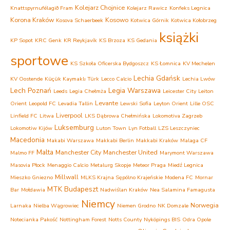
Kolejarz Chojnice
Knattspyrnufélagið Fram
Kolejarz Rawicz
Konfeks Legnica
Korona Kraków
Kosowo
Kosova Schaerbeek
Kotwica Górnik
Kotwica Kołobrzeg
książki
KP Sopot
KRC Genk
KR Reykjavík
KS Brzoza
KS Gedania
sportowe
KS Szkoła Oficerska Bydgoszcz
KS Łomnica
KV Mechelen
Lechia Gdańsk
KV Oostende
Küçük Kaymaklı Türk
Lecco Calcio
Lechia Lwów
Lech Poznań
Legia Warszawa
Leeds
Legia Chełmża
Leicester City
Leiton
Levante
Orient
Leopold FC
Levadia Tallin
Lewski Sofia
Leyton Orient
Lille OSC
Liverpool
Linfield FC
Litwa
LKS Dąbrowa Chełmińska
Lokomotiva Zagrzeb
Luksemburg
Lokomotiw Kijów
Luton Town
Lyn Fotball
LZS Leszczyniec
Macedonia
Makabi Warszawa
Makkabi Berlin
Makkabi Kraków
Malaga CF
Malta
Manchester City
Manchester United
Malmo FF
Marymont Warszawa
Masovia Płock
Menaggio Calcio
Metalurg Skopje
Meteor Praga
Miedź Legnica
Millwall
Mieszko Gniezno
MLKS Krajna Sępólno Krajeńskie
Modena FC
Mornar
MTK Budapeszt
Bar
Mołdawia
Nadwiślan Kraków
Nea Salamina Famagusta
Niemcy
Norwegia
Larnaka
Nielba Wągrowiec
Niemen Grodno
NK Domzale
Notecianka Pakość
Nottingham Forest
Notts County
Nyköpings BIS
Odra Opole