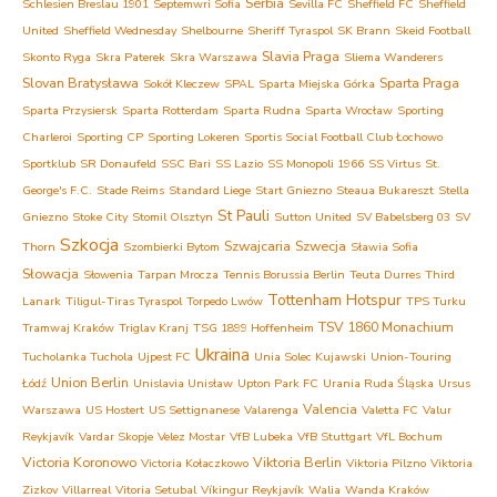
Serbia
Schlesien Breslau 1901
Septemwri Sofia
Sevilla FC
Sheffield FC
Sheffield
United
Sheffield Wednesday
Shelbourne
Sheriff Tyraspol
SK Brann
Skeid Football
Slavia Praga
Skonto Ryga
Skra Paterek
Skra Warszawa
Sliema Wanderers
Slovan Bratysława
Sparta Praga
Sokół Kleczew
SPAL
Sparta Miejska Górka
Sparta Przysiersk
Sparta Rotterdam
Sparta Rudna
Sparta Wrocław
Sporting
Charleroi
Sporting CP
Sporting Lokeren
Sportis Social Football Club Łochowo
Sportklub
SR Donaufeld
SSC Bari
SS Lazio
SS Monopoli 1966
SS Virtus
St.
George's F.C.
Stade Reims
Standard Liege
Start Gniezno
Steaua Bukareszt
Stella
St Pauli
Gniezno
Stoke City
Stomil Olsztyn
Sutton United
SV Babelsberg 03
SV
Szkocja
Szwajcaria
Szwecja
Thorn
Szombierki Bytom
Sławia Sofia
Słowacja
Słowenia
Tarpan Mrocza
Tennis Borussia Berlin
Teuta Durres
Third
Tottenham Hotspur
Lanark
Tiligul-Tiras Tyraspol
Torpedo Lwów
TPS Turku
TSV 1860 Monachium
Tramwaj Kraków
Triglav Kranj
TSG 1899 Hoffenheim
Ukraina
Tucholanka Tuchola
Ujpest FC
Unia Solec Kujawski
Union-Touring
Union Berlin
Łódź
Unislavia Unisław
Upton Park FC
Urania Ruda Śląska
Ursus
Valencia
Warszawa
US Hostert
US Settignanese
Valarenga
Valetta FC
Valur
Reykjavík
Vardar Skopje
Velez Mostar
VfB Lubeka
VfB Stuttgart
VfL Bochum
Victoria Koronowo
Viktoria Berlin
Victoria Kołaczkowo
Viktoria Pilzno
Viktoria
Zizkov
Villarreal
Vitoria Setubal
Víkingur Reykjavík
Walia
Wanda Kraków