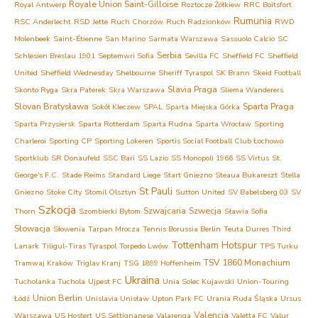
Royale Union Saint-Gilloise
Royal Antwerp
Roztocze Żółkiew
RRC Boitsfort
Rumunia
RSC Anderlecht
RSD Jette
Ruch Chorzów
Ruch Radzionków
RWD
Molenbeek
Saint-Étienne
San Marino
Sarmata Warszawa
Sassuolo Calcio
SC
Serbia
Schlesien Breslau 1901
Septemwri Sofia
Sevilla FC
Sheffield FC
Sheffield
United
Sheffield Wednesday
Shelbourne
Sheriff Tyraspol
SK Brann
Skeid Football
Slavia Praga
Skonto Ryga
Skra Paterek
Skra Warszawa
Sliema Wanderers
Slovan Bratysława
Sparta Praga
Sokół Kleczew
SPAL
Sparta Miejska Górka
Sparta Przysiersk
Sparta Rotterdam
Sparta Rudna
Sparta Wrocław
Sporting
Charleroi
Sporting CP
Sporting Lokeren
Sportis Social Football Club Łochowo
Sportklub
SR Donaufeld
SSC Bari
SS Lazio
SS Monopoli 1966
SS Virtus
St.
George's F.C.
Stade Reims
Standard Liege
Start Gniezno
Steaua Bukareszt
Stella
St Pauli
Gniezno
Stoke City
Stomil Olsztyn
Sutton United
SV Babelsberg 03
SV
Szkocja
Szwajcaria
Szwecja
Thorn
Szombierki Bytom
Sławia Sofia
Słowacja
Słowenia
Tarpan Mrocza
Tennis Borussia Berlin
Teuta Durres
Third
Tottenham Hotspur
Lanark
Tiligul-Tiras Tyraspol
Torpedo Lwów
TPS Turku
TSV 1860 Monachium
Tramwaj Kraków
Triglav Kranj
TSG 1899 Hoffenheim
Ukraina
Tucholanka Tuchola
Ujpest FC
Unia Solec Kujawski
Union-Touring
Union Berlin
Łódź
Unislavia Unisław
Upton Park FC
Urania Ruda Śląska
Ursus
Valencia
Warszawa
US Hostert
US Settignanese
Valarenga
Valetta FC
Valur