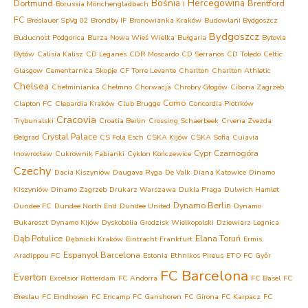
Bośnia i Hercegowina
Dortmund
Brentford
Borussia Mönchengladbach
FC
Breslauer SpVg 02
Brondby IF
Bronowianka Kraków
Budowlani Bydgoszcz
Bydgoszcz
Buducnost Podgorica
Burza Nowa Wieś Wielka
Bułgaria
Bytovia
Bytów
Calisia Kalisz
CD Leganes
CDR Moscardo
CD Serranos
CD Toledo
Celtic
Glasgow
Cementarnica Skopje
CF Torre Levante
Charlton
Charlton Athletic
Chelsea
Chełminianka Chełmno
Chorwacja
Chrobry Głogów
Cibona Zagrzeb
Como
Clapton FC
Clepardia Kraków
Club Brugge
Concordia Piotrków
Cracovia
Trybunalski
Croatia Berlin
Crossing Schaerbeek
Crvena Zvezda
Crystal Palace
Belgrad
CS Fola Esch
CSKA Kijów
CSKA Sofia
Cuiavia
Cypr
Czarnogóra
Inowrocław
Cukrownik Fabianki
Cyklon Kończewice
Czechy
Dacia Kiszyniów
Daugava Ryga
De Valk
Diana Katowice
Dinamo
Kiszyniów
Dinamo Zagrzeb
Drukarz Warszawa
Dukla Praga
Dulwich Hamlet
Dynamo Berlin
Dundee FC
Dundee North End
Dundee United
Dynamo
Bukareszt
Dynamo Kijów
Dyskobolia Grodzisk Wielkopolski
Dziewiarz Legnica
Dąb Potulice
Elana Toruń
Dębnicki Kraków
Eintracht Frankfurt
Ermis
Espanyol Barcelona
Aradippou FC
Estonia
Ethnikos Pireus
ETO FC Győr
FC Barcelona
Everton
Excelsior Rotterdam
FC Andorra
FC Basel
FC
Breslau
FC Eindhoven
FC Encamp
FC Ganshoren
FC Girona
FC Karpacz
FC