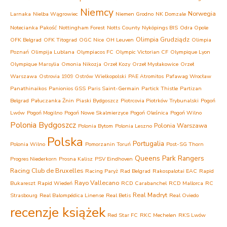
Niemcy
Norwegia
Larnaka
Nielba Wągrowiec
Niemen Grodno
NK Domzale
Notecianka Pakość
Nottingham Forest
Notts County
Nyköpings BIS
Odra Opole
Olimpia Grudziądz
OFK Belgrad
OFK Titograd
OGC Nice
OH Leuven
Olimpia
Poznań
Olimpija Lublana
Olympiacos FC
Olympic Victorian CF
Olympique Lyon
Olympique Marsylia
Omonia Nikozja
Orzeł Kozy
Orzeł Mysłakowice
Orzeł
Warszawa
Ostrovia 1909 Ostrów Wielkopolski
PAE Atromitos
Pafawag Wrocław
Panathinaikos
Panionios GSS
Paris Saint-Germain
Partick Thistle
Partizan
Belgrad
Pałuczanka Żnin
Piaski Bydgoszcz
Piotrcovia Piotrków Trybunalski
Pogoń
Lwów
Pogoń Mogilno
Pogoń Nowe Skalmierzyce
Pogoń Oleśnica
Pogoń Wilno
Polonia Bydgoszcz
Polonia Warszawa
Polonia Bytom
Polonia Leszno
Polska
Portugalia
Polonia Wilno
Pomorzanin Toruń
Post-SG Thorn
Queens Park Rangers
Progres Niederkorn
Prosna Kalisz
PSV Eindhoven
Racing Club de Bruxelles
Racing Paryż
Rad Belgrad
Rakospalotai EAC
Rapid
Rayo Vallecano
Bukareszt
Rapid Wiedeń
RCD Carabanchel
RCD Mallorca
RC
Real Madryt
Strasbourg
Real Balompédica Linense
Real Betis
Real Oviedo
recenzje książek
Red Star FC
RKC Mechelen
RKS Lwów