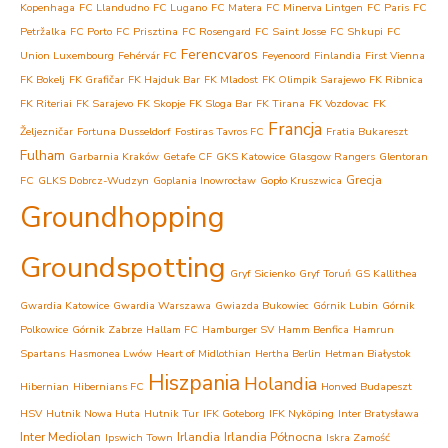
Kopenhaga
FC Llandudno
FC Lugano
FC Matera
FC Minerva Lintgen
FC Paris
FC
Petržalka
FC Porto
FC Prisztina
FC Rosengard
FC Saint Josse
FC Shkupi
FC
Ferencvaros
Union Luxembourg
Fehérvár FC
Feyenoord
Finlandia
First Vienna
FK Bokelj
FK Grafičar
FK Hajduk Bar
FK Mladost
FK Olimpik Sarajewo
FK Ribnica
FK Riteriai
FK Sarajevo
FK Skopje
FK Sloga Bar
FK Tirana
FK Vozdovac
FK
Francja
Željezničar
Fortuna Dusseldorf
Fostiras Tavros FC
Fratia Bukareszt
Fulham
Garbarnia Kraków
Getafe CF
GKS Katowice
Glasgow Rangers
Glentoran
Grecja
FC
GLKS Dobrcz-Wudzyn
Goplania Inowrocław
Gopło Kruszwica
Groundhopping
Groundspotting
Gryf Sicienko
Gryf Toruń
GS Kallithea
Gwardia Katowice
Gwardia Warszawa
Gwiazda Bukowiec
Górnik Lubin
Górnik
Polkowice
Górnik Zabrze
Hallam FC
Hamburger SV
Hamm Benfica
Hamrun
Spartans
Hasmonea Lwów
Heart of Midlothian
Hertha Berlin
Hetman Białystok
Hiszpania
Holandia
Hibernian
Hibernians FC
Honved Budapeszt
HSV
Hutnik Nowa Huta
Hutnik Tur
IFK Goteborg
IFK Nyköping
Inter Bratysława
Inter Mediolan
Irlandia
Irlandia Północna
Ipswich Town
Iskra Zamość