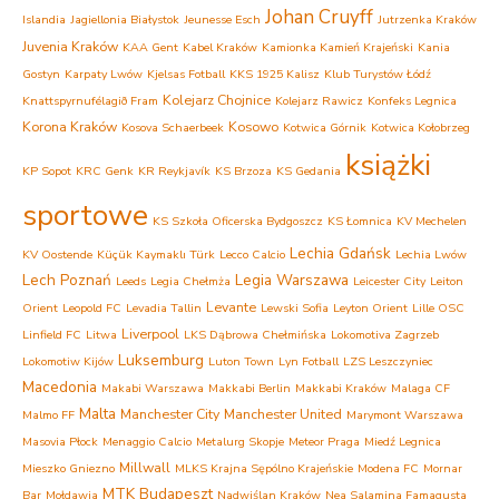
Johan Cruyff
Islandia
Jagiellonia Białystok
Jeunesse Esch
Jutrzenka Kraków
Juvenia Kraków
KAA Gent
Kabel Kraków
Kamionka Kamień Krajeński
Kania
Gostyn
Karpaty Lwów
Kjelsas Fotball
KKS 1925 Kalisz
Klub Turystów Łódź
Kolejarz Chojnice
Knattspyrnufélagið Fram
Kolejarz Rawicz
Konfeks Legnica
Korona Kraków
Kosowo
Kosova Schaerbeek
Kotwica Górnik
Kotwica Kołobrzeg
książki
KP Sopot
KRC Genk
KR Reykjavík
KS Brzoza
KS Gedania
sportowe
KS Szkoła Oficerska Bydgoszcz
KS Łomnica
KV Mechelen
Lechia Gdańsk
KV Oostende
Küçük Kaymaklı Türk
Lecco Calcio
Lechia Lwów
Lech Poznań
Legia Warszawa
Leeds
Legia Chełmża
Leicester City
Leiton
Levante
Orient
Leopold FC
Levadia Tallin
Lewski Sofia
Leyton Orient
Lille OSC
Liverpool
Linfield FC
Litwa
LKS Dąbrowa Chełmińska
Lokomotiva Zagrzeb
Luksemburg
Lokomotiw Kijów
Luton Town
Lyn Fotball
LZS Leszczyniec
Macedonia
Makabi Warszawa
Makkabi Berlin
Makkabi Kraków
Malaga CF
Malta
Manchester City
Manchester United
Malmo FF
Marymont Warszawa
Masovia Płock
Menaggio Calcio
Metalurg Skopje
Meteor Praga
Miedź Legnica
Millwall
Mieszko Gniezno
MLKS Krajna Sępólno Krajeńskie
Modena FC
Mornar
MTK Budapeszt
Bar
Mołdawia
Nadwiślan Kraków
Nea Salamina Famagusta