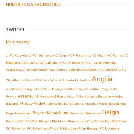
NUMER 14 NA FACEBOOKU
TWITTER
Moje tweety
1. FC Katowice
1. FC Nürnberg
AC Carpi
ACF Fiorentina
AC Milan
AC Parma
AC
Reggiana
AEK Ateny
AEK Larnaka
AFC Amsterdam
AFC Tubize
Agrykola
Warszawa
Ajax Amsterdam
Ajax Tallin
Akademisk Boldklub
AKS Chorzów
AKS
Anglia
Zły
Albania
Altona 93
Amica Wronki
Anderlecht
Andora
Anorthosis Famagusta
APOEL Nikozja
Apollon Smyrnis
Aritma Praga
Arka
Arsenal
Gdynia
AS Monaco
AS Roma
Aston Villa
Atalanta Bergamo
Atletico
Atletico Madryt
Baleares
Atlético del Turia
Austria
Austria Wiedeń
Barceloneta
Belgia
Bayern Monachium
Bayer Leverkusen
Beerschot
Belenenses
Benfica
Benburb FC
Białoruś
Birkirkara
Birmingham City
BK Häcken
BKV Előre
Borussia
SC
Bohemian FC
Bohemians Praga
Boldklubben Frem
Bologna FC