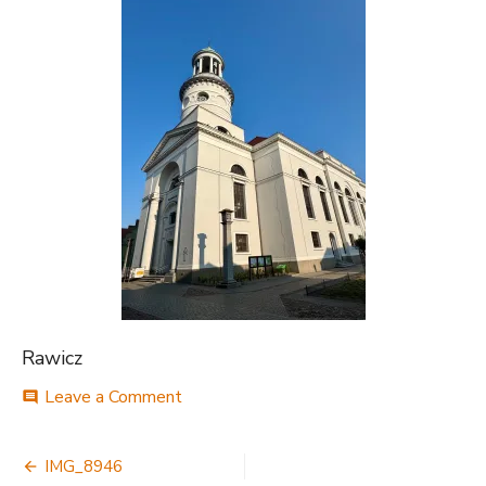
Rawicz
on
Leave a Comment
comment
IMG_8946
Nawigacja
IMG_8946