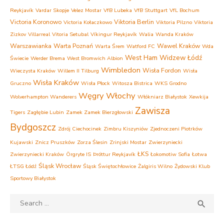
Reykjavík
Vardar Skopje
Velez Mostar
VfB Lubeka
VfB Stuttgart
VfL Bochum
Victoria Koronowo
Viktoria Berlin
Victoria Kołaczkowo
Viktoria Pilzno
Viktoria
Zizkov
Villarreal
Vitoria Setubal
Víkingur Reykjavík
Walia
Wanda Kraków
Warszawianka
Warta Poznań
Wawel Kraków
Warta Śrem
Watford FC
Wda
West Ham
Widzew Łódź
Świecie
Werder Brema
West Bromwich Albion
Wimbledon
Wisła Fordon
Wieczysta Kraków
Willem II Tilburg
Wisła
Wisła Kraków
Gruczno
Wisła Płock
Witosza Bistrica
WKS Grodno
Węgry
Włochy
Wolverhampton Wanderers
Włókniarz Białystok
Xewkija
Zawisza
Tigers
Zagłębie Lubin
Zamek Zamek Bierzgłowski
Bydgoszcz
Zdrój Ciechocinek
Zimbru Kiszyniów
Zjednoczeni Piotrków
Kujawski
Znicz Pruszków
Zorza Ślesin
Zrinjski Mostar
Zwierzyniecki
ŁKS
Zwierzyniecki Kraków
Örgryte IS
Þróttur Reykjavík
Łokomotiw Sofia
Łotwa
Śląsk Wrocław
ŁTSG Łódź
Śląsk Świętochłowice
Żalgiris Wilno
Żydowski Klub
Sportowy Białystok
Search
SEA

for: