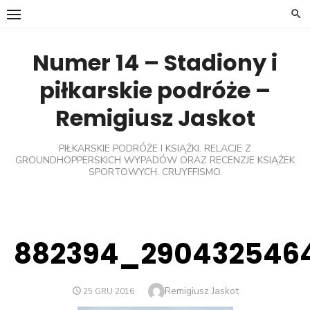
Skip
to
content
Numer 14 – Stadiony i
piłkarskie podróże –
Remigiusz Jaskot
PIŁKARSKIE PODRÓŻE I KSIĄŻKI. RELACJE Z
GROUNDHOPPERSKICH WYPADÓW ORAZ RECENZJE KSIĄŻEK
SPORTOWYCH. CRUYFFISMO.
882394_290432546
Author
Remigiusz Jaskot
POSTED
25 GRU 2016
ON