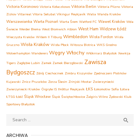
Victoria Koronowo
Viktoria Berlin
Victoria Kołaczkowo
Viktoria Pilzno
Viktoria
Zizkov
Villarreal
Vitoria Setubal
Víkingur Reykjavík
Walia
Wanda Kraków
Warszawianka
Warta Poznań
Wawel Kraków
Warta Śrem
Watford FC
Wda
West Ham
Widzew Łódź
Świecie
Werder Brema
West Bromwich Albion
Wimbledon
Wisła Fordon
Wieczysta Kraków
Willem II Tilburg
Wisła
Wisła Kraków
Gruczno
Wisła Płock
Witosza Bistrica
WKS Grodno
Węgry
Włochy
Wolverhampton Wanderers
Włókniarz Białystok
Xewkija
Zawisza
Tigers
Zagłębie Lubin
Zamek Zamek Bierzgłowski
Bydgoszcz
Zdrój Ciechocinek
Zimbru Kiszyniów
Zjednoczeni Piotrków
Kujawski
Znicz Pruszków
Zorza Ślesin
Zrinjski Mostar
Zwierzyniecki
ŁKS
Zwierzyniecki Kraków
Örgryte IS
Þróttur Reykjavík
Łokomotiw Sofia
Łotwa
Śląsk Wrocław
ŁTSG Łódź
Śląsk Świętochłowice
Żalgiris Wilno
Żydowski Klub
Sportowy Białystok
Search
SEA

for:
ARCHIWA