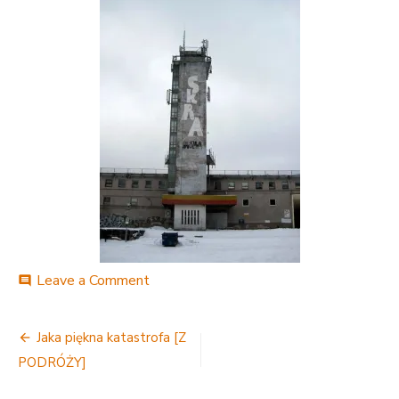
on
Leave a Comment
comment
882394_2904325464922_3857706
Nawigacja
Jaka piękna katastrofa [Z
wpisu
PODRÓŻY]