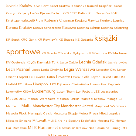
Juvenia Kraków
KAA Gent
Kabel Kraków
Kamionka Kamień Krajeński
Kania
Gostyn
Karpaty Lwów
Kjelsas Fotball
KKS 1925 Kalisz
Klub Turystów Łódź
Kolejarz Chojnice
Knattspyrnufélagið Fram
Kolejarz Rawicz
Konfeks Legnica
Korona Kraków
Kosowo
Kosova Schaerbeek
Kotwica Górnik
Kotwica Kołobrzeg
książki
KP Sopot
KRC Genk
KR Reykjavík
KS Brzoza
KS Gedania
sportowe
KS Szkoła Oficerska Bydgoszcz
KS Łomnica
KV Mechelen
Lechia Gdańsk
KV Oostende
Küçük Kaymaklı Türk
Lecco Calcio
Lechia Lwów
Lech Poznań
Legia Warszawa
Leeds
Legia Chełmża
Leicester City
Leiton
Levante
Orient
Leopold FC
Levadia Tallin
Lewski Sofia
Leyton Orient
Lille OSC
Liverpool
Linfield FC
Litwa
LKS Dąbrowa Chełmińska
Lokomotiva Zagrzeb
Luksemburg
Lokomotiw Kijów
Luton Town
Lyn Fotball
LZS Leszczyniec
Macedonia
Makabi Warszawa
Makkabi Berlin
Makkabi Kraków
Malaga CF
Malta
Manchester City
Manchester United
Malmo FF
Marymont Warszawa
Masovia Płock
Menaggio Calcio
Metalurg Skopje
Meteor Praga
Miedź Legnica
Millwall
Mieszko Gniezno
MLKS Krajna Sępólno Krajeńskie
Modena FC
Mornar
MTK Budapeszt
Bar
Mołdawia
Nadwiślan Kraków
Nea Salamina Famagusta