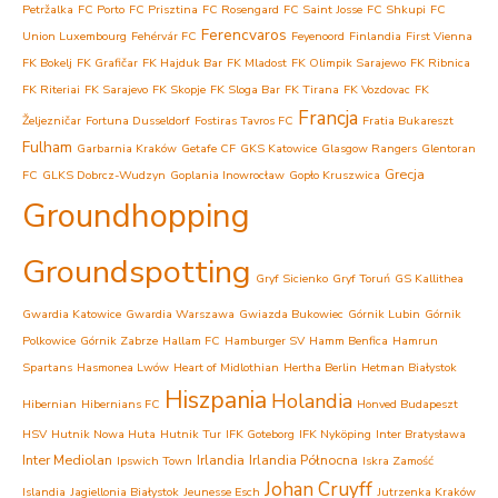
Petržalka
FC Porto
FC Prisztina
FC Rosengard
FC Saint Josse
FC Shkupi
FC
Ferencvaros
Union Luxembourg
Fehérvár FC
Feyenoord
Finlandia
First Vienna
FK Bokelj
FK Grafičar
FK Hajduk Bar
FK Mladost
FK Olimpik Sarajewo
FK Ribnica
FK Riteriai
FK Sarajevo
FK Skopje
FK Sloga Bar
FK Tirana
FK Vozdovac
FK
Francja
Željezničar
Fortuna Dusseldorf
Fostiras Tavros FC
Fratia Bukareszt
Fulham
Garbarnia Kraków
Getafe CF
GKS Katowice
Glasgow Rangers
Glentoran
Grecja
FC
GLKS Dobrcz-Wudzyn
Goplania Inowrocław
Gopło Kruszwica
Groundhopping
Groundspotting
Gryf Sicienko
Gryf Toruń
GS Kallithea
Gwardia Katowice
Gwardia Warszawa
Gwiazda Bukowiec
Górnik Lubin
Górnik
Polkowice
Górnik Zabrze
Hallam FC
Hamburger SV
Hamm Benfica
Hamrun
Spartans
Hasmonea Lwów
Heart of Midlothian
Hertha Berlin
Hetman Białystok
Hiszpania
Holandia
Hibernian
Hibernians FC
Honved Budapeszt
HSV
Hutnik Nowa Huta
Hutnik Tur
IFK Goteborg
IFK Nyköping
Inter Bratysława
Inter Mediolan
Irlandia
Irlandia Północna
Ipswich Town
Iskra Zamość
Johan Cruyff
Islandia
Jagiellonia Białystok
Jeunesse Esch
Jutrzenka Kraków