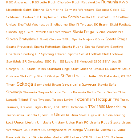
Rumunia
RSC Anderlecht
RSD Jette
Ruch Chorzów
Ruch Radzionków
RWD
Molenbeek
Saint-Étienne
San Marino
Sarmata Warszawa
Sassuolo Calcio
SC
Serbia
Schlesien Breslau 1901
Septemwri Sofia
Sevilla FC
Sheffield FC
Sheffield
United
Sheffield Wednesday
Shelbourne
Sheriff Tyraspol
SK Brann
Skeid Football
Slavia Praga
Skonto Ryga
Skra Paterek
Skra Warszawa
Sliema Wanderers
Slovan Bratysława
Sparta Praga
Sokół Kleczew
SPAL
Sparta Miejska Górka
Sparta Przysiersk
Sparta Rotterdam
Sparta Rudna
Sparta Wrocław
Sporting
Charleroi
Sporting CP
Sporting Lokeren
Sportis Social Football Club Łochowo
Sportklub
SR Donaufeld
SSC Bari
SS Lazio
SS Monopoli 1966
SS Virtus
St.
George's F.C.
Stade Reims
Standard Liege
Start Gniezno
Steaua Bukareszt
Stella
St Pauli
Gniezno
Stoke City
Stomil Olsztyn
Sutton United
SV Babelsberg 03
SV
Szkocja
Szwajcaria
Szwecja
Thorn
Szombierki Bytom
Sławia Sofia
Słowacja
Słowenia
Tarpan Mrocza
Tennis Borussia Berlin
Teuta Durres
Third
Tottenham Hotspur
Lanark
Tiligul-Tiras Tyraspol
Torpedo Lwów
TPS Turku
TSV 1860 Monachium
Tramwaj Kraków
Triglav Kranj
TSG 1899 Hoffenheim
Ukraina
Tucholanka Tuchola
Ujpest FC
Unia Solec Kujawski
Union-Touring
Union Berlin
Łódź
Unislavia Unisław
Upton Park FC
Urania Ruda Śląska
Ursus
Valencia
Warszawa
US Hostert
US Settignanese
Valarenga
Valetta FC
Valur
Reykjavík
Vardar Skopje
Velez Mostar
VfB Lubeka
VfB Stuttgart
VfL Bochum