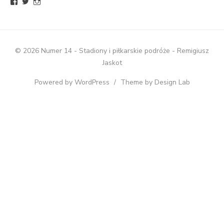
Zobacz
Zobacz
Zobacz
profil
profil
profil
BlogNumer14
R_Jaskot
numer14pl
na
na
na
Facebook
Twitter
Instagram
© 2026 Numer 14 - Stadiony i piłkarskie podróże - Remigiusz
Jaskot
Powered by WordPress
/
Theme by Design Lab