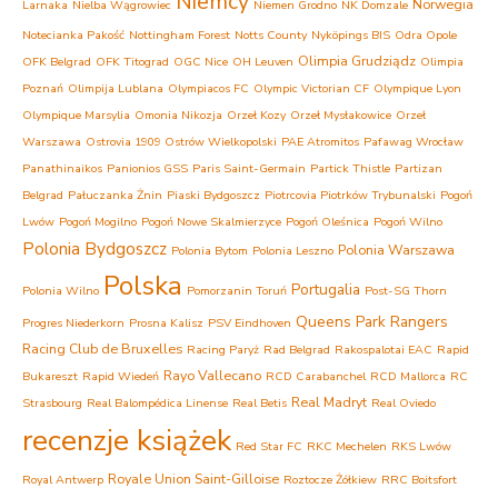
Niemcy
Norwegia
Larnaka
Nielba Wągrowiec
Niemen Grodno
NK Domzale
Notecianka Pakość
Nottingham Forest
Notts County
Nyköpings BIS
Odra Opole
Olimpia Grudziądz
OFK Belgrad
OFK Titograd
OGC Nice
OH Leuven
Olimpia
Poznań
Olimpija Lublana
Olympiacos FC
Olympic Victorian CF
Olympique Lyon
Olympique Marsylia
Omonia Nikozja
Orzeł Kozy
Orzeł Mysłakowice
Orzeł
Warszawa
Ostrovia 1909 Ostrów Wielkopolski
PAE Atromitos
Pafawag Wrocław
Panathinaikos
Panionios GSS
Paris Saint-Germain
Partick Thistle
Partizan
Belgrad
Pałuczanka Żnin
Piaski Bydgoszcz
Piotrcovia Piotrków Trybunalski
Pogoń
Lwów
Pogoń Mogilno
Pogoń Nowe Skalmierzyce
Pogoń Oleśnica
Pogoń Wilno
Polonia Bydgoszcz
Polonia Warszawa
Polonia Bytom
Polonia Leszno
Polska
Portugalia
Polonia Wilno
Pomorzanin Toruń
Post-SG Thorn
Queens Park Rangers
Progres Niederkorn
Prosna Kalisz
PSV Eindhoven
Racing Club de Bruxelles
Racing Paryż
Rad Belgrad
Rakospalotai EAC
Rapid
Rayo Vallecano
Bukareszt
Rapid Wiedeń
RCD Carabanchel
RCD Mallorca
RC
Real Madryt
Strasbourg
Real Balompédica Linense
Real Betis
Real Oviedo
recenzje książek
Red Star FC
RKC Mechelen
RKS Lwów
Royale Union Saint-Gilloise
Royal Antwerp
Roztocze Żółkiew
RRC Boitsfort