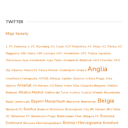
TWITTER
Moje tweety
1. FC Katowice
1. FC Nürnberg
AC Carpi
ACF Fiorentina
AC Milan
AC Parma
AC
Reggiana
AEK Ateny
AEK Larnaka
AFC Amsterdam
AFC Tubize
Agrykola
Warszawa
Ajax Amsterdam
Ajax Tallin
Akademisk Boldklub
AKS Chorzów
AKS
Anglia
Zły
Albania
Altona 93
Amica Wronki
Anderlecht
Andora
Anorthosis Famagusta
APOEL Nikozja
Apollon Smyrnis
Aritma Praga
Arka
Arsenal
Gdynia
AS Monaco
AS Roma
Aston Villa
Atalanta Bergamo
Atletico
Atletico Madryt
Baleares
Atlético del Turia
Austria
Austria Wiedeń
Barceloneta
Belgia
Bayern Monachium
Bayer Leverkusen
Beerschot
Belenenses
Benfica
Benburb FC
Białoruś
Birkirkara
Birmingham City
BK Häcken
BKV Előre
Borussia
SC
Bohemian FC
Bohemians Praga
Boldklubben Frem
Bologna FC
Bośnia i Hercegowina
Dortmund
Brentford
Borussia Mönchengladbach