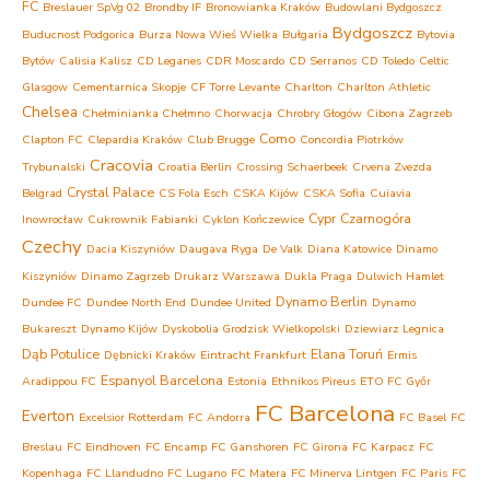
FC
Breslauer SpVg 02
Brondby IF
Bronowianka Kraków
Budowlani Bydgoszcz
Bydgoszcz
Buducnost Podgorica
Burza Nowa Wieś Wielka
Bułgaria
Bytovia
Bytów
Calisia Kalisz
CD Leganes
CDR Moscardo
CD Serranos
CD Toledo
Celtic
Glasgow
Cementarnica Skopje
CF Torre Levante
Charlton
Charlton Athletic
Chelsea
Chełminianka Chełmno
Chorwacja
Chrobry Głogów
Cibona Zagrzeb
Como
Clapton FC
Clepardia Kraków
Club Brugge
Concordia Piotrków
Cracovia
Trybunalski
Croatia Berlin
Crossing Schaerbeek
Crvena Zvezda
Crystal Palace
Belgrad
CS Fola Esch
CSKA Kijów
CSKA Sofia
Cuiavia
Cypr
Czarnogóra
Inowrocław
Cukrownik Fabianki
Cyklon Kończewice
Czechy
Dacia Kiszyniów
Daugava Ryga
De Valk
Diana Katowice
Dinamo
Kiszyniów
Dinamo Zagrzeb
Drukarz Warszawa
Dukla Praga
Dulwich Hamlet
Dynamo Berlin
Dundee FC
Dundee North End
Dundee United
Dynamo
Bukareszt
Dynamo Kijów
Dyskobolia Grodzisk Wielkopolski
Dziewiarz Legnica
Dąb Potulice
Elana Toruń
Dębnicki Kraków
Eintracht Frankfurt
Ermis
Espanyol Barcelona
Aradippou FC
Estonia
Ethnikos Pireus
ETO FC Győr
FC Barcelona
Everton
Excelsior Rotterdam
FC Andorra
FC Basel
FC
Breslau
FC Eindhoven
FC Encamp
FC Ganshoren
FC Girona
FC Karpacz
FC
Kopenhaga
FC Llandudno
FC Lugano
FC Matera
FC Minerva Lintgen
FC Paris
FC