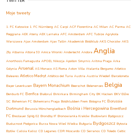
TWITTER
Moje tweety
1. FC Katowice
1. FC Nürnberg
AC Carpi
ACF Fiorentina
AC Milan
AC Parma
AC
Reggiana
AEK Ateny
AEK Larnaka
AFC Amsterdam
AFC Tubize
Agrykola
Warszawa
Ajax Amsterdam
Ajax Tallin
Akademisk Boldklub
AKS Chorzów
AKS
Anglia
Zły
Albania
Altona 93
Amica Wronki
Anderlecht
Andora
Anorthosis Famagusta
APOEL Nikozja
Apollon Smyrnis
Aritma Praga
Arka
Arsenal
Gdynia
AS Monaco
AS Roma
Aston Villa
Atalanta Bergamo
Atletico
Atletico Madryt
Baleares
Atlético del Turia
Austria
Austria Wiedeń
Barceloneta
Belgia
Bayern Monachium
Bayer Leverkusen
Beerschot
Belenenses
Benfica
Benburb FC
Białoruś
Birkirkara
Birmingham City
BK Häcken
BKV Előre
Borussia
SC
Bohemian FC
Bohemians Praga
Boldklubben Frem
Bologna FC
Bośnia i Hercegowina
Dortmund
Brentford
Borussia Mönchengladbach
FC
Breslauer SpVg 02
Brondby IF
Bronowianka Kraków
Budowlani Bydgoszcz
Bydgoszcz
Buducnost Podgorica
Burza Nowa Wieś Wielka
Bułgaria
Bytovia
Bytów
Calisia Kalisz
CD Leganes
CDR Moscardo
CD Serranos
CD Toledo
Celtic