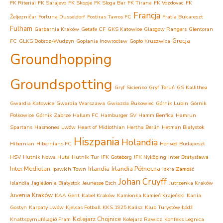
FK Riteriai
FK Sarajevo
FK Skopje
FK Sloga Bar
FK Tirana
FK Vozdovac
FK
Francja
Željezničar
Fortuna Dusseldorf
Fostiras Tavros FC
Fratia Bukareszt
Fulham
Garbarnia Kraków
Getafe CF
GKS Katowice
Glasgow Rangers
Glentoran
Grecja
FC
GLKS Dobrcz-Wudzyn
Goplania Inowrocław
Gopło Kruszwica
Groundhopping
Groundspotting
Gryf Sicienko
Gryf Toruń
GS Kallithea
Gwardia Katowice
Gwardia Warszawa
Gwiazda Bukowiec
Górnik Lubin
Górnik
Polkowice
Górnik Zabrze
Hallam FC
Hamburger SV
Hamm Benfica
Hamrun
Spartans
Hasmonea Lwów
Heart of Midlothian
Hertha Berlin
Hetman Białystok
Hiszpania
Holandia
Hibernian
Hibernians FC
Honved Budapeszt
HSV
Hutnik Nowa Huta
Hutnik Tur
IFK Goteborg
IFK Nyköping
Inter Bratysława
Inter Mediolan
Irlandia
Irlandia Północna
Ipswich Town
Iskra Zamość
Johan Cruyff
Islandia
Jagiellonia Białystok
Jeunesse Esch
Jutrzenka Kraków
Juvenia Kraków
KAA Gent
Kabel Kraków
Kamionka Kamień Krajeński
Kania
Gostyn
Karpaty Lwów
Kjelsas Fotball
KKS 1925 Kalisz
Klub Turystów Łódź
Kolejarz Chojnice
Knattspyrnufélagið Fram
Kolejarz Rawicz
Konfeks Legnica