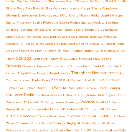
United
Sheffield Wednesday
Shelbourne
Sheriff Tyraspol
SK Brann
Skeid Football
Slavia Praga
Skonto Ryga
Skra Paterek
Skra Warszawa
Sliema Wanderers
Slovan Bratysława
Sparta Praga
Sokół Kleczew
SPAL
Sparta Miejska Górka
Sparta Przysiersk
Sparta Rotterdam
Sparta Rudna
Sparta Wrocław
Sporting
Charleroi
Sporting CP
Sporting Lokeren
Sportis Social Football Club Łochowo
Sportklub
SR Donaufeld
SSC Bari
SS Lazio
SS Monopoli 1966
SS Virtus
St.
George's F.C.
Stade Reims
Standard Liege
Start Gniezno
Steaua Bukareszt
Stella
St Pauli
Gniezno
Stoke City
Stomil Olsztyn
Sutton United
SV Babelsberg 03
SV
Szkocja
Szwajcaria
Szwecja
Thorn
Szombierki Bytom
Sławia Sofia
Słowacja
Słowenia
Tarpan Mrocza
Tennis Borussia Berlin
Teuta Durres
Third
Tottenham Hotspur
Lanark
Tiligul-Tiras Tyraspol
Torpedo Lwów
TPS Turku
TSV 1860 Monachium
Tramwaj Kraków
Triglav Kranj
TSG 1899 Hoffenheim
Ukraina
Tucholanka Tuchola
Ujpest FC
Unia Solec Kujawski
Union-Touring
Union Berlin
Łódź
Unislavia Unisław
Upton Park FC
Urania Ruda Śląska
Ursus
Valencia
Warszawa
US Hostert
US Settignanese
Valarenga
Valetta FC
Valur
Reykjavík
Vardar Skopje
Velez Mostar
VfB Lubeka
VfB Stuttgart
VfL Bochum
Victoria Koronowo
Viktoria Berlin
Victoria Kołaczkowo
Viktoria Pilzno
Viktoria
Zizkov
Villarreal
Vitoria Setubal
Víkingur Reykjavík
Walia
Wanda Kraków
Warszawianka
Warta Poznań
Wawel Kraków
Warta Śrem
Watford FC
Wda