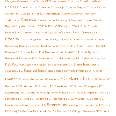
Glasgow
Cementarnica Skopje
CF Torre Levante
Charlton
Charlton Athletic
Chelsea
Chełminianka Chełmno
Chorwacja
Chrobry Głogów
Cibona Zagrzeb
Como
Clapton FC
Clepardia Kraków
Club Brugge
Concordia Piotrków
Cracovia
Trybunalski
Croatia Berlin
Crossing Schaerbeek
Crvena Zvezda
Crystal Palace
Belgrad
CS Fola Esch
CSKA Kijów
CSKA Sofia
Cuiavia
Cypr
Czarnogóra
Inowrocław
Cukrownik Fabianki
Cyklon Kończewice
Czechy
Dacia Kiszyniów
Daugava Ryga
De Valk
Diana Katowice
Dinamo
Kiszyniów
Dinamo Zagrzeb
Drukarz Warszawa
Dukla Praga
Dulwich Hamlet
Dynamo Berlin
Dundee FC
Dundee North End
Dundee United
Dynamo
Bukareszt
Dynamo Kijów
Dyskobolia Grodzisk Wielkopolski
Dziewiarz Legnica
Dąb Potulice
Elana Toruń
Dębnicki Kraków
Eintracht Frankfurt
Ermis
Espanyol Barcelona
Aradippou FC
Estonia
Ethnikos Pireus
ETO FC Győr
FC Barcelona
Everton
Excelsior Rotterdam
FC Andorra
FC Basel
FC
Breslau
FC Eindhoven
FC Encamp
FC Ganshoren
FC Girona
FC Karpacz
FC
Kopenhaga
FC Llandudno
FC Lugano
FC Matera
FC Minerva Lintgen
FC Paris
FC
Petržalka
FC Porto
FC Prisztina
FC Rosengard
FC Saint Josse
FC Shkupi
FC
Ferencvaros
Union Luxembourg
Fehérvár FC
Feyenoord
Finlandia
First Vienna
FK Bokelj
FK Grafičar
FK Hajduk Bar
FK Mladost
FK Olimpik Sarajewo
FK Ribnica