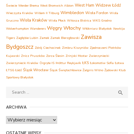
West Ham
Widzew Łódź
Świecie
Werder Brema
West Bromwich Albion
Wimbledon
Wisła Fordon
Wieczysta Kraków
Willem II Tilburg
Wisła
Wisła Kraków
Gruczno
Wisła Płock
Witosza Bistrica
WKS Grodno
Węgry
Włochy
Wolverhampton Wanderers
Włókniarz Białystok
Xewkija
Zawisza
Tigers
Zagłębie Lubin
Zamek Zamek Bierzgłowski
Bydgoszcz
Zdrój Ciechocinek
Zimbru Kiszyniów
Zjednoczeni Piotrków
Kujawski
Znicz Pruszków
Zorza Ślesin
Zrinjski Mostar
Zwierzyniecki
ŁKS
Zwierzyniecki Kraków
Örgryte IS
Þróttur Reykjavík
Łokomotiw Sofia
Łotwa
Śląsk Wrocław
ŁTSG Łódź
Śląsk Świętochłowice
Żalgiris Wilno
Żydowski Klub
Sportowy Białystok
Search
SEA

for:
ARCHIWA
Archiwa
OSTATNIE WPISY