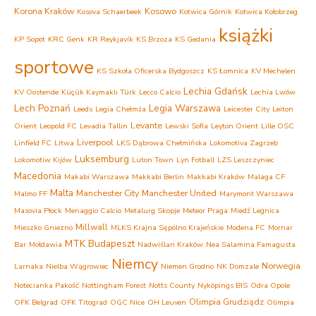
Korona Kraków
Kosowo
Kosova Schaerbeek
Kotwica Górnik
Kotwica Kołobrzeg
książki
KP Sopot
KRC Genk
KR Reykjavík
KS Brzoza
KS Gedania
sportowe
KS Szkoła Oficerska Bydgoszcz
KS Łomnica
KV Mechelen
Lechia Gdańsk
KV Oostende
Küçük Kaymaklı Türk
Lecco Calcio
Lechia Lwów
Lech Poznań
Legia Warszawa
Leeds
Legia Chełmża
Leicester City
Leiton
Levante
Orient
Leopold FC
Levadia Tallin
Lewski Sofia
Leyton Orient
Lille OSC
Liverpool
Linfield FC
Litwa
LKS Dąbrowa Chełmińska
Lokomotiva Zagrzeb
Luksemburg
Lokomotiw Kijów
Luton Town
Lyn Fotball
LZS Leszczyniec
Macedonia
Makabi Warszawa
Makkabi Berlin
Makkabi Kraków
Malaga CF
Malta
Manchester City
Manchester United
Malmo FF
Marymont Warszawa
Masovia Płock
Menaggio Calcio
Metalurg Skopje
Meteor Praga
Miedź Legnica
Millwall
Mieszko Gniezno
MLKS Krajna Sępólno Krajeńskie
Modena FC
Mornar
MTK Budapeszt
Bar
Mołdawia
Nadwiślan Kraków
Nea Salamina Famagusta
Niemcy
Norwegia
Larnaka
Nielba Wągrowiec
Niemen Grodno
NK Domzale
Notecianka Pakość
Nottingham Forest
Notts County
Nyköpings BIS
Odra Opole
Olimpia Grudziądz
OFK Belgrad
OFK Titograd
OGC Nice
OH Leuven
Olimpia