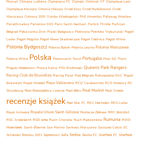
Poznań
Olimpija Lublana
Olympiacos FC
Olympic Victorian CF
Olympique Lyon
Olympique Marsylia
Omonia Nikozja
Orzeł Kozy
Orzeł Mysłakowice
Orzeł
Warszawa
Ostrovia 1909 Ostrów Wielkopolski
PAE Atromitos
Pafawag Wrocław
Panathinaikos
Panionios GSS
Paris Saint-Germain
Partick Thistle
Partizan
Belgrad
Pałuczanka Żnin
Piaski Bydgoszcz
Piotrcovia Piotrków Trybunalski
Pogoń
Lwów
Pogoń Mogilno
Pogoń Nowe Skalmierzyce
Pogoń Oleśnica
Pogoń Wilno
Polonia Bydgoszcz
Polonia Warszawa
Polonia Bytom
Polonia Leszno
Polska
Portugalia
Polonia Wilno
Pomorzanin Toruń
Post-SG Thorn
Queens Park Rangers
Progres Niederkorn
Prosna Kalisz
PSV Eindhoven
Racing Club de Bruxelles
Racing Paryż
Rad Belgrad
Rakospalotai EAC
Rapid
Rayo Vallecano
Bukareszt
Rapid Wiedeń
RCD Carabanchel
RCD Mallorca
RC
Real Madryt
Strasbourg
Real Balompédica Linense
Real Betis
Real Oviedo
recenzje książek
Red Star FC
RKC Mechelen
RKS Lwów
Royale Union Saint-Gilloise
Royal Antwerp
Roztocze Żółkiew
RRC Boitsfort
Rumunia
RSC Anderlecht
RSD Jette
Ruch Chorzów
Ruch Radzionków
RWD
Molenbeek
Saint-Étienne
San Marino
Sarmata Warszawa
Sassuolo Calcio
SC
Serbia
Schlesien Breslau 1901
Septemwri Sofia
Sevilla FC
Sheffield FC
Sheffield