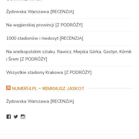
Żydowska Warszawa [RECENZJA]
Na węgierskiej prowincji [Z PODRÓŻY]
1000 stadionów i niedosyt [RECENZJA]
Na wielkopolskim szlaku. Rawicz, Miejska Górka, Gostyn, Kórnik
i Śrem [Z PODRÓŻY]
Wszystkie stadiony Krakowa [Z PODRÓŻY]
NUMER14.PL – REMIGIUSZ JASKOT
Żydowska Warszawa [RECENZJA]
Zobacz
Zobacz
Zobacz
profil
profil
profil
BlogNumer14
R_Jaskot
numer14pl
na
na
na
Facebook
Twitter
Instagram