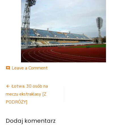
on
Leave a Comment
comment
1412698_3604522249404_861702
Nawigacja
Łotwa. 30 osób na
wpisu
meczu ekstraklasy [Z
PODRÓŻY]
Dodaj komentarz