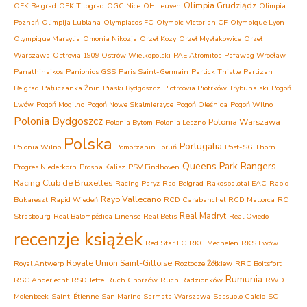
Olimpia Grudziądz
OFK Belgrad
OFK Titograd
OGC Nice
OH Leuven
Olimpia
Poznań
Olimpija Lublana
Olympiacos FC
Olympic Victorian CF
Olympique Lyon
Olympique Marsylia
Omonia Nikozja
Orzeł Kozy
Orzeł Mysłakowice
Orzeł
Warszawa
Ostrovia 1909 Ostrów Wielkopolski
PAE Atromitos
Pafawag Wrocław
Panathinaikos
Panionios GSS
Paris Saint-Germain
Partick Thistle
Partizan
Belgrad
Pałuczanka Żnin
Piaski Bydgoszcz
Piotrcovia Piotrków Trybunalski
Pogoń
Lwów
Pogoń Mogilno
Pogoń Nowe Skalmierzyce
Pogoń Oleśnica
Pogoń Wilno
Polonia Bydgoszcz
Polonia Warszawa
Polonia Bytom
Polonia Leszno
Polska
Portugalia
Polonia Wilno
Pomorzanin Toruń
Post-SG Thorn
Queens Park Rangers
Progres Niederkorn
Prosna Kalisz
PSV Eindhoven
Racing Club de Bruxelles
Racing Paryż
Rad Belgrad
Rakospalotai EAC
Rapid
Rayo Vallecano
Bukareszt
Rapid Wiedeń
RCD Carabanchel
RCD Mallorca
RC
Real Madryt
Strasbourg
Real Balompédica Linense
Real Betis
Real Oviedo
recenzje książek
Red Star FC
RKC Mechelen
RKS Lwów
Royale Union Saint-Gilloise
Royal Antwerp
Roztocze Żółkiew
RRC Boitsfort
Rumunia
RSC Anderlecht
RSD Jette
Ruch Chorzów
Ruch Radzionków
RWD
Molenbeek
Saint-Étienne
San Marino
Sarmata Warszawa
Sassuolo Calcio
SC