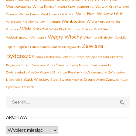
Warszawianka
Warta Poznań
Wawel Kraków
Warta Śrem
Watford FC
Wda
West Ham
Widzew Łódź
Świecie
Werder Brema
West Bromwich Albion
Wimbledon
Wisła Fordon
Wieczysta Kraków
Willem II Tilburg
Wisła
Wisła Kraków
Gruczno
Wisła Płock
Witosza Bistrica
WKS Grodno
Węgry
Włochy
Wolverhampton Wanderers
Włókniarz Białystok
Xewkija
Zawisza
Tigers
Zagłębie Lubin
Zamek Zamek Bierzgłowski
Bydgoszcz
Zdrój Ciechocinek
Zimbru Kiszyniów
Zjednoczeni Piotrków
Kujawski
Znicz Pruszków
Zorza Ślesin
Zrinjski Mostar
Zwierzyniecki
ŁKS
Zwierzyniecki Kraków
Örgryte IS
Þróttur Reykjavík
Łokomotiw Sofia
Łotwa
Śląsk Wrocław
ŁTSG Łódź
Śląsk Świętochłowice
Żalgiris Wilno
Żydowski Klub
Sportowy Białystok
Search
SEA

for:
ARCHIWA
Archiwa