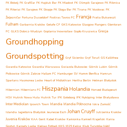
FK Bokelj
FK Grafičar
FK Hajduk Bar
FK Mladost
FK Olimpik Sarajewo
FK Ribnica
FK Riteriai
FK Sarajevo
FK Skopje
FK Sloga Bar
FK Tirana
FK Vozdovac
FK
Francja
Željezničar
Fortuna Dusseldorf
Fostiras Tavros FC
Fratia Bukareszt
Fulham
Garbarnia Kraków
Getafe CF
GKS Katowice
Glasgow Rangers
Glentoran
Grecja
FC
GLKS Dobrcz-Wudzyn
Goplania Inowrocław
Gopło Kruszwica
Groundhopping
Groundspotting
Gryf Sicienko
Gryf Toruń
GS Kallithea
Gwardia Katowice
Gwardia Warszawa
Gwiazda Bukowiec
Górnik Lubin
Górnik
Polkowice
Górnik Zabrze
Hallam FC
Hamburger SV
Hamm Benfica
Hamrun
Spartans
Hasmonea Lwów
Heart of Midlothian
Hertha Berlin
Hetman Białystok
Hiszpania
Holandia
Hibernian
Hibernians FC
Honved Budapeszt
HSV
Hutnik Nowa Huta
Hutnik Tur
IFK Goteborg
IFK Nyköping
Inter Bratysława
Inter Mediolan
Irlandia
Irlandia Północna
Ipswich Town
Iskra Zamość
Johan Cruyff
Islandia
Jagiellonia Białystok
Jeunesse Esch
Jutrzenka Kraków
Juvenia Kraków
KAA Gent
Kabel Kraków
Kamionka Kamień Krajeński
Kania
Gostyn
Karpaty Lwów
Kjelsas Fotball
KKS 1925 Kalisz
Klub Turystów Łódź