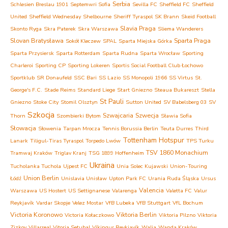
Serbia
Schlesien Breslau 1901
Septemwri Sofia
Sevilla FC
Sheffield FC
Sheffield
United
Sheffield Wednesday
Shelbourne
Sheriff Tyraspol
SK Brann
Skeid Football
Slavia Praga
Skonto Ryga
Skra Paterek
Skra Warszawa
Sliema Wanderers
Slovan Bratysława
Sparta Praga
Sokół Kleczew
SPAL
Sparta Miejska Górka
Sparta Przysiersk
Sparta Rotterdam
Sparta Rudna
Sparta Wrocław
Sporting
Charleroi
Sporting CP
Sporting Lokeren
Sportis Social Football Club Łochowo
Sportklub
SR Donaufeld
SSC Bari
SS Lazio
SS Monopoli 1966
SS Virtus
St.
George's F.C.
Stade Reims
Standard Liege
Start Gniezno
Steaua Bukareszt
Stella
St Pauli
Gniezno
Stoke City
Stomil Olsztyn
Sutton United
SV Babelsberg 03
SV
Szkocja
Szwajcaria
Szwecja
Thorn
Szombierki Bytom
Sławia Sofia
Słowacja
Słowenia
Tarpan Mrocza
Tennis Borussia Berlin
Teuta Durres
Third
Tottenham Hotspur
Lanark
Tiligul-Tiras Tyraspol
Torpedo Lwów
TPS Turku
TSV 1860 Monachium
Tramwaj Kraków
Triglav Kranj
TSG 1899 Hoffenheim
Ukraina
Tucholanka Tuchola
Ujpest FC
Unia Solec Kujawski
Union-Touring
Union Berlin
Łódź
Unislavia Unisław
Upton Park FC
Urania Ruda Śląska
Ursus
Valencia
Warszawa
US Hostert
US Settignanese
Valarenga
Valetta FC
Valur
Reykjavík
Vardar Skopje
Velez Mostar
VfB Lubeka
VfB Stuttgart
VfL Bochum
Victoria Koronowo
Viktoria Berlin
Victoria Kołaczkowo
Viktoria Pilzno
Viktoria
Zizkov
Villarreal
Vitoria Setubal
Víkingur Reykjavík
Walia
Wanda Kraków