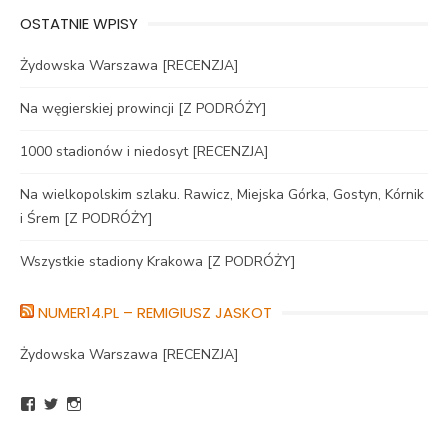
OSTATNIE WPISY
Żydowska Warszawa [RECENZJA]
Na węgierskiej prowincji [Z PODRÓŻY]
1000 stadionów i niedosyt [RECENZJA]
Na wielkopolskim szlaku. Rawicz, Miejska Górka, Gostyn, Kórnik
i Śrem [Z PODRÓŻY]
Wszystkie stadiony Krakowa [Z PODRÓŻY]
NUMER14.PL – REMIGIUSZ JASKOT
Żydowska Warszawa [RECENZJA]
Zobacz
Zobacz
Zobacz
profil
profil
profil
BlogNumer14
R_Jaskot
numer14pl