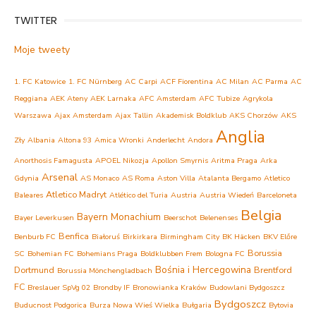
TWITTER
Moje tweety
1. FC Katowice
1. FC Nürnberg
AC Carpi
ACF Fiorentina
AC Milan
AC Parma
AC
Reggiana
AEK Ateny
AEK Larnaka
AFC Amsterdam
AFC Tubize
Agrykola
Warszawa
Ajax Amsterdam
Ajax Tallin
Akademisk Boldklub
AKS Chorzów
AKS
Anglia
Zły
Albania
Altona 93
Amica Wronki
Anderlecht
Andora
Anorthosis Famagusta
APOEL Nikozja
Apollon Smyrnis
Aritma Praga
Arka
Arsenal
Gdynia
AS Monaco
AS Roma
Aston Villa
Atalanta Bergamo
Atletico
Atletico Madryt
Baleares
Atlético del Turia
Austria
Austria Wiedeń
Barceloneta
Belgia
Bayern Monachium
Bayer Leverkusen
Beerschot
Belenenses
Benfica
Benburb FC
Białoruś
Birkirkara
Birmingham City
BK Häcken
BKV Előre
Borussia
SC
Bohemian FC
Bohemians Praga
Boldklubben Frem
Bologna FC
Bośnia i Hercegowina
Dortmund
Brentford
Borussia Mönchengladbach
FC
Breslauer SpVg 02
Brondby IF
Bronowianka Kraków
Budowlani Bydgoszcz
Bydgoszcz
Buducnost Podgorica
Burza Nowa Wieś Wielka
Bułgaria
Bytovia