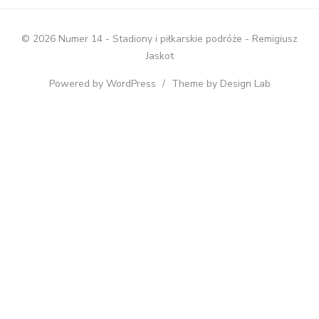
na
na
na
Facebook
Twitter
Instagram
© 2026 Numer 14 - Stadiony i piłkarskie podróże - Remigiusz
Jaskot
Powered by WordPress
/
Theme by Design Lab