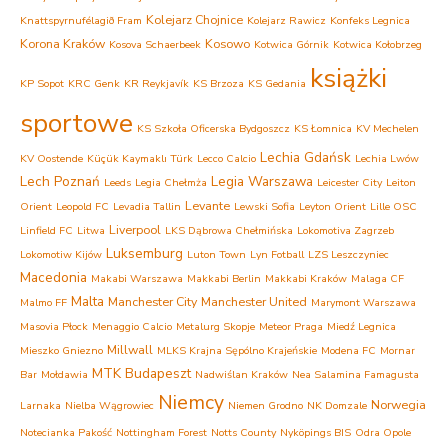
Kolejarz Chojnice
Knattspyrnufélagið Fram
Kolejarz Rawicz
Konfeks Legnica
Korona Kraków
Kosowo
Kosova Schaerbeek
Kotwica Górnik
Kotwica Kołobrzeg
książki
KP Sopot
KRC Genk
KR Reykjavík
KS Brzoza
KS Gedania
sportowe
KS Szkoła Oficerska Bydgoszcz
KS Łomnica
KV Mechelen
Lechia Gdańsk
KV Oostende
Küçük Kaymaklı Türk
Lecco Calcio
Lechia Lwów
Lech Poznań
Legia Warszawa
Leeds
Legia Chełmża
Leicester City
Leiton
Levante
Orient
Leopold FC
Levadia Tallin
Lewski Sofia
Leyton Orient
Lille OSC
Liverpool
Linfield FC
Litwa
LKS Dąbrowa Chełmińska
Lokomotiva Zagrzeb
Luksemburg
Lokomotiw Kijów
Luton Town
Lyn Fotball
LZS Leszczyniec
Macedonia
Makabi Warszawa
Makkabi Berlin
Makkabi Kraków
Malaga CF
Malta
Manchester City
Manchester United
Malmo FF
Marymont Warszawa
Masovia Płock
Menaggio Calcio
Metalurg Skopje
Meteor Praga
Miedź Legnica
Millwall
Mieszko Gniezno
MLKS Krajna Sępólno Krajeńskie
Modena FC
Mornar
MTK Budapeszt
Bar
Mołdawia
Nadwiślan Kraków
Nea Salamina Famagusta
Niemcy
Norwegia
Larnaka
Nielba Wągrowiec
Niemen Grodno
NK Domzale
Notecianka Pakość
Nottingham Forest
Notts County
Nyköpings BIS
Odra Opole