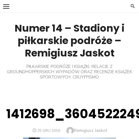
Skip
to
content
Numer 14 – Stadiony i
piłkarskie podróże –
Remigiusz Jaskot
PIŁKARSKIE PODRÓŻE I KSIĄŻKI. RELACJE Z
GROUNDHOPPERSKICH WYPADÓW ORAZ RECENZJE KSIĄŻEK
SPORTOWYCH. CRUYFFISMO.
1412698_360452224
Author
Remigiusz Jaskot
POSTED
25 GRU 2016
ON