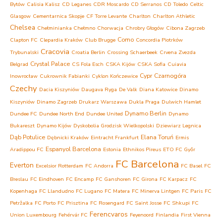
Bytów
Calisia Kalisz
CD Leganes
CDR Moscardo
CD Serranos
CD Toledo
Celtic
Glasgow
Cementarnica Skopje
CF Torre Levante
Charlton
Charlton Athletic
Chelsea
Chełminianka Chełmno
Chorwacja
Chrobry Głogów
Cibona Zagrzeb
Como
Clapton FC
Clepardia Kraków
Club Brugge
Concordia Piotrków
Cracovia
Trybunalski
Croatia Berlin
Crossing Schaerbeek
Crvena Zvezda
Crystal Palace
Belgrad
CS Fola Esch
CSKA Kijów
CSKA Sofia
Cuiavia
Cypr
Czarnogóra
Inowrocław
Cukrownik Fabianki
Cyklon Kończewice
Czechy
Dacia Kiszyniów
Daugava Ryga
De Valk
Diana Katowice
Dinamo
Kiszyniów
Dinamo Zagrzeb
Drukarz Warszawa
Dukla Praga
Dulwich Hamlet
Dynamo Berlin
Dundee FC
Dundee North End
Dundee United
Dynamo
Bukareszt
Dynamo Kijów
Dyskobolia Grodzisk Wielkopolski
Dziewiarz Legnica
Dąb Potulice
Elana Toruń
Dębnicki Kraków
Eintracht Frankfurt
Ermis
Espanyol Barcelona
Aradippou FC
Estonia
Ethnikos Pireus
ETO FC Győr
FC Barcelona
Everton
Excelsior Rotterdam
FC Andorra
FC Basel
FC
Breslau
FC Eindhoven
FC Encamp
FC Ganshoren
FC Girona
FC Karpacz
FC
Kopenhaga
FC Llandudno
FC Lugano
FC Matera
FC Minerva Lintgen
FC Paris
FC
Petržalka
FC Porto
FC Prisztina
FC Rosengard
FC Saint Josse
FC Shkupi
FC
Ferencvaros
Union Luxembourg
Fehérvár FC
Feyenoord
Finlandia
First Vienna