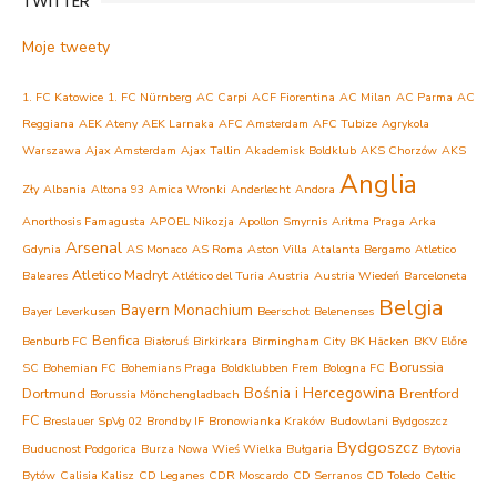
TWITTER
Moje tweety
1. FC Katowice
1. FC Nürnberg
AC Carpi
ACF Fiorentina
AC Milan
AC Parma
AC
Reggiana
AEK Ateny
AEK Larnaka
AFC Amsterdam
AFC Tubize
Agrykola
Warszawa
Ajax Amsterdam
Ajax Tallin
Akademisk Boldklub
AKS Chorzów
AKS
Anglia
Zły
Albania
Altona 93
Amica Wronki
Anderlecht
Andora
Anorthosis Famagusta
APOEL Nikozja
Apollon Smyrnis
Aritma Praga
Arka
Arsenal
Gdynia
AS Monaco
AS Roma
Aston Villa
Atalanta Bergamo
Atletico
Atletico Madryt
Baleares
Atlético del Turia
Austria
Austria Wiedeń
Barceloneta
Belgia
Bayern Monachium
Bayer Leverkusen
Beerschot
Belenenses
Benfica
Benburb FC
Białoruś
Birkirkara
Birmingham City
BK Häcken
BKV Előre
Borussia
SC
Bohemian FC
Bohemians Praga
Boldklubben Frem
Bologna FC
Bośnia i Hercegowina
Dortmund
Brentford
Borussia Mönchengladbach
FC
Breslauer SpVg 02
Brondby IF
Bronowianka Kraków
Budowlani Bydgoszcz
Bydgoszcz
Buducnost Podgorica
Burza Nowa Wieś Wielka
Bułgaria
Bytovia
Bytów
Calisia Kalisz
CD Leganes
CDR Moscardo
CD Serranos
CD Toledo
Celtic