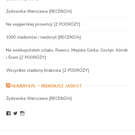
Żydowska Warszawa [RECENZJA]
Na węgierskiej prowincji [Z PODRÓŻY]
1000 stadionów i niedosyt [RECENZJA]
Na wielkopolskim szlaku. Rawicz, Miejska Górka, Gostyn, Kórnik
i Śrem [Z PODRÓŻY]
Wszystkie stadiony Krakowa [Z PODRÓŻY]
NUMER14.PL – REMIGIUSZ JASKOT
Żydowska Warszawa [RECENZJA]
Zobacz
Zobacz
Zobacz
profil
profil
profil
BlogNumer14
R_Jaskot
numer14pl
na
na
na
Facebook
Twitter
Instagram