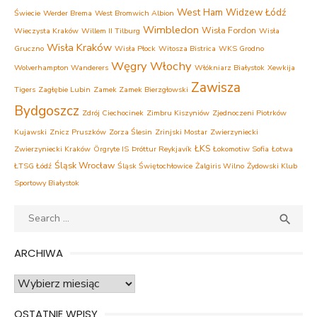
West Ham
Widzew Łódź
Świecie
Werder Brema
West Bromwich Albion
Wimbledon
Wisła Fordon
Wieczysta Kraków
Willem II Tilburg
Wisła
Wisła Kraków
Gruczno
Wisła Płock
Witosza Bistrica
WKS Grodno
Węgry
Włochy
Wolverhampton Wanderers
Włókniarz Białystok
Xewkija
Zawisza
Tigers
Zagłębie Lubin
Zamek Zamek Bierzgłowski
Bydgoszcz
Zdrój Ciechocinek
Zimbru Kiszyniów
Zjednoczeni Piotrków
Kujawski
Znicz Pruszków
Zorza Ślesin
Zrinjski Mostar
Zwierzyniecki
ŁKS
Zwierzyniecki Kraków
Örgryte IS
Þróttur Reykjavík
Łokomotiw Sofia
Łotwa
Śląsk Wrocław
ŁTSG Łódź
Śląsk Świętochłowice
Żalgiris Wilno
Żydowski Klub
Sportowy Białystok
Search
SEA

for:
ARCHIWA
Archiwa
OSTATNIE WPISY