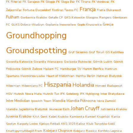
FK Riteriai
FK Sarajevo
FK Skopje
FK Sloga Bar
FK Tirana
FK Vozdovac
FK
Francja
Željezničar
Fortuna Dusseldorf
Fostiras Tavros FC
Fratia Bukareszt
Fulham
Garbarnia Kraków
Getafe CF
GKS Katowice
Glasgow Rangers
Glentoran
Grecja
FC
GLKS Dobrcz-Wudzyn
Goplania Inowrocław
Gopło Kruszwica
Groundhopping
Groundspotting
Gryf Sicienko
Gryf Toruń
GS Kallithea
Gwardia Katowice
Gwardia Warszawa
Gwiazda Bukowiec
Górnik Lubin
Górnik
Polkowice
Górnik Zabrze
Hallam FC
Hamburger SV
Hamm Benfica
Hamrun
Spartans
Hasmonea Lwów
Heart of Midlothian
Hertha Berlin
Hetman Białystok
Hiszpania
Holandia
Hibernian
Hibernians FC
Honved Budapeszt
HSV
Hutnik Nowa Huta
Hutnik Tur
IFK Goteborg
IFK Nyköping
Inter Bratysława
Inter Mediolan
Irlandia
Irlandia Północna
Ipswich Town
Iskra Zamość
Johan Cruyff
Islandia
Jagiellonia Białystok
Jeunesse Esch
Jutrzenka Kraków
Juvenia Kraków
KAA Gent
Kabel Kraków
Kamionka Kamień Krajeński
Kania
Gostyn
Karpaty Lwów
Kjelsas Fotball
KKS 1925 Kalisz
Klub Turystów Łódź
Kolejarz Chojnice
Knattspyrnufélagið Fram
Kolejarz Rawicz
Konfeks Legnica