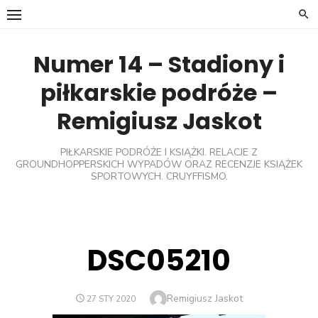
Skip
to
content
Numer 14 – Stadiony i
piłkarskie podróże –
Remigiusz Jaskot
PIŁKARSKIE PODRÓŻE I KSIĄŻKI. RELACJE Z
GROUNDHOPPERSKICH WYPADÓW ORAZ RECENZJE KSIĄŻEK
SPORTOWYCH. CRUYFFISMO.
DSC05210
Author
Remigiusz Jaskot
POSTED
27 STY 2020
ON