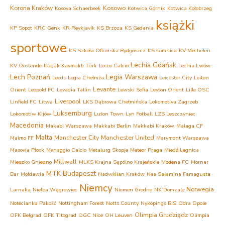
Korona Kraków
Kosowo
Kosova Schaerbeek
Kotwica Górnik
Kotwica Kołobrzeg
książki
KP Sopot
KRC Genk
KR Reykjavík
KS Brzoza
KS Gedania
sportowe
KS Szkoła Oficerska Bydgoszcz
KS Łomnica
KV Mechelen
Lechia Gdańsk
KV Oostende
Küçük Kaymaklı Türk
Lecco Calcio
Lechia Lwów
Lech Poznań
Legia Warszawa
Leeds
Legia Chełmża
Leicester City
Leiton
Levante
Orient
Leopold FC
Levadia Tallin
Lewski Sofia
Leyton Orient
Lille OSC
Liverpool
Linfield FC
Litwa
LKS Dąbrowa Chełmińska
Lokomotiva Zagrzeb
Luksemburg
Lokomotiw Kijów
Luton Town
Lyn Fotball
LZS Leszczyniec
Macedonia
Makabi Warszawa
Makkabi Berlin
Makkabi Kraków
Malaga CF
Malta
Manchester City
Manchester United
Malmo FF
Marymont Warszawa
Masovia Płock
Menaggio Calcio
Metalurg Skopje
Meteor Praga
Miedź Legnica
Millwall
Mieszko Gniezno
MLKS Krajna Sępólno Krajeńskie
Modena FC
Mornar
MTK Budapeszt
Bar
Mołdawia
Nadwiślan Kraków
Nea Salamina Famagusta
Niemcy
Norwegia
Larnaka
Nielba Wągrowiec
Niemen Grodno
NK Domzale
Notecianka Pakość
Nottingham Forest
Notts County
Nyköpings BIS
Odra Opole
Olimpia Grudziądz
OFK Belgrad
OFK Titograd
OGC Nice
OH Leuven
Olimpia