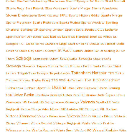
United
Sheffield Wednesday
Shelbourne
Sheriff Tyraspol
SK Brann
Skeid Football
Slavia Praga
Skonto Ryga
Skra Paterek
Skra Warszawa
Sliema Wanderers
Slovan Bratysława
Sparta Praga
Sokół Kleczew
SPAL
Sparta Miejska Górka
Sparta Przysiersk
Sparta Rotterdam
Sparta Rudna
Sparta Wrocław
Sporting
Charleroi
Sporting CP
Sporting Lokeren
Sportis Social Football Club Łochowo
Sportklub
SR Donaufeld
SSC Bari
SS Lazio
SS Monopoli 1966
SS Virtus
St.
George's F.C.
Stade Reims
Standard Liege
Start Gniezno
Steaua Bukareszt
Stella
St Pauli
Gniezno
Stoke City
Stomil Olsztyn
Sutton United
SV Babelsberg 03
SV
Szkocja
Szwajcaria
Szwecja
Thorn
Szombierki Bytom
Sławia Sofia
Słowacja
Słowenia
Tarpan Mrocza
Tennis Borussia Berlin
Teuta Durres
Third
Tottenham Hotspur
Lanark
Tiligul-Tiras Tyraspol
Torpedo Lwów
TPS Turku
TSV 1860 Monachium
Tramwaj Kraków
Triglav Kranj
TSG 1899 Hoffenheim
Ukraina
Tucholanka Tuchola
Ujpest FC
Unia Solec Kujawski
Union-Touring
Union Berlin
Łódź
Unislavia Unisław
Upton Park FC
Urania Ruda Śląska
Ursus
Valencia
Warszawa
US Hostert
US Settignanese
Valarenga
Valetta FC
Valur
Reykjavík
Vardar Skopje
Velez Mostar
VfB Lubeka
VfB Stuttgart
VfL Bochum
Victoria Koronowo
Viktoria Berlin
Victoria Kołaczkowo
Viktoria Pilzno
Viktoria
Zizkov
Villarreal
Vitoria Setubal
Víkingur Reykjavík
Walia
Wanda Kraków
Warszawianka
Warta Poznań
Wawel Kraków
Warta Śrem
Watford FC
Wda