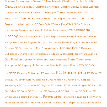
Glasgow
Cementarnica Skopje
CF Torre Levante
Charlton
Charlton Athletic
Chelsea
Chełminianka Chełmno
Chorwacja
Chrobry Głogów
Cibona Zagrzeb
Como
Clapton FC
Clepardia Kraków
Club Brugge
Concordia Piotrków
Cracovia
Trybunalski
Croatia Berlin
Crossing Schaerbeek
Crvena Zvezda
Crystal Palace
Belgrad
CS Fola Esch
CSKA Kijów
CSKA Sofia
Cuiavia
Cypr
Czarnogóra
Inowrocław
Cukrownik Fabianki
Cyklon Kończewice
Czechy
Dacia Kiszyniów
Daugava Ryga
De Valk
Diana Katowice
Dinamo
Kiszyniów
Dinamo Zagrzeb
Drukarz Warszawa
Dukla Praga
Dulwich Hamlet
Dynamo Berlin
Dundee FC
Dundee North End
Dundee United
Dynamo
Bukareszt
Dynamo Kijów
Dyskobolia Grodzisk Wielkopolski
Dziewiarz Legnica
Dąb Potulice
Elana Toruń
Dębnicki Kraków
Eintracht Frankfurt
Ermis
Espanyol Barcelona
Aradippou FC
Estonia
Ethnikos Pireus
ETO FC Győr
FC Barcelona
Everton
Excelsior Rotterdam
FC Andorra
FC Basel
FC
Breslau
FC Eindhoven
FC Encamp
FC Ganshoren
FC Girona
FC Karpacz
FC
Kopenhaga
FC Llandudno
FC Lugano
FC Matera
FC Minerva Lintgen
FC Paris
FC
Petržalka
FC Porto
FC Prisztina
FC Rosengard
FC Saint Josse
FC Shkupi
FC
Ferencvaros
Union Luxembourg
Fehérvár FC
Feyenoord
Finlandia
First Vienna
FK Bokelj
FK Grafičar
FK Hajduk Bar
FK Mladost
FK Olimpik Sarajewo
FK Ribnica