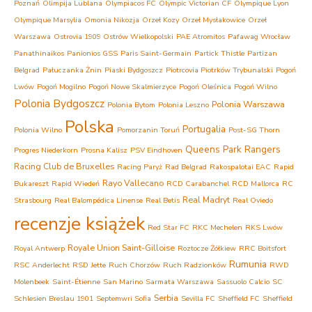
Poznań
Olimpija Lublana
Olympiacos FC
Olympic Victorian CF
Olympique Lyon
Olympique Marsylia
Omonia Nikozja
Orzeł Kozy
Orzeł Mysłakowice
Orzeł
Warszawa
Ostrovia 1909 Ostrów Wielkopolski
PAE Atromitos
Pafawag Wrocław
Panathinaikos
Panionios GSS
Paris Saint-Germain
Partick Thistle
Partizan
Belgrad
Pałuczanka Żnin
Piaski Bydgoszcz
Piotrcovia Piotrków Trybunalski
Pogoń
Lwów
Pogoń Mogilno
Pogoń Nowe Skalmierzyce
Pogoń Oleśnica
Pogoń Wilno
Polonia Bydgoszcz
Polonia Warszawa
Polonia Bytom
Polonia Leszno
Polska
Portugalia
Polonia Wilno
Pomorzanin Toruń
Post-SG Thorn
Queens Park Rangers
Progres Niederkorn
Prosna Kalisz
PSV Eindhoven
Racing Club de Bruxelles
Racing Paryż
Rad Belgrad
Rakospalotai EAC
Rapid
Rayo Vallecano
Bukareszt
Rapid Wiedeń
RCD Carabanchel
RCD Mallorca
RC
Real Madryt
Strasbourg
Real Balompédica Linense
Real Betis
Real Oviedo
recenzje książek
Red Star FC
RKC Mechelen
RKS Lwów
Royale Union Saint-Gilloise
Royal Antwerp
Roztocze Żółkiew
RRC Boitsfort
Rumunia
RSC Anderlecht
RSD Jette
Ruch Chorzów
Ruch Radzionków
RWD
Molenbeek
Saint-Étienne
San Marino
Sarmata Warszawa
Sassuolo Calcio
SC
Serbia
Schlesien Breslau 1901
Septemwri Sofia
Sevilla FC
Sheffield FC
Sheffield