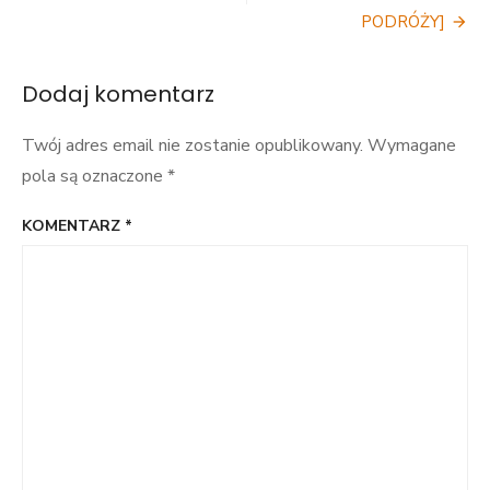
w
PODRÓŻY]
mieście
[Z
PODRÓŻY]
Dodaj komentarz
Twój adres email nie zostanie opublikowany.
Wymagane
pola są oznaczone
*
KOMENTARZ
*