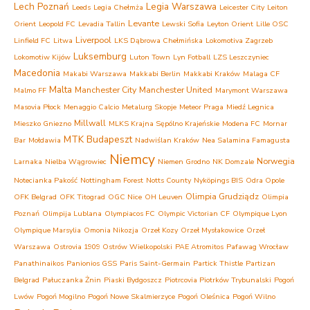
Lech Poznań
Legia Warszawa
Leeds
Legia Chełmża
Leicester City
Leiton
Levante
Orient
Leopold FC
Levadia Tallin
Lewski Sofia
Leyton Orient
Lille OSC
Liverpool
Linfield FC
Litwa
LKS Dąbrowa Chełmińska
Lokomotiva Zagrzeb
Luksemburg
Lokomotiw Kijów
Luton Town
Lyn Fotball
LZS Leszczyniec
Macedonia
Makabi Warszawa
Makkabi Berlin
Makkabi Kraków
Malaga CF
Malta
Manchester City
Manchester United
Malmo FF
Marymont Warszawa
Masovia Płock
Menaggio Calcio
Metalurg Skopje
Meteor Praga
Miedź Legnica
Millwall
Mieszko Gniezno
MLKS Krajna Sępólno Krajeńskie
Modena FC
Mornar
MTK Budapeszt
Bar
Mołdawia
Nadwiślan Kraków
Nea Salamina Famagusta
Niemcy
Norwegia
Larnaka
Nielba Wągrowiec
Niemen Grodno
NK Domzale
Notecianka Pakość
Nottingham Forest
Notts County
Nyköpings BIS
Odra Opole
Olimpia Grudziądz
OFK Belgrad
OFK Titograd
OGC Nice
OH Leuven
Olimpia
Poznań
Olimpija Lublana
Olympiacos FC
Olympic Victorian CF
Olympique Lyon
Olympique Marsylia
Omonia Nikozja
Orzeł Kozy
Orzeł Mysłakowice
Orzeł
Warszawa
Ostrovia 1909 Ostrów Wielkopolski
PAE Atromitos
Pafawag Wrocław
Panathinaikos
Panionios GSS
Paris Saint-Germain
Partick Thistle
Partizan
Belgrad
Pałuczanka Żnin
Piaski Bydgoszcz
Piotrcovia Piotrków Trybunalski
Pogoń
Lwów
Pogoń Mogilno
Pogoń Nowe Skalmierzyce
Pogoń Oleśnica
Pogoń Wilno