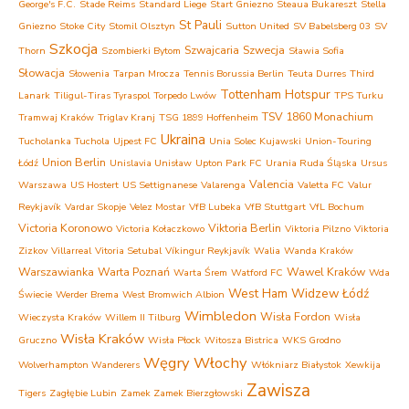
George's F.C.
Stade Reims
Standard Liege
Start Gniezno
Steaua Bukareszt
Stella
St Pauli
Gniezno
Stoke City
Stomil Olsztyn
Sutton United
SV Babelsberg 03
SV
Szkocja
Szwajcaria
Szwecja
Thorn
Szombierki Bytom
Sławia Sofia
Słowacja
Słowenia
Tarpan Mrocza
Tennis Borussia Berlin
Teuta Durres
Third
Tottenham Hotspur
Lanark
Tiligul-Tiras Tyraspol
Torpedo Lwów
TPS Turku
TSV 1860 Monachium
Tramwaj Kraków
Triglav Kranj
TSG 1899 Hoffenheim
Ukraina
Tucholanka Tuchola
Ujpest FC
Unia Solec Kujawski
Union-Touring
Union Berlin
Łódź
Unislavia Unisław
Upton Park FC
Urania Ruda Śląska
Ursus
Valencia
Warszawa
US Hostert
US Settignanese
Valarenga
Valetta FC
Valur
Reykjavík
Vardar Skopje
Velez Mostar
VfB Lubeka
VfB Stuttgart
VfL Bochum
Victoria Koronowo
Viktoria Berlin
Victoria Kołaczkowo
Viktoria Pilzno
Viktoria
Zizkov
Villarreal
Vitoria Setubal
Víkingur Reykjavík
Walia
Wanda Kraków
Warszawianka
Warta Poznań
Wawel Kraków
Warta Śrem
Watford FC
Wda
West Ham
Widzew Łódź
Świecie
Werder Brema
West Bromwich Albion
Wimbledon
Wisła Fordon
Wieczysta Kraków
Willem II Tilburg
Wisła
Wisła Kraków
Gruczno
Wisła Płock
Witosza Bistrica
WKS Grodno
Węgry
Włochy
Wolverhampton Wanderers
Włókniarz Białystok
Xewkija
Zawisza
Tigers
Zagłębie Lubin
Zamek Zamek Bierzgłowski