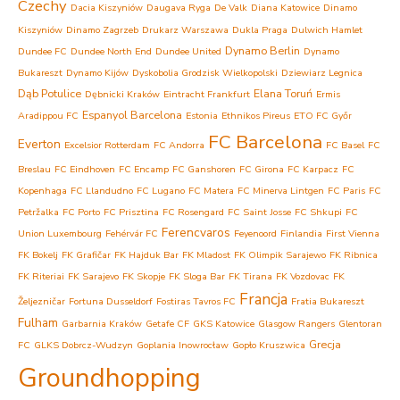
Czechy
Dacia Kiszyniów
Daugava Ryga
De Valk
Diana Katowice
Dinamo
Kiszyniów
Dinamo Zagrzeb
Drukarz Warszawa
Dukla Praga
Dulwich Hamlet
Dynamo Berlin
Dundee FC
Dundee North End
Dundee United
Dynamo
Bukareszt
Dynamo Kijów
Dyskobolia Grodzisk Wielkopolski
Dziewiarz Legnica
Dąb Potulice
Elana Toruń
Dębnicki Kraków
Eintracht Frankfurt
Ermis
Espanyol Barcelona
Aradippou FC
Estonia
Ethnikos Pireus
ETO FC Győr
FC Barcelona
Everton
Excelsior Rotterdam
FC Andorra
FC Basel
FC
Breslau
FC Eindhoven
FC Encamp
FC Ganshoren
FC Girona
FC Karpacz
FC
Kopenhaga
FC Llandudno
FC Lugano
FC Matera
FC Minerva Lintgen
FC Paris
FC
Petržalka
FC Porto
FC Prisztina
FC Rosengard
FC Saint Josse
FC Shkupi
FC
Ferencvaros
Union Luxembourg
Fehérvár FC
Feyenoord
Finlandia
First Vienna
FK Bokelj
FK Grafičar
FK Hajduk Bar
FK Mladost
FK Olimpik Sarajewo
FK Ribnica
FK Riteriai
FK Sarajevo
FK Skopje
FK Sloga Bar
FK Tirana
FK Vozdovac
FK
Francja
Željezničar
Fortuna Dusseldorf
Fostiras Tavros FC
Fratia Bukareszt
Fulham
Garbarnia Kraków
Getafe CF
GKS Katowice
Glasgow Rangers
Glentoran
Grecja
FC
GLKS Dobrcz-Wudzyn
Goplania Inowrocław
Gopło Kruszwica
Groundhopping