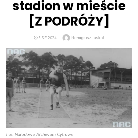
stadion w mieście
[Z PODRÓŻY]
Author
Remigiusz Jaskot
POSTED
5 SIE 2024
ON
Fot. Narodowe Archiwum Cyfrowe