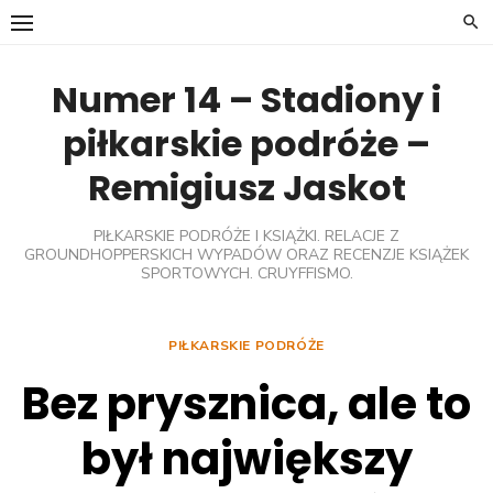
Skip
to
content
Numer 14 – Stadiony i
piłkarskie podróże –
Remigiusz Jaskot
PIŁKARSKIE PODRÓŻE I KSIĄŻKI. RELACJE Z
GROUNDHOPPERSKICH WYPADÓW ORAZ RECENZJE KSIĄŻEK
SPORTOWYCH. CRUYFFISMO.
PIŁKARSKIE PODRÓŻE
Bez prysznica, ale to
był największy