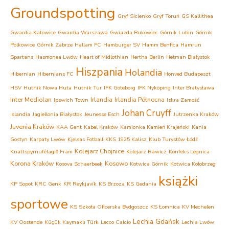
Groundspotting
Gryf Sicienko
Gryf Toruń
GS Kallithea
Gwardia Katowice
Gwardia Warszawa
Gwiazda Bukowiec
Górnik Lubin
Górnik
Polkowice
Górnik Zabrze
Hallam FC
Hamburger SV
Hamm Benfica
Hamrun
Spartans
Hasmonea Lwów
Heart of Midlothian
Hertha Berlin
Hetman Białystok
Hiszpania
Holandia
Hibernian
Hibernians FC
Honved Budapeszt
HSV
Hutnik Nowa Huta
Hutnik Tur
IFK Goteborg
IFK Nyköping
Inter Bratysława
Inter Mediolan
Irlandia
Irlandia Północna
Ipswich Town
Iskra Zamość
Johan Cruyff
Islandia
Jagiellonia Białystok
Jeunesse Esch
Jutrzenka Kraków
Juvenia Kraków
KAA Gent
Kabel Kraków
Kamionka Kamień Krajeński
Kania
Gostyn
Karpaty Lwów
Kjelsas Fotball
KKS 1925 Kalisz
Klub Turystów Łódź
Kolejarz Chojnice
Knattspyrnufélagið Fram
Kolejarz Rawicz
Konfeks Legnica
Korona Kraków
Kosowo
Kosova Schaerbeek
Kotwica Górnik
Kotwica Kołobrzeg
książki
KP Sopot
KRC Genk
KR Reykjavík
KS Brzoza
KS Gedania
sportowe
KS Szkoła Oficerska Bydgoszcz
KS Łomnica
KV Mechelen
Lechia Gdańsk
KV Oostende
Küçük Kaymaklı Türk
Lecco Calcio
Lechia Lwów