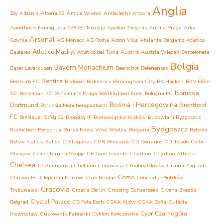
Anglia
Zły
Albania
Altona 93
Amica Wronki
Anderlecht
Andora
Anorthosis Famagusta
APOEL Nikozja
Apollon Smyrnis
Aritma Praga
Arka
Arsenal
Gdynia
AS Monaco
AS Roma
Aston Villa
Atalanta Bergamo
Atletico
Atletico Madryt
Baleares
Atlético del Turia
Austria
Austria Wiedeń
Barceloneta
Belgia
Bayern Monachium
Bayer Leverkusen
Beerschot
Belenenses
Benfica
Benburb FC
Białoruś
Birkirkara
Birmingham City
BK Häcken
BKV Előre
Borussia
SC
Bohemian FC
Bohemians Praga
Boldklubben Frem
Bologna FC
Bośnia i Hercegowina
Dortmund
Brentford
Borussia Mönchengladbach
FC
Breslauer SpVg 02
Brondby IF
Bronowianka Kraków
Budowlani Bydgoszcz
Bydgoszcz
Buducnost Podgorica
Burza Nowa Wieś Wielka
Bułgaria
Bytovia
Bytów
Calisia Kalisz
CD Leganes
CDR Moscardo
CD Serranos
CD Toledo
Celtic
Glasgow
Cementarnica Skopje
CF Torre Levante
Charlton
Charlton Athletic
Chelsea
Chełminianka Chełmno
Chorwacja
Chrobry Głogów
Cibona Zagrzeb
Como
Clapton FC
Clepardia Kraków
Club Brugge
Concordia Piotrków
Cracovia
Trybunalski
Croatia Berlin
Crossing Schaerbeek
Crvena Zvezda
Crystal Palace
Belgrad
CS Fola Esch
CSKA Kijów
CSKA Sofia
Cuiavia
Cypr
Czarnogóra
Inowrocław
Cukrownik Fabianki
Cyklon Kończewice