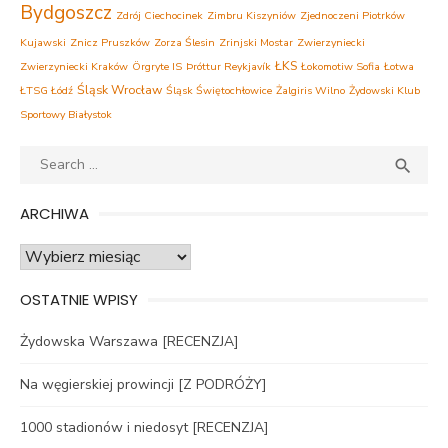
Bydgoszcz
Zdrój Ciechocinek
Zimbru Kiszyniów
Zjednoczeni Piotrków
Kujawski
Znicz Pruszków
Zorza Ślesin
Zrinjski Mostar
Zwierzyniecki
ŁKS
Zwierzyniecki Kraków
Örgryte IS
Þróttur Reykjavík
Łokomotiw Sofia
Łotwa
Śląsk Wrocław
ŁTSG Łódź
Śląsk Świętochłowice
Żalgiris Wilno
Żydowski Klub
Sportowy Białystok
Search
SEA

for:
ARCHIWA
Archiwa
OSTATNIE WPISY
Żydowska Warszawa [RECENZJA]
Na węgierskiej prowincji [Z PODRÓŻY]
1000 stadionów i niedosyt [RECENZJA]