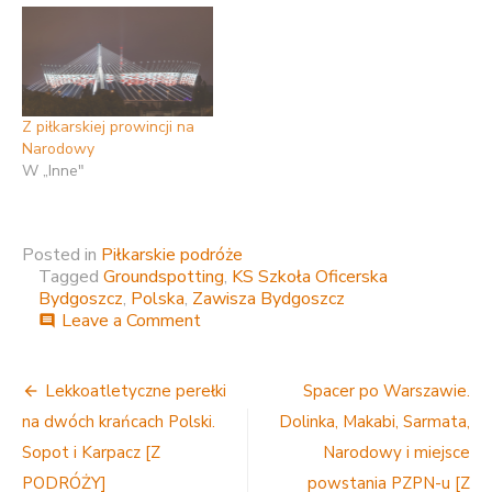
Z piłkarskiej prowincji na
Narodowy
W „Inne"
Posted in
Piłkarskie podróże
Tagged
Groundspotting
,
KS Szkoła Oficerska
Bydgoszcz
,
Polska
,
Zawisza Bydgoszcz
on
Leave a Comment
comment
Bez
prysznica,
Nawigacja
ale
Lekkoatletyczne perełki
Spacer po Warszawie.
to
wpisu
na dwóch krańcach Polski.
Dolinka, Makabi, Sarmata,
był
największy
Sopot i Karpacz [Z
Narodowy i miejsce
stadion
PODRÓŻY]
powstania PZPN-u [Z