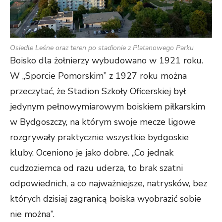
Osiedle Leśne oraz teren po stadionie z Platanowego Parku
Boisko dla żołnierzy wybudowano w 1921 roku.
W „Sporcie Pomorskim” z 1927 roku można
przeczytać, że Stadion Szkoły Oficerskiej był
jedynym pełnowymiarowym boiskiem piłkarskim
w Bydgoszczy, na którym swoje mecze ligowe
rozgrywały praktycznie wszystkie bydgoskie
kluby. Oceniono je jako dobre. „Co jednak
cudzoziemca od razu uderza, to brak szatni
odpowiednich, a co najważniejsze, natrysków, bez
których dzisiaj zagranicą boiska wyobrazić sobie
nie można”.