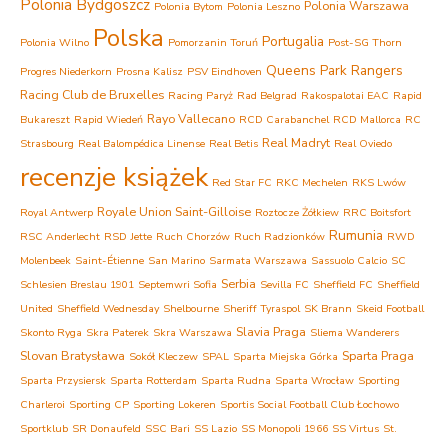
Polonia Bydgoszcz
Polonia Warszawa
Polonia Bytom
Polonia Leszno
Polska
Portugalia
Polonia Wilno
Pomorzanin Toruń
Post-SG Thorn
Queens Park Rangers
Progres Niederkorn
Prosna Kalisz
PSV Eindhoven
Racing Club de Bruxelles
Racing Paryż
Rad Belgrad
Rakospalotai EAC
Rapid
Rayo Vallecano
Bukareszt
Rapid Wiedeń
RCD Carabanchel
RCD Mallorca
RC
Real Madryt
Strasbourg
Real Balompédica Linense
Real Betis
Real Oviedo
recenzje książek
Red Star FC
RKC Mechelen
RKS Lwów
Royale Union Saint-Gilloise
Royal Antwerp
Roztocze Żółkiew
RRC Boitsfort
Rumunia
RSC Anderlecht
RSD Jette
Ruch Chorzów
Ruch Radzionków
RWD
Molenbeek
Saint-Étienne
San Marino
Sarmata Warszawa
Sassuolo Calcio
SC
Serbia
Schlesien Breslau 1901
Septemwri Sofia
Sevilla FC
Sheffield FC
Sheffield
United
Sheffield Wednesday
Shelbourne
Sheriff Tyraspol
SK Brann
Skeid Football
Slavia Praga
Skonto Ryga
Skra Paterek
Skra Warszawa
Sliema Wanderers
Slovan Bratysława
Sparta Praga
Sokół Kleczew
SPAL
Sparta Miejska Górka
Sparta Przysiersk
Sparta Rotterdam
Sparta Rudna
Sparta Wrocław
Sporting
Charleroi
Sporting CP
Sporting Lokeren
Sportis Social Football Club Łochowo
Sportklub
SR Donaufeld
SSC Bari
SS Lazio
SS Monopoli 1966
SS Virtus
St.