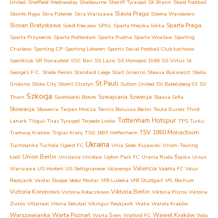
United
Sheffield Wednesday
Shelbourne
Sheriff Tyraspol
SK Brann
Skeid Football
Slavia Praga
Skonto Ryga
Skra Paterek
Skra Warszawa
Sliema Wanderers
Slovan Bratysława
Sparta Praga
Sokół Kleczew
SPAL
Sparta Miejska Górka
Sparta Przysiersk
Sparta Rotterdam
Sparta Rudna
Sparta Wrocław
Sporting
Charleroi
Sporting CP
Sporting Lokeren
Sportis Social Football Club Łochowo
Sportklub
SR Donaufeld
SSC Bari
SS Lazio
SS Monopoli 1966
SS Virtus
St.
George's F.C.
Stade Reims
Standard Liege
Start Gniezno
Steaua Bukareszt
Stella
St Pauli
Gniezno
Stoke City
Stomil Olsztyn
Sutton United
SV Babelsberg 03
SV
Szkocja
Szwajcaria
Szwecja
Thorn
Szombierki Bytom
Sławia Sofia
Słowacja
Słowenia
Tarpan Mrocza
Tennis Borussia Berlin
Teuta Durres
Third
Tottenham Hotspur
Lanark
Tiligul-Tiras Tyraspol
Torpedo Lwów
TPS Turku
TSV 1860 Monachium
Tramwaj Kraków
Triglav Kranj
TSG 1899 Hoffenheim
Ukraina
Tucholanka Tuchola
Ujpest FC
Unia Solec Kujawski
Union-Touring
Union Berlin
Łódź
Unislavia Unisław
Upton Park FC
Urania Ruda Śląska
Ursus
Valencia
Warszawa
US Hostert
US Settignanese
Valarenga
Valetta FC
Valur
Reykjavík
Vardar Skopje
Velez Mostar
VfB Lubeka
VfB Stuttgart
VfL Bochum
Victoria Koronowo
Viktoria Berlin
Victoria Kołaczkowo
Viktoria Pilzno
Viktoria
Zizkov
Villarreal
Vitoria Setubal
Víkingur Reykjavík
Walia
Wanda Kraków
Warszawianka
Warta Poznań
Wawel Kraków
Warta Śrem
Watford FC
Wda