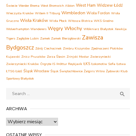
West Ham
Widzew Łódź
Świecie
Werder Brema
West Bromwich Albion
Wimbledon
Wisła Fordon
Wieczysta Kraków
Willem II Tilburg
Wisła
Wisła Kraków
Gruczno
Wisła Płock
Witosza Bistrica
WKS Grodno
Węgry
Włochy
Wolverhampton Wanderers
Włókniarz Białystok
Xewkija
Zawisza
Tigers
Zagłębie Lubin
Zamek Zamek Bierzgłowski
Bydgoszcz
Zdrój Ciechocinek
Zimbru Kiszyniów
Zjednoczeni Piotrków
Kujawski
Znicz Pruszków
Zorza Ślesin
Zrinjski Mostar
Zwierzyniecki
ŁKS
Zwierzyniecki Kraków
Örgryte IS
Þróttur Reykjavík
Łokomotiw Sofia
Łotwa
Śląsk Wrocław
ŁTSG Łódź
Śląsk Świętochłowice
Żalgiris Wilno
Żydowski Klub
Sportowy Białystok
Search
SEA

for:
ARCHIWA
Archiwa
OSTATNIE WPISY