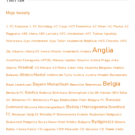
TWITTER
Moje tweety
1. FC Katowice
1. FC Nürnberg
AC Carpi
ACF Fiorentina
AC Milan
AC Parma
AC
Reggiana
AEK Ateny
AEK Larnaka
AFC Amsterdam
AFC Tubize
Agrykola
Warszawa
Ajax Amsterdam
Ajax Tallin
Akademisk Boldklub
AKS Chorzów
AKS
Anglia
Zły
Albania
Altona 93
Amica Wronki
Anderlecht
Andora
Anorthosis Famagusta
APOEL Nikozja
Apollon Smyrnis
Aritma Praga
Arka
Arsenal
Gdynia
AS Monaco
AS Roma
Aston Villa
Atalanta Bergamo
Atletico
Atletico Madryt
Baleares
Atlético del Turia
Austria
Austria Wiedeń
Barceloneta
Belgia
Bayern Monachium
Bayer Leverkusen
Beerschot
Belenenses
Benfica
Benburb FC
Białoruś
Birkirkara
Birmingham City
BK Häcken
BKV Előre
Borussia
SC
Bohemian FC
Bohemians Praga
Boldklubben Frem
Bologna FC
Bośnia i Hercegowina
Dortmund
Brentford
Borussia Mönchengladbach
FC
Breslauer SpVg 02
Brondby IF
Bronowianka Kraków
Budowlani Bydgoszcz
Bydgoszcz
Buducnost Podgorica
Burza Nowa Wieś Wielka
Bułgaria
Bytovia
Bytów
Calisia Kalisz
CD Leganes
CDR Moscardo
CD Serranos
CD Toledo
Celtic