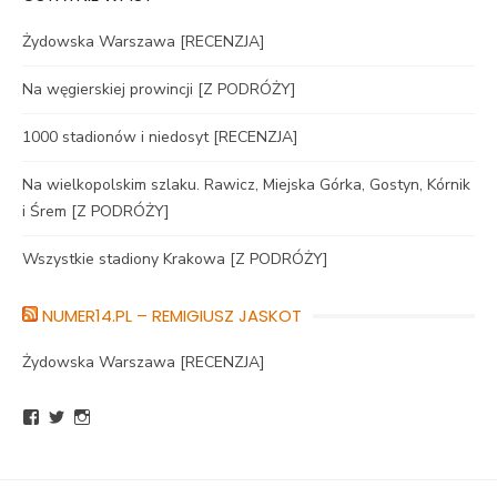
Żydowska Warszawa [RECENZJA]
Na węgierskiej prowincji [Z PODRÓŻY]
1000 stadionów i niedosyt [RECENZJA]
Na wielkopolskim szlaku. Rawicz, Miejska Górka, Gostyn, Kórnik
i Śrem [Z PODRÓŻY]
Wszystkie stadiony Krakowa [Z PODRÓŻY]
NUMER14.PL – REMIGIUSZ JASKOT
Żydowska Warszawa [RECENZJA]
Zobacz
Zobacz
Zobacz
profil
profil
profil
BlogNumer14
R_Jaskot
numer14pl
na
na
na
Facebook
Twitter
Instagram