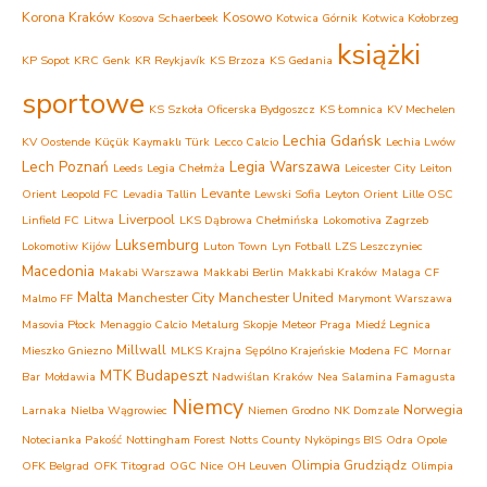
Korona Kraków
Kosowo
Kosova Schaerbeek
Kotwica Górnik
Kotwica Kołobrzeg
książki
KP Sopot
KRC Genk
KR Reykjavík
KS Brzoza
KS Gedania
sportowe
KS Szkoła Oficerska Bydgoszcz
KS Łomnica
KV Mechelen
Lechia Gdańsk
KV Oostende
Küçük Kaymaklı Türk
Lecco Calcio
Lechia Lwów
Lech Poznań
Legia Warszawa
Leeds
Legia Chełmża
Leicester City
Leiton
Levante
Orient
Leopold FC
Levadia Tallin
Lewski Sofia
Leyton Orient
Lille OSC
Liverpool
Linfield FC
Litwa
LKS Dąbrowa Chełmińska
Lokomotiva Zagrzeb
Luksemburg
Lokomotiw Kijów
Luton Town
Lyn Fotball
LZS Leszczyniec
Macedonia
Makabi Warszawa
Makkabi Berlin
Makkabi Kraków
Malaga CF
Malta
Manchester City
Manchester United
Malmo FF
Marymont Warszawa
Masovia Płock
Menaggio Calcio
Metalurg Skopje
Meteor Praga
Miedź Legnica
Millwall
Mieszko Gniezno
MLKS Krajna Sępólno Krajeńskie
Modena FC
Mornar
MTK Budapeszt
Bar
Mołdawia
Nadwiślan Kraków
Nea Salamina Famagusta
Niemcy
Norwegia
Larnaka
Nielba Wągrowiec
Niemen Grodno
NK Domzale
Notecianka Pakość
Nottingham Forest
Notts County
Nyköpings BIS
Odra Opole
Olimpia Grudziądz
OFK Belgrad
OFK Titograd
OGC Nice
OH Leuven
Olimpia