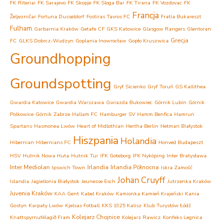
FK Riteriai
FK Sarajevo
FK Skopje
FK Sloga Bar
FK Tirana
FK Vozdovac
FK
Francja
Željezničar
Fortuna Dusseldorf
Fostiras Tavros FC
Fratia Bukareszt
Fulham
Garbarnia Kraków
Getafe CF
GKS Katowice
Glasgow Rangers
Glentoran
Grecja
FC
GLKS Dobrcz-Wudzyn
Goplania Inowrocław
Gopło Kruszwica
Groundhopping
Groundspotting
Gryf Sicienko
Gryf Toruń
GS Kallithea
Gwardia Katowice
Gwardia Warszawa
Gwiazda Bukowiec
Górnik Lubin
Górnik
Polkowice
Górnik Zabrze
Hallam FC
Hamburger SV
Hamm Benfica
Hamrun
Spartans
Hasmonea Lwów
Heart of Midlothian
Hertha Berlin
Hetman Białystok
Hiszpania
Holandia
Hibernian
Hibernians FC
Honved Budapeszt
HSV
Hutnik Nowa Huta
Hutnik Tur
IFK Goteborg
IFK Nyköping
Inter Bratysława
Inter Mediolan
Irlandia
Irlandia Północna
Ipswich Town
Iskra Zamość
Johan Cruyff
Islandia
Jagiellonia Białystok
Jeunesse Esch
Jutrzenka Kraków
Juvenia Kraków
KAA Gent
Kabel Kraków
Kamionka Kamień Krajeński
Kania
Gostyn
Karpaty Lwów
Kjelsas Fotball
KKS 1925 Kalisz
Klub Turystów Łódź
Kolejarz Chojnice
Knattspyrnufélagið Fram
Kolejarz Rawicz
Konfeks Legnica