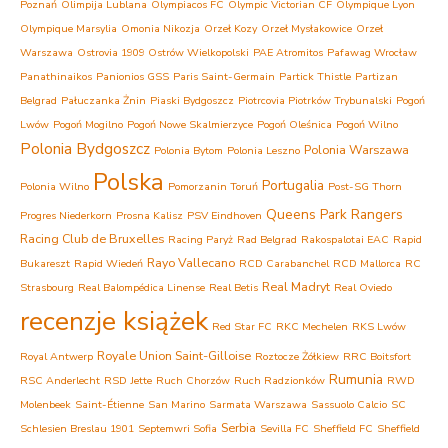
Poznań
Olimpija Lublana
Olympiacos FC
Olympic Victorian CF
Olympique Lyon
Olympique Marsylia
Omonia Nikozja
Orzeł Kozy
Orzeł Mysłakowice
Orzeł
Warszawa
Ostrovia 1909 Ostrów Wielkopolski
PAE Atromitos
Pafawag Wrocław
Panathinaikos
Panionios GSS
Paris Saint-Germain
Partick Thistle
Partizan
Belgrad
Pałuczanka Żnin
Piaski Bydgoszcz
Piotrcovia Piotrków Trybunalski
Pogoń
Lwów
Pogoń Mogilno
Pogoń Nowe Skalmierzyce
Pogoń Oleśnica
Pogoń Wilno
Polonia Bydgoszcz
Polonia Warszawa
Polonia Bytom
Polonia Leszno
Polska
Portugalia
Polonia Wilno
Pomorzanin Toruń
Post-SG Thorn
Queens Park Rangers
Progres Niederkorn
Prosna Kalisz
PSV Eindhoven
Racing Club de Bruxelles
Racing Paryż
Rad Belgrad
Rakospalotai EAC
Rapid
Rayo Vallecano
Bukareszt
Rapid Wiedeń
RCD Carabanchel
RCD Mallorca
RC
Real Madryt
Strasbourg
Real Balompédica Linense
Real Betis
Real Oviedo
recenzje książek
Red Star FC
RKC Mechelen
RKS Lwów
Royale Union Saint-Gilloise
Royal Antwerp
Roztocze Żółkiew
RRC Boitsfort
Rumunia
RSC Anderlecht
RSD Jette
Ruch Chorzów
Ruch Radzionków
RWD
Molenbeek
Saint-Étienne
San Marino
Sarmata Warszawa
Sassuolo Calcio
SC
Serbia
Schlesien Breslau 1901
Septemwri Sofia
Sevilla FC
Sheffield FC
Sheffield