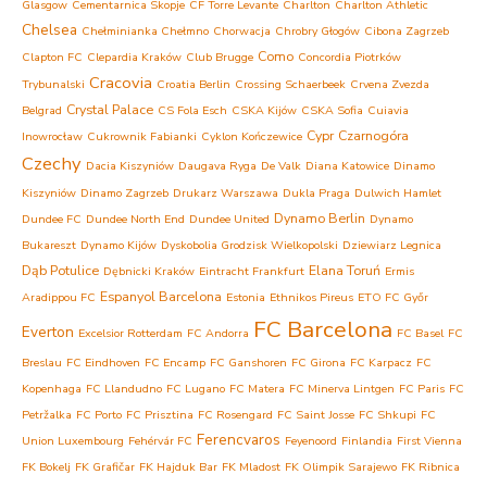
Glasgow
Cementarnica Skopje
CF Torre Levante
Charlton
Charlton Athletic
Chelsea
Chełminianka Chełmno
Chorwacja
Chrobry Głogów
Cibona Zagrzeb
Como
Clapton FC
Clepardia Kraków
Club Brugge
Concordia Piotrków
Cracovia
Trybunalski
Croatia Berlin
Crossing Schaerbeek
Crvena Zvezda
Crystal Palace
Belgrad
CS Fola Esch
CSKA Kijów
CSKA Sofia
Cuiavia
Cypr
Czarnogóra
Inowrocław
Cukrownik Fabianki
Cyklon Kończewice
Czechy
Dacia Kiszyniów
Daugava Ryga
De Valk
Diana Katowice
Dinamo
Kiszyniów
Dinamo Zagrzeb
Drukarz Warszawa
Dukla Praga
Dulwich Hamlet
Dynamo Berlin
Dundee FC
Dundee North End
Dundee United
Dynamo
Bukareszt
Dynamo Kijów
Dyskobolia Grodzisk Wielkopolski
Dziewiarz Legnica
Dąb Potulice
Elana Toruń
Dębnicki Kraków
Eintracht Frankfurt
Ermis
Espanyol Barcelona
Aradippou FC
Estonia
Ethnikos Pireus
ETO FC Győr
FC Barcelona
Everton
Excelsior Rotterdam
FC Andorra
FC Basel
FC
Breslau
FC Eindhoven
FC Encamp
FC Ganshoren
FC Girona
FC Karpacz
FC
Kopenhaga
FC Llandudno
FC Lugano
FC Matera
FC Minerva Lintgen
FC Paris
FC
Petržalka
FC Porto
FC Prisztina
FC Rosengard
FC Saint Josse
FC Shkupi
FC
Ferencvaros
Union Luxembourg
Fehérvár FC
Feyenoord
Finlandia
First Vienna
FK Bokelj
FK Grafičar
FK Hajduk Bar
FK Mladost
FK Olimpik Sarajewo
FK Ribnica